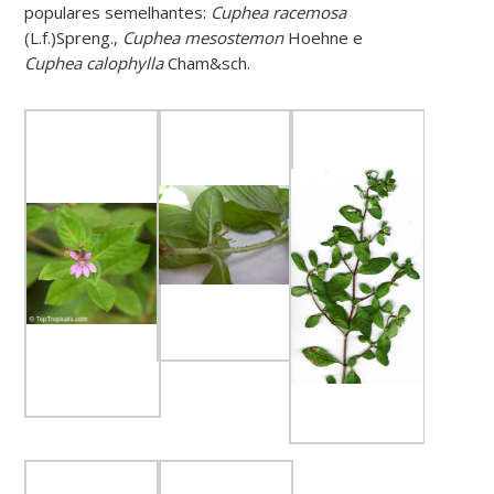
populares semelhantes:
Cuphea racemosa
(L.f.)Spreng.,
Cuphea mesostemon
Hoehne e
Cuphea calophylla
Cham&sch.