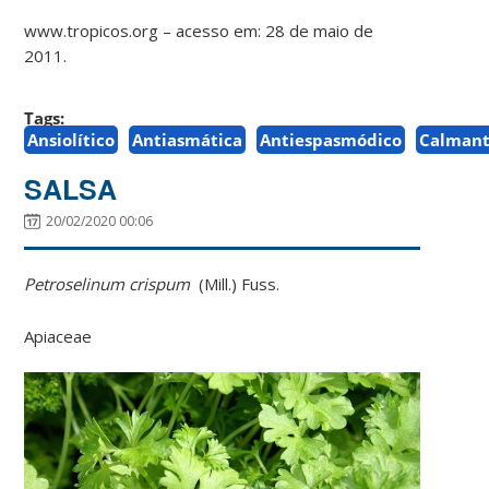
www.tropicos.org – acesso em: 28 de maio de
2011.
Tags:
Ansiolítico
Antiasmática
Antiespasmódico
Calman
SALSA
20/02/2020 00:06
Petroselinum crispum
(Mill.) Fuss.
Apiaceae