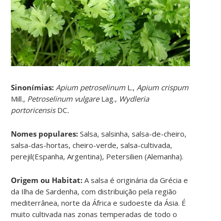
Sinonímias
:
Apium petroselinum
L.,
Apium crispum
Mill.,
Petroselinum vulgare
Lag.,
Wydleria
portoricensis
DC
.
Nomes populares:
Salsa, salsinha, salsa-de-cheiro,
salsa-das-hortas, cheiro-verde, salsa-cultivada,
perejil(Espanha, Argentina), Petersilien (Alemanha).
Origem ou Habitat:
A salsa é originária da Grécia e
da Ilha de Sardenha, com distribuição pela região
mediterrânea, norte da África e sudoeste da Ásia. É
muito cultivada nas zonas temperadas de todo o