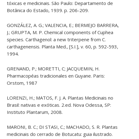
tóxicas e medicinais. São Paulo: Departamento de
Botânica do Estado, 1939. p. 206-209.
GONZÁLEZ, A. G.; VALENCIA, E.; BERMEJO BARRERA,
J.; GRUPTA, M. P. Chemical components of Cuphea
species. Carthagenol: a new triterpene from C.
carthagenensis. Planta Med., [S.I.], v. 60, p. 592-593,
1994.
GRENAND, P.; MORETTI, C; JACQUEMIN, H.
Pharmacopéas tradicionales en Guyane. Paris:
Orstom, 1987
LORENZI, H.; MATOS, F. J. A. Plantas Medicinais no
Brasil: nativas e exóticas. 2.ed. Nova Odessa, SP:
Instituto Plantarum, 2008.
MARONI, B. C.; DI STASI, C.; MACHADO, S. R. Plantas
medicinais do cerrado de Botucatu: guia ilustrado.