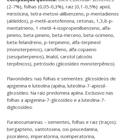
(2-7%), folhas (0,05-0,3%), raiz (0,1-0,5%): apiol,
miristicina, tetra-metoxi-alilbenzeno, p-mentadienos
(aldeídos), p-metil-acetofenona, cetonas, 1,3,8-p-
mentatrieno, 1-metil-4-isopropenilbenzeno, alfa-
pineno, beta-pineno, beta-mirceno, beta-ocimeno,
beta-felandreno, p-terpineno, alfa-terpineol
(monoterpenos), cariofileno, alfa-copaeno
(sesquiterpenos), linalol, carotol (alcoóis
terpênicos), petrósido (glicosídeo monoterpênico).
Flavonóides: nas folhas e sementes: glicosídeos de
apigenina e luteolina (apiína, luteolina-7-apiosil-
glicosídeo. Na raiz predomina apiína. Exclusivo nas
folhas a apigenina-7-glicosídeo e a luteolina-7-
diglicosídeo.
Furanocumarinas – sementes, folhas e raiz (traços):
bergapteno, xantotoxina, oxi-peucedanina,
psoraleno, imperatorina, isoimperatorina,