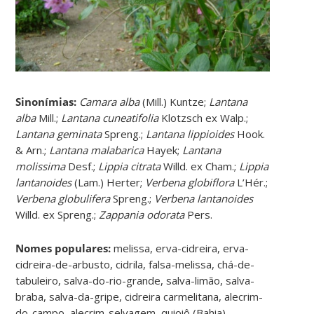
Sinonímias
:
Camara alba
(Mill.) Kuntze;
Lantana
alba
Mill.;
Lantana cuneatifolia
Klotzsch ex Walp.;
Lantana geminata
Spreng.;
Lantana lippioides
Hook.
& Arn.;
Lantana malabarica
Hayek;
Lantana
molissima
Desf.;
Lippia citrata
Willd. ex Cham.;
Lippia
lantanoides
(Lam.) Herter;
Verbena globiflora
L’Hér.;
Verbena globulifera
Spreng.;
Verbena lantanoides
Willd. ex Spreng.;
Zappania odorata
Pers.
Nomes populares:
melissa, erva-cidreira, erva-
cidreira-de-arbusto, cidrila, falsa-melissa, chá-de-
tabuleiro, salva-do-rio-grande, salva-limão, salva-
braba, salva-da-gripe, cidreira carmelitana, alecrim-
do-campo, alecrim-selvagem, quioiô (Bahia).