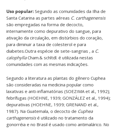
Uso popular:
Segundo as comunidades da Ilha de
Santa Catarina as partes aéreas
C. carthagenensis
são empregadas na forma de decocto,
internamente como depurativo do sangue, para
ativação da circulação, em distúrbios do coração,
para diminuir a taxa de colesterol e para
diabetes.Outra espécie de sete-sangrias , a
C.
calophylla
Cham.& schltdl. é utilizada nestas
comunidades com as mesmas indicações.
Segundo a literatura as plantas do gênero Cuphea
são consideradas na medicina popular como
laxativas e anti-inflamatórias (SOEZIMA et al., 1992);
febrífugas (HOEHNE, 1939; GONZÁLEZ et al., 1994);
depurativas (HOEHNE, 1939; GRENAND et al.,
1987). Na Guatemala, o decocto de
Cuphea
carthagenensis
é utilizado no tratamento da
gonorréia e no Brasil é usado como antimalárico. No