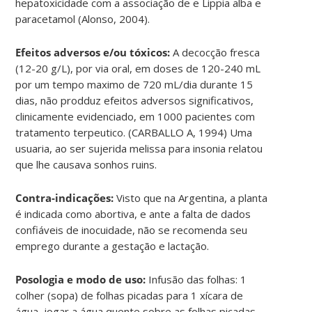
hepatoxicidade com a associação de e Lippia alba e
paracetamol (Alonso, 2004).
Efeitos adversos e/ou tóxicos:
A decocção fresca
(12-20 g/L), por via oral, em doses de 120-240 mL
por um tempo maximo de 720 mL/dia durante 15
dias, não prodduz efeitos adversos significativos,
clinicamente evidenciado, em 1000 pacientes com
tratamento terpeutico. (CARBALLO A, 1994) Uma
usuaria, ao ser sujerida melissa para insonia relatou
que lhe causava sonhos ruins.
Contra-indicações:
Visto que na Argentina, a planta
é indicada como abortiva, e ante a falta de dados
confiáveis de inocuidade, não se recomenda seu
emprego durante a gestação e lactação.
Posologia e modo de uso:
Infusão das folhas: 1
colher (sopa) de folhas picadas para 1 xícara de
água, jogar a água quente sobre as folhas picadas,