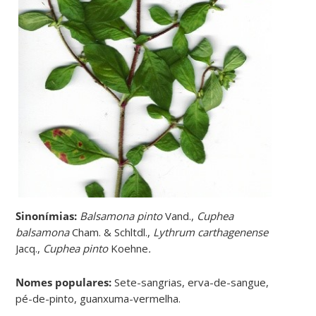
Sinonímias
:
Balsamona pinto
Vand.,
Cuphea
balsamona
Cham. & Schltdl.,
Lythrum carthagenense
Jacq.,
Cuphea pinto
Koehne
.
Nomes populares:
Sete-sangrias, erva-de-sangue,
pé-de-pinto, guanxuma-vermelha.