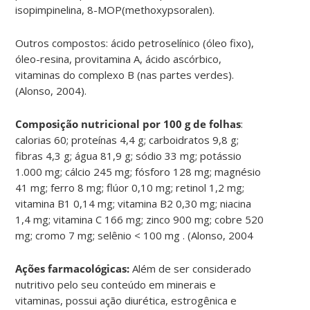
isopimpinelina, 8-MOP(methoxypsoralen).
Outros compostos: ácido petroselínico (óleo fixo),
óleo-resina, provitamina A, ácido ascórbico,
vitaminas do complexo B (nas partes verdes).
(Alonso, 2004).
Composição nutricional por 100 g de folhas
:
calorias 60; proteínas 4,4 g; carboidratos 9,8 g;
fibras 4,3 g; água 81,9 g; sódio 33 mg; potássio
1.000 mg; cálcio 245 mg; fósforo 128 mg; magnésio
41 mg; ferro 8 mg; flúor 0,10 mg; retinol 1,2 mg;
vitamina B1 0,14 mg; vitamina B2 0,30 mg; niacina
1,4 mg; vitamina C 166 mg; zinco 900 mg; cobre 520
mg; cromo 7 mg; selênio < 100 mg . (Alonso, 2004
Ações farmacológicas:
Além de ser considerado
nutritivo pelo seu conteúdo em minerais e
vitaminas, possui ação diurética, estrogênica e