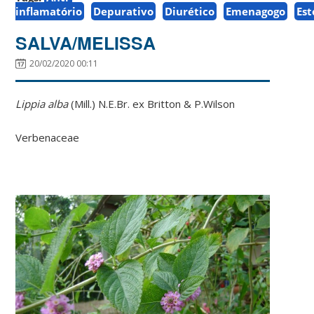
inflamatório
Depurativo
Diurético
Emenagogo
Es
SALVA/MELISSA
20/02/2020 00:11
Lippia alba
(Mill.) N.E.Br. ex Britton & P.Wilson
Verbenaceae