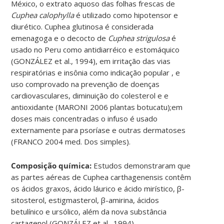
México, o extrato aquoso das folhas frescas de
Cuphea calophylla
é utilizado como hipotensor e
diurético. Cuphea glutinosa é considerada
emenagoga e o decocto de
Cuphea strigulosa
é
usado no Peru como antidiarréico e estomáquico
(GONZÁLEZ et al., 1994), em irritação das vias
respiratórias e insônia como indicação popular , e
uso comprovado na prevenção de doenças
cardiovasculares, diminuição do colesterol e e
antioxidante (MARONI 2006 plantas botucatu);em
doses mais concentradas o infuso é usado
externamente para psoríase e outras dermatoses
(FRANCO 2004 med. Dos simples).
Composição química:
Estudos demonstraram que
as partes aéreas de Cuphea carthagenensis contêm
os ácidos graxos, ácido láurico e ácido mirístico, β-
sitosterol, estigmasterol, β-amirina, ácidos
betulínico e ursólico, além da nova substância
cartagenol (GONZÁLEZ et al., 1994).