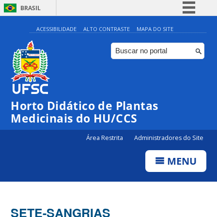
BRASIL
Simplifique!
ACESSIBILIDADE
ALTO CONTRASTE
MAPA DO SITE
Comunica BR
Participe
Acesso à informação
Legislação
Horto Didático de Plantas
Canais
Medicinais do HU/CCS
Área Restrita
Administradores do Site
MENU
SETE-SANGRIAS