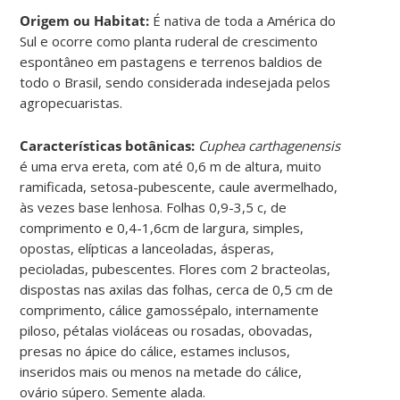
Origem ou Habitat:
É nativa de toda a América do
Sul e ocorre como planta ruderal de crescimento
espontâneo em pastagens e terrenos baldios de
todo o Brasil, sendo considerada indesejada pelos
agropecuaristas.
Características botânicas:
Cuphea carthagenensis
é uma erva ereta, com até 0,6 m de altura, muito
ramificada, setosa-pubescente, caule avermelhado,
às vezes base lenhosa. Folhas 0,9-3,5 c, de
comprimento e 0,4-1,6cm de largura, simples,
opostas, elípticas a lanceoladas, ásperas,
pecioladas, pubescentes. Flores com 2 bracteolas,
dispostas nas axilas das folhas, cerca de 0,5 cm de
comprimento, cálice gamossépalo, internamente
piloso, pétalas violáceas ou rosadas, obovadas,
presas no ápice do cálice, estames inclusos,
inseridos mais ou menos na metade do cálice,
ovário súpero. Semente alada.