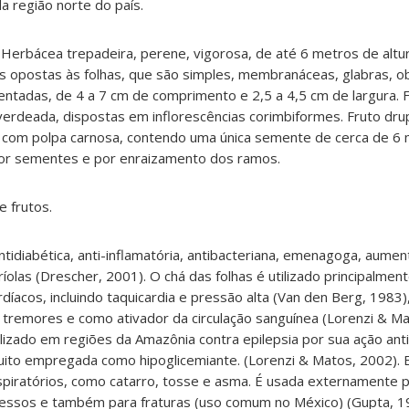
da região norte do país
.
H
erbácea trepadeira, perene, vigorosa, de até 6 metros de alt
s opostas às folhas, que são simples, membranáceas, glabras, o
entadas, de 4 a 7 cm de comprimento e 2,5 a 4,5 cm de largura. 
erdeada, dispostas em inflorescências corimbiformes. Fruto dru
, com polpa carnosa, contendo uma única semente de cerca de 6
por sementes e por enraizamento dos ramos
.
 e frutos
.
tidiabética, anti-inflamatória, antibacteriana, emenagoga, aume
ríolas (Drescher, 2001). O chá das folhas é utilizado principalmen
íacos, incluindo taquicardia e pressão alta (Van den Berg, 1983)
 tremores e como ativador da circulação sanguínea (Lorenzi & Ma
ilizado em regiões da Amazônia contra epilepsia por sua ação ant
uito empregada como hipoglicemiante. (Lorenzi & Matos, 2002).
espiratórios, como catarro, tosse e asma. É usada externamente 
cessos e também para fraturas (uso comum no México) (Gupta, 