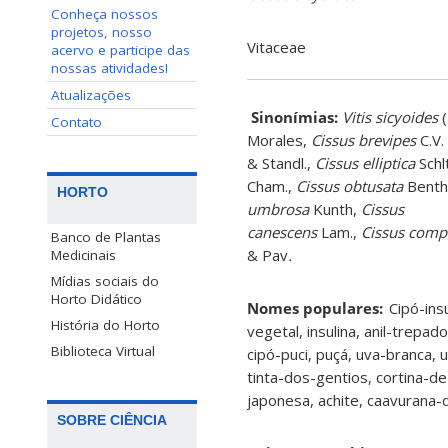
Conheça nossos
projetos, nosso
Vitaceae
acervo e participe das
nossas atividades!
Atualizações
Sinonímias
:
Vitis
sicyoides
(
Contato
Morales,
Cissus
brevipes
C.V.
&
Standl
.,
Cissus
elliptica
Schl
Cham.,
Cissus obtusata
Benth
HORTO
umbrosa
Kunth,
Cissus
canescens
Lam.,
Cissus compr
Banco de Plantas
& Pav
.
Medicinais
Mídias sociais do
Horto Didático
Nomes populares:
Cipó-insu
História do Horto
vegetal, insulina, anil-trepado
Biblioteca Virtual
cipó-puci, puçá, uva-branca,
tinta-dos-gentios, cortina-de
japonesa, achite, caavurana-
SOBRE CIÊNCIA