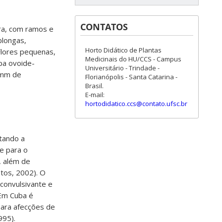
CONTATOS
ura, com ramos e
blongas,
Horto Didático de Plantas
Flores pequenas,
Medicinais do HU/CCS - Campus
pa ovoide-
Universitário - Trindade -
 mm de
Florianópolis - Santa Catarina -
Brasil.
E-mail:
hortodidatico.ccs@contato.ufsc.br
ntando a
te para o
, além de
tos, 2002). O
iconvulsivante e
 Em Cuba é
para afecções de
1995
)
.