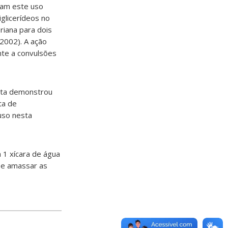
gam este uso
iglicerídeos no
riana para dois
 2002). A ação
nte a convulsões
anta demonstrou
ta de
uso nesta
a 1 xícara de água
se amassar as