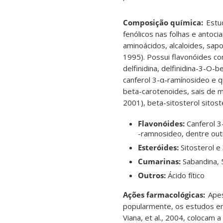
Composição química:
Estu
fenólicos nas folhas e antoc
aminoácidos,
alcaloides, sapo
1995). Possui flavonóides com
delfinidina, delfinidina-3-O-
canferol 3-α-ramínosideo e q
beta-carotenoides, sais de ma
2001), beta-sitosterol sitost
Flavonóides:
Canferol 3
-ramnosideo, dentre out
Esteróides:
Sitosterol e
Cumarinas:
Sabandina, 
Outros:
Ácido fítico
Ações farmacológicas:
Apes
popularmente, os estudos e
Viana, et al., 2004, colocam