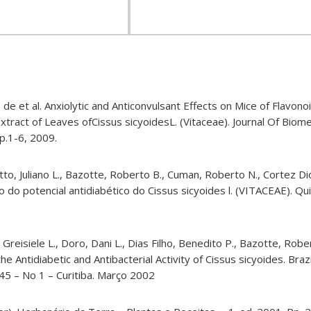
de et al.
Anxiolytic and Anticonvulsant Effects on Mice of Flavonoid
Extract of Leaves
ofCissus
sicyoidesL
. (
Vitaceae
). Journal
Of
Biome
 p.1-6, 2009.
to, Juliano L., Bazotte, Roberto B., Cuman, Roberto N., Cortez Di
o do potencial antidiabético do Cissus sicyoides l. (VITACEAE). Qui
Greisiele L., Doro, Dani L., Dias Filho, Benedito P., Bazotte, Robe
he Antidiabetic and Antibacterial Activity of Cissus sicyoides.
Brazi
45 – No 1 – Curitiba.
Março
2002