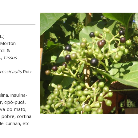
L.)
 Morton
tdl
.
&
.,
Cissus
essicaulis
Ruiz
lina, insulina-
r, cipó-pucá,
 uva-do-mato,
-pobre, cortina-
de-cunhan, etc