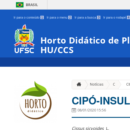
BRASIL
Ir para o conteúdo
1
Ir para o menu
2
Ir para a busca
3
Ir para o rodapé
4
Horto Didático de P
HU/CCS
»
Notícias
C
C
CIPÓ-INSUL
08/01/2020 15:56
Cissus sicyoides
L
.