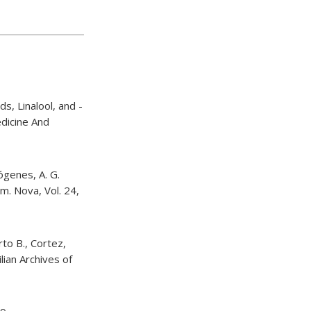
s, Linalool, and -
dicine And
ógenes, A. G.
m. Nova, Vol. 24,
rto B., Cortez,
lian Archives of