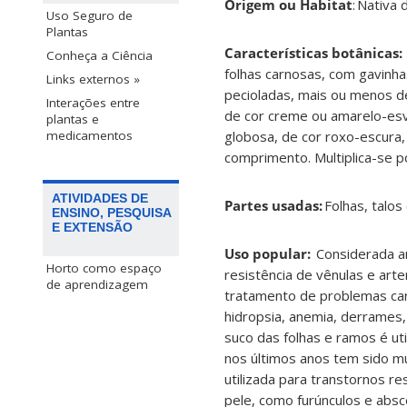
Origem ou Habitat
:
Nativa 
Uso Seguro de
Plantas
Características botânicas:
Conheça a Ciência
folhas carnosas, com gavinha
Links externos »
pecioladas, mais ou menos d
Interações entre
de cor creme ou amarelo-esv
plantas e
globosa, de cor roxo-escura
medicamentos
comprimento. Multiplica-se 
ATIVIDADES DE
Partes usadas:
Folhas, talos
ENSINO, PESQUISA
E EXTENSÃO
Uso popular:
Considerada an
Horto como espaço
resistência de vênulas e arte
de aprendizagem
tratamento de problemas card
hidropsia, anemia, derrames,
suco das folhas e ramos é ut
nos últimos anos tem sido m
utilizada para transtornos r
pele, como furúnculos e abs