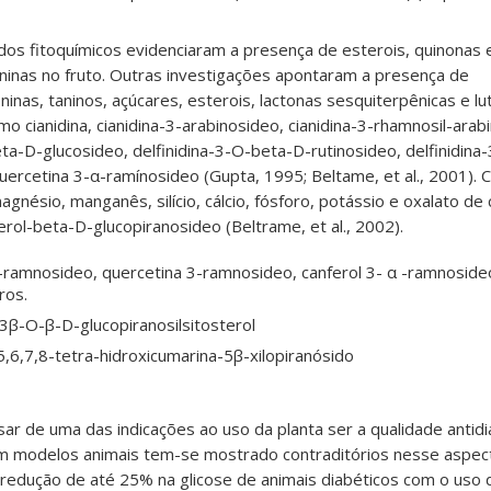
dos fitoquímicos evidenciaram a presença de esterois, quinonas
ianinas no fruto. Outras investigações apontaram a presença de
ninas, taninos, açúcares, esterois, lactonas sesquiterpênicas e lu
o cianidina, cianidina-3-arabinosideo, cianidina-3-rhamnosil-arab
beta-D-glucosideo, delfinidina-3-O-beta-D-rutinosideo, delfinidin
uercetina 3-α-ramínosideo (Gupta, 1995; Beltame, et al., 2001). 
gnésio, manganês, silício, cálcio, fósforo, potássio e oxalato de 
erol-beta-D-glucopiranosideo (Beltrame, et al., 2002
)
.
-ramnosideo, quercetina 3-ramnosideo, canferol 3- α -ramnosideo
ros.
 3β-O-β-D-glucopiranosilsitosterol
5,6,7,8-tetra-hidroxicumarina-5β-xilopiranósido
ar de uma das indicações ao uso da planta ser a qualidade antidi
m modelos animais tem-se mostrado contraditórios nesse aspec
 a redução de até 25% na glicose de animais diabéticos com o uso 