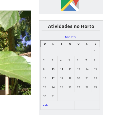
͏ ͏ ͏ ͏ ͏ ͏Atividades no Horto
AGOSTO
D
S
T
Q
Q
S
S
1
2
3
4
5
6
7
8
9
10
11
12
13
14
15
16
17
18
19
20
21
22
23
24
25
26
27
28
29
30
31
« dez