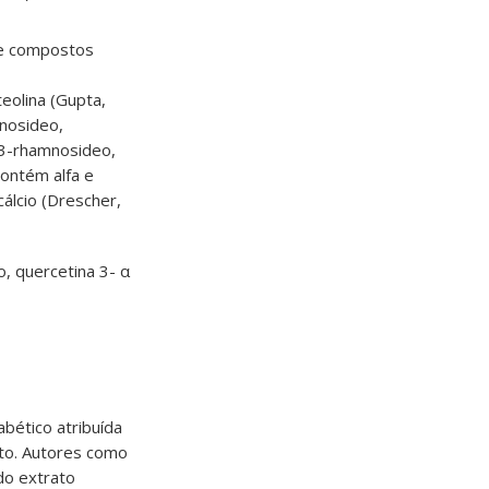
 e compostos
teolina (Gupta,
inosideo,
a-3-rhamnosideo,
Contém alfa e
cálcio (Drescher,
, quercetina 3- α
abético atribuída
to. Autores como
do extrato