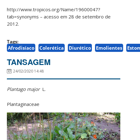
http://www.tropicos.org/Name/19600047?
tab=synonyms – acesso em 28 de setembro de
2012.
Tags:
Afrodisíaco
Colerética
Diurético
Emolientes
Esto
TANSAGEM
24/02/2020 14:48
Plantago major
L.
Plantaginaceae