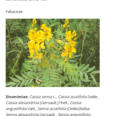
Fabaceae
Sinonímias
:
Cassia senna
L.,
Cassia acutifolia
Delile,
Cassia alexandrina
(Gersault.)Thell.,
Cassia
angustifolia
Vahl.,
Senna acutifolia
(Delile)Batka,
Senna alexandrina
Gersault.,
Senna angustifolia