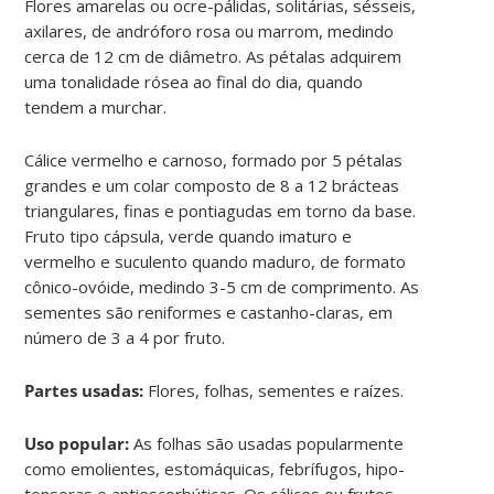
Flores amarelas ou ocre-pálidas, solitárias, sésseis,
axilares, de andróforo rosa ou marrom, medindo
cerca de 12 cm de diâmetro. As pétalas adquirem
uma tonalidade rósea ao final do dia, quando
tendem a murchar.
Cálice vermelho e carnoso, formado por 5 pétalas
grandes e um colar composto de 8 a 12 brácteas
triangulares, finas e pontiagudas em torno da base.
Fruto tipo cápsula, verde quando imaturo e
vermelho e suculento quando maduro, de formato
cônico-ovóide, medindo 3-5 cm de comprimento. As
sementes são reniformes e castanho-claras, em
número de 3 a 4 por fruto.
Partes usadas:
Flores, folhas, sementes e raízes.
Uso popular:
As folhas são usadas popularmente
como emolientes, estomáquicas, febrífugos, hipo-
tensoras e antiescorbúticas. Os cálices ou frutos,