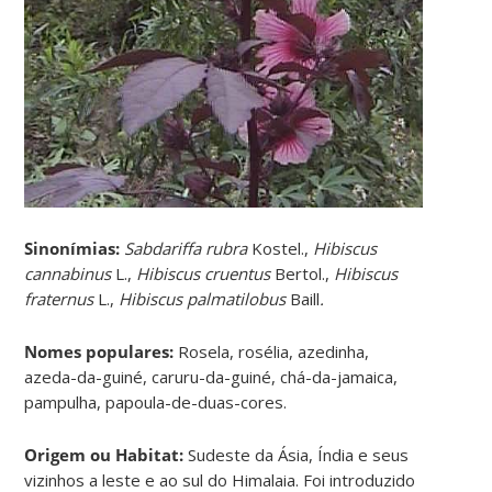
Sinonímias
:
Sabdariffa rubra
Kostel.,
Hibiscus
cannabinus
L.,
Hibiscus cruentus
Bertol.,
Hibiscus
fraternus
L.,
Hibiscus palmatilobus
Baill
.
Nomes populares:
Rosela, rosélia, azedinha,
azeda-da-guiné, caruru-da-guiné, chá-da-jamaica,
pampulha, papoula-de-duas-cores.
Origem ou Habitat:
Sudeste da Ásia, Índia e seus
vizinhos a leste e ao sul do Himalaia. Foi introduzido