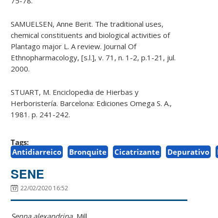
75-78.
SAMUELSEN, Anne Berit. The traditional uses,
chemical constituents and biological activities of
Plantago major L. A review. Journal Of
Ethnopharmacology, [s.l.], v. 71, n. 1-2, p.1-21, jul.
2000.
STUART, M. Enciclopedia de Hierbas y
Herboristería. Barcelona: Ediciones Omega S. A.,
1981. p. 241-242.
Tags:
Antidiarreico
Bronquite
Cicatrizante
Depurativo
SENE
22/02/2020 16:52
Senna alexandrina
Mill.