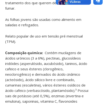
tratamento dos que querem deixar do hábito de
fumar.
As folhas jovens são usadas como alimento em
saladas e refogados.
Relato popular de uso em tensão pré menstrual
(TPM).
Composição química:
Contém mucilagens de
ácidos urónicos (3 a 6%), pectinas, glucosídeos
iridóides (asperulósido, aucubósido), taninos, ácido
cafeico e seus ésteres (clorogênico,
neoclorogênico) e derivados do ácido cinâmico
(acteósido), ácido silícico livre e combinado,
cumarinas (esculetina), vários ésteres osídicos de
ácido cafeico (verbascósido, plantamósido).³ Possui
sais de potássio (até 0,5%), enzimas (invertina e
emulsina), saponinas, vitamina C, flavonoides