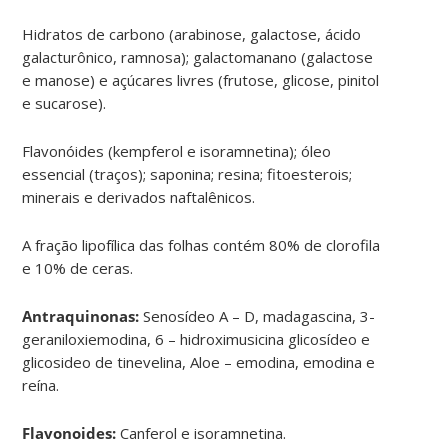
Hidratos de carbono (arabinose, galactose, ácido
galacturônico, ramnosa); galactomanano (galactose
e manose) e açúcares livres (frutose, glicose, pinitol
e sucarose).
Flavonóides (kempferol e isoramnetina); óleo
essencial (traços); saponina; resina; fitoesterois;
minerais e derivados naftalênicos.
A fração lipofílica das folhas contém 80% de clorofila
e 10% de ceras.
Antraquinonas:
Senosídeo A – D, madagascina, 3-
geraniloxiemodina, 6 – hidroximusicina glicosídeo e
glicosideo de tinevelina, Aloe – emodina, emodina e
reína.
Flavonoides:
Canferol e isoramnetina.