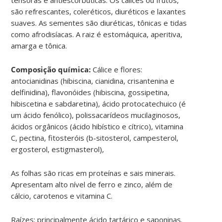
são refrescantes, coleréticos, diuréticos e laxantes
suaves. As sementes são diuréticas, tônicas e tidas
como afrodisíacas. A raiz é estomáquica, aperitiva,
amarga e tônica.
Composição química:
Cálice e flores:
antocianidinas (hibiscina, cianidina, crisantenina e
delfinidina), flavonóides (hibiscina, gossipetina,
hibiscetina e sabdaretina), ácido protocatechuico (é
um ácido fenólico), polissacarídeos mucilaginosos,
ácidos orgânicos (ácido hibístico e cítrico), vitamina
C, pectina, fitosteróis (b-sitosterol, campesterol,
ergosterol, estigmasterol),
As folhas são ricas em proteínas e sais minerais.
Apresentam alto nível de ferro e zinco, além de
cálcio, carotenos e vitamina C.
Raízes: principalmente ácido tartárico e saponinas.