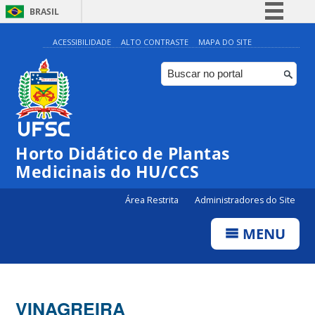
BRASIL
Simplifique!
ACESSIBILIDADE
ALTO CONTRASTE
MAPA DO SITE
Comunica BR
Participe
Acesso à informação
Legislação
Horto Didático de Plantas
Canais
Medicinais do HU/CCS
Área Restrita
Administradores do Site
MENU
VINAGREIRA