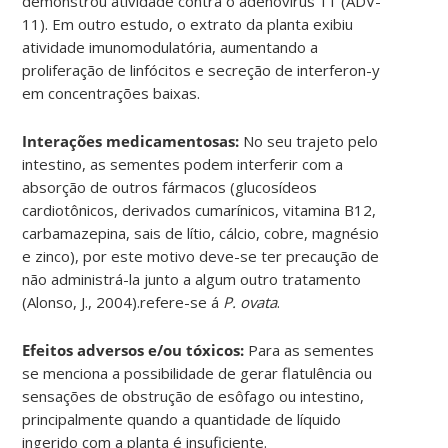
demonstrou atividade contra o adenovírus 11 (ADV-
11). Em outro estudo, o extrato da planta exibiu
atividade imunomodulatória, aumentando a
proliferação de linfócitos e secreção de interferon-y
em concentrações baixas.
Interações medicamentosas:
No seu trajeto pelo
intestino, as sementes podem interferir com a
absorção de outros fármacos (glucosídeos
cardiotônicos, derivados cumarínicos, vitamina B12,
carbamazepina, sais de lítio, cálcio, cobre, magnésio
e zinco), por este motivo deve-se ter precaução de
não administrá-la junto a algum outro tratamento
(Alonso, J., 2004).refere-se á
P. ovata
.
Efeitos adversos e/ou tóxicos:
Para as sementes
se menciona a possibilidade de gerar flatulência ou
sensações de obstrução de esôfago ou intestino,
principalmente quando a quantidade de líquido
ingerido com a planta é insuficiente.