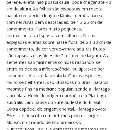
perene, ereta, não possui caule, pode chegar até 40
cm de altura. As folhas são dispostas em roseta
basal, com pecíolo longo e lâmina membranácea
com nervuras bem destacadas, de 15-25 cm de
comprimento. Flores muito pequenas,
hermafroditas, dispostas em inflorescências
espigadas eretas sobre haste floral de 20-30 cm de
comprimento, de cor verde-amarelada. Os frutos
são cápsulas elipsóides de 2 a 4 mm de largura. As
sementes são facilmente colhidas raspando-se
entre os dedos a inflorescência. Multiplica-se por
sementes. A raiz é fasciculada. Outras espécies,
muito semelhantes, são utilizadas no Brasil para os
mesmos fins na medicina popular, sendo a Plantago
lanceolata Hook. de origem européia e a Plantago
australis Lam. nativa do Sul e Sudeste do Brasil.
Outra espécie, de origem oriental, Plantago ovata
Forssk. é descrita com detalhes pelo dr. Jorge
Alonso, no Tratado de Fitofármacos y
Nutracêuticos, 2002, e apresenta os mesmo usos