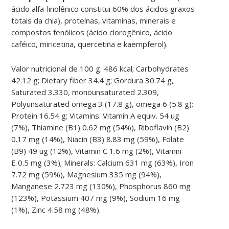
ácido alfa-linolênico constitui 60% dos ácidos graxos
totais da chia), proteínas, vitaminas, minerais e
compostos fenólicos (ácido clorogênico, ácido
caféico, miricetina, quercetina e kaempferol).
Valor nutricional de 100 g: 486 kcal; Carbohydrates
42.12 g; Dietary fiber 34.4 g;
Gordura
30.74 g,
Saturated 3.330, monounsaturated 2.309,
Polyunsaturated omega 3 (17.8 g), omega 6 (5.8 g);
Protein 16.54 g; Vitamins: Vitamin A equiv. 54 ug
(7%), Thiamine (B1) 0.62 mg (54%), Riboflavin (B2)
0.17 mg (14%), Niacin (B3) 8.83 mg (59%), Folate
(B9) 49 ug (12%), Vitamin C 1.6 mg (2%), Vitamin
E
0.5 mg (3%); Minerals: Calcium 631 mg (63%), Iron
7.72 mg (59%), Magnesium 335 mg (94%),
Manganese 2.723 mg (130%), Phosphorus 860 mg
(123%), Potassium 407 mg (9%), Sodium 16 mg
(1%), Zinc 4.58 mg (48%).