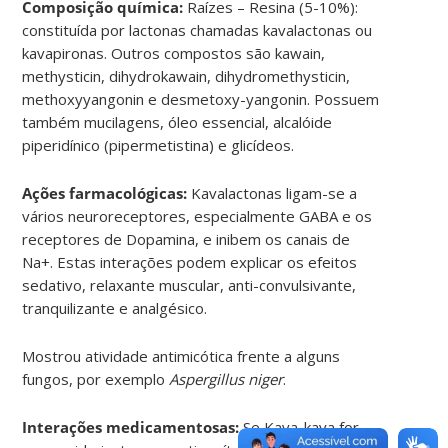
Composição química:
Raízes – Resina (5-10%):
constituída por lactonas chamadas kavalactonas ou
kavapironas. Outros compostos são kawain,
methysticin, dihydrokawain, dihydromethysticin,
methoxyyangonin e desmetoxy-yangonin. Possuem
também mucilagens, óleo essencial, alcalóide
piperidínico (pipermetistina) e glicídeos.
Ações farmacológicas:
Kavalactonas ligam-se a
vários neuroreceptores, especialmente GABA e os
receptores de Dopamina, e inibem os canais de
Na+. Estas interações podem explicar os efeitos
sedativo, relaxante muscular, anti-convulsivante,
tranquilizante e analgésico.
Mostrou atividade antimicótica frente a alguns
fungos, por exemplo
Aspergillus niger
.
Interações medicamentosas:
Se Kava-kava for