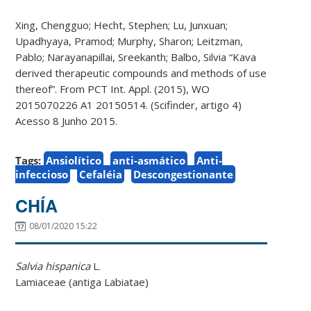
Xing, Chengguo; Hecht, Stephen; Lu, Junxuan;
Upadhyaya, Pramod; Murphy, Sharon; Leitzman,
Pablo; Narayanapillai, Sreekanth; Balbo, Silvia “Kava
derived therapeutic compounds and methods of use
thereof”. From PCT Int. Appl. (2015), WO
2015070226 A1 20150514. (Scifinder, artigo 4)
Acesso 8 Junho 2015.
Tags:
Ansiolítico
anti-asmático
Anti-
infeccioso
Cefaléia
Descongestionante
CHÍA
08/01/2020 15:22
Salvia hispanic
a
L
.
Lamiaceae
(antiga Labiatae)