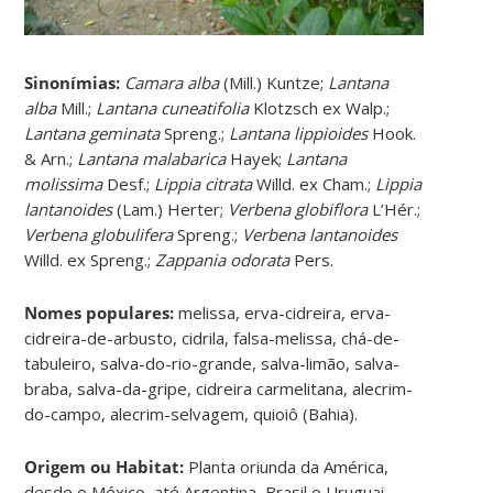
Sinonímias
:
Camara alba
(Mill.) Kuntze;
Lantana
alba
Mill.;
Lantana cuneatifolia
Klotzsch ex Walp.;
Lantana geminata
Spreng.;
Lantana lippioides
Hook.
& Arn.;
Lantana malabarica
Hayek;
Lantana
molissima
Desf.;
Lippia citrata
Willd. ex Cham.;
Lippia
lantanoides
(Lam.) Herter;
Verbena globiflora
L’Hér.;
Verbena globulifera
Spreng.;
Verbena lantanoides
Willd. ex Spreng.;
Zappania odorata
Pers.
Nomes populares:
melissa, erva-cidreira, erva-
cidreira-de-arbusto, cidrila, falsa-melissa, chá-de-
tabuleiro, salva-do-rio-grande, salva-limão, salva-
braba, salva-da-gripe, cidreira carmelitana, alecrim-
do-campo, alecrim-selvagem, quioiô (Bahia).
Origem ou Habitat:
Planta oriunda da América,
desde o México, até Argentina, Brasil e Uruguai.