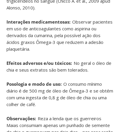
triglicerídeos no sangue (Chicco A. et al., 2009 apud
Alonso, 2010
)
.
Interações medicamentosas:
Observar pacientes
em uso de anticoagulantes como aspirina ou
derivados da cumarina, pela possível ação dos
ácidos graxos Ômega-3 que reduzem a adesão
plaquetária
.
Efeitos adversos e/ou tóxicos:
No geral o óleo de
chia e seus extratos são bem tolerados
.
Posologia e modo de uso:
O consumo mínimo
diário é de 500 mg de óleo de Ômega-3 e se obtém
com uma ingesta de 0,8 g de óleo de chia ou uma
colher de café
.
Observações:
Reza a lenda que os guerreiros
Maias consumiam apenas um punhado de semente
de chia e guerreavam por dois dias – por essa razão