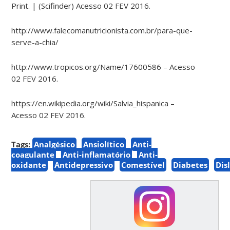
Print.
| (Scifinder) Acesso 02 FEV 2016.
http://www.falecomanutricionista.com.br/para-que-
serve-a-chia/
http://www.tropicos.org/Name/17600586 – Acesso
02 FEV 2016.
https://en.wikipedia.org/wiki/Salvia_hispanica –
Acesso 02 FEV 2016
.
Tags:
Analgésico
Ansiolítico
Anti-
coagulante
Anti-inflamatório
Anti-
oxidante
Antidepressivo
Comestível
Diabetes
Dis