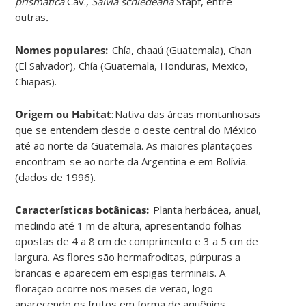
prismatica
Cav.,
Salvia schiedeana
Stapf, entre
outras
.
Nomes populares:
Chía, chaaú (Guatemala), Chan
(El Salvador), Chía (Guatemala, Honduras, Mexico,
Chiapas)
.
Origem ou Habitat
:
Nativa das áreas montanhosas
que se entendem desde o oeste central do México
até ao norte da Guatemala. As maiores plantações
encontram-se ao norte da Argentina e em Bolívia.
(dados de 1996
)
.
Características botânicas:
Planta herbácea, anual,
medindo até 1 m de altura, apresentando folhas
opostas de 4 a 8 cm de comprimento e 3 a 5 cm de
largura. As flores são hermafroditas, púrpuras a
brancas e aparecem em espigas terminais. A
floração ocorre nos meses de verão, logo
aparecendo os frutos em forma de aquênios