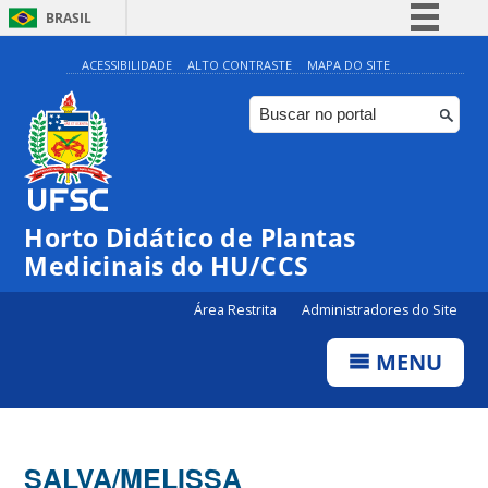
BRASIL
Simplifique!
ACESSIBILIDADE
ALTO CONTRASTE
MAPA DO SITE
Comunica BR
Participe
Acesso à informação
Legislação
Horto Didático de Plantas
Canais
Medicinais do HU/CCS
Área Restrita
Administradores do Site
MENU
SALVA/MELISSA