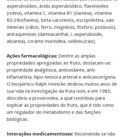
asperulosídeo, ácido asperulosídico, flavonóides
(rutina), vitamina C, vitamina B1 (tiamina), vitamina
B2 (riboflavina), beta-carotenos, escopoletina, sais
minerais (cálcio, ferro, magnésio, fósforo, potássio),
antraquinonas (damnacanthal, L-asperuloside,
alizarina), corante morindina, selênio,(raiz).
Ações farmacológicas:
Dentre as amplas
propriedades apregoadas ao fruto, destacam-se:
propriedade analgésica, antioxidante, anti-
inflamatória, hipo-tensora arterial e anticancerígena.
O bioquímico Ralph Heinicke dedicou muitos anos de
sua vida na investigação da fruta noni, e em 1985,
descobriu a proxeronina, a qual contribuiu para
explicar as propriedades do fruto, que é tido como
um regulador do metabolismo e das funções
biológicas
Interações medicamentosas:
Recomenda-se não