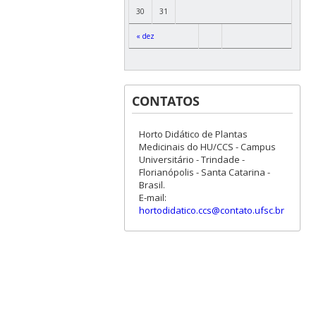
30
31
« dez
CONTATOS
Horto Didático de Plantas
Medicinais do HU/CCS - Campus
Universitário - Trindade -
Florianópolis - Santa Catarina -
Brasil.
E-mail:
hortodidatico.ccs@contato.ufsc.br