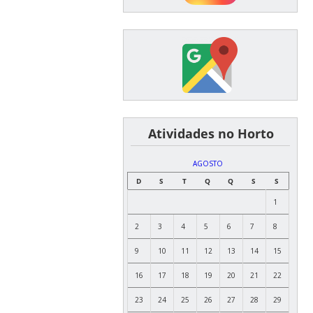
͏ ͏ ͏ ͏ ͏ ͏Atividades no Horto
AGOSTO
D
S
T
Q
Q
S
S
1
2
3
4
5
6
7
8
9
10
11
12
13
14
15
16
17
18
19
20
21
22
23
24
25
26
27
28
29