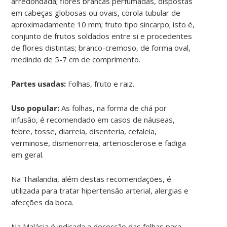
arredondada; flores brancas perfumadas, dispostas
em cabeças globosas ou ovais, corola tubular de
aproximadamente 10 mm; fruto tipo sincarpo; isto é,
conjunto de frutos soldados entre si e procedentes
de flores distintas; branco-cremoso, de forma oval,
medindo de 5-7 cm de comprimento.
Partes usadas:
Folhas, fruto e raiz.
Uso popular:
As folhas, na forma de chá por
infusão, é recomendado em casos de náuseas,
febre, tosse, diarreia, disenteria, cefaleia,
verminose, dismenorreia, arteriosclerose e fadiga
em geral.
Na Thailandia, além destas recomendações, é
utilizada para tratar hipertensão arterial, alergias e
afecções da boca.
Na Malásia é indicada a decocção das folhas para