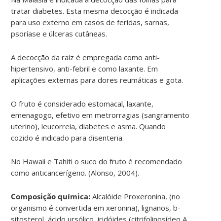
tratar diabetes. Esta mesma decocção é indicada
para uso externo em casos de feridas, sarnas,
psoríase e úlceras cutâneas.
A decocção da raiz é empregada como anti-
hipertensivo, anti-febril e como laxante. Em
aplicações externas para dores reumáticas e gota.
O fruto é considerado estomacal, laxante,
emenagogo, efetivo em metrorragias (sangramento
uterino), leucorreia, diabetes e asma. Quando
cozido é indicado para disenteria.
No Hawaii e Tahiti o suco do fruto é recomendado
como anticancerígeno. (Alonso, 2004).
Composição química:
Alcalóide Proxeronina, (no
organismo é convertida em xeronina), lignanos, b-
sitosterol, ácido ursólico, iridóides (citrifolinosídeo A,