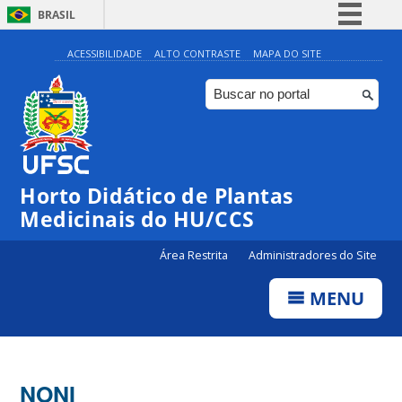
BRASIL
Simplifique!
ACESSIBILIDADE
ALTO CONTRASTE
MAPA DO SITE
Comunica BR
Participe
Acesso à informação
Legislação
Horto Didático de Plantas
Canais
Medicinais do HU/CCS
Área Restrita
Administradores do Site
MENU
NONI