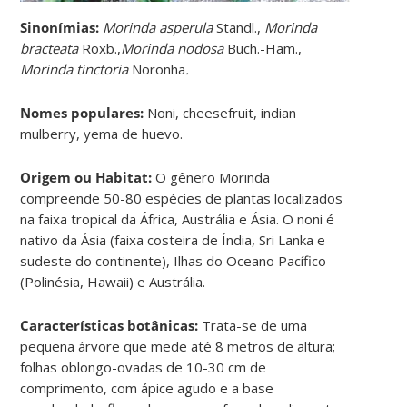
Sinonímias
:
Morinda asperula
Standl.,
Morinda
bracteata
Roxb.,
Morinda nodosa
Buch.-Ham.,
Morinda tinctoria
Noronha
.
Nomes populares:
Noni, cheesefruit, indian
mulberry, yema de huevo.
Origem ou Habitat:
O gênero Morinda
compreende 50-80 espécies de plantas localizados
na faixa tropical da África, Austrália e Ásia. O noni é
nativo da Ásia (faixa costeira de Índia, Sri Lanka e
sudeste do continente), Ilhas do Oceano Pacífico
(Polinésia, Hawaii) e Austrália.
Características botânicas:
Trata-se de uma
pequena árvore que mede até 8 metros de altura;
folhas oblongo-ovadas de 10-30 cm de
comprimento, com ápice agudo e a base