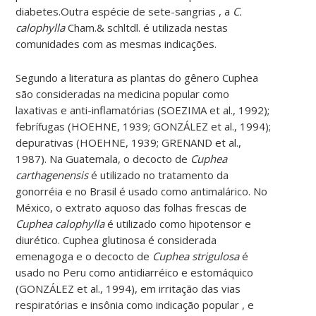
diabetes.Outra espécie de sete-sangrias , a
C.
calophylla
Cham.& schltdl. é utilizada nestas
comunidades com as mesmas indicações.
Segundo a literatura as plantas do gênero Cuphea
são consideradas na medicina popular como
laxativas e anti-inflamatórias (SOEZIMA et al., 1992);
febrífugas (HOEHNE, 1939; GONZÁLEZ et al., 1994);
depurativas (HOEHNE, 1939; GRENAND et al.,
1987). Na Guatemala, o decocto de
Cuphea
carthagenensis
é utilizado no tratamento da
gonorréia e no Brasil é usado como antimalárico. No
México, o extrato aquoso das folhas frescas de
Cuphea calophylla
é utilizado como hipotensor e
diurético. Cuphea glutinosa é considerada
emenagoga e o decocto de
Cuphea strigulosa
é
usado no Peru como antidiarréico e estomáquico
(GONZÁLEZ et al., 1994), em irritação das vias
respiratórias e insônia como indicação popular , e