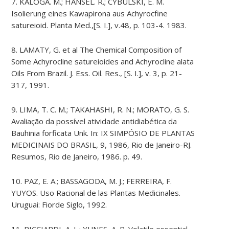
7. KALOGA. M.; HANSEL. R.; CYBULSKI, E. M.
Isolierung eines Kawapirona aus Achyrocfine
satureioid. Planta Med.,[S. I.], v.48, p. 103-4. 1983.
8. LAMATY, G. et al The Chemical Composition of
Some Achyrocline satureioides and Achyrocline alata
Oils From Brazil. J. Ess. Oil. Res., [S. I.], v. 3, p. 21-
317, 1991.
9. LIMA, T. C. M.; TAKAHASHI, R. N.; MORATO, G. S.
Avaliação da possível atividade antidiabética da
Bauhinia forficata Unk. In: IX SIMPÓSIO DE PLANTAS
MEDICINAIS DO BRASIL, 9, 1986, Rio de Janeiro-RJ.
Resumos, Rio de Janeiro, 1986. p. 49.
10. PAZ, E. A.; BASSAGODA, M. J.; FERREIRA, F.
YUYOS. Uso Racional de las Plantas Medicinales.
Uruguai: Fiorde Siglo, 1992.
11. RICCIARDI, A. L.; YUNES, A. R. Volatile essential