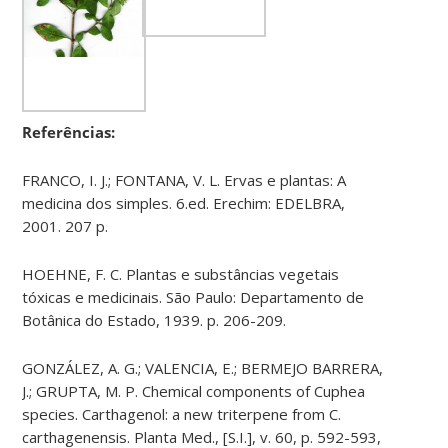
Referências:
FRANCO, I. J.; FONTANA, V. L. Ervas e plantas: A
medicina dos simples. 6.ed. Erechim: EDELBRA,
2001. 207 p.
HOEHNE, F. C. Plantas e substâncias vegetais
tóxicas e medicinais. São Paulo: Departamento de
Botânica do Estado, 1939. p. 206-209.
GONZÁLEZ, A. G.; VALENCIA, E.; BERMEJO BARRERA,
J.; GRUPTA, M. P. Chemical components of Cuphea
species. Carthagenol: a new triterpene from C.
carthagenensis. Planta Med., [S.I.], v. 60, p. 592-593,