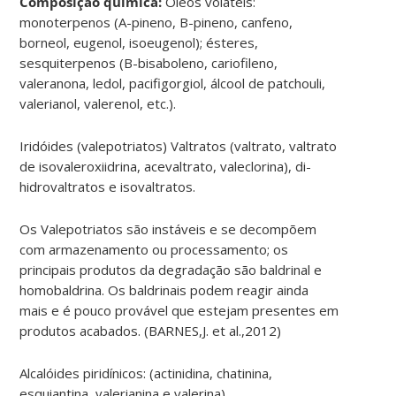
Composição química:
Óleos voláteis:
monoterpenos (A-pineno, B-pineno, canfeno,
borneol, eugenol, isoeugenol); ésteres,
sesquiterpenos (B-bisaboleno, cariofileno,
valeranona, ledol, pacifigorgiol, álcool de patchouli,
valerianol, valerenol, etc.).
Iridóides (valepotriatos) Valtratos (valtrato, valtrato
de isovaleroxiidrina, acevaltrato, valeclorina), di-
hidrovaltratos e isovaltratos.
Os Valepotriatos são instáveis e se decompõem
com armazenamento ou processamento; os
principais produtos da degradação são baldrinal e
homobaldrina. Os baldrinais podem reagir ainda
mais e é pouco provável que estejam presentes em
produtos acabados. (BARNES,J. et al.,2012)
Alcalóides piridínicos: (actinidina, chatinina,
esquiantina, valerianina e valerina).