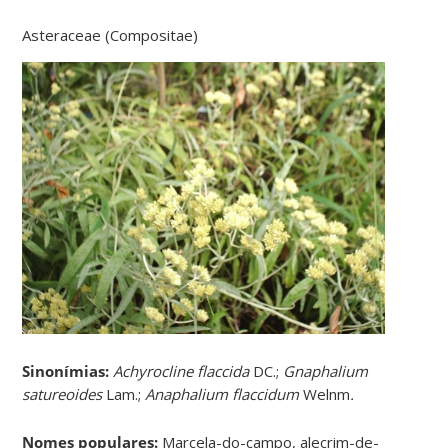
Asteraceae (Compositae)
Sinonímias
:
Achyrocline flaccida
DC.;
Gnaphalium
satureoides
Lam.;
Anaphalium flaccidum
Welnm
.
Nomes populares:
Marcela-do-campo, alecrim-de-