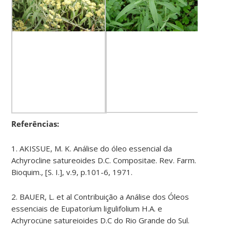
Referências:
1. AKISSUE, M. K. Análise do óleo essencial da
Achyrocline satureoides D.C. Compositae. Rev. Farm.
Bioquim., [S. I.], v.9, p.101-6, 1971.
2. BAUER, L. et al Contribuição a Análise dos Óleos
essenciais de Eupatoríum ligulifolium H.A. e
Achyrocüne satureioides D.C do Rio Grande do Sul.