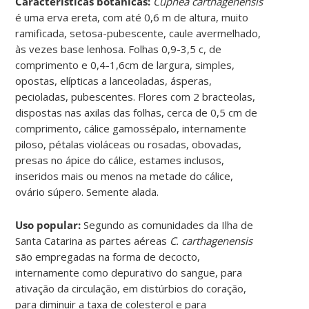
Características botânicas:
Cuphea carthagenensis
é uma erva ereta, com até 0,6 m de altura, muito
ramificada, setosa-pubescente, caule avermelhado,
às vezes base lenhosa. Folhas 0,9-3,5 c, de
comprimento e 0,4-1,6cm de largura, simples,
opostas, elípticas a lanceoladas, ásperas,
pecioladas, pubescentes. Flores com 2 bracteolas,
dispostas nas axilas das folhas, cerca de 0,5 cm de
comprimento, cálice gamossépalo, internamente
piloso, pétalas violáceas ou rosadas, obovadas,
presas no ápice do cálice, estames inclusos,
inseridos mais ou menos na metade do cálice,
ovário súpero. Semente alada.
Uso popular:
Segundo as comunidades da Ilha de
Santa Catarina as partes aéreas
C. carthagenensis
são empregadas na forma de decocto,
internamente como depurativo do sangue, para
ativação da circulação, em distúrbios do coração,
para diminuir a taxa de colesterol e para