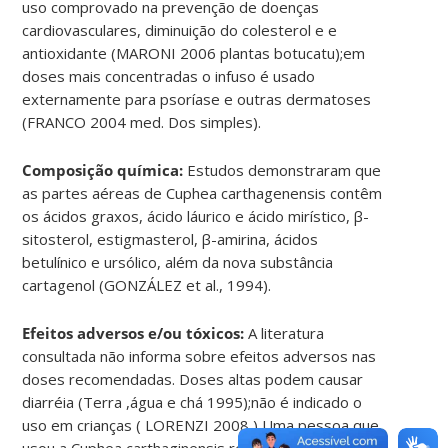
uso comprovado na prevenção de doenças
cardiovasculares, diminuição do colesterol e e
antioxidante (MARONI 2006 plantas botucatu);em
doses mais concentradas o infuso é usado
externamente para psoríase e outras dermatoses
(FRANCO 2004 med. Dos simples).
Composição química:
Estudos demonstraram que
as partes aéreas de Cuphea carthagenensis contêm
os ácidos graxos, ácido láurico e ácido mirístico, β-
sitosterol, estigmasterol, β-amirina, ácidos
betulínico e ursólico, além da nova substância
cartagenol (GONZÁLEZ et al., 1994).
Efeitos adversos e/ou tóxicos:
A literatura
consultada não informa sobre efeitos adversos nas
doses recomendadas. Doses altas podem causar
diarréia (Terra ,água e chá 1995);não é indicado o
uso em crianças ( LORENZI 2008 ) Uma pessoa que
usou a Cuphea carthaginensis referiu ter tido reação