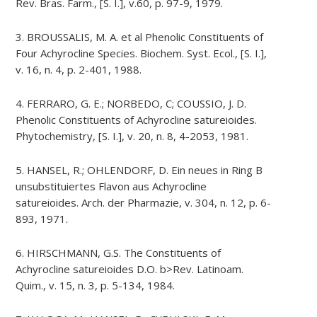
Rev. Bras. Farm., [S. I.], v.60, p. 97-9, 1979.
3. BROUSSALIS, M. A. et al Phenolic Constituents of
Four Achyrocline Species. Biochem. Syst. Ecol., [S. I.],
v. 16, n. 4, p. 2-401, 1988.
4. FERRARO, G. E.; NORBEDO, C; COUSSIO, J. D.
Phenolic Constituents of Achyrocline satureioides.
Phytochemistry, [S. I.], v. 20, n. 8, 4-2053, 1981.
5. HANSEL, R.; OHLENDORF, D. Ein neues in Ring B
unsubstituiertes Flavon aus Achyrocline
satureioides. Arch. der Pharmazie, v. 304, n. 12, p. 6-
893, 1971.
6. HIRSCHMANN, G.S. The Constituents of
Achyrocline satureioides D.O. b>Rev. Latinoam.
Quim., v. 15, n. 3, p. 5-134, 1984.