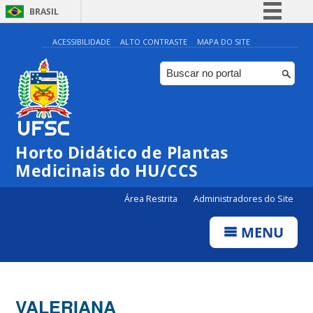
BRASIL
Simplifique!
ACESSIBILIDADE
ALTO CONTRASTE
MAPA DO SITE
Comunica BR
Participe
Acesso à informação
Legislação
Horto Didático de Plantas
Canais
Medicinais do HU/CCS
Área Restrita
Administradores do Site
MENU
VALERIANA