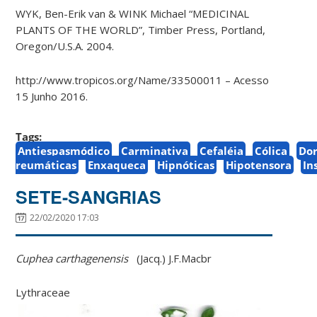
WYK, Ben-Erik van & WINK Michael “MEDICINAL
PLANTS OF THE WORLD”, Timber Press, Portland,
Oregon/U.S.A. 2004.
http://www.tropicos.org/Name/33500011 – Acesso
15 Junho 2016.
Tags:
Antiespasmódico
Carminativa
Cefaléia
Cólica
Do
reumáticas
Enxaqueca
Hipnóticas
Hipotensora
In
SETE-SANGRIAS
22/02/2020 17:03
Cuphea carthagenensis
(Jacq.) J.F.Macbr
Lythraceae