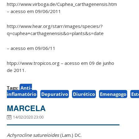
http://www.virboga.de/Cuphea_carthagenensis.htm
– acesso em 09/06/2011
http://www.hear.org/starr/images/species/?
q=cuphea+carthagenensis&o=plants&s=date
– acesso em 09/06/11
htpp://www.tropicos.org – acesso em 09 de junho
de 2011.
Tags:
Anti-
inflamatório
Depurativo
Diurético
Emenagogo
Es
MARCELA
14/02/2020 23:00
Achyrocline satureioides
(Lam.) DC.