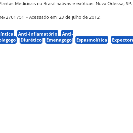
Plantas Medicinais no Brasil: nativas e exóticas. Nova Odessa, SP: 
me/2701751 – Acessado em: 23 de julho de 2012.
íntica
Anti-inflamatório
Anti-
olagogo
Diurético
Emenagogo
Espasmolítica
Expector