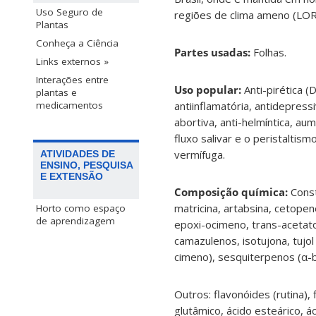
Uso Seguro de
regiões de clima ameno (LO
Plantas
Conheça a Ciência
Partes usadas:
Folhas.
Links externos »
Interações entre
Uso popular:
Anti-pirética 
plantas e
antiinflamatória, antidepres
medicamentos
abortiva, anti-helmíntica, a
fluxo salivar e o peristaltis
vermífuga.
ATIVIDADES DE
ENSINO, PESQUISA
E EXTENSÃO
Composição química:
Const
matricina, artabsina, cetopene
Horto como espaço
de aprendizagem
epoxi-ocimeno, trans-acetato 
camazulenos, isotujona, tujol
cimeno), sesquiterpenos (α-bi
Outros: flavonóides (rutina), 
glutâmico, ácido esteárico, ác