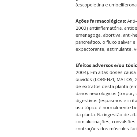
(escopoletina e umbeliferona)
Ações farmacológicas:
Anti
2003) antiinflamatória, anti
emenagoga, abortiva, anti-he
pancreático, o fluxo salivar 
expectorante, estimulante, v
Efeitos adversos e/ou tóxic
2004). Em altas doses causa 
ouvidos (LORENZI; MATOS, 20
de extratos desta planta (em
danos neurológicos (torpor, d
digestivos (espasmos e irrita
uso tópico é normalmente be
da planta. Na ingestão de al
com alucinações, convulsões ep
contrações dos músculos fac