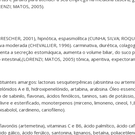
RENZI; MATOS, 2005).
(DRESCHER, 2001), hipnótica, espasmolítica (CUNHA; SILVA; ROQU
siva moderada (CHEVALLIER, 1996). carminativa, diurética, colag
umenta a secreção estomáquica, aumenta o volume biliar, do suco p
mo intestinal,(LORENZI; MATOS, 2005) tônica, aperitiva, expectoran
ituintes amargos: lactonas sesquiterpênicas (absintina ou artemis
lónidos A e B, hidroxipenelónido, artabina, arabsina. Óleo essencia
de sabinilo, flavonas, ácidos fenólicos, taninos, sais de potássio,
 livre e esterificado, monoterpenos (mirceno, limoneno, cineol, 1,8
sabolol, cardineno, cariofileno).
flavonóis (artemetina), vitaminas C e B6, ácido palmítico, ácido caf
ido gálico, ácido ferúlico, santonina, lignanos, betaína, poliacetile