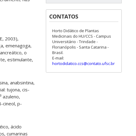
CONTATOS
Horto Didático de Plantas
Medicinais do HU/CCS - Campus
E, 2003),
Universitário - Trindade -
oga, emenagoga,
Florianópolis - Santa Catarina -
ancreático, o
Brasil.
E-mail:
te, estimulante,
hortodidatico.ccs@contato.ufsc.br
ina, anabsintina,
l: tujona, cis-
³ azuleno,
-cineol, p-
éico, ácido
nos, cumarinas