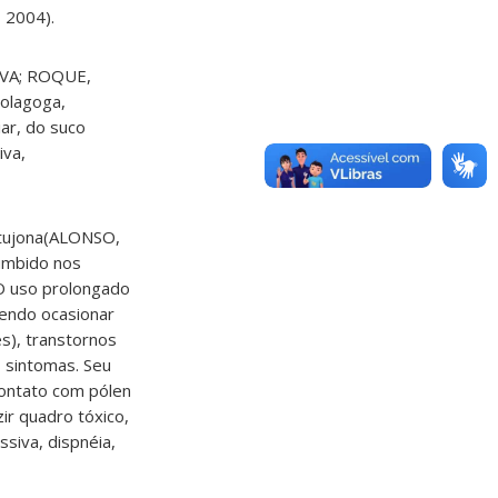
, 2004).
ILVA; ROQUE,
colagoga,
ar, do suco
iva,
 tujona(ALONSO,
zumbido nos
O uso prolongado
dendo ocasionar
es), transtornos
s sintomas. Seu
contato com pólen
ir quadro tóxico,
ssiva, dispnéia,