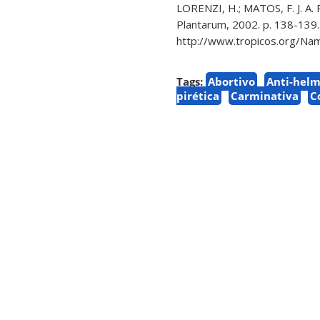
LORENZI, H.; MATOS, F. J. A. 
Plantarum, 2002. p. 138-139.
http://www.tropicos.org/Na
Tags:
Abortivo
Anti-helm
pirética
Carminativa
C