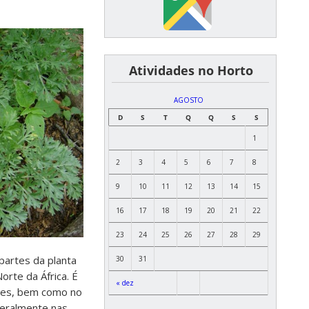
͏ ͏ ͏ ͏ ͏ ͏Atividades no Horto
AGOSTO
D
S
T
Q
Q
S
S
1
2
3
4
5
6
7
8
9
10
11
12
13
14
15
16
17
18
19
20
21
22
23
24
25
26
27
28
29
partes da planta
30
31
rte da África. É
« dez
ores, bem como no
geralmente nas