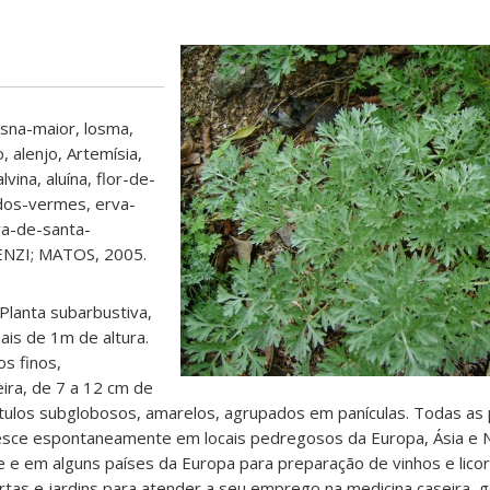
osna-maior, losma,
o, alenjo, Artemísia,
vina, aluína, flor-de-
dos-vermes, erva-
rva-de-santa-
ENZI; MATOS, 2005.
Planta subarbustiva,
ais de 1m de altura.
os finos,
ira, de 7 a 12 cm de
tulos subglobosos, amarelos, agrupados em panículas. Todas as 
sce espontaneamente em locais pedregosos da Europa, Ásia e No
e e em alguns países da Europa para preparação de vinhos e lic
rtas e jardins para atender a seu emprego na medicina caseira, 