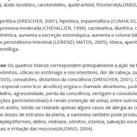
, ácido nicotínico, carotenóides, quebrachitol, fitosterol(ALONSO
-pirética (DRESCHER, 2001), hipnótica, espasmolítica (CUNHA; S
depressiva moderada (CHEVALLIER, 1996). carminativa, diurética, 
lmíntica, aumenta a secreção estomáquica, aumenta o volume bili
e o peristaltismo intestinal (LORENZI; MATOS, 2005), tônica, aperit
ermífuga.
os:
Os quadros tóxicos correspondem principalmente à ação da
vômitos, cólicas no estômago e nos intestinos, dor de cabeça, 
05), convulsões, distúrbios da consciência (DRESCHER, 2001). 
 especial como licor alcoólico) origina o chamado absintismo, po
elírio, agressividade, perda da consciência, vertigem e convulsõ
ções gastrointestinais) e renais (retenção de urina), entre outro
m aceito, tendo-se relatado apenas alguns casos de alergia ao 
tas doses de extratos da planta, a santonina também pode produz
ileptiformes, delírio, midríase, vômitos, icterícia, salivação exce
iais e irritação das mucosas(ALONSO, 2004).