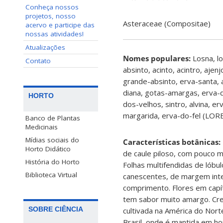
Conheça nossos
projetos, nosso
Asteraceae (Compositae)
acervo e participe das
nossas atividades!
Atualizações
Nomes populares:
Losna, l
Contato
absinto, acinto, acintro, ajenj
grande-absinto, erva-santa, al
diana, gotas-amargas, erva-
HORTO
dos-velhos, sintro, alvina, e
margarida, erva-do-fel (LOR
Banco de Plantas
Medicinais
Mídias sociais do
Características botânicas:
Horto Didático
de caule piloso, com pouco m
História do Horto
Folhas multifendidas de lóbul
Biblioteca Virtual
canescentes, de margem inte
comprimento. Flores em capí
tem sabor muito amargo. Cre
SOBRE CIÊNCIA
cultivada na América do Nort
Brasil, onde é mantida em ho