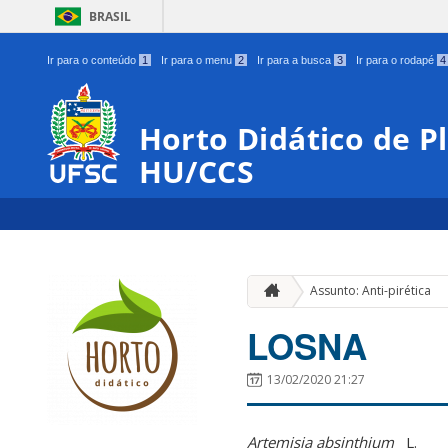
BRASIL
Ir para o conteúdo
1
Ir para o menu
2
Ir para a busca
3
Ir para o rodapé
4
Horto Didático de P
HU/CCS
Assunto: Anti-pirética
LOSNA
13/02/2020 21:27
Artemisia absinthium
L.