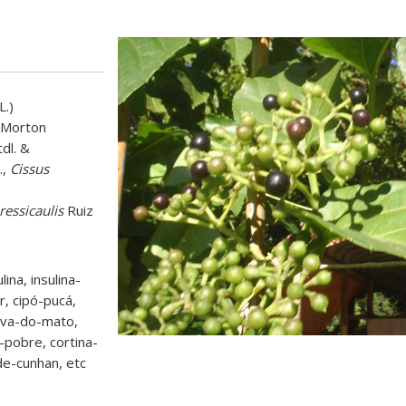
L.)
 Morton
tdl
.
&
.,
Cissus
essicaulis
Ruiz
lina, insulina-
r, cipó-pucá,
 uva-do-mato,
-pobre, cortina-
de-cunhan, etc