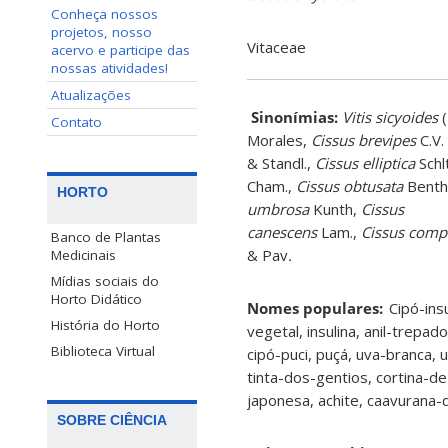
Conheça nossos
projetos, nosso
Vitaceae
acervo e participe das
nossas atividades!
Atualizações
Sinonímias
:
Vitis
sicyoides
(
Contato
Morales,
Cissus
brevipes
C.V.
&
Standl
.,
Cissus
elliptica
Schl
Cham.,
Cissus obtusata
Benth
HORTO
umbrosa
Kunth,
Cissus
canescens
Lam.,
Cissus compr
Banco de Plantas
& Pav
.
Medicinais
Mídias sociais do
Horto Didático
Nomes populares:
Cipó-insu
História do Horto
vegetal, insulina, anil-trepado
Biblioteca Virtual
cipó-puci, puçá, uva-branca,
tinta-dos-gentios, cortina-de
japonesa, achite, caavurana-
SOBRE CIÊNCIA