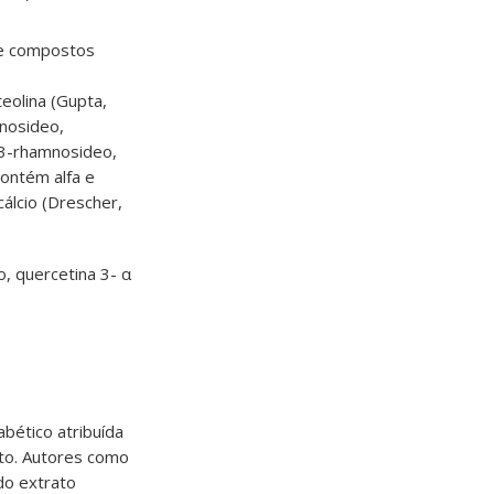
 e compostos
teolina (Gupta,
inosideo,
a-3-rhamnosideo,
Contém alfa e
cálcio (Drescher,
, quercetina 3- α
abético atribuída
to. Autores como
do extrato