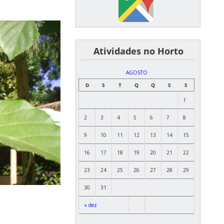
͏ ͏ ͏ ͏ ͏ ͏Atividades no Horto
AGOSTO
D
S
T
Q
Q
S
S
1
2
3
4
5
6
7
8
9
10
11
12
13
14
15
16
17
18
19
20
21
22
23
24
25
26
27
28
29
30
31
« dez