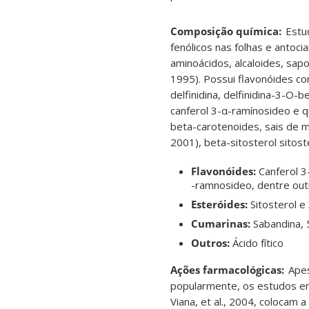
Composição química:
Estu
fenólicos nas folhas e antoc
aminoácidos,
alcaloides, sapo
1995). Possui flavonóides com
delfinidina, delfinidina-3-O-
canferol 3-α-ramínosideo e q
beta-carotenoides, sais de ma
2001), beta-sitosterol sitost
Flavonóides:
Canferol 3
-ramnosideo, dentre out
Esteróides:
Sitosterol e
Cumarinas:
Sabandina, 
Outros:
Ácido fítico
Ações farmacológicas:
Apes
popularmente, os estudos e
Viana, et al., 2004, colocam