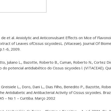
de et al.
Anxiolytic and Anticonvulsant Effects on Mice of Flavonoid
Extract of Leaves
ofCissus
sicyoidesL
. (
Vitaceae
). Journal
Of
Biome
 p.1-6, 2009.
to, Juliano L., Bazotte, Roberto B., Cuman, Roberto N., Cortez Di
o do potencial antidiabético do Cissus sicyoides l. (VITACEAE). Qui
Greisiele L., Doro, Dani L., Dias Filho, Benedito P., Bazotte, Robe
he Antidiabetic and Antibacterial Activity of Cissus sicyoides.
Brazi
45 – No 1 – Curitiba.
Março
2002