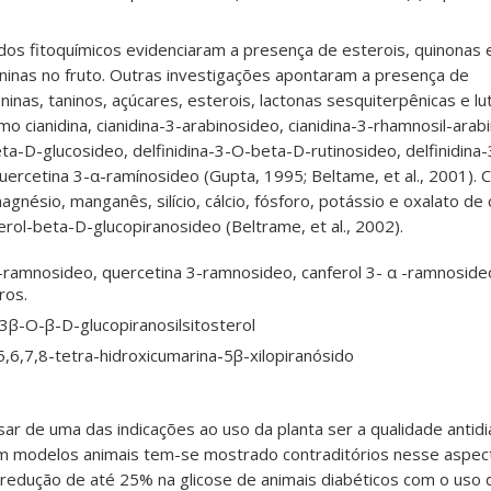
dos fitoquímicos evidenciaram a presença de esterois, quinonas
ianinas no fruto. Outras investigações apontaram a presença de
ninas, taninos, açúcares, esterois, lactonas sesquiterpênicas e lu
o cianidina, cianidina-3-arabinosideo, cianidina-3-rhamnosil-arab
beta-D-glucosideo, delfinidina-3-O-beta-D-rutinosideo, delfinidin
uercetina 3-α-ramínosideo (Gupta, 1995; Beltame, et al., 2001). 
gnésio, manganês, silício, cálcio, fósforo, potássio e oxalato de 
erol-beta-D-glucopiranosideo (Beltrame, et al., 2002
)
.
-ramnosideo, quercetina 3-ramnosideo, canferol 3- α -ramnosideo
ros.
 3β-O-β-D-glucopiranosilsitosterol
5,6,7,8-tetra-hidroxicumarina-5β-xilopiranósido
ar de uma das indicações ao uso da planta ser a qualidade antidi
m modelos animais tem-se mostrado contraditórios nesse aspec
 a redução de até 25% na glicose de animais diabéticos com o uso 