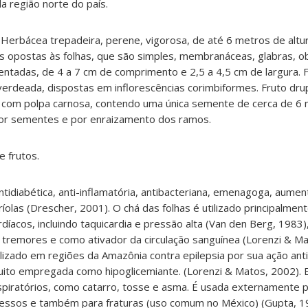
da região norte do país
.
H
erbácea trepadeira, perene, vigorosa, de até 6 metros de alt
s opostas às folhas, que são simples, membranáceas, glabras, o
entadas, de 4 a 7 cm de comprimento e 2,5 a 4,5 cm de largura. 
erdeada, dispostas em inflorescências corimbiformes. Fruto dru
, com polpa carnosa, contendo uma única semente de cerca de 6
por sementes e por enraizamento dos ramos
.
 e frutos
.
tidiabética, anti-inflamatória, antibacteriana, emenagoga, aume
ríolas (Drescher, 2001). O chá das folhas é utilizado principalmen
íacos, incluindo taquicardia e pressão alta (Van den Berg, 1983)
 tremores e como ativador da circulação sanguínea (Lorenzi & Ma
ilizado em regiões da Amazônia contra epilepsia por sua ação ant
uito empregada como hipoglicemiante. (Lorenzi & Matos, 2002).
espiratórios, como catarro, tosse e asma. É usada externamente 
cessos e também para fraturas (uso comum no México) (Gupta, 