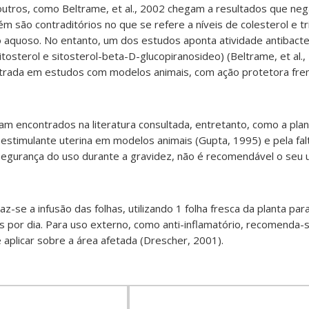
outros, como Beltrame, et al., 2002 chegam a resultados que ne
 são contraditórios no que se refere a níveis de colesterol e tr
 aquoso. No entanto, um dos estudos aponta atividade antibacte
osterol e sitosterol-beta-D-glucopiranosideo) (Beltrame, et al.,
strada em estudos com modelos animais, com ação protetora fre
am encontrados na literatura consultada, entretanto, como a pl
estimulante uterina em modelos animais (Gupta, 1995) e pela fal
egurança do uso durante a gravidez, não é recomendável o seu 
az-se a infusão das folhas, utilizando 1 folha fresca da planta par
s por dia. Para uso externo, como anti-inflamatório, recomenda-
e aplicar sobre a área afetada (Drescher, 2001)
.