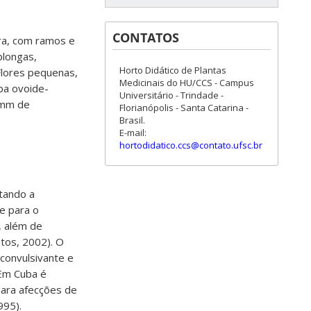
CONTATOS
ura, com ramos e
blongas,
Horto Didático de Plantas
Flores pequenas,
Medicinais do HU/CCS - Campus
pa ovoide-
Universitário - Trindade -
 mm de
Florianópolis - Santa Catarina -
Brasil.
E-mail:
hortodidatico.ccs@contato.ufsc.br
ntando a
te para o
, além de
tos, 2002). O
iconvulsivante e
 Em Cuba é
para afecções de
1995
)
.