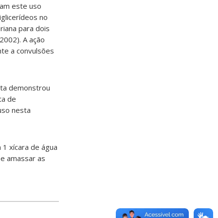
gam este uso
iglicerídeos no
riana para dois
 2002). A ação
nte a convulsões
anta demonstrou
ta de
uso nesta
a 1 xícara de água
se amassar as