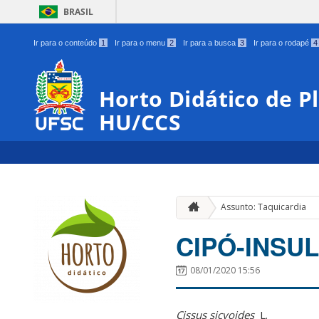
BRASIL
Ir para o conteúdo
1
Ir para o menu
2
Ir para a busca
3
Ir para o rodapé
4
Horto Didático de P
HU/CCS
Assunto: Taquicardia
CIPÓ-INSUL
08/01/2020 15:56
Cissus sicyoides
L
.