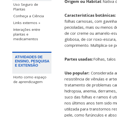
Origem ou Habitat
:
Nativa 
Uso Seguro de
Plantas
Características botânicas:
Conheça a Ciência
folhas carnosas, com gavinha
Links externos »
pecioladas, mais ou menos d
Interações entre
de cor creme ou amarelo-esv
plantas e
globosa, de cor roxo-escura
medicamentos
comprimento. Multiplica-se 
ATIVIDADES DE
Partes usadas:
Folhas, talos
ENSINO, PESQUISA
E EXTENSÃO
Uso popular:
Considerada an
Horto como espaço
resistência de vênulas e arte
de aprendizagem
tratamento de problemas card
hidropsia, anemia, derrames,
suco das folhas e ramos é ut
nos últimos anos tem sido m
utilizada para transtornos r
pele, como furúnculos e abs