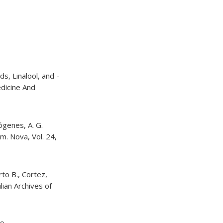
s, Linalool, and -
dicine And
ógenes, A. G.
m. Nova, Vol. 24,
rto B., Cortez,
lian Archives of