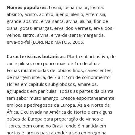
Nomes populares:
Losna, losna-maior, losma,
absinto, acinto, acintro, ajenjo, alenjo, Artemísia,
grande-absinto, erva-santa, alvina, aluína, flor-de-
diana, gotas-amargas, erva-dos-vermes, erva-dos-
velhos, sintro, alvina, erva-de-santa-margarida,
erva-do-fel (LORENZI; MATOS, 2005.
Características botânicas:
Planta subarbustiva, de
caule piloso, com pouco mais de 1m de altura.
Folhas multifendidas de lóbulos finos, canescentes,
de margem inteira, de 7 a 12 cm de comprimento.
Flores em capítulos subglobosos, amarelos,
agrupados em panículas. Todas as partes da planta
tem sabor muito amargo. Cresce espontaneamente
em locais pedregosos da Europa, Ásia e Norte da
África. É cultivada na América do Norte e em alguns
países da Europa para preparação de vinhos e
licores, bem como no Brasil, onde é mantida em
hortas e jardins para atender a seu emprego na