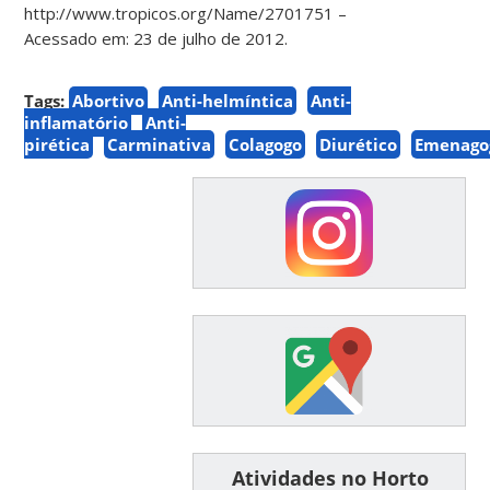
http://www.tropicos.org/Name/2701751 –
Acessado em: 23 de julho de 2012.
Tags:
Abortivo
Anti-helmíntica
Anti-
inflamatório
Anti-
pirética
Carminativa
Colagogo
Diurético
Emenago
͏ ͏ ͏ ͏ ͏ ͏Atividades no Horto