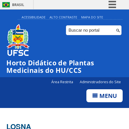
BRASIL
Simplifique!
ACESSIBILIDADE
ALTO CONTRASTE
MAPA DO SITE
Comunica BR
Participe
Acesso à informação
Legislação
Horto Didático de Plantas
Canais
Medicinais do HU/CCS
Área Restrita
Administradores do Site
MENU
LOSNA