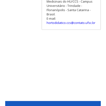
Medicinais do HU/CCS - Campus
Universitário - Trindade -
Florianópolis - Santa Catarina -
Brasil.
E-mail:
hortodidatico.ccs@contato.ufsc.br