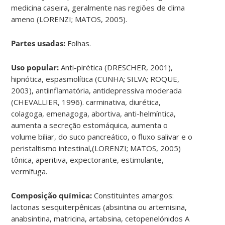
medicina caseira, geralmente nas regiões de clima
ameno (LORENZI; MATOS, 2005).
Partes usadas:
Folhas.
Uso popular:
Anti-pirética (DRESCHER, 2001),
hipnótica, espasmolítica (CUNHA; SILVA; ROQUE,
2003), antiinflamatória, antidepressiva moderada
(CHEVALLIER, 1996). carminativa, diurética,
colagoga, emenagoga, abortiva, anti-helmíntica,
aumenta a secreção estomáquica, aumenta o
volume biliar, do suco pancreático, o fluxo salivar e o
peristaltismo intestinal,(LORENZI; MATOS, 2005)
tônica, aperitiva, expectorante, estimulante,
vermífuga.
Composição química:
Constituintes amargos:
lactonas sesquiterpênicas (absintina ou artemisina,
anabsintina, matricina, artabsina, cetopenelónidos A