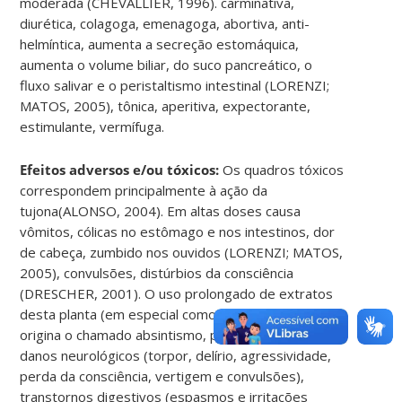
moderada (CHEVALLIER, 1996). carminativa,
diurética, colagoga, emenagoga, abortiva, anti-
helmíntica, aumenta a secreção estomáquica,
aumenta o volume biliar, do suco pancreático, o
fluxo salivar e o peristaltismo intestinal (LORENZI;
MATOS, 2005), tônica, aperitiva, expectorante,
estimulante, vermífuga.
Efeitos adversos e/ou tóxicos:
Os quadros tóxicos
correspondem principalmente à ação da
tujona(ALONSO, 2004). Em altas doses causa
vômitos, cólicas no estômago e nos intestinos, dor
de cabeça, zumbido nos ouvidos (LORENZI; MATOS,
2005), convulsões, distúrbios da consciência
(DRESCHER, 2001). O uso prolongado de extratos
desta planta (em especial como licor alcoólico)
origina o chamado absintismo, podendo ocasionar
danos neurológicos (torpor, delírio, agressividade,
perda da consciência, vertigem e convulsões),
transtornos digestivos (espasmos e irritações