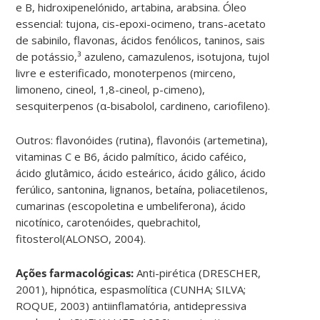
e B, hidroxipenelónido, artabina, arabsina. Óleo
essencial: tujona, cis-epoxi-ocimeno, trans-acetato
de sabinilo, flavonas, ácidos fenólicos, taninos, sais
de potássio,³ azuleno, camazulenos, isotujona, tujol
livre e esterificado, monoterpenos (mirceno,
limoneno, cineol, 1,8-cineol, p-cimeno),
sesquiterpenos (α-bisabolol, cardineno, cariofileno).
Outros: flavonóides (rutina), flavonóis (artemetina),
vitaminas C e B6, ácido palmítico, ácido caféico,
ácido glutâmico, ácido esteárico, ácido gálico, ácido
ferúlico, santonina, lignanos, betaína, poliacetilenos,
cumarinas (escopoletina e umbeliferona), ácido
nicotínico, carotenóides, quebrachitol,
fitosterol(ALONSO, 2004).
Ações farmacológicas:
Anti-pirética (DRESCHER,
2001), hipnótica, espasmolítica (CUNHA; SILVA;
ROQUE, 2003) antiinflamatória, antidepressiva