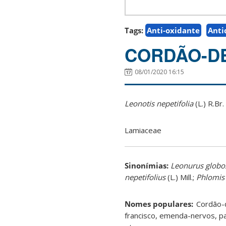
Tags:
Anti-oxidante
Anti
CORDÃO-D
08/01/2020 16:15
Leonotis nepetifolia
(L.) R.Br.
Lamiaceae
Sinonímias
:
Leonurus globo
nepetifolius
(L.) Mill.;
Phlomis 
Nomes populares:
Cordão-d
francisco, emenda-nervos, pa