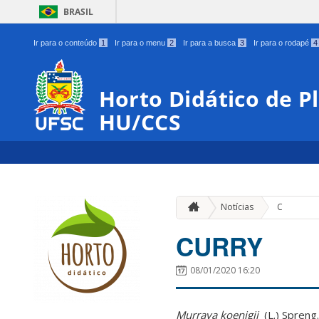
BRASIL
Ir para o conteúdo
1
Ir para o menu
2
Ir para a busca
3
Ir para o rodapé
4
Horto Didático de P
HU/CCS
Notícias
C
CURRY
08/01/2020 16:20
Murraya
koenigii
(
L.)
Spreng
.