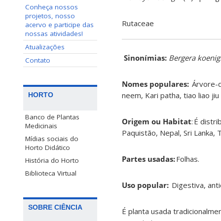
Conheça nossos
projetos, nosso
Rutaceae
acervo e participe das
nossas atividades!
Atualizações
Sinonímias
:
Bergera koenigi
Contato
Nomes populares:
Árvore-d
neem, Kari patha, tiao liao jiu 
HORTO
Banco de Plantas
Origem ou Habitat
:
É distri
Medicinais
Paquistão, Nepal, Sri Lanka, 
Mídias sociais do
Horto Didático
Partes usadas:
Folhas
.
História do Horto
Biblioteca Virtual
Uso popular:
Digestiva, anti
SOBRE CIÊNCIA
É planta usada tradicionalmen