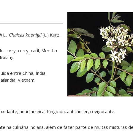
i
L.,
Chalcas koenigii
(L.) Kurz
.
e-curry, curry, caril, Meetha
li xiang
.
buída entre China, Índia,
Tailândia, Vietnam
.
oxidante, antidiarreica, fungicida, anticâncer, revigorante.
te na culinária indiana, além de fazer parte de muitas misturas d