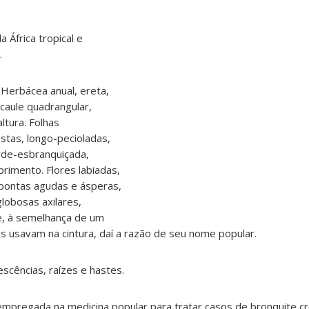
da África tropical e
.
Herbácea anual, ereta,
 caule quadrangular,
tura. Folhas
tas, longo-pecioladas,
erde-esbranquiçada,
imento. Flores labiadas,
 pontas agudas e ásperas,
globosas axilares,
le, à semelhança de um
 usavam na cintura, daí a razão de seu nome popular.
rescências, raízes e hastes.
empregada na medicina popular para tratar casos de bronquite cr