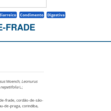
diarreico
Condimento
Digestiva
E-FRADE
sus
Moench;
Leonurus
nepetifolia
L.;
e-frade, cordão-de-são-
u-de-praga, corindiba,