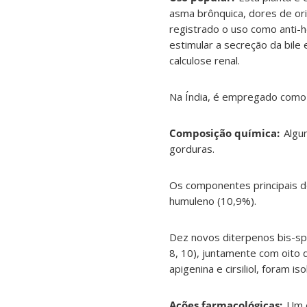
asma brônquica, dores de ori
registrado o uso como anti-
estimular a secreção da bile
calculose renal.
Na Índia, é empregado como an
Composição química:
Algun
gorduras.
Os componentes principais do
humuleno (10,9%).
Dez novos diterpenos bis-spir
8, 10), juntamente com oito
apigenina e cirsiliol, foram i
Ações farmacológicas:
Um e