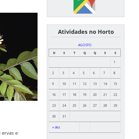
͏ ͏ ͏ ͏ ͏ ͏Atividades no Horto
AGOSTO
D
S
T
Q
Q
S
S
1
2
3
4
5
6
7
8
9
10
11
12
13
14
15
16
17
18
19
20
21
22
23
24
25
26
27
28
29
30
31
« dez
e ervas e