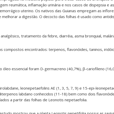
gem reumática, inflamação urinária e nos casos de dispepsia e as
hemorrágico uterino. Os nativos das Guianas empregam as inflore
 e melhorar a digestão. O decocto das folhas é usado como antidi
algésico, tratamento da febre, diarréia, asma bronquial, malária,
s compostos encontrados: terpenos, flavonóides, taninos, iridói
 óleo essencial foram D-germacreno (40,7%), β-cariofileno (16,0
olabdane, leonepetaefolins AE (1, 3, 5, 7, 9) e 15-epi-leonepetaef
 diterpenos labdano conhecidos (11-18) bem como dois flavonóid
solados a partir das folhas de Leonotis nepetaefolia.
studo mostrou que a planta Leonotis nepetifolia possui as segu