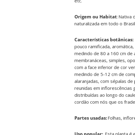
etc.
Origem ou Habitat
: Nativa 
naturalizada em todo o Brasil
Características botânicas:
pouco ramificada, aromática,
medindo de 80 a 160 cm de al
membranáceas, simples, opos
com a face inferior de cor v
medindo de 5-12 cm de compr
alaranjadas, com sépalas de
reunidas em inflorescências 
distribuídas ao longo do cau
cordão com nós que os frades
Partes usadas:
Folhas, inflo
Uso popular:
Esta planta é 