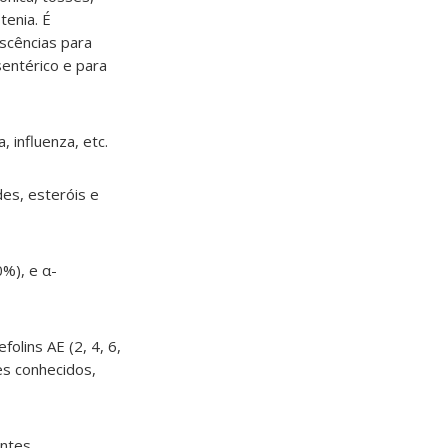
tenia. É
scências para
sentérico e para
 influenza, etc.
des, esteróis e
%), e α-
olins AE (2, 4, 6,
es conhecidos,
intes