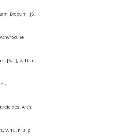
rm. Bioquim., [S.
e Achyrocüne
[S. I.], v. 16, n.
des.
reioides. Arch.
v. 15, n. 3, p.