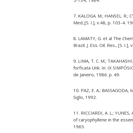
5-134, 1984.
7. KALOGA. M.; HANSEL. R.; C
Med.,[S. I.], v.48, p. 103-4. 1
8. LAMATY, G. et al The Chem
Brazil. J. Ess. Oil. Res., [S. I.]
9. LIMA, T. C. M.; TAKAHASHI,
forficata Unk. In: IX SIMPÓ
de Janeiro, 1986. p. 49.
10. PAZ, E. A.; BASSAGODA, M.
Siglo, 1992.
11. RICCIARDI, A. L.; YUNES, A
of caryophyllene in the essenti
1965.