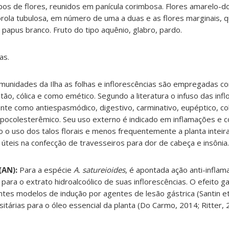
tipos de flores, reunidos em panícula corimbosa. Flores amarelo-d
orola tubulosa, em número de uma a duas e as flores marginais, q
e; papus branco. Fruto do tipo aquênio, glabro, pardo.
as.
unidades da Ilha as folhas e inflorescências são empregadas co
o, cólica e como emético. Segundo a literatura o infuso das infl
ente como antiespasmódico, digestivo, carminativo, eupéptico, co
pocolesterêmico. Seu uso externo é indicado em inflamações e c
o o uso dos talos florais e menos frequentemente a planta inteira
úteis na confecção de travesseiros para dor de cabeça e insônia.
(AN):
Para a espécie
A. satureioides
, é apontada ação anti-inflam
6) para o extrato hidroalcoólico de suas inflorescências. O efeito g
tes modelos de indução por agentes de lesão gástrica (Santin et
sitárias para o óleo essencial da planta (Do Carmo, 2014; Ritter, 