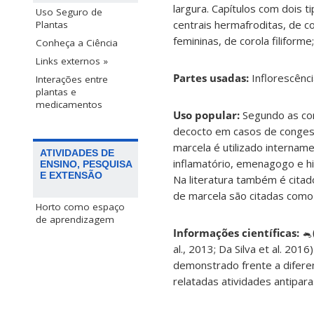
largura. Capítulos com dois 
Uso Seguro de
centrais hermafroditas, de c
Plantas
femininas, de corola filiform
Conheça a Ciência
Links externos »
Partes usadas:
Inflorescênci
Interações entre
plantas e
medicamentos
Uso popular:
Segundo as com
decocto em casos de congestã
marcela é utilizado internam
ATIVIDADES DE
inflamatório, emenagogo e hi
ENSINO, PESQUISA
E EXTENSÃO
Na literatura também é citad
de marcela são citadas como 
Horto como espaço
de aprendizagem
Informações científicas:
🐁
al., 2013; Da Silva et al. 201
demonstrado frente a diferen
relatadas atividades antipara