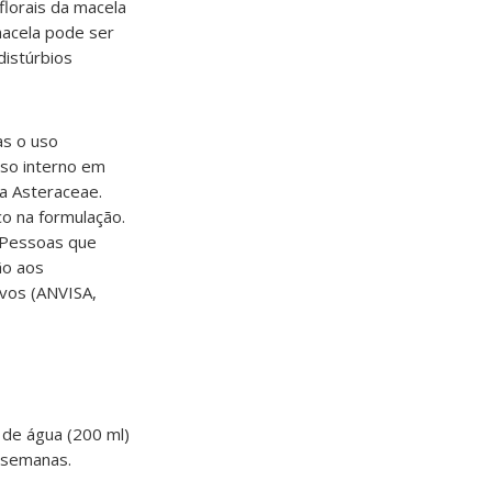
florais da macela
macela pode ser
distúrbios
as o uso
uso interno em
ia Asteraceae.
co na formulação.
. Pessoas que
ão aos
ivos (ANVISA,
 de água (200 ml)
s semanas.