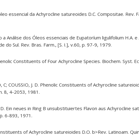
óleo essencial da Achyrocline satureoides D.C. Compositae. Rev. Fa
ão a Análise dos Óleos essenciais de Eupatoríum ligulifolium H.A. 
 do Sul. Rev. Bras. Farm., [S. I.], v.60, p. 97-9, 1979.
olic Constituents of Four Achyrocline Species. Biochem. Syst. Ecol., 
C; COUSSIO, J. D. Phenolic Constituents of Achyrocline satureioi
 n. 8, 4-2053, 1981.
 Ein neues in Ring B unsubstituiertes Flavon aus Achyrocline satu
 p. 6-893, 1971.
ituents of Achyrocline satureioides D.O. b>Rev. Latinoam. Quim., 