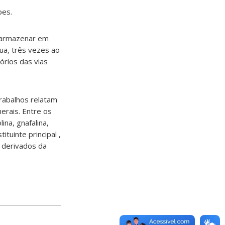
pes.
e armazenar em
gua, três vezes ao
órios das vias
trabalhos relatam
erais. Entre os
ina, gnafalina,
tuinte principal ,
e derivados da