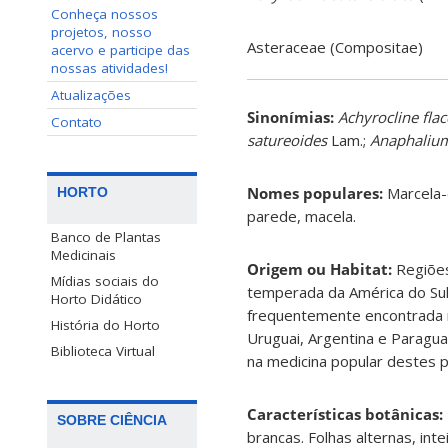
Conheça nossos
projetos, nosso
Asteraceae (Compositae)
acervo e participe das
nossas atividades!
Atualizações
Sinonímias
:
Achyrocline flac
Contato
satureoides
Lam.;
Anaphalium
Nomes populares:
Marcela-
HORTO
parede, macela.
Banco de Plantas
Medicinais
Origem ou Habitat:
Regiões
Mídias sociais do
temperada da América do Sul
Horto Didático
frequentemente encontrada no
História do Horto
Uruguai, Argentina e Paraguai
Biblioteca Virtual
na medicina popular destes p
Características botânicas:
SOBRE CIÊNCIA
brancas. Folhas alternas, int