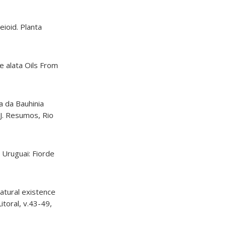
ioid. Planta
e alata Oils From
a da Bauhinia
J. Resumos, Rio
 Uruguai: Fiorde
natural existence
Litoral, v.43-49,