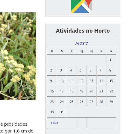
͏ ͏ ͏ ͏ ͏ ͏Atividades no Horto
AGOSTO
D
S
T
Q
Q
S
S
1
2
3
4
5
6
7
8
9
10
11
12
13
14
15
16
17
18
19
20
21
22
23
24
25
26
27
28
29
30
31
« dez
de pilosidades
nto por 1,8 cm de