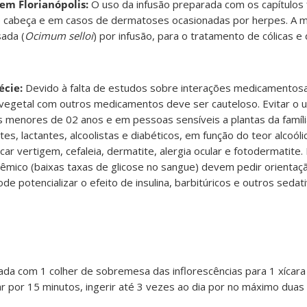
 em Florianópolis:
O uso da infusão preparada com os capítulos 
e cabeça e em casos de dermatoses ocasionadas por herpes. A 
sada (
Ocimum selloi
) por infusão, para o tratamento de cólicas e 
écie:
Devido à falta de estudos sobre interações medicamentos
vegetal com outros medicamentos deve ser cauteloso. Evitar o 
as menores de 02 anos e em pessoas sensíveis a plantas da famíl
es, lactantes, alcoolistas e diabéticos, em função do teor alcoóli
ar vertigem, cefaleia, dermatite, alergia ocular e fotodermatite
êmico (baixas taxas de glicose no sangue) devem pedir orientaç
de potencializar o efeito de insulina, barbitúricos e outros sedat
da com 1 colher de sobremesa das inflorescências para 1 xícara
r por 15 minutos, ingerir até 3 vezes ao dia por no máximo dua