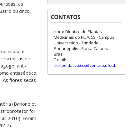
ouradas, as
uatro ou cinco,
CONTATOS
Horto Didático de Plantas
Medicinais do HU/CCS - Campus
Universitário - Trindade -
Florianópolis - Santa Catarina -
mo infuso e
Brasil.
orescências de
E-mail:
hortodidatico.ccs@contato.ufsc.br
lagogo, anti-
omo antisséptico.
. As flores secas
atória (Barione et
astroprotetor foi
 al. 2010). Foram
2017).