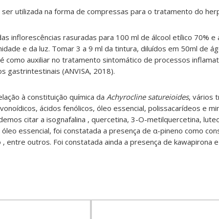
 ser utilizada na forma de compressas para o tratamento do her
das inflorescências rasuradas para 100 ml de álcool etílico 70% 
idade e da luz. Tomar 3 a 9 ml da tintura, diluídos em 50ml de á
a é como auxiliar no tratamento sintomático de processos inflamat
s gastrintestinais (ANVISA, 2018).
lação à constituição química da
Achyrocline satureioides
, vários 
noídicos, ácidos fenólicos, óleo essencial, polissacarídeos e min
mos citar a isognafalina , quercetina, 3-O-metilquercetina, luteol
óleo essencial, foi constatada a presença de α-pineno como consti
 , entre outros. Foi constatada ainda a presença de kawapirona 