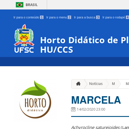
BRASIL
Ir para o conteúdo
1
Ir para o menu
2
Ir para a busca
3
Ir para o rodapé
4
Horto Didático de P
HU/CCS
»
Notícias
M
M
MARCELA
14/02/2020 23:00
Achyrocline satureioides
(Lam