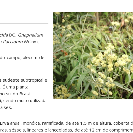
cida
DC.;
Gnaphalium
 flaccidum
Welnm
.
do-campo, alecrim-de-
 sudeste subtropical e
. É uma planta
 sul do Brasil,
, sendo muito utilizada
aíses.
Erva anual, monóica, ramificada, de até 1,5 m de altura, coberta 
eiras, sésseis, lineares e lanceoladas, de até 12 cm de comprime