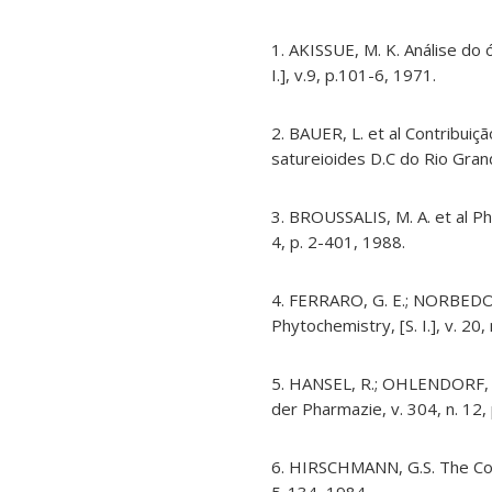
1. AKISSUE, M. K. Análise do 
I.], v.9, p.101-6, 1971.
2. BAUER, L. et al Contribuiç
satureioides D.C do Rio Grande
3. BROUSSALIS, M. A. et al Phen
4, p. 2-401, 1988.
4. FERRARO, G. E.; NORBEDO, 
Phytochemistry, [S. I.], v. 20,
5. HANSEL, R.; OHLENDORF, D.
der Pharmazie, v. 304, n. 12,
6. HIRSCHMANN, G.S. The Const