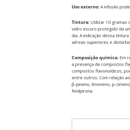
Uso externo:
A infusão pode
Tintura:
Utilizar 10 gramas 
vidro escuro protegido da um
dia. A indicação dessa tintur
aéreas superiores e distúrbio
Composição química:
Em re
a presença de compostos flavo
compostos flavonoídicos, pode
entre outros. Com relação ao 
β-pineno, limoneno, p-cimeno
fenilpirona.