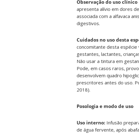
Observação do uso clínico
apresenta alívio em dores d
associada com a alfavaca ani
digestivos.
Cuidados no uso desta esp
concomitante desta espécie 
gestantes, lactantes, crianç
Não usar a tintura em gestant
Pode, em casos raros, provoc
desenvolvem quadro hipoglic
prescritores antes do uso. Po
2018).
Posologia e modo de uso
Uso interno:
Infusão prepara
de água fervente, após abafa