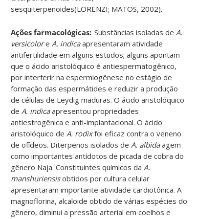
sesquiterpenoides(LORENZI; MATOS, 2002).
Ações farmacológicas:
Substâncias isoladas de
A.
versicolor
e
A. indica
apresentaram atividade
antifertilidade em alguns estudos; alguns apontam
que o ácido aristolóquico é antiespermatogênico,
por interferir na espermiogênese no estágio de
formação das espermátides e reduzir a produção
de células de Leydig maduras. O ácido aristolóquico
de
A. indica
apresentou propriedades
antiestrogênica e anti-implantacional. O ácido
aristolóquico de
A. rodix
foi eficaz contra o veneno
de ofídeos. Diterpenos isolados de
A
.
albida
agem
como importantes antídotos de picada de cobra do
gênero Naja. Constituintes químicos da
A.
manshuriensis
obtidos por cultura celular
apresentaram importante atividade cardiotônica. A
magnoflorina, alcaloide obtido de várias espécies do
gênero, diminui a pressão arterial em coelhos e