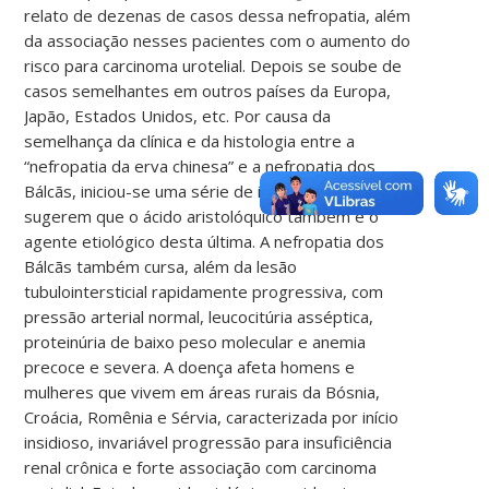
relato de dezenas de casos dessa nefropatia, além
da associação nesses pacientes com o aumento do
risco para carcinoma urotelial. Depois se soube de
casos semelhantes em outros países da Europa,
Japão, Estados Unidos, etc. Por causa da
semelhança da clínica e da histologia entre a
“nefropatia da erva chinesa” e a nefropatia dos
Bálcãs, iniciou-se uma série de investigações que
sugerem que o ácido aristolóquico também é o
agente etiológico desta última. A nefropatia dos
Bálcãs também cursa, além da lesão
tubulointersticial rapidamente progressiva, com
pressão arterial normal, leucocitúria asséptica,
proteinúria de baixo peso molecular e anemia
precoce e severa. A doença afeta homens e
mulheres que vivem em áreas rurais da Bósnia,
Croácia, Romênia e Sérvia, caracterizada por início
insidioso, invariável progressão para insuficiência
renal crônica e forte associação com carcinoma