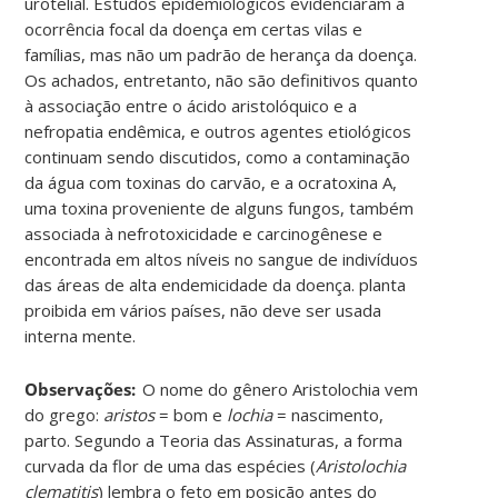
urotelial. Estudos epidemiológicos evidenciaram a
ocorrência focal da doença em certas vilas e
famílias, mas não um padrão de herança da doença.
Os achados, entretanto, não são definitivos quanto
à associação entre o ácido aristolóquico e a
nefropatia endêmica, e outros agentes etiológicos
continuam sendo discutidos, como a contaminação
da água com toxinas do carvão, e a ocratoxina A,
uma toxina proveniente de alguns fungos, também
associada à nefrotoxicidade e carcinogênese e
encontrada em altos níveis no sangue de indivíduos
das áreas de alta endemicidade da doença. planta
proibida em vários países, não deve ser usada
interna mente.
Observações:
O nome do gênero Aristolochia vem
do grego:
aristos
= bom e
lochia
= nascimento,
parto. Segundo a Teoria das Assinaturas, a forma
curvada da flor de uma das espécies (
Aristolochia
clematitis
) lembra o feto em posição antes do