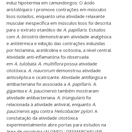
induz hipotermia em camundongos. O ácido
aristolóquico I promove contrações em músculos
lisos isolados, enquanto uma atividade relaxante
muscular inespecífica em músculos lisos foi descrita
para o extrato etanólico de
A. papillaris
. Estudos
com
A. birostris
demonstraram atividade analgésica
e antitérmica e inibição das contrações induzidas
por histamina, acetilcolina e ocitocina, a nível central.
Atividade anti-inflamatória foi observada
em
A.
t
ulobata
.
A. multiflora
possui atividade
citotóxica.
A. niaurorum
demonstrou atividade
antisséptica e cicatrizante. Atividade antifúngica e
antibacteriana foi associada a
A. papillaris
.
A.
gigantea
e
A. paucinervis
também mostraram
atividade antibacteriana.
A. triangularis
foi
relacionada à atividade antiviral, enquanto
A.
paucinervis
agiu contra
Helicobacter pylori
. A
constatação da atividade citotóxica
experimentalmente abre portas para estudos na
área de oncologia (ALONSO,; DESMARCHELIER,