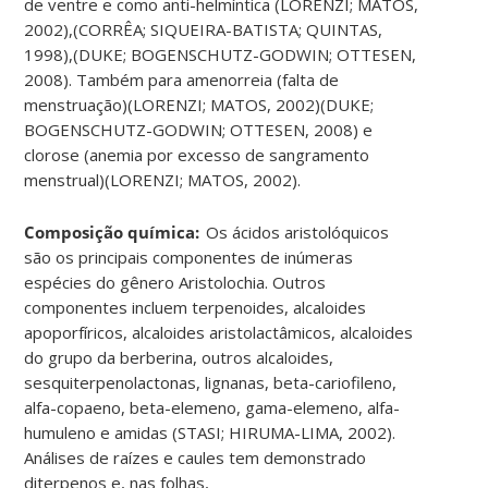
de ventre e como anti-helmíntica (LORENZI; MATOS,
2002),(CORRÊA; SIQUEIRA-BATISTA; QUINTAS,
1998),(DUKE; BOGENSCHUTZ-GODWIN; OTTESEN,
2008). Também para amenorreia (falta de
menstruação)(LORENZI; MATOS, 2002)(DUKE;
BOGENSCHUTZ-GODWIN; OTTESEN, 2008) e
clorose (anemia por excesso de sangramento
menstrual)(LORENZI; MATOS, 2002).
Composição química:
Os ácidos aristolóquicos
são os principais componentes de inúmeras
espécies do gênero Aristolochia. Outros
componentes incluem terpenoides, alcaloides
apoporfíricos, alcaloides aristolactâmicos, alcaloides
do grupo da berberina, outros alcaloides,
sesquiterpenolactonas, lignanas, beta-cariofileno,
alfa-copaeno, beta-elemeno, gama-elemeno, alfa-
humuleno e amidas (STASI; HIRUMA-LIMA, 2002).
Análises de raízes e caules tem demonstrado
diterpenos e, nas folhas,