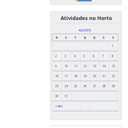
͏ ͏ ͏ ͏ ͏ ͏Atividades no Horto
AGOSTO
D
S
T
Q
Q
S
S
1
2
3
4
5
6
7
8
9
10
11
12
13
14
15
16
17
18
19
20
21
22
23
24
25
26
27
28
29
30
31
« dez