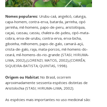
Nomes populares:
Urubu-caá, angelicó, calunga,
capa-homem, contra-erva, batarda, jarrinha, cipó
jarrinha, mil-homens, papo-de-peru, aristolóquia,
caçaú, cassau, cassiu, chaleira-de-judeu, cipó-mata-
cobra, erva-de-urubu, contra-erva, erva-bicha,
giboinha, milhomem, papo-de-galo, camará-açú,
crista-de-galo, raja, mata-porcos, mil-homens-do-
ceará, mil-homens-do-rio-grande (STASI; HIRUMA-
LIMA, 2002),(LORENZI; MATOS, 2002),(CORRÊA;
SIQUEIRA-BATISTA; QUINTAS, 1998).
Origem ou Habitat
: No Brasil, ocorrem
aproximadamente sessenta espécies distintas de
Aristolochia (STASI; HIRUMA-LIMA, 2002).
As espécies mais importantes no uso medicinal são: