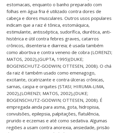
estomacais, enquanto o banho preparado com
folhas em água fria é utilizado contra dores de
cabeça e dores musculares. Outros usos populares
indicam que a raiz é tônica, estomáquica,
estimulante, antisséptica, sudorífica, diurética, anti-
histérica e útil contra febres graves, catarros
crônicos, disenteria e diarreia; é usada também
como abortiva e contra veneno de cobra (LORENZI;
MATOS, 2002),(GUPTA, 1995)(DUKE;
BOGENSCHUTZ-GODWIN; OTTESEN, 2008). O chá
da raiz é também usado como emenagogo,
excitante, cicatrizante e contra úlceras crônicas,
sarnas, caspa e orquites (STASI; HIRUMA-LIMA,
2002),(LORENZI; MATOS, 2002),(DUKE;
BOGENSCHUTZ-GODWIN; OTTESEN, 2008). É
empregada ainda para asma, gota, hidropisia,
convulsões, epilepsia, palpitações, flatulência,
prurido e eczemas e até como sedativa. Algumas
regiões a usam contra anorexia, ansiedade, prisão