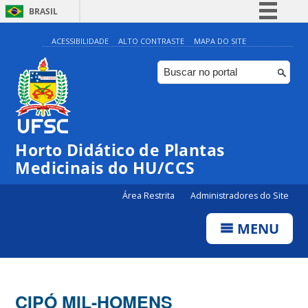
BRASIL
Simplifique!
ACESSIBILIDADE
ALTO CONTRASTE
MAPA DO SITE
Comunica BR
Participe
Acesso à informação
Legislação
Horto Didático de Plantas
Canais
Medicinais do HU/CCS
Área Restrita
Administradores do Site
MENU
CIPÓ MIL-HOMENS