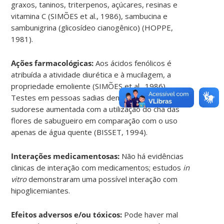
graxos, taninos, triterpenos, açúcares, resinas e
vitamina C (SIMÕES et al., 1986), sambucina e
sambunigrina (glicosídeo cianogênico) (HOPPE,
1981).
Ações farmacológicas:
Aos ácidos fenólicos é
atribuída a atividade diurética e à mucilagem, a
propriedade emoliente (SIMÕES et al., 1986).
Testes em pessoas sadias demonstraram uma
sudorese aumentada com a utilização do chá das
flores de sabugueiro em comparação com o uso
apenas de água quente (BISSET, 1994).
Interações medicamentosas:
Não há evidências
clinicas de interação com medicamentos; estudos
in
vitro
demonstraram uma possível interação com
hipoglicemiantes.
Efeitos adversos e/ou tóxicos:
Pode haver mal