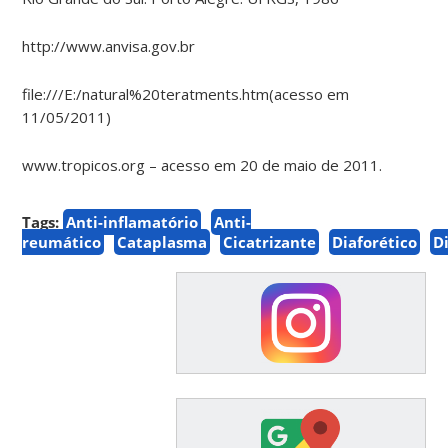
http://www.anvisa.gov.br
file:///E:/natural%20teratments.htm(acesso em
11/05/2011)
www.tropicos.org – acesso em 20 de maio de 2011.
Tags:
Anti-inflamatório
Anti-
reumático
Cataplasma
Cicatrizante
Diaforético
D