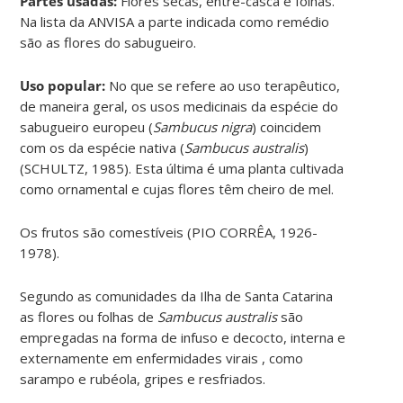
Partes usadas:
Flores secas, entre-casca e folhas.
Na lista da ANVISA a parte indicada como remédio
são as flores do sabugueiro.
Uso popular:
No que se refere ao uso terapêutico,
de maneira geral, os usos medicinais da espécie do
sabugueiro europeu (
Sambucus nigra
) coincidem
com os da espécie nativa (
Sambucus australis
)
(SCHULTZ, 1985). Esta última é uma planta cultivada
como ornamental e cujas flores têm cheiro de mel.
Os frutos são comestíveis (PIO CORRÊA, 1926-
1978).
Segundo as comunidades da Ilha de Santa Catarina
as flores ou folhas de
Sambucus australis
são
empregadas na forma de infuso e decocto, interna e
externamente em enfermidades virais , como
sarampo e rubéola, gripes e resfriados.