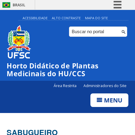
BRASIL
Simplifique!
ACESSIBILIDADE
ALTO CONTRASTE
MAPA DO SITE
Comunica BR
Participe
Acesso à informação
Legislação
Horto Didático de Plantas
Canais
Medicinais do HU/CCS
Área Restrita
Administradores do Site
MENU
SABUGUEIRO