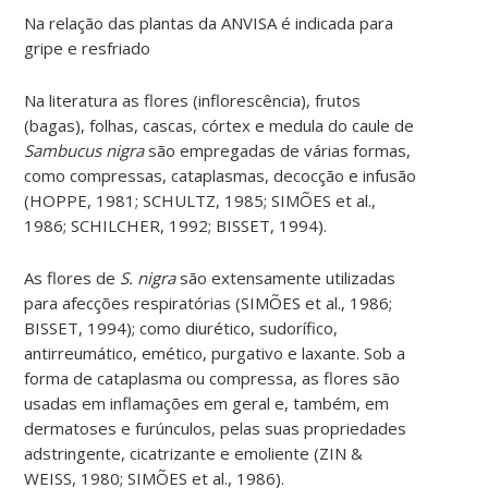
Na relação das plantas da ANVISA é indicada para
gripe e resfriado
Na literatura as flores (inflorescência), frutos
(bagas), folhas, cascas, córtex e medula do caule de
Sambucus nigra
são empregadas de várias formas,
como compressas, cataplasmas, decocção e infusão
(HOPPE, 1981; SCHULTZ, 1985; SIMÕES et al.,
1986; SCHILCHER, 1992; BISSET, 1994).
As flores de
S. nigra
são extensamente utilizadas
para afecções respiratórias (SIMÕES et al., 1986;
BISSET, 1994); como diurético, sudorífico,
antirreumático, emético, purgativo e laxante. Sob a
forma de cataplasma ou compressa, as flores são
usadas em inflamações em geral e, também, em
dermatoses e furúnculos, pelas suas propriedades
adstringente, cicatrizante e emoliente (ZIN &
WEISS, 1980; SIMÕES et al., 1986).