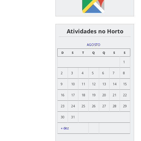
͏ ͏ ͏ ͏ ͏ ͏Atividades no Horto
AGOSTO
D
S
T
Q
Q
S
S
1
2
3
4
5
6
7
8
9
10
11
12
13
14
15
16
17
18
19
20
21
22
23
24
25
26
27
28
29
30
31
« dez