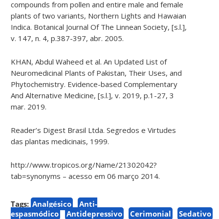
compounds from pollen and entire male and female
plants of two variants, Northern Lights and Hawaian
Indica. Botanical Journal Of The Linnean Society, [s.l.],
v. 147, n. 4, p.387-397, abr. 2005.
KHAN, Abdul Waheed et al. An Updated List of
Neuromedicinal Plants of Pakistan, Their Uses, and
Phytochemistry. Evidence-based Complementary
And Alternative Medicine, [s.l.], v. 2019, p.1-27, 3
mar. 2019.
Reader’s Digest Brasil Ltda. Segredos e Virtudes
das plantas medicinais, 1999.
http://www.tropicos.org/Name/21302042?
tab=synonyms – acesso em 06 março 2014.
Tags:
Analgésico
Anti-
espasmódico
Antidepressivo
Cerimonial
Sedativo