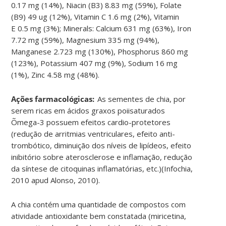
0.17 mg (14%), Niacin (B3) 8.83 mg (59%), Folate
(B9) 49 ug (12%), Vitamin C 1.6 mg (2%), Vitamin
E
0.5 mg (3%); Minerals: Calcium 631 mg (63%), Iron
7.72 mg (59%), Magnesium 335 mg (94%),
Manganese 2.723 mg (130%), Phosphorus 860 mg
(123%), Potassium 407 mg (9%), Sodium 16 mg
(1%), Zinc 4.58 mg (48%).
Ações farmacológicas:
As sementes de chia, por
serem ricas em ácidos graxos poiisaturados
Õmega-3 possuem efeitos cardio-protetores
(redução de arritmias ventriculares, efeito anti-
trombótico, diminuição dos níveis de lipídeos, efeito
inibitório sobre aterosclerose e inflamação, redução
da síntese de citoquinas inflamatórias, etc.)(Infochia,
2010 apud Alonso, 2010).
A chia contém uma quantidade de compostos com
atividade antioxidante bem constatada (miricetina,