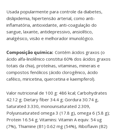
Usada popularmente para
controle da diabetes,
dislipidemia, hipertensão arterial, como anti-
inflamatória, antioxidante, anti-coagulação do
sangue, laxante, antidepressivo, ansiolítico,
analgésico, visão e melhorador imunológico
.
Composição química:
Contém ácidos graxos (o
ácido alfa-linolênico constitui 60% dos ácidos graxos
totais da chia), proteínas, vitaminas, minerais e
compostos fenólicos (ácido clorogênico, ácido
caféico, miricetina, quercetina e kaempferol).
Valor nutricional de 100 g: 486 kcal; Carbohydrates
42.12 g; Dietary fiber 34.4 g;
Gordura
30.74 g,
Saturated 3.330, monounsaturated 2.309,
Polyunsaturated omega 3 (17.8 g), omega 6 (5.8 g);
Protein 16.54 g; Vitamins: Vitamin A equiv. 54 ug
(7%), Thiamine (B1) 0.62 mg (54%), Riboflavin (B2)