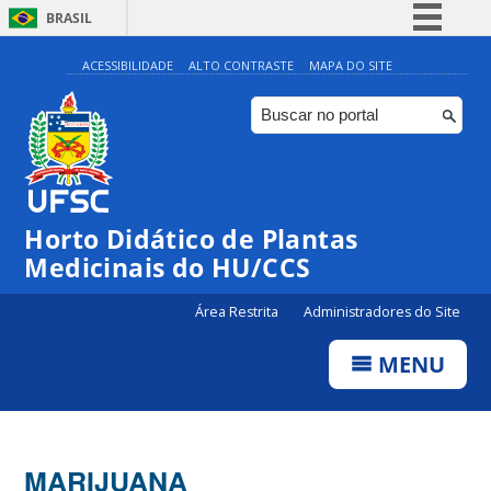
BRASIL
Simplifique!
ACESSIBILIDADE
ALTO CONTRASTE
MAPA DO SITE
Comunica BR
Participe
Acesso à informação
Legislação
Horto Didático de Plantas
Canais
Medicinais do HU/CCS
Área Restrita
Administradores do Site
MENU
MARIJUANA