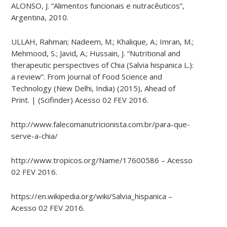
ALONSO, J. “Alimentos funcionais e nutracêuticos”,
Argentina, 2010.
ULLAH, Rahman; Nadeem, M.;
Khalique
, A.; Imran, M.;
Mehmood, S.; Javid, A.; Hussain, J. “Nutritional and
therapeutic perspectives of Chia (Salvia
hispanica
L.)​
:
a review”. From Journal of Food Science and
Technology (New Delhi, India) (2015), Ahead of
Print.
| (Scifinder) Acesso 02 FEV 2016.
http://www.falecomanutricionista.com.br/para-que-
serve-a-chia/
http://www.tropicos.org/Name/17600586 – Acesso
02 FEV 2016.
https://en.wikipedia.org/wiki/Salvia_hispanica –
Acesso 02 FEV 2016
.