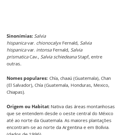
Sinonímias
:
Salvia
hispanica
var.
chionocalyx
Fernald,
Salvia
hispanica
var.
intonsa
Fernald,
Salvia
prismatica
Cav.,
Salvia schiedeana
Stapf, entre
outras
.
Nomes populares:
Chía, chaaú (Guatemala), Chan
(El Salvador), Chía (Guatemala, Honduras, Mexico,
Chiapas)
.
Origem ou Habitat
:
Nativa das áreas montanhosas
que se entendem desde o oeste central do México
até ao norte da Guatemala. As maiores plantações
encontram-se ao norte da Argentina e em Bolívia.
(dados de 1996
)
.