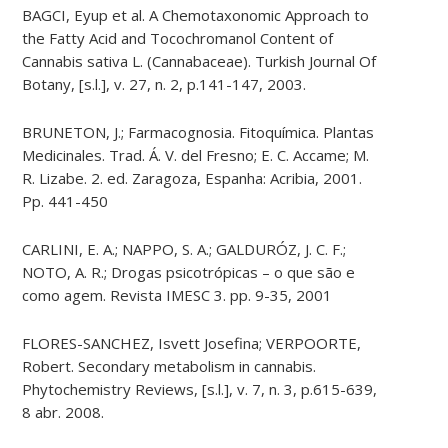
BAGCI, Eyup et al. A Chemotaxonomic Approach to
the Fatty Acid and Tocochromanol Content of
Cannabis sativa L. (Cannabaceae). Turkish Journal Of
Botany, [s.l.], v. 27, n. 2, p.141-147, 2003.
BRUNETON, J.; Farmacognosia. Fitoquímica. Plantas
Medicinales. Trad. Á. V. del Fresno; E. C. Accame; M.
R. Lizabe. 2. ed. Zaragoza, Espanha: Acribia, 2001.
Pp. 441-450
CARLINI, E. A.; NAPPO, S. A.; GALDURÓZ, J. C. F.;
NOTO, A. R.; Drogas psicotrópicas – o que são e
como agem. Revista IMESC 3. pp. 9-35, 2001
FLORES-SANCHEZ, Isvett Josefina; VERPOORTE,
Robert. Secondary metabolism in cannabis.
Phytochemistry Reviews, [s.l.], v. 7, n. 3, p.615-639,
8 abr. 2008.