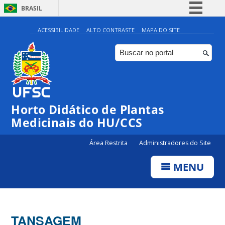
BRASIL
Simplifique!
ACESSIBILIDADE
ALTO CONTRASTE
MAPA DO SITE
Comunica BR
Participe
Acesso à informação
Legislação
Horto Didático de Plantas
Canais
Medicinais do HU/CCS
Área Restrita
Administradores do Site
MENU
TANSAGEM