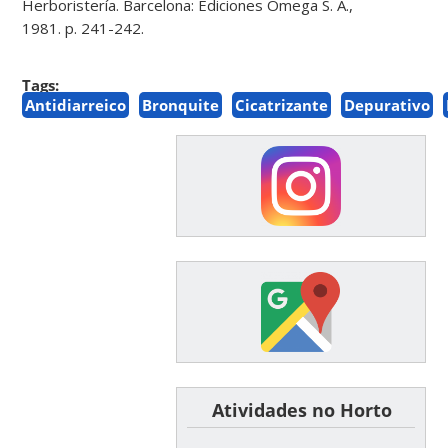
Herboristería. Barcelona: Ediciones Omega S. A.,
1981. p. 241-242.
Tags:
Antidiarreico
Bronquite
Cicatrizante
Depurativo
͏ ͏ ͏ ͏ ͏ ͏Atividades no Horto