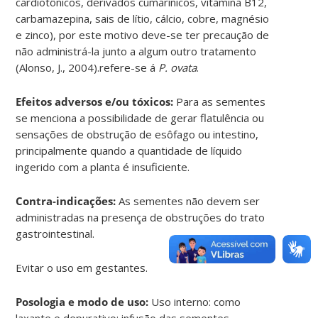
cardiotônicos, derivados cumarínicos, vitamina B12,
carbamazepina, sais de lítio, cálcio, cobre, magnésio
e zinco), por este motivo deve-se ter precaução de
não administrá-la junto a algum outro tratamento
(Alonso, J., 2004).refere-se á
P. ovata
.
Efeitos adversos e/ou tóxicos:
Para as sementes
se menciona a possibilidade de gerar flatulência ou
sensações de obstrução de esôfago ou intestino,
principalmente quando a quantidade de líquido
ingerido com a planta é insuficiente.
Contra-indicações:
As sementes não devem ser
administradas na presença de obstruções do trato
gastrointestinal.
Evitar o uso em gestantes.
Posologia e modo de uso:
Uso interno: como
laxante e depurativo: infusão das sementes,