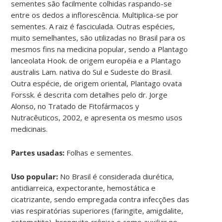
sementes são facilmente colhidas raspando-se
entre os dedos a inflorescência. Multiplica-se por
sementes. A raiz é fasciculada. Outras espécies,
muito semelhantes, são utilizadas no Brasil para os
mesmos fins na medicina popular, sendo a Plantago
lanceolata Hook. de origem européia e a Plantago
australis Lam. nativa do Sul e Sudeste do Brasil.
Outra espécie, de origem oriental, Plantago ovata
Forssk. é descrita com detalhes pelo dr. Jorge
Alonso, no Tratado de Fitofármacos y
Nutracêuticos, 2002, e apresenta os mesmo usos
medicinais.
Partes usadas:
Folhas e sementes.
Uso popular:
No Brasil é considerada diurética,
antidiarreica, expectorante, hemostática e
cicatrizante, sendo empregada contra infecções das
vias respiratórias superiores (faringite, amigdalite,
estomatite), bronquite crônica e como auxiliar no