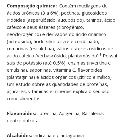
Composição química:
Contém mucilagens de
ácidos urónicos (3 a 6%), pectinas, glucosídeos
iridóides (asperulósido, aucubósido), taninos, ácido
cafeico e seus ésteres (clorogênico,
neoclorogênico) e derivados do ácido cinâmico
(acteósido), ácido silícico livre e combinado,
cumarinas (esculetina), vários ésteres osídicos de
ácido cafeico (verbascósido, plantamósido).³ Possui
sais de potássio (até 0,5%), enzimas (invertina e
emulsina), saponinas, vitamina C, flavonoides
(plantaginina) e ácidos orgânicos (cítrico e málico).
Um estudo sobre as quantidades de proteínas,
açúcares, vitaminas e minerais explica o seu uso
como alimentos.
Flavonoides:
Luteolina, Apigenina, Baicaleína,
dentre outros.
Alcalóides:
Indicaina e plantagonina