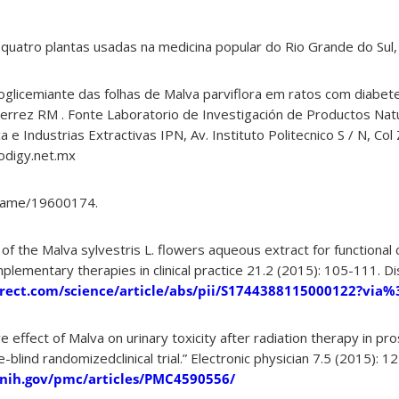
 quatro plantas usadas na medicina popular do Rio Grande do Sul, 
poglicemiante das folhas de Malva parviflora em ratos com diabet
errez RM . Fonte Laboratorio de Investigación de Productos Natu
a e Industrias Extractivas IPN, Av. Instituto Politecnico S / N, Co
digy.net.mx
/Name/19600174.
y of the Malva sylvestris L. flowers aqueous extract for functional 
mplementary therapies in clinical practice 21.2 (2015): 105-111. D
rect.com/science/article/abs/pii/S1744388115000122?via
ve effect of Malva on urinary toxicity after radiation therapy in pr
e-blind randomizedclinical trial.” Electronic physician 7.5 (2015): 1
.nih.gov/pmc/articles/PMC4590556/