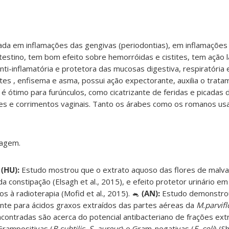
da em inflamações das gengivas (periodontias), em inflamações
intestino, tem bom efeito sobre hemorróidas e cistites, tem ação l
nti-inflamatória e protetora das mucosas digestiva, respiratória
ites , enfisema e asma, possui ação expectorante, auxilia o trat
, é ótimo para furúnculos, como cicatrizante de feridas e picadas 
s e corrimentos vaginais. Tanto os árabes como os romanos us
lagem.
(HU):
Estudo mostrou que o extrato aquoso das flores de malv
a constipação (Elsagh et al., 2015), e efeito protetor urinário e
 à radioterapia (Mofid et al., 2015). 🐁
(AN):
Estudo demonstrou
ante para ácidos graxos extraídos das partes aéreas da
M.parvifl
ncontradas são acerca do potencial antibacteriano de frações ext
Grampositivas (
B.subtilis, S. aureus
) e Gram-negativas (
E. coli
) (S