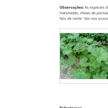
Observações:
As espécies d
manchadas, cheias de pústula
fato de sentir “dor nos osso
Referências: