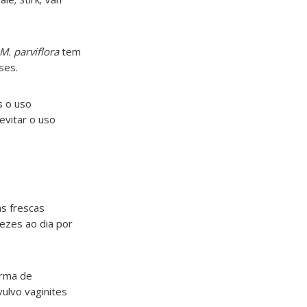
M. parviflora
tem
ses.
s o uso
vitar o uso
s frescas
vezes ao dia por
orma de
ulvo vaginites