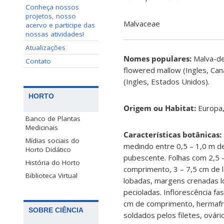
Conheça nossos
projetos, nosso
Malvaceae
acervo e participe das
nossas atividades!
Atualizações
Nomes populares:
Malva-de
Contato
flowered mallow (Ingles, Cana
(Ingles, Estados Unidos).
HORTO
Origem ou Habitat:
Europa, 
Banco de Plantas
Medicinais
Características botânicas:
Mídias sociais do
medindo entre 0,5 – 1,0 m de
Horto Didático
pubescente. Folhas com 2,5 
História do Horto
comprimento, 3 – 7,5 cm de la
Biblioteca Virtual
lobadas, margens crenadas 
pecioladas. Inflorescência fas
cm de comprimento, hermafro
SOBRE CIÊNCIA
soldados pelos filetes, ovár