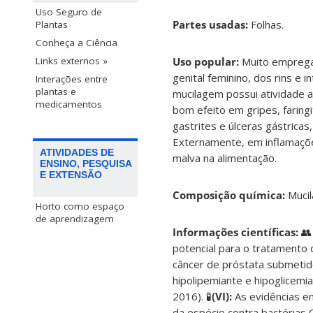
Uso Seguro de
Partes usadas:
Folhas.
Plantas
Conheça a Ciência
Uso popular:
Muito emprega
Links externos »
genital feminino, dos rins e 
Interações entre
plantas e
mucilagem possui atividade a
medicamentos
bom efeito em gripes, faring
gastrites e úlceras gástricas
Externamente, em inflamaçõe
ATIVIDADES DE
malva na alimentação.
ENSINO, PESQUISA
E EXTENSÃO
Composição química:
Muci
Horto como espaço
de aprendizagem
Informações científicas:
👥
potencial para o tratamento d
câncer de próstata submetidos
hipolipemiante e hipoglicemi
2016). 🧪
(VI):
As evidências e
da espécie contra bactérias 