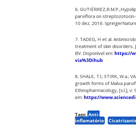
6. GUTIÉRREZ,R.M.P.,Hypolipi
parviflora on streptozotocin-i
10 dez. 2016. SpringerNature
7. TADEG, H et al. Antimicrobi
treatment of skin disorders. J
BV. Disponível em:
https://
via%3Dihub
8. SHALE, T.l.; STIRK, W.a.; V
growth forms of Malva parvif
Ethnopharmacology, [s.l.], v. 
em:
https://www.sciencedi
Tags:
Anti-
inflamatório
Cicatrizant