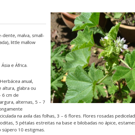
-dente, malva, small-
da), little mallow
Ásia e África.
Herbácea anual,
 altura, glabra ou
– 6 cm de
rgura, alternas, 5 – 7
longamente
ciculada na axila das folhas, 3 – 6 flores. Flores rosadas pedicela
ditas, 5 pétalas estreitas na base e bilobadas no ápice, estam
io súpero 10 estigmas.