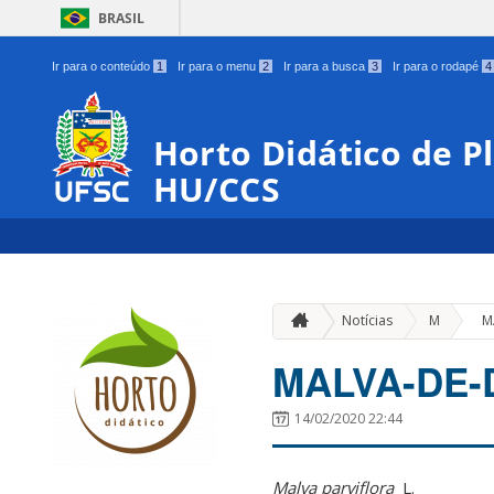
BRASIL
Ir para o conteúdo
1
Ir para o menu
2
Ir para a busca
3
Ir para o rodapé
4
Horto Didático de P
HU/CCS
»
Notícias
M
M
MALVA-DE-
14/02/2020 22:44
Malva parviflora
L.