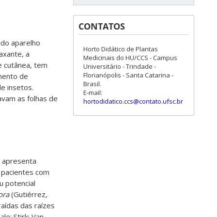
CONTATOS
 do aparelho
Horto Didático de Plantas
axante, a
Medicinais do HU/CCS - Campus
 e cutânea, tem
Universitário - Trindade -
Florianópolis - Santa Catarina -
amento de
Brasil.
de insetos.
E-mail:
avam as folhas de
hortodidatico.ccs@contato.ufsc.br
a apresenta
m pacientes com
 potencial
ora
(Gutiérrez,
raídas das raízes
hale; Stirk; Van