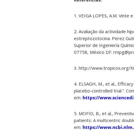
1. VEIGA LOPES, A.M. Vinte e
2. Avaliação da actividade hi
estreptozotocina. Perez Guti
Superior de Ingeniería Químic
07758, México DF. rmpg@pro
3. http://www.tropicos.org
4. ELSAGH, M., et al., Efficac
placebo-controlled trial.”. Co
em:
https://www.sciencedi
5. MOFID, B., et al., Preventi
patients: A multicentric doubl
em:
https://www.ncbi.nlm