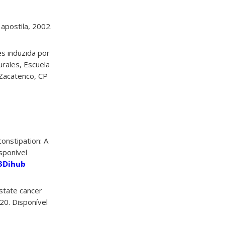
apostila, 2002.
es induzida por
rales, Escuela
l Zacatenco, CP
constipation: A
isponível
%3Dihub
ostate cancer
220. Disponível