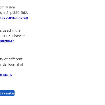
from Malva
, n. 5, p.550-562,
12272-016-0873-y
ts used in the
. 2005. Elsevier
5002084?
ty of different
nds. Journal of
%3Dihub
Laxante