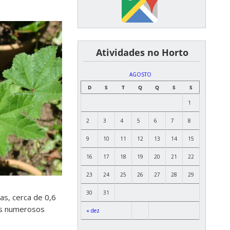
͏ ͏ ͏ ͏ ͏ ͏Atividades no Horto
AGOSTO
D
S
T
Q
Q
S
S
1
2
3
4
5
6
7
8
9
10
11
12
13
14
15
16
17
18
19
20
21
22
23
24
25
26
27
28
29
30
31
das, cerca de 0,6
es numerosos
« dez