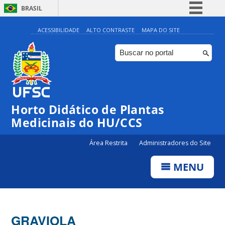
BRASIL
Simplifique!
ACESSIBILIDADE
ALTO CONTRASTE
MAPA DO SITE
Comunica BR
Participe
Acesso à informação
Legislação
Horto Didático de Plantas
Canais
Medicinais do HU/CCS
Área Restrita
Administradores do Site
MENU
GRAVIOLA