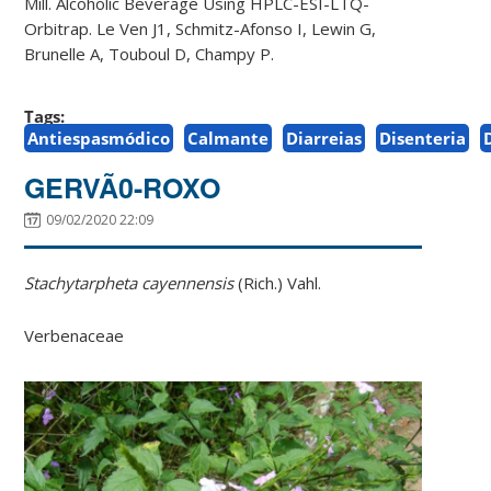
Mill. Alcoholic Beverage Using HPLC-ESI-LTQ-
Orbitrap. Le Ven J1, Schmitz-Afonso I, Lewin G,
Brunelle A, Touboul D, Champy P.
Tags:
Antiespasmódico
Calmante
Diarreias
Disenteria
GERVÃ0-ROXO
09/02/2020 22:09
Stachytarpheta cayennensis
(Rich.) Vahl.
Verbenaceae