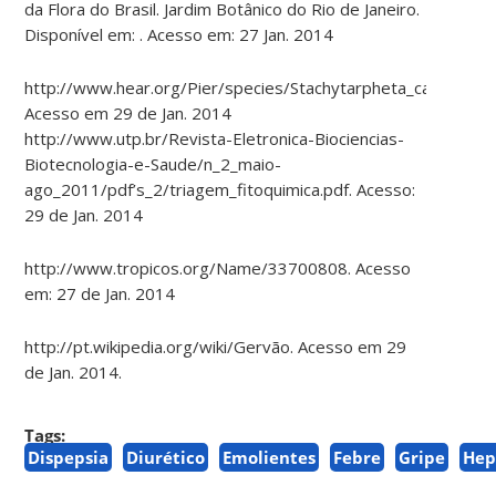
da Flora do Brasil. Jardim Botânico do Rio de Janeiro.
Disponível em: . Acesso em: 27 Jan. 2014
http://www.hear.org/Pier/species/Stachytarpheta_cayennensi
Acesso em 29 de Jan. 2014
http://www.utp.br/Revista-Eletronica-Biociencias-
Biotecnologia-e-Saude/n_2_maio-
ago_2011/pdf’s_2/triagem_fitoquimica.pdf. Acesso:
29 de Jan. 2014
http://www.tropicos.org/Name/33700808. Acesso
em: 27 de Jan. 2014
http://pt.wikipedia.org/wiki/Gervão. Acesso em 29
de Jan. 2014.
Tags:
Dispepsia
Diurético
Emolientes
Febre
Gripe
Hep