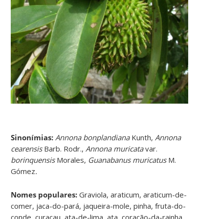
Sinonímias
:
Annona bonplandiana
Kunth,
Annona
cearensis
Barb. Rodr.,
Annona muricata
var.
borinquensis
Morales,
Guanabanus muricatus
M.
Gómez
.
Nomes populares:
Graviola, araticum, araticum-de-
comer, jaca-do-pará, jaqueira-mole, pinha, fruta-do-
conde, curaçau, ata-de-lima, ata, coração-da-rainha,