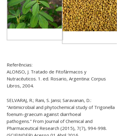
Referências:
ALONSO, J. Tratado de Fitofármacos y
Nutracéuticos. 1. ed. Rosario, Argentina: Corpus
Libros, 2004.
SELVARAJ, R.; Rani, S. Jansi; Saravanan, D.:
“Antimicrobial and phytochemical study of Trigonella
foenum-graecum against diarrhoeal
pathogens.” From Journal of Chemical and
Pharmaceutical Research (2015), 7(7), 994-998.
(SCIFINDER) Acesso 01 Abril 2016.