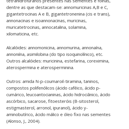
tetrahidrofuranos presentes nas sementes e folhas,
dentre as que destacam-se: annomuricinas A,B e C,
gigantetrocinas A e B, gigantetronenina (cis e trans),
annonacinas e isoannonacinas, muricinas,
muricatetrocinas, annocatalina, solamina,
xilomaticina, etc.
Alcalóides: annomonicina, annomurina, annonaína,
annoniína, asimilobina (do tipo isoquinolínico), etc.
Outros alcalóides: muricinina, estefarina, coreximina,
aterospermina e aterosperminina.
Outros: amida N-p-coumaroil-tiramina, taninos,
compostos polifenólicos (ácido caféico, ácido p-
cumárico, leucoantocianinas, ácido hidrociânico, ácido
ascórbico, sacarose, fitoesteróis (B-sitosterol,
estigmasterol, arronol, ipuranol), ácido y-
aminobutírico, ácido málico e óleo fixo nas sementes
(Alonso, J., 2004).