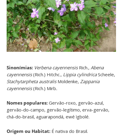
Sinonímias
:
Verbena cayennensis
Rich.,
Abena
cayennensis
(Rich.) Hitchc.,
Lippia cylindrica
Scheele,
Stachytarpheta australis
Moldenke,
Zappania
cayennensis
(Rich.) Mirb
.
Nomes populares:
Gervão-roxo, gervão-azul,
gervão-do-campo, gervão-legítimo, erva-gervão,
chá-do-brasil, aguarapondá, ewé ìgbolé.
Origem ou Habitat:
É nativa do Brasil.