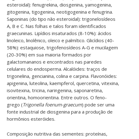
esteroidal): fenugrekina, diosgenina, yamogenina,
gitogenina, tigogenina, neotigogenina e fenugrina.
Saponinas (do tipo não esteroidal): trigonelosídeos
A, B e C. Nas folhas e talos foram identificados
graecuninas. Lipídios insaturados (8-10%): ácidos
linoleico, linolênico, oleico e palmítico. Glicídios (40-
58%): estaquiose, trigofenosídeos A-G e mucilagem
(20-30%) em sua maioria formados por
galactomananos e encontrados nas paredes
celulares do endosperma. Alcalóides: traços de
trigonelina, gencianina, colina e carpina. Flavonóides:
apigenina, luteolina, kaempferol, quercetina, vitexina,
isovitexina, tricina, naringenina, saponaretina,
orientina, homoorientina. Entre outros. O feno-
grego (
Trigonella foenum-graecum
) pode ser uma
fonte industrial de diosgenina para a produção de
hormônios esteróides.
Composição nutritiva das sementes: proteínas,