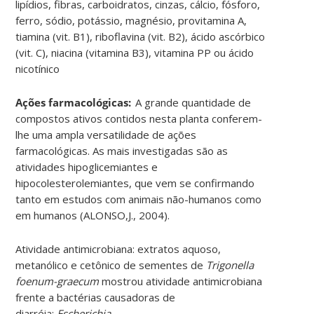
lipídios, fibras, carboidratos, cinzas, cálcio, fósforo,
ferro, sódio, potássio, magnésio, provitamina A,
tiamina (vit. B1), riboflavina (vit. B2), ácido ascórbico
(vit. C), niacina (vitamina B3), vitamina PP ou ácido
nicotínico
Ações farmacológicas:
A grande quantidade de
compostos ativos contidos nesta planta conferem-
lhe uma ampla versatilidade de ações
farmacológicas. As mais investigadas são as
atividades hipoglicemiantes e
hipocolesterolemiantes, que vem se confirmando
tanto em estudos com animais não-humanos como
em humanos (ALONSO,J., 2004).
Atividade antimicrobiana: extratos aquoso,
metanólico e cetônico de sementes de
Trigonella
foenum-graecum
mostrou atividade antimicrobiana
frente a bactérias causadoras de
diarréia:
Escherichia