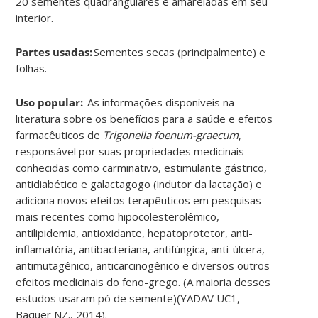
20 sementes quadrangulares e amareladas em seu
interior.
Partes usadas:
Sementes secas (principalmente) e
folhas.
Uso popular:
As informações disponíveis na
literatura sobre os benefícios para a saúde e efeitos
farmacêuticos de
Trigonella foenum-graecum
,
responsável por suas propriedades medicinais
conhecidas como carminativo, estimulante gástrico,
antidiabético e galactagogo (indutor da lactação) e
adiciona novos efeitos terapêuticos em pesquisas
mais recentes como hipocolesterolêmico,
antilipidemia, antioxidante, hepatoprotetor, anti-
inflamatória, antibacteriana, antifúngica, anti-úlcera,
antimutagênico, anticarcinogênico e diversos outros
efeitos medicinais do feno-grego. (A maioria desses
estudos usaram pó de semente)(YADAV UC1,
Baquer NZ., 2014).