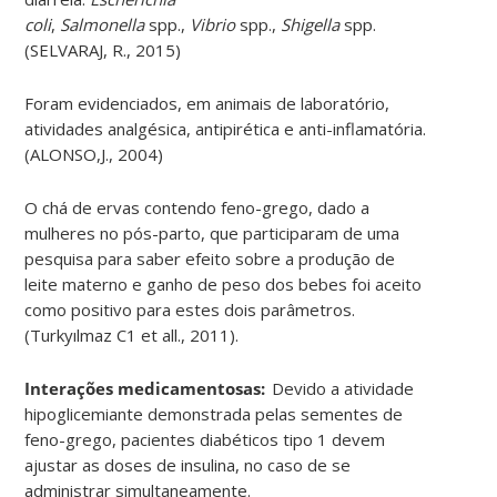
coli
,
Salmonella
spp.,
Vibrio
spp.,
Shigella
spp.
(SELVARAJ, R., 2015)
Foram evidenciados, em animais de laboratório,
atividades analgésica, antipirética e anti-inflamatória.
(ALONSO,J., 2004)
O chá de ervas contendo feno-grego, dado a
mulheres no pós-parto, que participaram de uma
pesquisa para saber efeito sobre a produção de
leite materno e ganho de peso dos bebes foi aceito
como positivo para estes dois parâmetros.
(Turkyılmaz C1 et all., 2011).
Interações medicamentosas:
Devido a atividade
hipoglicemiante demonstrada pelas sementes de
feno-grego, pacientes diabéticos tipo 1 devem
ajustar as doses de insulina, no caso de se
administrar simultaneamente.