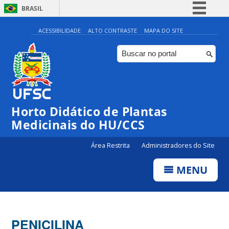
BRASIL
Simplifique!
ACESSIBILIDADE
ALTO CONTRASTE
MAPA DO SITE
Comunica BR
Participe
Acesso à informação
Legislação
Horto Didático de Plantas
Canais
Medicinais do HU/CCS
Área Restrita
Administradores do Site
MENU
PENICILINA