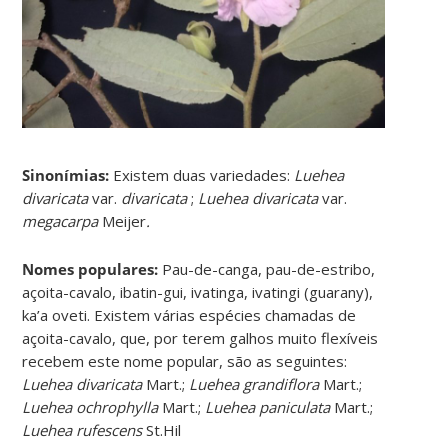
Sinonímias
:
Existem duas variedades:
Luehea
divaricata
var.
divaricata
;
Luehea divaricata
var.
megacarpa
Meijer
.
Nomes populares:
Pau-de-canga, pau-de-estribo,
açoita-cavalo, ibatin-gui, ivatinga, ivatingi (guarany),
ka’a oveti. Existem várias espécies chamadas de
açoita-cavalo, que, por terem galhos muito flexíveis
recebem este nome popular, são as seguintes:
Luehea divaricata
Mart.;
Luehea grandiflora
Mart.;
Luehea ochrophylla
Mart.;
Luehea paniculata
Mart.;
Luehea rufescens
St.Hil