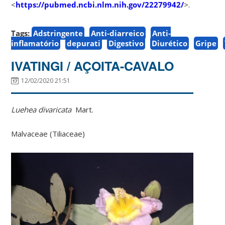
<
https://pubmed.ncbi.nlm.nih.gov/22279942/
>.
Tags:
Adstringente
Anti-diarreico
Anti-
inflamatório
depurati
Digestivo
Diurético
Gripe
IVATINGI / AÇOITA-CAVALO
12/02/2020 21:51
Luehea divaricata
Mart.
Malvaceae (Tiliaceae)