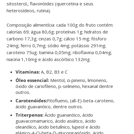
sitosterol,; flavonóides (quercetina e seus
heterosídeos, rutina).
Composição alimentícia: cada 100g do fruto contém:
calorías 69; água 80,6g; proteínas 1g; hidratos de
carbono 17,3g; cinzas 0,7g; cálcio 15 mg; fósforo
24mg; ferro 0,7mg; sódio 4mg; potássio 291mg;
caroteno 75ug; tiamina 0,05mg; riboflavina 0,04mg;
niacina 1,10mg e ácido ascórbico 132mg.
Vitaminas:
A, B2, B3 e C
Óleo essencial:
Mentol, α-pineno, limoneno,
óxido de cariofileno, p-selineno, hexanal dentre
outros.
Carotenóides:
Fitoflueno, (all-E)-beta-caroteno,
ácido guavanóico, dentre outros.
Triterpenos:
Ácido guananóico, ácido
guavacomamarico, ácido asiático, ácido
oleanólico, ácido betulínico, lupeol e ácido
elágico-4-O-beta-D-glucopiranósido, ácido