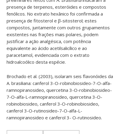
presença de terpenos, esteróides e compostos
fenólicos. No extrato hexânico foi confirmada a
presença de fitosterol e β-sitosterol; estes
compostos, juntamente com outros grupamentos
existentes nas frações mais polares, podem
justificar a ação analgésica, com potência
equivalente ao ácido acetilsalicílico e ao
paracetamol, evidenciada com o extrato
hidroalcoólico desta espécie.
Brochado et al. (2003), isolaram seis flavonóides da
A. brasiliana: canferol 3-O-robinobiosideo-7-O-alfa-
ramnopiranosideo, quercetina 3-O-robinobiosideo-
7-O-alfa-L-ramnopiranosideo, quercetina 3-O-
robinobiosideo, canferol 3-O-robinobiosideo,
canferol 3-O-rutinosideo-7-O-alfa-L-
ramnopiranosideo e canferol 3- O-rutinosideo.