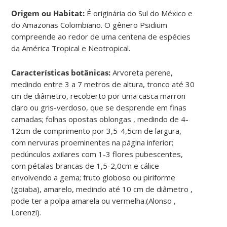
Origem ou Habitat:
É originária do Sul do México e
do Amazonas Colombiano. O gênero Psidium
compreende ao redor de uma centena de espécies
da América Tropical e Neotropical.
Características botânicas:
Arvoreta perene,
medindo entre 3 a 7 metros de altura, tronco até 30
cm de diâmetro, recoberto por uma casca marron
claro ou gris-verdoso, que se desprende em finas
camadas; folhas opostas oblongas , medindo de 4-
12cm de comprimento por 3,5-4,5cm de largura,
com nervuras proeminentes na página inferior;
pedúnculos axilares com 1-3 flores pubescentes,
com pétalas brancas de 1,5-2,0cm e cálice
envolvendo a gema; fruto globoso ou piriforme
(goiaba), amarelo, medindo até 10 cm de diâmetro ,
pode ter a polpa amarela ou vermelha.(Alonso ,
Lorenzi).