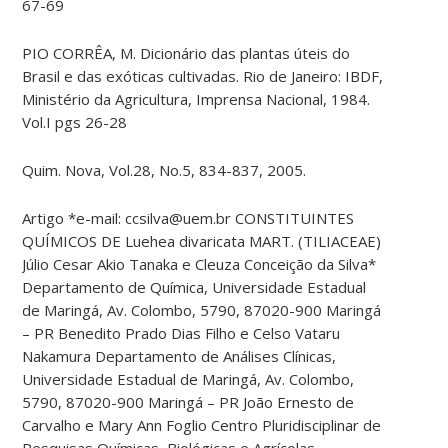
67-69
PIO CORRÊA, M. Dicionário das plantas úteis do
Brasil e das exóticas cultivadas. Rio de Janeiro: IBDF,
Ministério da Agricultura, Imprensa Nacional, 1984.
Vol.I pgs 26-28
Quim. Nova, Vol.28, No.5, 834-837, 2005.
Artigo *e-mail: ccsilva@uem.br CONSTITUINTES
QUÍMICOS DE Luehea divaricata MART. (TILIACEAE)
Júlio Cesar Akio Tanaka e Cleuza Conceição da Silva*
Departamento de Química, Universidade Estadual
de Maringá, Av. Colombo, 5790, 87020-900 Maringá
– PR Benedito Prado Dias Filho e Celso Vataru
Nakamura Departamento de Análises Clínicas,
Universidade Estadual de Maringá, Av. Colombo,
5790, 87020-900 Maringá – PR João Ernesto de
Carvalho e Mary Ann Foglio Centro Pluridisciplinar de
Pesquisas Químicas, Biológicas e Agrícolas,