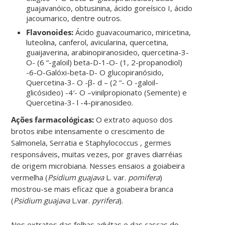
guajavanóico, obtusinina, ácido goreísico I, ácido
jacoumarico, dentre outros.
Flavonoides:
Ácido guavacoumarico, miricetina,
luteolina, canferol, avicularina, quercetina,
guaijaverina, arabinopiranosideo, quercetina-3-
O- (6 “-galoil) beta-D-1-O- (1, 2-propanodiol)
-6-O-Galóxi-beta-D- O glucopiranósido,
Quercetina-3- O -β- d – (2 “- O -galoil-
glicósideo) -4′- O –vinilpropionato (Semente) e
Quercetina-3- l -4-piranosideo.
Ações farmacológicas:
O extrato aquoso dos
brotos inibe intensamente o crescimento de
Salmonela, Serratia e Staphylococcus , germes
responsáveis, muitas vezes, por graves diarréias
de origem microbiana. Nesses ensaios a goiabeira
vermelha (
Psidium guajava
L. var.
pomifera
)
mostrou-se mais eficaz que a goiabeira branca
(
Psidium guajava
L.var.
pyrifera
).
Nos extratos das folhas adultas e das cascas do