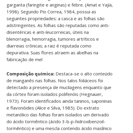
garganta (faringite e anginas) e febre. (Amat e Yajía,
1998). Segundo Pio Correa, 1984, possui as
seguintes propriedades: a casca e as folhas são
adstringentes. As folhas são reputadas como anti-
disentéricas e anti-leucorreicas, úteis na
blenorragia, hemorragia, tumores artríticos e
diarreias crônicas; a raiz é reputada como
depurativa. Suas flores atraem as abelhas na
fabricação de mel
Composição química:
Destaca-se o alto conteúdo
de manganês nas folhas. Nos talos foliáceos foi
detectado a presença de mucilagens enquanto que
da córtex foram isolados polifenóis (Hegnauer,
1973). Foram identificados ainda taninos, saponinas
e flavonóides (Alice e Silva, 1985). Do extrato
metanólico das folhas foram isolados um derivado
do ácido tormêntico (ácido 3-b-p-hidroxibenzoil-
tormêntico) e uma mescla contendo ácido maslínico