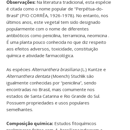
Observações:
Na literatura tradicional, esta espécie
é citada como o nome popular de “Perpétua-do-
Brasil” (PIO CORRÊA, 1926-1978). No entanto, nos
últimos anos, este vegetal tem sido designado
popularmente com o nome de diferentes
antibióticos como penicilina, terramicina, neomicina .
É uma planta pouco conhecida no que diz respeito
aos efeitos adversos, toxicidade, constituição
química e atividade farmacológica.
As espécies
Alternanthera brasiliana
(L.) Kuntze e
Alternanthera dentata
(Moench) Stuchlik são
igualmente conhecidas por “penicilina”, sendo
encontradas no Brasil, mais comumente nos
estados de Santa Catarina e Rio Grande do Sul.
Possuem propriedades e usos populares
semelhantes.
Composição química:
Estudos fitoquímicos
preliminares feitos com
A. brasiliana
indicaram a