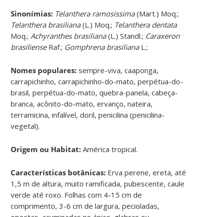
Sinonímias
:
Telanthera ramosissima
(Mart.) Moq.;
Telanthera brasiliana
(L.) Moq.;
Telanthera dentata
Moq.;
Achyranthes brasiliana
(L.) Standl.;
Caraxeron
brasiliense
Raf.;
Gomphrena brasiliana
L.;
Nomes populares:
sempre-viva, caaponga,
carrapichinho, carrapichinho-do-mato, perpétua-do-
brasil, perpétua-do-mato, quebra-panela, cabeça-
branca, acônito-do-mato, ervanço, nateira,
terramicina, infalível, doril, penicilina (penicilina-
vegetal).
Origem ou Habitat:
América tropical.
Características botânicas:
Erva perene, ereta, até
1,5 m de altura, muito ramificada, pubescente, caule
verde até roxo. Folhas com 4-15 cm de
comprimento, 3-6 cm de largura, pecioladas,
opostas, acuminadas no ápice, glabras ou