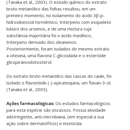
(Tanaka et al., 2003). O estudo químico do extrato
bruto metanólico das folhas resultou, em um
primeiro momento, no isolamento do ácido 3β-p-
hidroxibenzoil tormêntico, triterpeno com esqueleto
básico dos ursenos, e de uma mistura cuja
substância majoritária foi o ácido maslínico,
triterpeno derivado dos oleanenos.
Posteriormente, foram isolados do mesmo extrato
a vitexina, uma flavona C-glicosilada e o esteróide
glicopiranosilsitosterol.
Do extrato bruto metanólico das cascas do caule, foi
isolado o flavonóide (-)-epicatequina, um flavan-3-ol.
(Tanaka et al., 2005).
Ações farmacológicas:
Os estudos farmacológicos
para esta espécie são escassos. Possui atividade
adstringente, anti-microbiana, (em especial a sua
ação sobre dermatófitos) e inseticida.