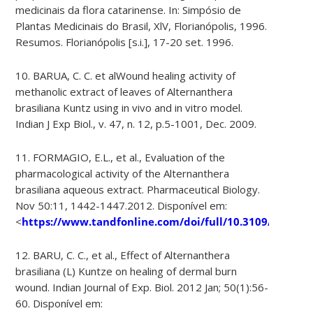
medicinais da flora catarinense. In: Simpósio de
Plantas Medicinais do Brasil, XlV, Florianópolis, 1996.
Resumos. Florianópolis [s.i.], 17-20 set. 1996.
10. BARUA, C. C. et alWound healing activity of
methanolic extract of leaves of Alternanthera
brasiliana Kuntz using in vivo and in vitro model.
Indian J Exp Biol., v. 47, n. 12, p.5-1001, Dec. 2009.
11. FORMAGIO, E.L., et al., Evaluation of the
pharmacological activity of the Alternanthera
brasiliana aqueous extract. Pharmaceutical Biology.
Nov 50:11, 1442-1447.2012. Disponível em:
<
https://www.tandfonline.com/doi/full/10.3109/138802
12. BARU, C. C., et al., Effect of Alternanthera
brasiliana (L) Kuntze on healing of dermal burn
wound. Indian Journal of Exp. Biol. 2012 Jan; 50(1):56-
60. Disponível em: