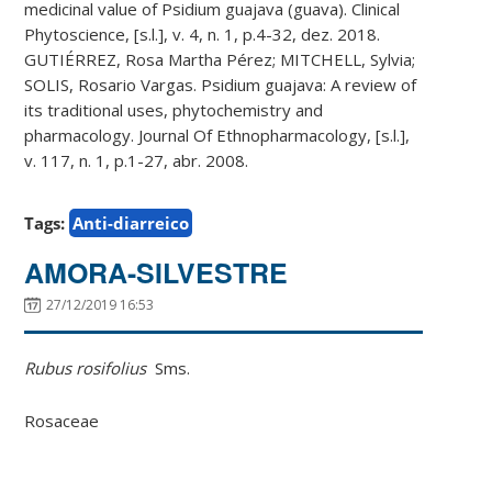
medicinal value of Psidium guajava (guava). Clinical
Phytoscience, [s.l.], v. 4, n. 1, p.4-32, dez. 2018.
GUTIÉRREZ, Rosa Martha Pérez; MITCHELL, Sylvia;
SOLIS, Rosario Vargas. Psidium guajava: A review of
its traditional uses, phytochemistry and
pharmacology. Journal Of Ethnopharmacology, [s.l.],
v. 117, n. 1, p.1-27, abr. 2008.
Tags:
Anti-diarreico
AMORA-SILVESTRE
27/12/2019 16:53
Rubus rosifolius
Sms.
Rosaceae