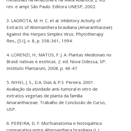
rev. e ampl. São Paulo: Editora UNESP, 2002.
3. LAGROTA, M. H. C. et al. Inhibitory Activity of
Extracts of Altemanthera brasiliana (Amaranthaceae)
Against the Herpes Simplex Virus. Phytotherapy
Res., [S.I], v. 8, p. 358-361, 1994.
4. LORENZI, H.; MATOS, F. J. A. Plantas Medicinais no
Brasil: nativas e exóticas. 2. ed. Nova Odessa, SP:
Instituto Plantarum, 2008. p. 46-47.
5. NIHEI, J. S., D.A. Dias & P.S. Pereira. 2001.
Avaliação da atividade anti-tumoral in vitro de
extratos vegetais de planta da família
Amaranthaceae. Trabalho de Conclusão de Curso,
USP.
6. PEREIRA, D. F. Morfoanatomia e histoquímica
comparativa entre Alternanthera brasiliana (L.)