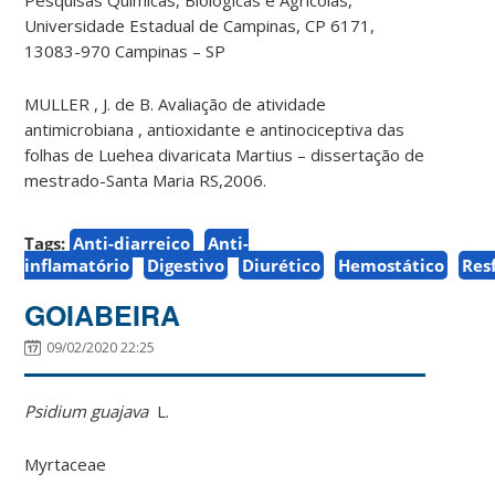
Universidade Estadual de Campinas, CP 6171,
13083-970 Campinas – SP
MULLER , J. de B. Avaliação de atividade
antimicrobiana , antioxidante e antinociceptiva das
folhas de Luehea divaricata Martius – dissertação de
mestrado-Santa Maria RS,2006.
Tags:
Anti-diarreico
Anti-
inflamatório
Digestivo
Diurético
Hemostático
Res
GOIABEIRA
09/02/2020 22:25
Psidium guajava
L.
Myrtaceae