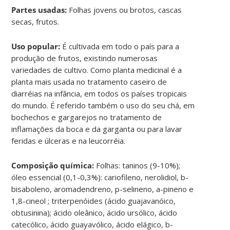
Partes usadas:
Folhas jovens ou brotos, cascas
secas, frutos.
Uso popular:
É cultivada em todo o país para a
produção de frutos, existindo numerosas
variedades de cultivo. Como planta medicinal é a
planta mais usada no tratamento caseiro de
diarréias na infância, em todos os países tropicais
do mundo. É referido também o uso do seu chá, em
bochechos e gargarejos no tratamento de
inflamações da boca e da garganta ou para lavar
feridas e úlceras e na leucorréia.
Composição química:
Folhas: taninos (9-10%);
óleo essencial (0,1-0,3%): cariofileno, nerolidiol, b-
bisaboleno, aromadendreno, p-selineno, a-pineno e
1,8-cineol ; triterpenóides (ácido guajavanóico,
obtusinina); ácido oleânico, ácido ursólico, ácido
catecólico, ácido guayavólico, ácido elágico, b-