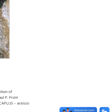
ition of
aul P. From
: CAPLUS – acesso