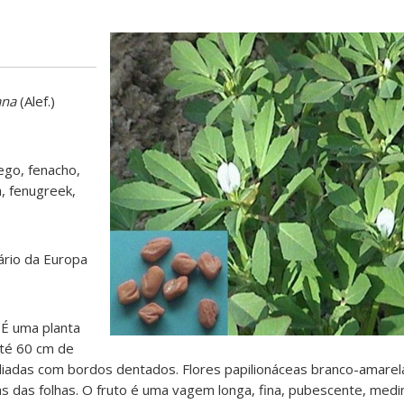
ana
(Alef.)
go, fenacho,
a, fenugreek,
nário da Europa
É uma planta
até 60 cm de
foliadas com bordos dentados. Flores papilionáceas branco-amarela
as das folhas. O fruto é uma vagem longa, fina, pubescente, medi