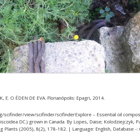
, E. O ÉDEN DE EVA. Florianópolis: Epagri, 2014.
rg/scifinder/view/scifinder/scifinderExplore – Essential oil compos
discoidea DC.) grown in Canada. By Lopes, Daise; Kolodziejczyk, P
ing Plants (2005), 8(2), 178-182. | Language: English, Database -