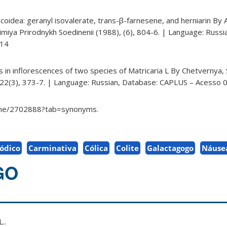
oidea: geranyl isovalerate, trans-​β-​farnesene, and herniarin By Ara
imiya Prirodnykh Soedinenii (1988), (6), 804-6. | Language: Russi
014
 in inflorescences of two species of Matricaria L By Chetvernya, 
 22(3), 373-7. | Language: Russian, Database: CAPLUS – Acesso 0
ame/2702888?tab=synonyms.
ódico
Carminativa
Cólica
Colite
Galactagogo
Náuse
GO
..