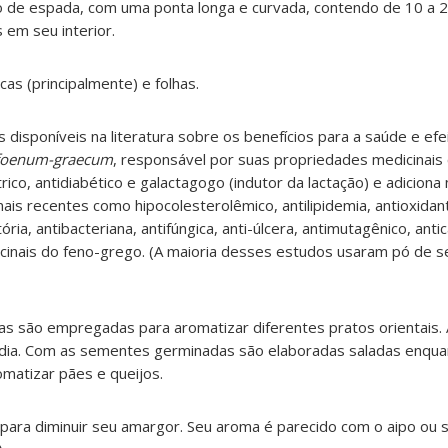
 de espada, com uma ponta longa e curvada, contendo de 10 a 
 em seu interior.
s (principalmente) e folhas.
 disponíveis na literatura sobre os benefícios para a saúde e efe
 foenum-graecum
, responsável por suas propriedades medicinai
rico, antidiabético e galactagogo (indutor da lactação) e adiciona
is recentes como hipocolesterolêmico, antilipidemia, antioxidan
ria, antibacteriana, antifúngica, anti-úlcera, antimutagênico, anti
icinais do feno-grego. (A maioria desses estudos usaram pó de
ecas são empregadas para aromatizar diferentes pratos orientais. 
ndia. Com as sementes germinadas são elaboradas saladas enqua
omatizar pães e queijos.
ara diminuir seu amargor. Seu aroma é parecido com o aipo ou s