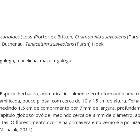
icarioides
(Less.)Porter ex Britton,
Chamomilla suaveolens
(Pursh
) Buchenau,
Tanacetum suaveolens
(Pursh) Hook
.
galega, macelinha, macela-galega.
Espécie herbácea, aromática, inicialmente ereta formando uma ro
ramificada, pouco pilosa, com cerca de 10 a 15 cm de altura. Folha
 medindo 1,5 cm de comprimento por 7 mm de largura, profundam
capítulo globoso-ovóide, medindo cerca de 8 mm de diâmetro, ap
itas. O florescimento ocorre na primavera e no verão e a poliniza
 Michalak, 2014).