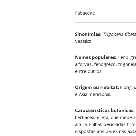
Fabaceae
Sinonímias
:
Trigonella tibet
Vassilcz
.
Nomes populares:
Feno-gre
alforvas, fenogreco, trigonel
entre outros.
Origem ou Habitat:
É origi
e Ásia meridional.
Características botânicas:
herbácea, ereta, que mede 
altura. Folhas pecioladas tri
dispostas aos pares nas axil