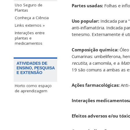
Uso Seguro de
Partes usadas:
Folhas e infl
Plantas
Conheça a Ciência
Uso popular:
Indicada para 
Links externos »
anti-inflamatória. Indicada p
Interações entre
tenesmo. Externamente é util
plantas e
medicamentos
Composição química:
Óleo 
Cumarinas: umbeliferona, hern
recutita
, a camomila, e a
Matr
ATIVIDADES DE
ENSINO, PESQUISA
19 são comuns a ambas as esp
E EXTENSÃO
Ações farmacológicas:
Anti
Horto como espaço
de aprendizagem
Interações medicamentosa
Efeitos adversos e/ou tóxic