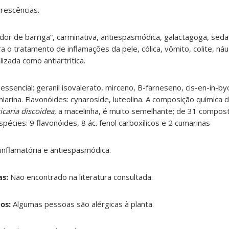
orescências.
“dor de barriga”, carminativa, antiespasmódica, galactagoga, seda
ara o tratamento de inflamações da pele, cólica, vômito, colite, ná
izada como antiartrítica.
essencial: geranil isovalerato, mirceno, B-farneseno, cis-en-in-byc
iarina. Flavonóides: cynaroside, luteolina. A composição química 
icaria discoidea
, a macelinha, é muito semelhante; de 31 compos
écies: 9 flavonóides, 8 ác. fenol carboxílicos e 2 cumarinas
-inflamatória e antiespasmódica.
s:
Não encontrado na literatura consultada.
os:
Algumas pessoas são alérgicas à planta.