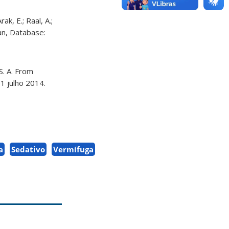
k, E.; Raal, A.;
an, Database:
S. A. From
1 julho 2014.
a
Sedativo
Vermífuga