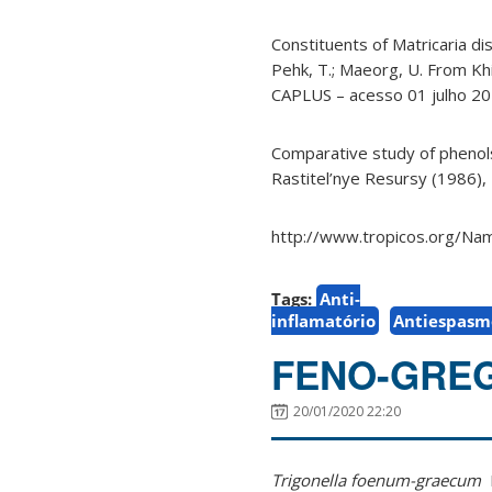
Constituents of Matricaria disc
Pehk, T.; Maeorg, U. From Kh
CAPLUS – acesso 01 julho 2
Comparative study of phenols
Rastitel’nye Resursy (1986),
http://www.tropicos.org/N
Tags:
Anti-
inflamatório
Antiespasm
FENO-GRE
20/01/2020 22:20
Trigonella foenum-graecum
L