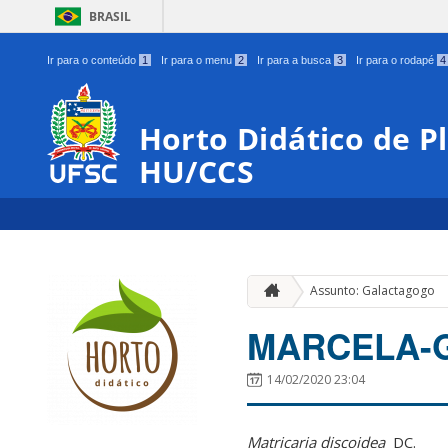
BRASIL
Ir para o conteúdo
1
Ir para o menu
2
Ir para a busca
3
Ir para o rodapé
4
Horto Didático de P
HU/CCS
Assunto: Galactagogo
MARCELA-
14/02/2020 23:04
Matricaria discoidea
DC.