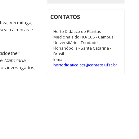
CONTATOS
tiva, vermifuga,
usea, câimbras e
Horto Didático de Plantas
Medicinais do HU/CCS - Campus
Universitário - Trindade -
Florianópolis - Santa Catarina -
icloether.
Brasil.
E-mail:
de
Matricaria
hortodidatico.ccs@contato.ufsc.br
tos investigados,