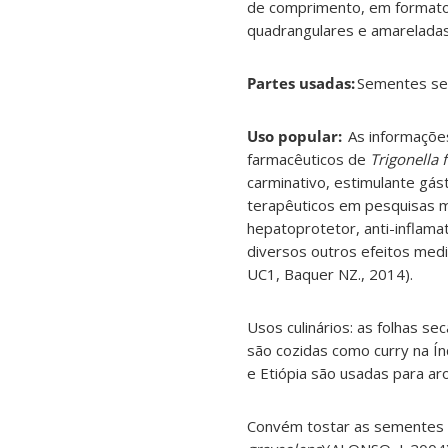
de comprimento, em formato
quadrangulares e amareladas
Partes usadas:
Sementes seca
Uso popular:
As informações
farmacêuticos de
Trigonella
carminativo, estimulante gást
terapêuticos em pesquisas ma
hepatoprotetor, anti-inflamató
diversos outros efeitos med
UC1, Baquer NZ., 2014).
Usos culinários: as folhas s
são cozidas como curry na Í
e Etiópia são usadas para ar
Convém tostar as sementes p