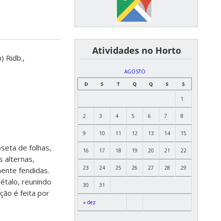
͏ ͏ ͏ ͏ ͏ ͏Atividades no Horto
) Ridb.,
AGOSTO
D
S
T
Q
Q
S
S
1
2
3
4
5
6
7
8
9
10
11
12
13
14
15
seta de folhas,
16
17
18
19
20
21
22
s alternas,
23
24
25
26
27
28
29
ente fendidas.
étalo, reunindo
30
31
ção é feita por
« dez