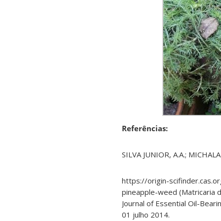
Referências:
SILVA JUNIOR, A.A.; MICHALAK
https://origin-scifinder.cas.o
pineapple-​weed (Matricaria 
Journal of Essential Oil-Bear
01 julho 2014.