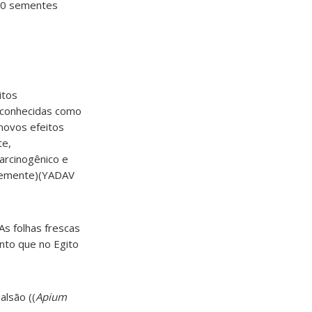
20 sementes
itos
s conhecidas como
 novos efeitos
te,
carcinogênico e
 semente)(YADAV
As folhas frescas
nto que no Egito
alsão ((
Apium