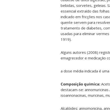
bebidas, sorvetes, geleias. S
essencial extraído das folha
indicado em fricções nos ca
quente servem para resolver 
tratamento de diabetes, como
usadas para eliminar vermes (
1919).
Alguns autores (2008) regis
emagrecedor e medicação con
a dose média indicada é uma 
Composição química:
Acet
destacam-se: annomuricinas A,
isoannonacinas, muricinas, mur
Alcalóides: annomonicina, anno