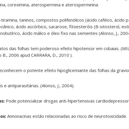
arina, coreximina, aterospermina e aterosperminina.
iramina, taninos, compostos polifenólicos (ácido caféico, ácido p
ociânico, ácido ascórbico, sacarose, fitoesteróis (B-sitosterol, es
inobutírico, ácido málico e óleo fixo nas sementes (Alonso, J., 2004
atos das folhas tem poderoso efeito hipotensor em cobaias. (MIL
o B., 2006 apud CARRARA, D., 2010 ).
conhecem o potente efeito hipoglicemiante das folhas da graviol
 e antiparasitárias. (Alonso, J., 2004).
s:
Pode potencializar drogas anti-hipertensivas cardiodepressor
os:
Annonacinas estão relacionadas ao risco de neurotoxicidade.