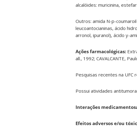
alcalóides: muricinina, estef
Outros: amida N-p-coumaroil-t
leucoantocianinas, ácido hidr
arronol, ipuranol), ácido y-am
Ações farmacológicas:
Extr
all., 1992; CAVALCANTE, Paul
Pesquisas recentes na UFC re
Possui atividades antitumorais
Interações medicamentosa
Efeitos adversos e/ou tóxic