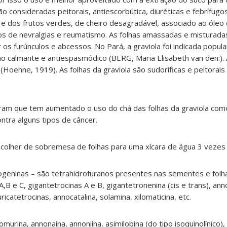
ão consideradas peitorais, antiescorbútica, diuréticas e febrífugo
s e dos frutos verdes, de cheiro desagradável, associado ao óle
sos de nevralgias e reumatismo. As folhas amassadas e misturada
os furúnculos e abcessos. No Pará, a graviola foi indicada popu
 calmante e antiespasmódico (BERG, Maria Elisabeth van den:). 
Hoehne, 1919). As folhas da graviola são sudoríficas e peitorais
tram que tem aumentado o uso do chá das folhas da graviola co
tra alguns tipos de câncer.
colher de sobremesa de folhas para uma xícara de água 3 vezes 
ogeninas – são tetrahidrofuranos presentes nas sementes e folh
B e C, gigantetrocinas A e B, gigantetronenina (cis e trans), ann
icatetrocinas, annocatalina, solamina, xilomaticina, etc.
murina, annonaína, annoniína, asimilobina (do tipo isoquinolínico),