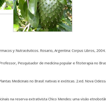
rmacos y Nutracéuticos. Rosario, Argentina: Corpus Libros, 2004.
rofessor, Pesquisador de medicina popular e fitoterapia no Brasi
Plantas Medicinais no Brasil: nativas e exóticas. 2.ed. Nova Odessa
cinais na reserva extrativista Chico Mendes: uma visão etnobotân