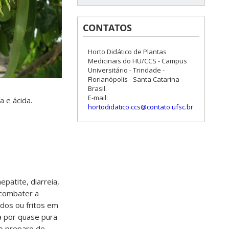
CONTATOS
Horto Didático de Plantas
Medicinais do HU/CCS - Campus
Universitário - Trindade -
Florianópolis - Santa Catarina -
Brasil.
E-mail:
 e ácida.
hortodidatico.ccs@contato.ufsc.br
epatite, diarreia,
 combater a
ados ou fritos em
a por quase pura
 o preparo de