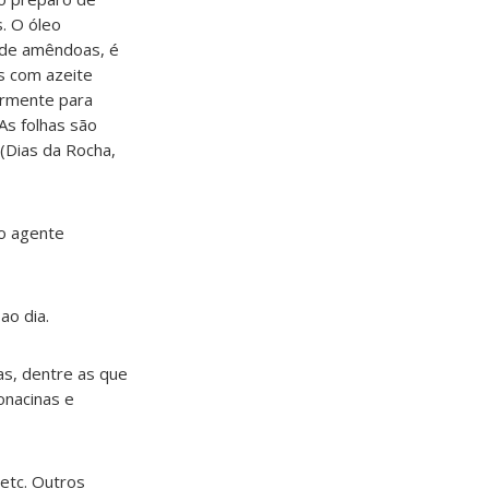
s. O óleo
o de amêndoas, é
s com azeite
larmente para
As folhas são
 (Dias da Rocha,
mo agente
ao dia.
as, dentre as que
onacinas e
 etc. Outros