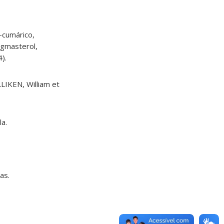
-cumárico,
tigmasterol,
).
LIKEN, William et
a.
as.