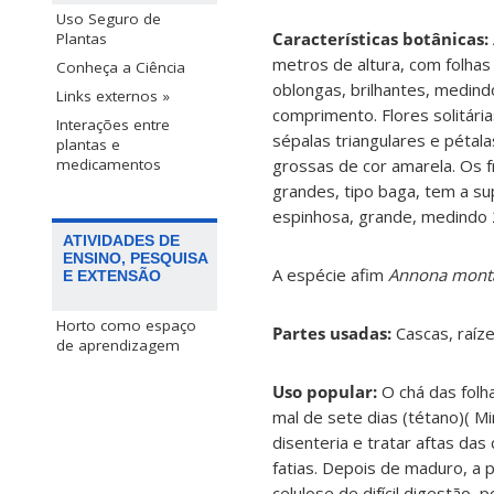
Uso Seguro de
Características botânicas:
Plantas
metros de altura, com folha
Conheça a Ciência
oblongas, brilhantes, medin
Links externos »
comprimento. Flores solitária
Interações entre
sépalas triangulares e pétal
plantas e
grossas de cor amarela. Os f
medicamentos
grandes, tipo baga, tem a sup
espinhosa, grande, medindo 
ATIVIDADES DE
ENSINO, PESQUISA
A espécie afim
Annona mont
E EXTENSÃO
Horto como espaço
Partes usadas:
Cascas, raíze
de aprendizagem
Uso popular:
O chá das folha
mal de sete dias (tétano)( M
disenteria e tratar aftas da
fatias. Depois de maduro, a 
celulose de difícil digestão