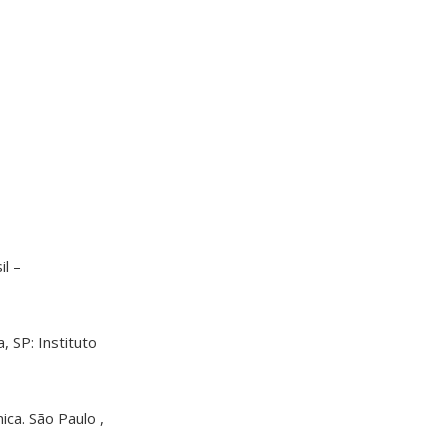
l –
, SP: Instituto
ica. São Paulo ,