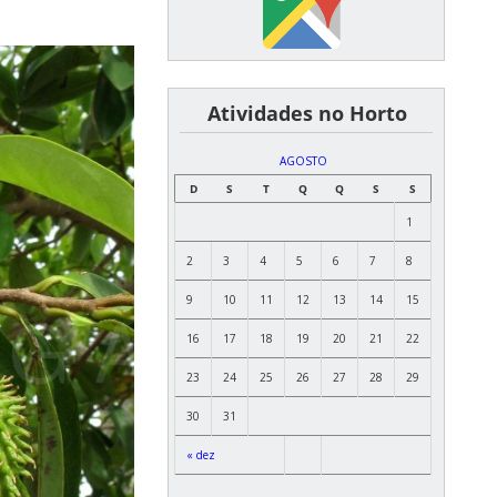
͏ ͏ ͏ ͏ ͏ ͏Atividades no Horto
AGOSTO
D
S
T
Q
Q
S
S
1
2
3
4
5
6
7
8
9
10
11
12
13
14
15
16
17
18
19
20
21
22
23
24
25
26
27
28
29
30
31
« dez