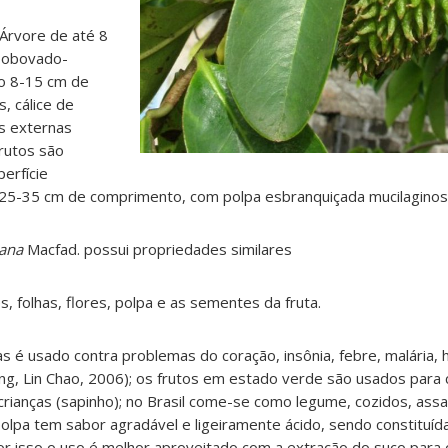
Árvore de até 8
s obovado-
do 8-15 cm de
s, cálice de
as externas
rutos são
erfície
25-35 cm de comprimento, com polpa esbranquiçada mucilaginosa
ana
Macfad. possui propriedades similares
s, folhas, flores, polpa e as sementes da fruta.
s é usado contra problemas do coração, insônia, febre, malária, h
ing, Lin Chao, 2006); os frutos em estado verde são usados para
s crianças (sapinho); no Brasil come-se como legume, cozidos, ass
polpa tem sabor agradável e ligeiramente ácido, sendo constituíd
, por isso o uso é melhor aproveitado com a extração do suco para