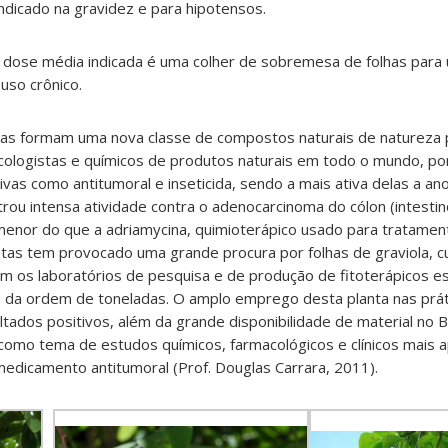
ndicado na gravidez e para hipotensos.
 dose média indicada é uma colher de sobremesa de folhas para 
 uso crônico.
as formam uma nova classe de compostos naturais de natureza p
cologistas e químicos de produtos naturais em todo o mundo, p
vas como antitumoral e inseticida, sendo a mais ativa delas a an
rou intensa atividade contra o adenocarcinoma do cólon (intesti
enor do que a adriamycina, quimioterápico usado para tratamen
as tem provocado uma grande procura por folhas de graviola, c
om os laboratórios de pesquisa e de produção de fitoterápicos e
s da ordem de toneladas. O amplo emprego desta planta nas prát
ltados positivos, além da grande disponibilidade de material no B
 como tema de estudos químicos, farmacológicos e clínicos mais 
edicamento antitumoral (Prof. Douglas Carrara, 2011).