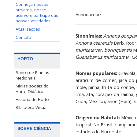
Conheça nossos
projetos, nosso
Annonaceae
acervo e participe das
nossas atividades!
Atualizações
Sinonímias
:
Annona bonpla
Contato
Annona cearensis
Barb. Rodr
muricata
var.
borinquensis
Mo
Guanabanus muricatus
M. G
HORTO
Banco de Plantas
Nomes populares:
Graviola,
Medicinais
araticum-de-comer, jaca-do-p
Mídias sociais do
mole, pinha, fruta-do-conde, 
Horto Didático
lima, ata, coração-da-rainha,
História do Horto
Cuba, México), anon (Haiti), s
Biblioteca Virtual
Origem ou Habitat:
México
tropical. No Brasil é amplame
SOBRE CIÊNCIA
estados do Nordeste.