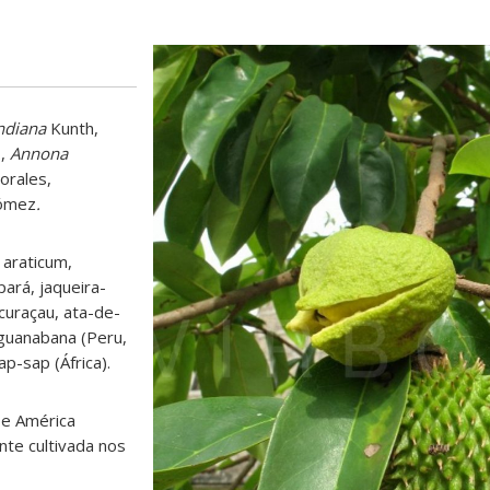
ndiana
Kunth,
.,
Annona
rales,
ómez
.
 araticum,
ará, jaqueira-
curaçau, ata-de-
 guanabana (Peru,
ap-sap (África).
 e América
nte cultivada nos