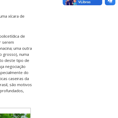
uma xícara de
olicetídica de
or serem
onacina; uma outra
no grosso), numa
to deste tipo de
uja negociação
specialmente do
icas caseiras da
rasil, são motivos
aprofundados,