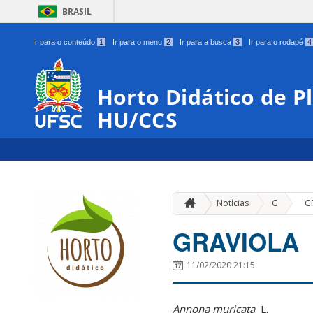
BRASIL
Ir para o conteúdo
1
Ir para o menu
2
Ir para a busca
3
Ir para o rodapé
4
Horto Didático de P
HU/CCS
»
Notícias
G
G
GRAVIOLA
11/02/2020 21:15
Annona muricata
L.