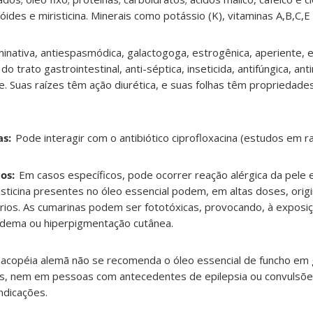
ides e miristicina. Minerais como potássio (K), vitaminas A,B,C,E ,
inativa, antiespasmódica, galactogoga, estrogênica, aperiente, e
 trato gastrointestinal, anti-séptica, inseticida, antifúngica, ant
e. Suas raízes têm ação diurética, e suas folhas têm propriedades
s:
Pode interagir com o antibiótico ciprofloxacina (estudos em ra
os:
Em casos específicos, pode ocorrer reação alérgica da pele 
risticina presentes no óleo essencial podem, em altas doses, origi
órios. As cumarinas podem ser fototóxicas, provocando, à exposiç
edema ou hiperpigmentação cutânea.
acopéia alemã não se recomenda o óleo essencial de funcho em 
as, nem em pessoas com antecedentes de epilepsia ou convulsõe
ndicações.