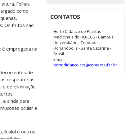
altura. Folhas
alargado como
CONTATOS
equenas,
. Os frutos são
Horto Didático de Plantas
Medicinais do HU/CCS - Campus
Universitário - Trindade -
Florianópolis - Santa Catarina -
te é empregada na
Brasil.
E-mail:
hortodidatico.ccs@contato.ufsc.br
 decorrentes de
ias respiratórias
va e de eliminação
certos
, e ainda para
 mucosas ocular e
 linalol e outros
lorogênico;