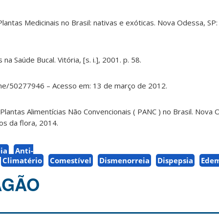
Plantas Medicinais no Brasil: nativas e exóticas. Nova Odessa, SP: 
 na Saúde Bucal. Vitória, [s. i.], 2001. p. 58.
me/50277946 – Acesso em: 13 de março de 2012.
Plantas Alimentícias Não Convencionais ( PANC ) no Brasil. Nova 
os da flora, 2014.
ia
Anti-
Climatério
Comestível
Dismenorreia
Dispepsia
Ede
AGÃO