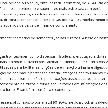
Erva perene ou bianual, entouceirada, aromática, de 40-60 cm de 
 30 cm de comprimento e superiores mais estreitas, com pecíolo 
compostas pinadas, com folíolos reduzidos a filamentos. Flores p
la, dispostas em umbelas compostas por 10-20 umbelas menores
is aquênios de cerca de 4 mm de comprimento.
armente chamados de sementes), folhas e raízes. A base da has
astrointestinais, como dispepsia, flatulência, eructação e dores
nais. Também utilizada para auxiliar a eliminação de catarro das v
ilizadas para facilitar as funções de eliminação urinária e digesti
ção de edemas, hipertensão arterial, afecções genitourinárias e 
enorréia, dismenorréia e perturbações associadas ao climatério
ternamente os frutos e folhas são utilizados em inflamações das
r o hálito. É também aromática e comestível.
essencial composto por anetol 90-95%, metilchavicol, anisaldeído,
os; óleo fixo; proteínas; carboidratos; ácidos málico, caféico e c