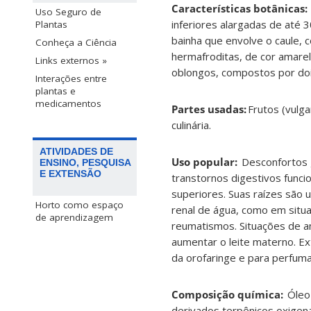
Características botânicas:
Uso Seguro de
inferiores alargadas de até
Plantas
bainha que envolve o caule, 
Conheça a Ciência
hermafroditas, de cor amare
Links externos »
oblongos, compostos por do
Interações entre
plantas e
medicamentos
Partes usadas:
Frutos (vulg
culinária.
ATIVIDADES DE
Uso popular:
Desconfortos g
ENSINO, PESQUISA
E EXTENSÃO
transtornos digestivos funcio
superiores. Suas raízes são ut
Horto como espaço
renal de água, como em situa
de aprendizagem
reumatismos. Situações de am
aumentar o leite materno. Ex
da orofaringe e para perfuma
Composição química:
Óleo 
derivados terpênicos oxigenad