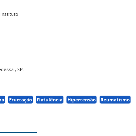
Instituto
Odessa , SP.
ma
Eructação
Flatulência
Hipertensão
Reumatismo