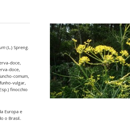
lum
(L.) Spreng.
erva-doce,
erva-doce,
 funcho-comum,
 funho-vulgar,
 (Esp.) finocchio
da Europa e
 o Brasil..