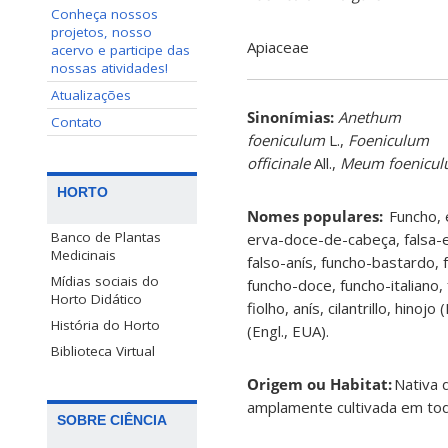
Conheça nossos
projetos, nosso
Apiaceae
acervo e participe das
nossas atividades!
Atualizações
Sinonímias
:
Anethum
Contato
foeniculum
L.,
Foeniculum
officinale
All.,
Meum foenicu
HORTO
Nomes populares:
Funcho, 
Banco de Plantas
erva-doce-de-cabeça, falsa-
Medicinais
falso-anís, funcho-bastardo,
Mídias sociais do
funcho-doce, funcho-italiano,
Horto Didático
fiolho, anís, cilantrillo, hinojo
História do Horto
(Engl., EUA).
Biblioteca Virtual
Origem ou Habitat:
Nativa 
amplamente cultivada em todo
SOBRE CIÊNCIA