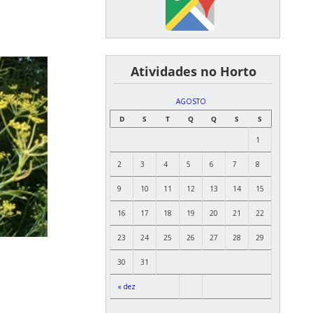
͏ ͏ ͏ ͏ ͏ ͏Atividades no Horto
AGOSTO
D
S
T
Q
Q
S
S
1
2
3
4
5
6
7
8
9
10
11
12
13
14
15
16
17
18
19
20
21
22
23
24
25
26
27
28
29
30
31
« dez