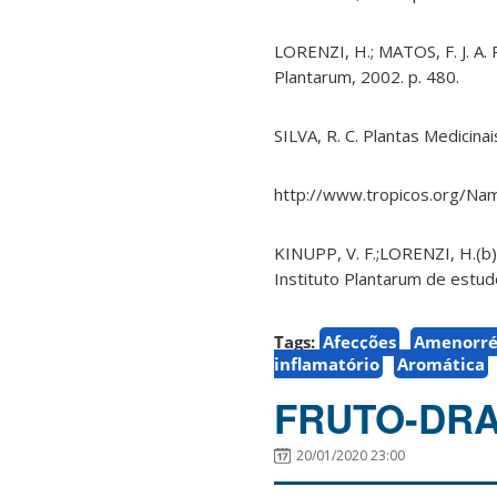
LORENZI, H.; MATOS, F. J. A. 
Plantarum, 2002. p. 480.
SILVA, R. C. Plantas Medicinais
http://www.tropicos.org/Na
KINUPP, V. F.;LORENZI, H.(b)
Instituto Plantarum de estud
Tags:
Afecções
Amenorré
inflamatório
Aromática
FRUTO-DR
20/01/2020 23:00