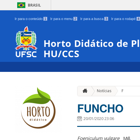
BRASIL
Ir para o conteúdo
1
Ir para o menu
2
Ir para a busca
3
Ir para o rodapé
4
Horto Didático de P
HU/CCS
Notícias
F
FUNCHO
20/01/2020 23:06
Foeniculum vulgare
Mill.