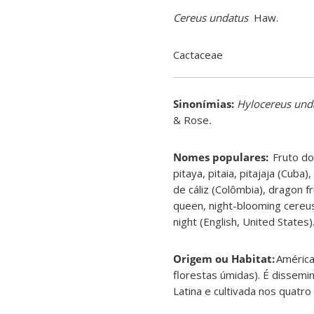
Cereus undatus
Haw.
Cactaceae
Sinonímias
:
Hylocereus
und
& Rose
.
Nomes
populares
:
Fruto do
pitaya, pitaia, pitajaja (Cuba), 
de cáliz (Colômbia), dragon fr
queen, night-blooming cereu
night (English, United States)
Origem ou Habitat:
América
florestas úmidas). É dissemi
Latina e cultivada nos quatro