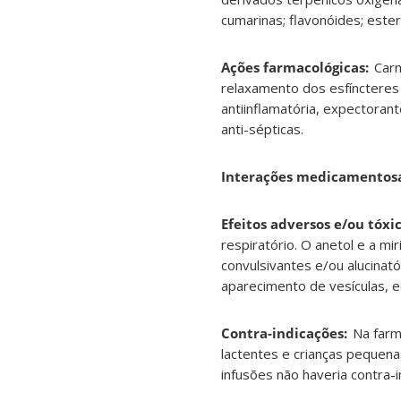
cumarinas; flavonóides; esteró
Ações farmacológicas:
Carm
relaxamento dos esfíncteres do
antiinflamatória, expectorant
anti-sépticas.
Interações medicamentosa
Efeitos adversos e/ou tóxic
respiratório. O anetol e a mi
convulsivantes e/ou alucinat
aparecimento de vesículas, 
Contra-indicações:
Na farm
lactentes e crianças pequen
infusões não haveria contra-i