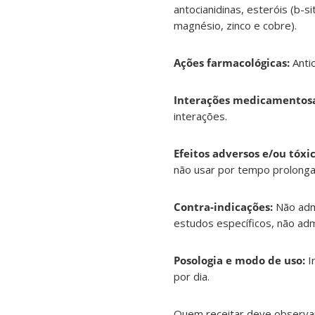
antocianidinas, esteróis (b-si
magnésio, zinco e cobre).
Ações farmacológicas:
Anti
Interações medicamentosa
interações.
Efeitos adversos e/ou tóxic
não usar por tempo prolonga
Contra-indicações:
Não adm
estudos específicos, não adm
Posologia e modo de uso:
I
por dia.
Quem receitar deve observar