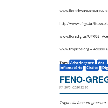
www.floradesantacatarina/bi
http://www.ufrgs.br/fitoeco
www.floradigital/UFRGS- Ace
www.tropicos.org – Acesso 6
Tags:
Adstringente
Anti-
inflamatório
Cistite
Dig
FENO-GRE
20/01/2020 22:20
Trigonella foenum-graecum
L