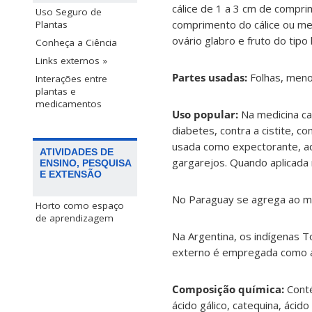
cálice de 1 a 3 cm de comprim
Uso Seguro de
comprimento do cálice ou me
Plantas
ovário glabro e fruto do tipo 
Conheça a Ciência
Links externos »
Partes usadas:
Folhas, meno
Interações entre
plantas e
medicamentos
Uso popular:
Na medicina ca
diabetes, contra a cistite, c
usada como expectorante, ads
ATIVIDADES DE
gargarejos. Quando aplicada
ENSINO, PESQUISA
E EXTENSÃO
No Paraguay se agrega ao ma
Horto como espaço
de aprendizagem
Na Argentina, os indígenas T
externo é empregada como an
Composição química:
Conté
ácido gálico, catequina, ácido