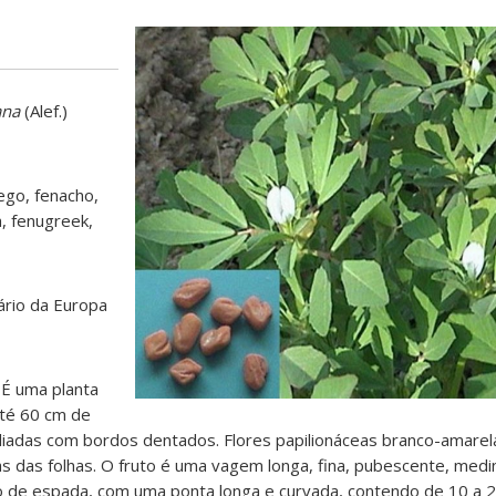
ana
(Alef.)
go, fenacho,
a, fenugreek,
nário da Europa
É uma planta
até 60 cm de
foliadas com bordos dentados. Flores papilionáceas branco-amarela
as das folhas. O fruto é uma vagem longa, fina, pubescente, medi
 de espada, com uma ponta longa e curvada, contendo de 10 a 