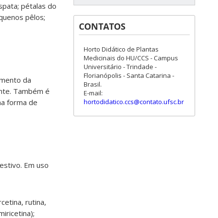
espata; pétalas do
quenos pêlos;
CONTATOS
Horto Didático de Plantas
Medicinais do HU/CCS - Campus
Universitário - Trindade -
Florianópolis - Santa Catarina -
amento da
Brasil.
iante. Também é
E-mail:
hortodidatico.ccs@contato.ufsc.br
 na forma de
gestivo. Em uso
etina, rutina,
iricetina);