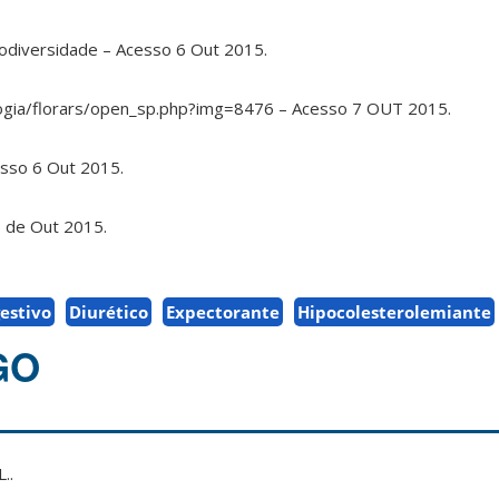
odiversidade – Acesso 6 Out 2015.
logia/florars/open_sp.php?img=8476 – Acesso 7 OUT 2015.
sso 6 Out 2015.
 de Out 2015.
estivo
Diurético
Expectorante
Hipocolesterolemiante
GO
..