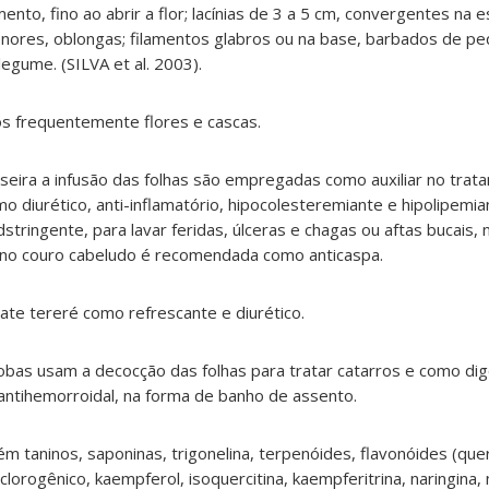
ento, fino ao abrir a flor; lacínias de 3 a 5 cm, convergentes na 
nores, oblongas; filamentos glabros ou na base, barbados de pe
legume. (SILVA et al. 2003).
s frequentemente flores e cascas.
seira a infusão das folhas são empregadas como auxiliar no trat
omo diurético, anti-inflamatório, hipocolesteremiante e hipolipem
tringente, para lavar feridas, úlceras e chagas ou aftas bucais,
 no couro cabeludo é recomendada como anticaspa.
te tereré como refrescante e diurético.
obas usam a decocção das folhas para tratar catarros e como di
tihemorroidal, na forma de banho de assento.
m taninos, saponinas, trigonelina, terpenóides, flavonóides (querc
 clorogênico, kaempferol, isoquercitina, kaempferitrina, naringina, m