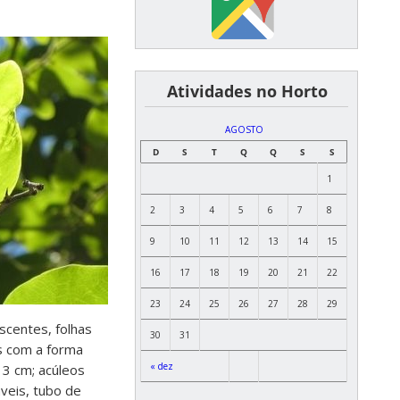
͏ ͏ ͏ ͏ ͏ ͏Atividades no Horto
AGOSTO
D
S
T
Q
Q
S
S
1
2
3
4
5
6
7
8
9
10
11
12
13
14
15
16
17
18
19
20
21
22
23
24
25
26
27
28
29
scentes, folhas
30
31
s com a forma
« dez
 3 cm; acúleos
veis, tubo de