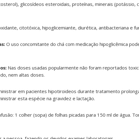
tosterol), glicosídeos esteroidais, proteínas, minerais (potássio, cá
oxidante, citotóxica, hipoglicemiante, diurética, antibacteriana e fu
s:
O uso concomitante do chá com medicação hipoglicêmica pode
os:
Nas doses usadas popularmente não foram reportados toxic
do, nem altas doses.
inistrar em pacientes hipotiroideos durante tratamento prolonga
inistrar esta espécie na gravidez e lactação.
nfusão: 1 colher (sopa) de folhas picadas para 150 ml de água. T
 a pessoa, fazendo os devidos exames laboratoriais.