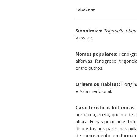
Fabaceae
Sinonímias
:
Trigonella tibet
Vassilcz
.
Nomes populares:
Feno-gre
alforvas, fenogreco, trigonel
entre outros.
Origem ou Habitat:
É origi
e Ásia meridional.
Características botânicas:
herbácea, ereta, que mede 
altura. Folhas pecioladas tri
dispostas aos pares nas axil
de comprimento, em formato