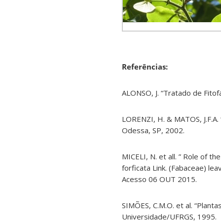
Referências:
ALONSO, J. “Tratado de Fitof
LORENZI, H. & MATOS, J.F.A. “
Odessa, SP, 2002.
MICELI, N. et all. ” Role of th
forficata Link. (Fabaceae) le
Acesso 06 OUT 2015.
SIMÕES, C.M.O. et al. “Planta
Universidade/UFRGS, 1995.