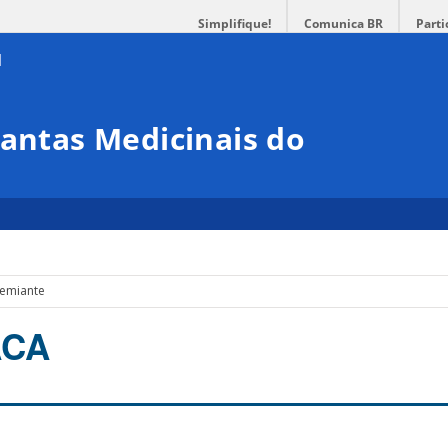
Simplifique!
Comunica BR
Parti
lantas Medicinais do
lemiante
ACA