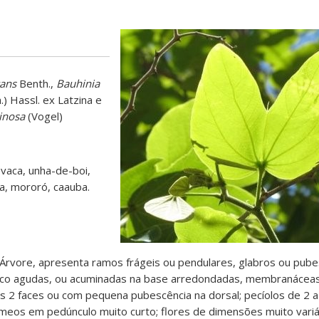
cans
Benth.,
Bauhinia
) Hassl. ex Latzina e
inosa
(Vogel)
vaca, unha-de-boi,
a, mororó, caauba.
Árvore, apresenta ramos frágeis ou pendulares, glabros ou pube
ouco agudas, ou acuminadas na base arredondadas, membranácea
nas 2 faces ou com pequena pubescência na dorsal; pecíolos de 2 a
eos em pedúnculo muito curto; flores de dimensões muito variá