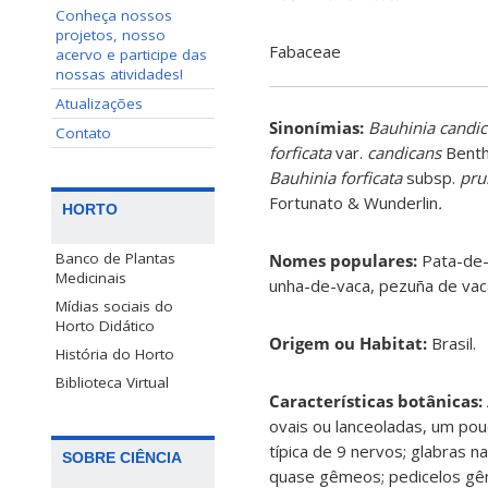
Conheça nossos
projetos, nosso
Fabaceae
acervo e participe das
nossas atividades!
Atualizações
Sinonímias
:
Bauhinia candi
Contato
forficata
var.
candicans
Benth.
Bauhinia forficata
subsp.
pru
Fortunato & Wunderlin
.
HORTO
Banco de Plantas
Nomes populares:
Pata-de-
Medicinais
unha-de-vaca, pezuña de vac
Mídias sociais do
Horto Didático
Origem ou Habitat:
Brasil.
História do Horto
Biblioteca Virtual
Características botânicas:
ovais ou lanceoladas, um p
típica de 9 nervos; glabras 
SOBRE CIÊNCIA
quase gêmeos; pedicelos gêm