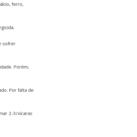
lcio, ferro,
ngicida.
 sofrer
idade. Porém,
do. Por falta de
omar 2-3/xícaras