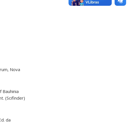
tarum, Nova
of Bauhinia
. (Scifinder)
Ed. da