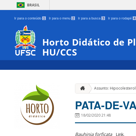
BRASIL
Ir para o conteúdo
1
Ir para o menu
2
Ir para a busca
3
Ir para o rodapé
4
Horto Didático de P
HU/CCS
Assunto: Hipocolestero
PATA-DE-V
18/02/2020 21:48
Bauhinia forficata
Link.