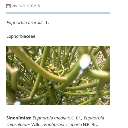
28/12/2019 02:15
Euphorbia tirucalli
L.
Euphorbiaceae
Sinonímias
:
Euphorbia media
N.E. Br.,
Euphorbia
rhipsaloides
Willd.,
Euphorbia scoparia
N.E. Br.,