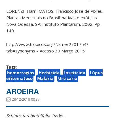
LORENZI, Harri; MATOS, Francisco José de Abreu.
Plantas Medicinais no Brasil: nativas e exóticas.
Nova Odessa, SP: Instituto Plantarum, 2002. Pp.
140.
http://www.tropicos.org/Name/2701754?
tab=synonyms – Acesso 30 Março 2015.
Tags:
hemorragias
Herbicida
Inseticida
Lúpus
eritematoso
Malária
Urticária
AROEIRA
28/12/2019 00:37
Schinus terebinthifolia
Raddi.