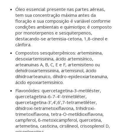
Óleo essencial: presente nas partes aéreas,
tem sua concentração máxima antes da
floração e sua composição é variável conforme
condições ambientais e quimiotipo; é composto
por monoterpenos e sesquiterpenos,
destacando-se artemisia-cetona, 1,8-cineol e
cânfora.
Compostos sesquiterpênicos: artemisinina,
desoxiartemisinina, ácido artemisínico,
arteanuinas A, B, C, E e F, artemisiteno ou
dehidroxiartemisinina, artemisinol, ácido
dihidroarteanuico, dihidro-epideoxiarteanuina,
ácido epoxiartemisínico.
Flavonóides: quercetagetina-3-metiléster,
quercetagetina-6-7-4’-trimetiléter,
quercetagetina-3’,4’,6’,7-tetrametiléter,
dihidroxi-tetrametoxiflavona, trihidroxi-
trimetoxiflavona, tetra-O-metildioxiflavona,
campferol, 6-metoxicampferol, quercetina,
artemetina, casticina, cirsilineol, crisosplenol D,
crisoplenetina.