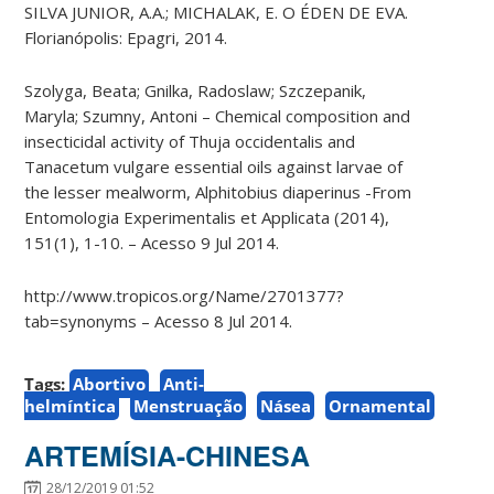
SILVA JUNIOR, A.A.; MICHALAK, E. O ÉDEN DE EVA.
Florianópolis: Epagri, 2014.
Szolyga, Beata; Gnilka, Radoslaw; Szczepanik,
Maryla; Szumny, Antoni – Chemical composition and
insecticidal activity of Thuja occidentalis and
Tanacetum vulgare essential oils against larvae of
the lesser mealworm, Alphitobius diaperinus -From
Entomologia Experimentalis et Applicata (2014),
151(1), 1-10. – Acesso 9 Jul 2014.
http://www.tropicos.org/Name/2701377?
tab=synonyms – Acesso 8 Jul 2014.
Tags:
Abortivo
Anti-
helmíntica
Menstruação
Násea
Ornamental
ARTEMÍSIA-CHINESA
28/12/2019 01:52