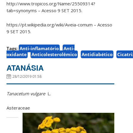
http://www.tropicos.org/Name/25509314?
tab=synonyms – Acesso 9 SET 2015.
https://pt.wikipedia.org/wiki/Aveia-comum – Acesso
9 SET 2015.
Tags:
Anti-inflamatório
Anti-
oxidante
Anticolesterolêmico
Antidiabético
Cicatr
ATANÁSIA
28/12/2019 01:58
Tanacetum vulgare
L.
Asteraceae