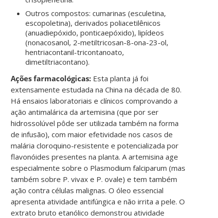
Outros compostos: cumarinas (esculetina,
escopoletina), derivados poliacetilênicos
(anuadiepóxido, ponticaepóxido), lipídeos
(nonacosanol, 2-metiltricosan-8-ona-23-ol,
hentriacontanil-tricontanoato,
dimetiltriacontano).
Ações farmacológicas:
Esta planta já foi
extensamente estudada na China na década de 80.
Há ensaios laboratoriais e clínicos comprovando a
ação antimalárica da artemisina (que por ser
hidrossolúvel pôde ser utilizada também na forma
de infusão), com maior efetividade nos casos de
malária cloroquino-resistente e potencializada por
flavonóides presentes na planta. A artemisina age
especialmente sobre o Plasmodium falciparum (mas
também sobre P. vivax e P. ovale) e tem também
ação contra células malignas. O óleo essencial
apresenta atividade antifúngica e não irrita a pele. O
extrato bruto etanólico demonstrou atividade