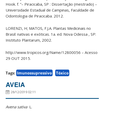
Hook. f. “– Piracicaba, SP : Dissertação (mestrado) –
Universidade Estadual de Campinas, Faculdade de
Odontologia de Piracicaba. 2012.
LORENZI, H; MATOS, F.J.A. Plantas Medicinais no
Brasil: nativas e exóticas. 1a. ed. Nova Odessa , SP:
Instituto Plantarum, 2002.
http://www.tropicos.org/Name/12800056 – Acesso
29 OUT 2015.
Tags:
Imunossupressivo
Tóxico
AVEIA
28/12/2019 02:11
Avena sativa
L.