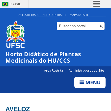
BRASIL
Simplifique!
ACESSIBILIDADE
ALTO CONTRASTE
MAPA DO SITE
Comunica BR
Participe
Acesso à informação
Legislação
Horto Didático de Plantas
Canais
Medicinais do HU/CCS
Área Restrita
Administradores do Site
MENU
AVELOZ