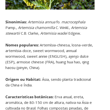
Sinonímias
:
Artemisia annua
fo.
macrocephala
Pamp.,
Artemisia chamomilla
C. Winkl.,
Artemisia
stewartii
C.B. Clarke,
Artemisia wadei
Edgew
.
Nomes populares:
Artemísia-chinesa, losna-verde,
artemísia-doce, sweet wormwood, annual
wormwood, sweet annie (ENGLISH), ajenjo dulce
(ESP), armoise chinese (FRA), huang hua hao, qing
haosu (pinyin, China).
Origem ou Habitat:
Ásia, sendo planta tradicional
da China e Índia.
Características botânicas:
Erva anual, ereta,
aromática, de 80-150 cm de altura, nativa na Ásia e
cultivada no Brasil. Folhas compostas pinadas, de