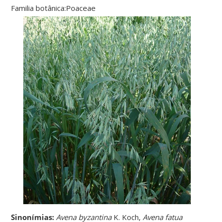
Familia botânica:Poaceae
Sinonímias
:
Avena byzantina
K. Koch,
Avena fatua