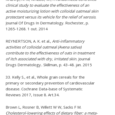
clinical study to evaluate the effectiveness of an
active moisturizing lotion with colloidal oatmeal skin
protectant versus its vehicle for the relief of xerosis
.
Journal Of Drugs In Dermatology. Rochester, p.
1265-1268. 1 out. 2014
REYNERTSON, A. K. et al.,
Anti-inflammatory
activities of colloidal oatmeal (Avena sativa)
contribute to the effectiveness of oats in treatment
of itch associated with dry, irritated skin.
Journal
Drugs Dermatology.. Skillman, p. 43-48. jan. 2015
33. Kelly S., et al., Whole grain cereals for the
primary or secondary prevention of cardiovascular
disease. Cochrane Data-base of Systematic
Reviews 2017, Issue 8. Art.34.
Brown L, Rosner B, Willett W W, Sacks F M.
Cholesterol-lowering effects of dietary fiber: a meta-