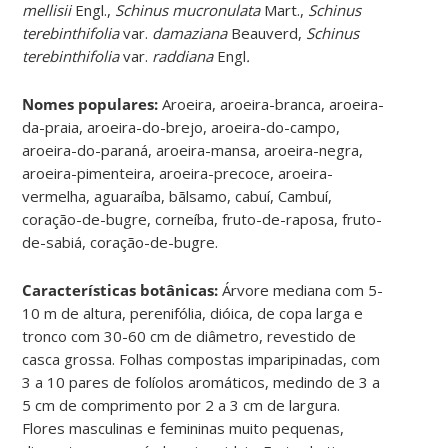
mellisii
Engl.,
Schinus mucronulata
Mart.,
Schinus
terebinthifolia
var.
damaziana
Beauverd,
Schinus
terebinthifolia
var.
raddiana
Engl
.
Nomes populares:
Aroeira, aroeira-branca, aroeira-
da-praia, aroeira-do-brejo, aroeira-do-campo,
aroeira-do-paraná, aroeira-mansa, aroeira-negra,
aroeira-pimenteira, aroeira-precoce, aroeira-
vermelha, aguaraíba, bãlsamo, cabuí, Cambuí,
coração-de-bugre, corneíba, fruto-de-raposa, fruto-
de-sabiá, coração-de-bugre.
Características botânicas:
Árvore mediana com 5-
10 m de altura, perenifólia, dióica, de copa larga e
tronco com 30-60 cm de diâmetro, revestido de
casca grossa. Folhas compostas imparipinadas, com
3 a 10 pares de folíolos aromáticos, medindo de 3 a
5 cm de comprimento por 2 a 3 cm de largura.
Flores masculinas e femininas muito pequenas,