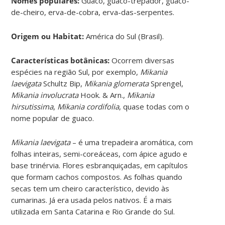
Nomes populares:
Guaco, guaco-trepador, guaco-
de-cheiro, erva-de-cobra, erva-das-serpentes.
Origem ou Habitat:
América do Sul (Brasil).
Características botânicas:
Ocorrem diversas
espécies na região Sul, por exemplo,
Mikania
laevigata
Schultz Bip,
Mikania glomerata
Sprengel,
Mikania involucrata
Hook. & Arn.,
Mikania
hirsutissima
,
Mikania cordifolia
, quase todas com o
nome popular de guaco.
Mikania laevigata
– é uma trepadeira aromática, com
folhas inteiras, semi-coreáceas, com ápice agudo e
base trinérvia. Flores esbranquiçadas, em capítulos
que formam cachos compostos. As folhas quando
secas tem um cheiro característico, devido às
cumarinas. Já era usada pelos nativos. É a mais
utilizada em Santa Catarina e Rio Grande do Sul.