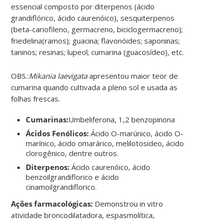
essencial composto por diterpenos (ácido
grandiflórico, ácido caurenóico), sesquiterpenos
(beta-cariofileno, germacreno, biciclogermacreno);
friedelina(ramos); guacina; flavonóides; saponinas;
taninos; resinas; lupeol; cumarina (guacosídeo), etc.
OBS.:
Mikania laevigata
apresentou maior teor de
cumarina quando cultivada a pleno sol e usada as
folhas frescas.
Cumarinas:
Umbeliferona, 1,2 benzopinona
Ácidos Fenólicos:
Ácido O-marúnico, ácido O-
marínico, ácido omarárico, melilotosideo, ácido
clorogênico, dentre outros.
Diterpenos:
Ácido caurenóico, ácido
benzoilgrandiflorico e ácido
cinamoilgrandiflorico.
Ações farmacológicas:
Demonstrou in vitro
atividade broncodilatadora, espasmolítica,