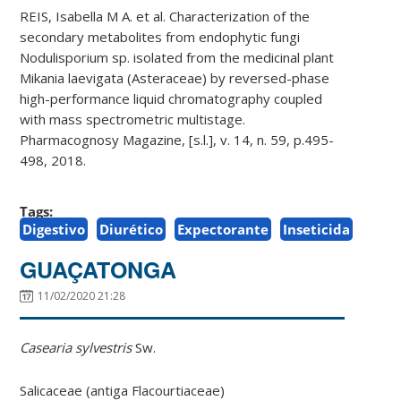
REIS, Isabella M A. et al. Characterization of the
secondary metabolites from endophytic fungi
Nodulisporium sp. isolated from the medicinal plant
Mikania laevigata (Asteraceae) by reversed-phase
high-performance liquid chromatography coupled
with mass spectrometric multistage.
Pharmacognosy Magazine, [s.l.], v. 14, n. 59, p.495-
498, 2018.
Tags:
Digestivo
Diurético
Expectorante
Inseticida
GUAÇATONGA
11/02/2020 21:28
Casearia sylvestris
Sw.
Salicaceae (antiga Flacourtiaceae)