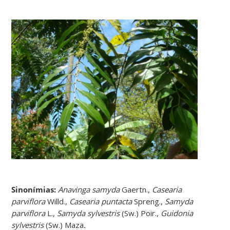
Sinonímias
:
Anavinga samyda
Gaertn.,
Casearia
parviflora
Willd.,
Casearia puntacta
Spreng.,
Samyda
parviflora
L.,
Samyda sylvestris
(Sw.) Poir.,
Guidonia
sylvestris
(Sw.) Maza
.