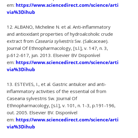
em:
https://www.sciencedirect.com/science/article/pii
via%3Dihub
12. ALBANO, Micheline N. et al. Anti-inflammatory
and antioxidant properties of hydroalcoholic crude
extract from
Casearia sylvestris
Sw. (Salicaceae).
Journal Of Ethnopharmacology, [s.l.], v. 147, n. 3,
p.612-617, jun. 2013. Elsevier BV Disponível
em:
https://www.sciencedirect.com/science/article/abs
via%3Dihub
13. ESTEVES, I., et al. Gastric antiulcer and anti-
inflammatory activities of the essential oil from
Casearia sylvestris Sw. Journal Of
Ethnopharmacology, [s.l.], v. 101, n. 1-3, p.191-196,
out. 2005. Elsevier BV. Disponível
em:
https://www.sciencedirect.com/science/article/abs
via%3Dihub