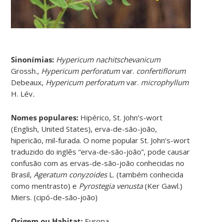
Sinonímias
:
Hypericum nachitschevanicum
Grossh.,
Hypericum perforatum
var.
confertiflorum
Debeaux,
Hypericum perforatum
var.
microphyllum
H. Lév
.
Nomes populares:
Hipérico, St. John’s-wort
(English, United States), erva-de-são-joão,
hipericão, mil-furada. O nome popular St. John’s-wort
traduzido do inglês “erva-de-são-joão”, pode causar
confusão com as ervas-de-são-joão conhecidas no
Brasil,
Ageratum conyzoides
L. (também conhecida
como mentrasto) e
Pyrostegia venusta
(Ker Gawl.)
Miers. (cipó-de-são-joão)
Origem ou Habitat:
Europa.