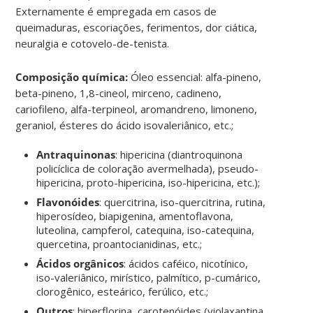
Externamente é empregada em casos de
queimaduras, escoriações, ferimentos, dor ciática,
neuralgia e cotovelo-de-tenista.
Composição química:
Óleo essencial: alfa-pineno,
beta-pineno, 1,8-cineol, mirceno, cadineno,
cariofileno, alfa-terpineol, aromandreno, limoneno,
geraniol, ésteres do ácido isovaleriânico, etc.;
Antraquinonas
: hipericina (diantroquinona
policíclica de coloração avermelhada), pseudo-
hipericina, proto-hipericina, iso-hipericina, etc.);
Flavonóides
: quercitrina, iso-quercitrina, rutina,
hiperosídeo, biapigenina, amentoflavona,
luteolina, campferol, catequina, iso-catequina,
quercetina, proantocianidinas, etc.;
Ácidos orgânicos
: ácidos caféico, nicotínico,
iso-valeriânico, mirístico, palmítico, p-cumárico,
clorogênico, esteárico, ferúlico, etc.;
Outros
: hiperflorina, carotenóides (violaxantina,