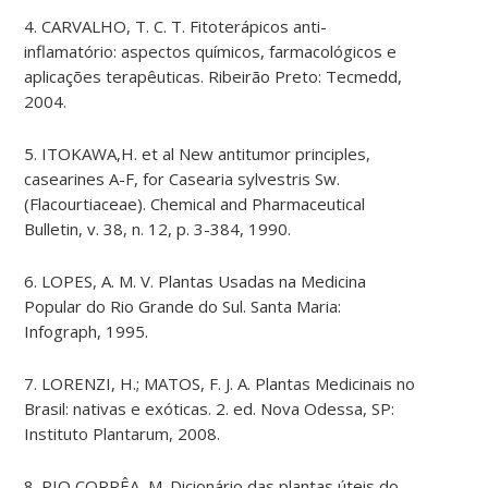
4. CARVALHO, T. C. T. Fitoterápicos anti-
inflamatório: aspectos químicos, farmacológicos e
aplicações terapêuticas. Ribeirão Preto: Tecmedd,
2004.
5. ITOKAWA,H. et al New antitumor principles,
casearines A-F, for Casearia sylvestris Sw.
(Flacourtiaceae). Chemical and Pharmaceutical
Bulletin, v. 38, n. 12, p. 3-384, 1990.
6. LOPES, A. M. V. Plantas Usadas na Medicina
Popular do Rio Grande do Sul. Santa Maria:
Infograph, 1995.
7. LORENZI, H.; MATOS, F. J. A. Plantas Medicinais no
Brasil: nativas e exóticas. 2. ed. Nova Odessa, SP:
Instituto Plantarum, 2008.
8. PIO CORRÊA, M. Dicionário das plantas úteis do