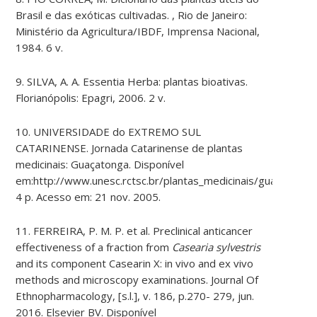
Brasil e das exóticas cultivadas. , Rio de Janeiro:
Ministério da Agricultura/IBDF, Imprensa Nacional,
1984. 6 v.
9. SILVA, A. A. Essentia Herba: plantas bioativas.
Florianópolis: Epagri, 2006. 2 v.
10. UNIVERSIDADE do EXTREMO SUL
CATARINENSE. Jornada Catarinense de plantas
medicinais: Guaçatonga. Disponível
em:http://www.unesc.rctsc.br/plantas_medicinais/guaca.htm.
4 p. Acesso em: 21 nov. 2005.
11. FERREIRA, P. M. P. et al. Preclinical anticancer
effectiveness of a fraction from
Casearia sylvestris
and its component Casearin X: in vivo and ex vivo
methods and microscopy examinations. Journal Of
Ethnopharmacology, [s.l.], v. 186, p.270- 279, jun.
2016. Elsevier BV. Disponível