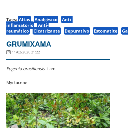
Tags:
Aftas
Analgésico
Anti-
inflamatório
Anti-
reumático
Cicatrizante
Depurativo
Estomatite
Ga
GRUMIXAMA
11/02/2020 21:22
Eugenia brasiliensis
Lam.
Myrtaceae