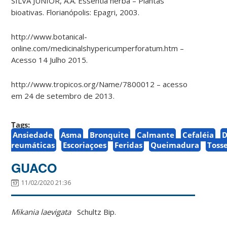
SILVA JUNIOR, A.A. Essentia herba – Plantas
bioativas. Florianópolis: Epagri, 2003.
http://www.botanical-
online.com/medicinalshypericumperforatum.htm –
Acesso 14 Julho 2015.
http://www.tropicos.org/Name/7800012 – acesso
em 24 de setembro de 2013.
Tags:
Ansiedade
Asma
Bronquite
Calmante
Cefaléia
D
reumáticas
Escoriaçoes
Feridas
Queimadura
Toss
GUACO
11/02/2020 21:36
Mikania laevigata
Schultz Bip.