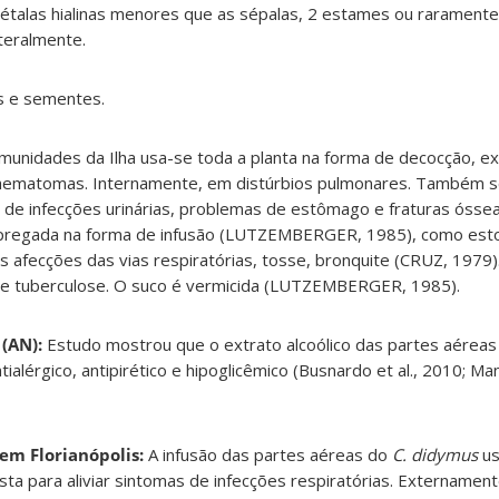
étalas hialinas menores que as sépalas, 2 estames ou raramente 4.
teralmente.
es e sementes.
munidades da Ilha usa-se toda a planta na forma de decocção, 
hematomas. Internamente, em distúrbios pulmonares. Também s
 de infecções urinárias, problemas de estômago e fraturas ósse
empregada na forma de infusão (LUTZEMBERGER, 1985), como est
as afecções das vias respiratórias, tosse, bronquite (CRUZ, 197
 e tuberculose. O suco é vermicida (LUTZEMBERGER, 1985).

(AN):
Estudo mostrou que o extrato alcoólico das partes aéreas
ntialérgico, antipirético e hipoglicêmico (Busnardo et al., 2010; Man
 em Florianópolis:
A infusão das partes aéreas do
C. didymus
us
ta para aliviar sintomas de infecções respiratórias. Extername