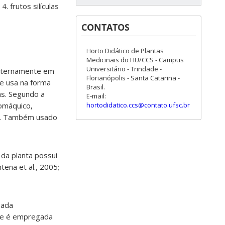
 frutos silículas
CONTATOS
Horto Didático de Plantas
Medicinais do HU/CCS - Campus
Universitário - Trindade -
externamente em
Florianópolis - Santa Catarina -
e usa na forma
Brasil.
as. Segundo a
E-mail:
hortodidatico.ccs@contato.ufsc.br
omáquico,
9). Também usado
 da planta possui
tena et al., 2005;
ada
nte é empregada