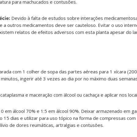
latura para machucados e contusões.
écie:
Devido à falta de estudos sobre interações medicamentosa
 a outros medicamentos deve ser cauteloso. Evitar o uso intern
xistem relatos de efeitos adversos com esta planta apesar do la
rada com 1 colher de sopa das partes aéreas para 1 xícara (200
 minutos, ingerir até 3 vezes ao dia por no máximo duas semanas
cataplasma e maceração com álcool ou cachaça e aplicar nos loca
0 em álcool 70% e 1:5 em álcool 90%. Deixar armazenado em gar
o 15 dias e utilizar para uso tópico na forma de compressas com 
ívio de dores reumáticas, artralgias e contusões.