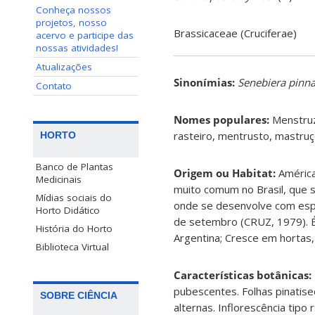
Conheça nossos
projetos, nosso
Brassicaceae (Cruciferae)
acervo e participe das
nossas atividades!
Atualizações
Sinonímias
:
Senebiera pinna
Contato
Nomes populares:
Menstruz
rasteiro, mentrusto, mastru
HORTO
Banco de Plantas
Origem ou Habitat:
América
Medicinais
muito comum no Brasil, que 
Mídias sociais do
onde se desenvolve com esp
Horto Didático
de setembro (CRUZ, 1979). É
História do Horto
Argentina; Cresce em hortas,
Biblioteca Virtual
Características botânicas:
pubescentes. Folhas pinatise
SOBRE CIÊNCIA
alternas. Inflorescência tip