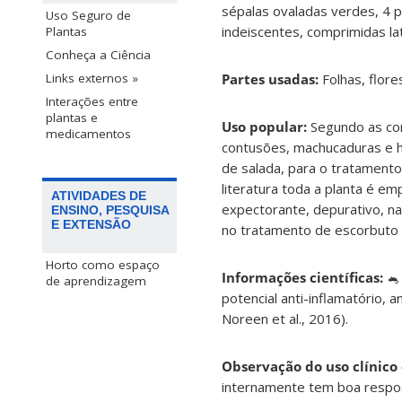
sépalas ovaladas verdes, 4 p
Uso Seguro de
indeiscentes, comprimidas la
Plantas
Conheça a Ciência
Partes usadas:
Folhas, flor
Links externos »
Interações entre
plantas e
Uso popular:
Segundo as co
medicamentos
contusões, machucaduras e 
de salada, para o tratamento
literatura toda a planta é 
ATIVIDADES DE
expectorante, depurativo, n
ENSINO, PESQUISA
E EXTENSÃO
no tratamento de escorbuto
Horto como espaço
Informações científicas:

de aprendizagem
potencial anti-inflamatório, a
Noreen et al., 2016).
Observação do uso clínico
internamente tem boa respos