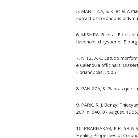
5. MANTENA, S. K. et al. Anti
Extract of Coronopus didymus L
6. MISHRA, B. et al. Effect of
flavonoid, chrysoeriol. Bioorg
7. NITZ, A. C. Estudo morfom
e Calendula officinalis. Diss
Florianópolis, 2005
8. PANIZZA, S. Plantas que c
9. PARK, R. J. Benzyl Thiocya
207, n. 640, 07 August. 1965.
10. PRABHAKAR, K.R.; SRINIV
Healing Properties of Corono