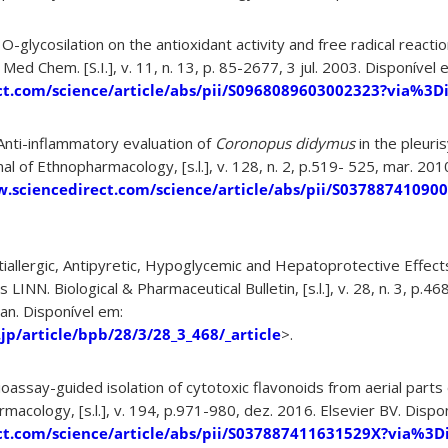
 O-glycosilation on the antioxidant activity and free radical reactio
 Med Chem. [S.I.], v. 11, n. 13, p. 85-2677, 3 jul. 2003. Disponível 
ct.com/science/article/abs/pii/S0968089603002323?via%3D
 Anti-inflammatory evaluation of
Coronopus didymus
in the pleuri
l of Ethnopharmacology, [s.l.], v. 128, n. 2, p.519- 525, mar. 2010
w.sciencedirect.com/science/article/abs/pii/S03788741090
ntiallergic, Antipyretic, Hypoglycemic and Hepatoprotective Effec
INN. Biological & Pharmaceutical Bulletin, [s.l.], v. 28, n. 3, p.4
an. Disponível em:
.jp/article/bpb/28/3/28_3_468/_article
>.
ioassay-guided isolation of cytotoxic flavonoids from aerial parts
rmacology, [s.l.], v. 194, p.971-980, dez. 2016. Elsevier BV. Dispo
ct.com/science/article/abs/pii/S037887411631529X?via%3D