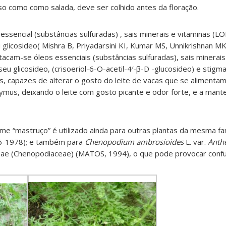
o como como salada, deve ser colhido antes da floração.
essencial (substâncias sulfuradas) , sais minerais e vitaminas (
 glicosideo( Mishra B, Priyadarsini KI, Kumar MS, Unnikrishnan M
acam-se óleos essenciais (substâncias sulfuradas), sais minerais
 seu glicosideo, (crisoeriol-6-O-acetil-4′-β-D -glucosideo) e stigm
, capazes de alterar o gosto do leite de vacas que se alimenta
ymus, deixando o leite com gosto picante e odor forte, e a man
ome “mastruço” é utilizado ainda para outras plantas da mesma fa
6-1978); e também para
Chenopodium ambrosioides
L. var.
Anth
ceae (Chenopodiaceae) (MATOS, 1994), o que pode provocar conf