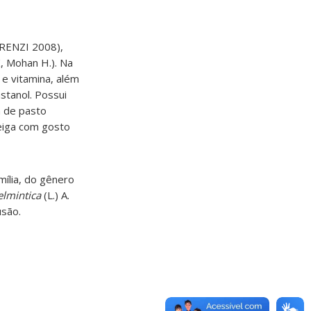
LORENZI 2008),
K, Mohan H.). Na
 e vitamina, além
astanol. Possui
m de pasto
teiga com gosto
mília, do gênero
elmintica
(L.) A.
usão.