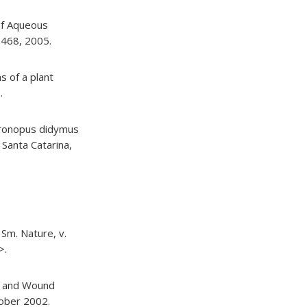
 of Aqueous
p.468, 2005.
ns of a plant
.
Coronopus didymus
 Santa Catarina,
 Sm. Nature, v.
>.
ry and Wound
tober 2002.