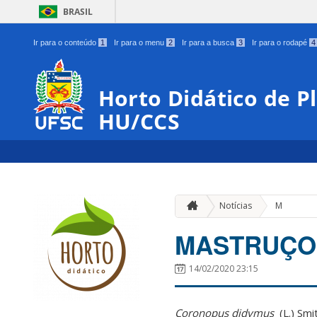
BRASIL
Ir para o conteúdo
1
Ir para o menu
2
Ir para a busca
3
Ir para o rodapé
4
Horto Didático de P
HU/CCS
Notícias
M
MASTRUÇO
14/02/2020 23:15
Coronopus didymus
(L.) Smit