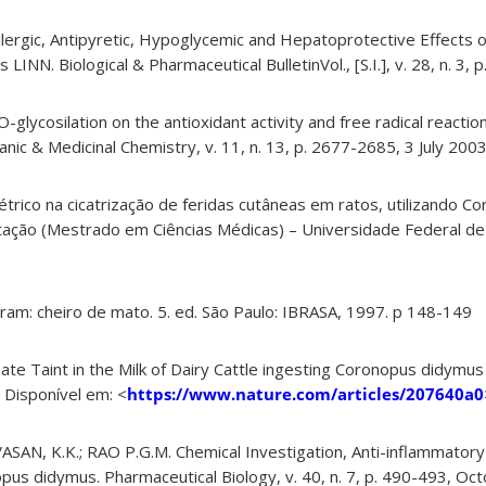
allergic, Antipyretic, Hypoglycemic and Hepatoprotective Effects
INN. Biological & Pharmaceutical BulletinVol., [S.I.], v. 28, n. 3, 
 O-glycosilation on the antioxidant activity and free radical reactio
anic & Medicinal Chemistry, v. 11, n. 13, p. 2677-2685, 3 July 2003
étrico na cicatrização de feridas cutâneas em ratos, utilizando 
ertação (Mestrado em Ciências Médicas) – Universidade Federal de
uram: cheiro de mato. 5. ed. São Paulo: IBRASA, 1997. p 148-149
nate Taint in the Milk of Dairy Cattle ingesting Coronopus didymus
 Disponível em: <
https://www.nature.com/articles/207640a0
ASAN, K.K.; RAO P.G.M. Chemical Investigation, Anti-inflammato
pus didymus. Pharmaceutical Biology, v. 40, n. 7, p. 490-493, Oc