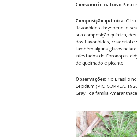
Consumo in natura:
Para us
Composição química:
Óleo 
flavonóides chrysoeriol e seu
sua composição química, dest
dos flavonóides, crisoeriol e
também alguns glucosinolatos
infestados de Coronopus did
de queimado e picante.
Observações:
No Brasil o n
Lepidium (PIO CORREA, 192
Gray., da família Amarantha