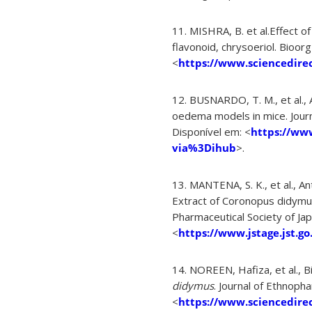
11. MISHRA, B. et al.Effect of
flavonoid, chrysoeriol. Bioorg
<
https://www.sciencedire
12. BUSNARDO, T. M., et al.,
oedema models in mice. Journa
Disponível em: <
https://ww
via%3Dihub
>.
13. MANTENA, S. K., et al., A
Extract of Coronopus didymus L
Pharmaceutical Society of Jap
<
https://www.jstage.jst.go
14. NOREEN, Hafiza, et al., B
didymus
. Journal of Ethnopha
<
https://www.sciencedire