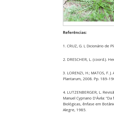
Referências:
1. CRUZ, G. L Dicionário de Pla
2. DRESCHER, L. (coord.). Her
3. LORENZI, H.; MATOS, F. J. A
Plantarum, 2008. Pp. 189-19
4. LUTZENBERGER, L. Revisã
Manuel Cypriano D’Ávila: “Da 
Biológicas, ênfase em Botâni
Alegre, 1985.