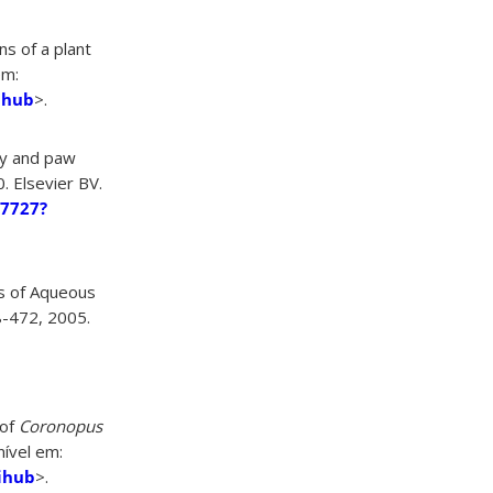
ns of a plant
em:
ihub
>.
sy and paw
. Elsevier BV.
07727?
ts of Aqueous
68-472, 2005.
 of
Coronopus
nível em:
ihub
>.