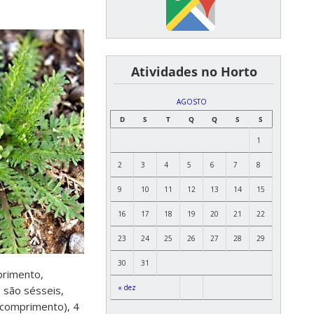
͏ ͏ ͏ ͏ ͏ ͏Atividades no Horto
AGOSTO
D
S
T
Q
Q
S
S
1
2
3
4
5
6
7
8
9
10
11
12
13
14
15
16
17
18
19
20
21
22
23
24
25
26
27
28
29
30
31
primento,
« dez
 são sésseis,
 comprimento), 4