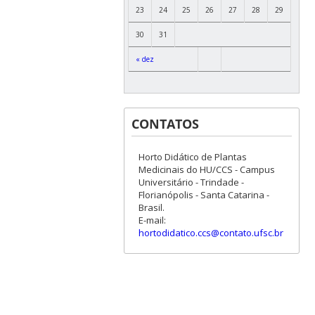
23
24
25
26
27
28
29
30
31
« dez
CONTATOS
Horto Didático de Plantas
Medicinais do HU/CCS - Campus
Universitário - Trindade -
Florianópolis - Santa Catarina -
Brasil.
E-mail:
hortodidatico.ccs@contato.ufsc.br