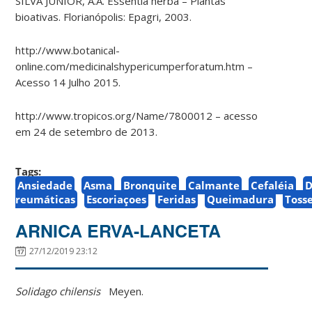
SILVA JUNIOR, A.A. Essentia herba – Plantas
bioativas. Florianópolis: Epagri, 2003.
http://www.botanical-
online.com/medicinalshypericumperforatum.htm –
Acesso 14 Julho 2015.
http://www.tropicos.org/Name/7800012 – acesso
em 24 de setembro de 2013.
Tags:
Ansiedade
Asma
Bronquite
Calmante
Cefaléia
D
reumáticas
Escoriaçoes
Feridas
Queimadura
Toss
ARNICA ERVA-LANCETA
27/12/2019 23:12
Solidago chilensis
Meyen.