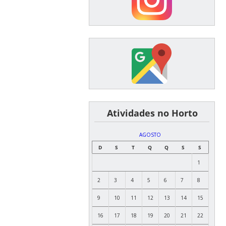
͏ ͏ ͏ ͏ ͏ ͏Atividades no Horto
AGOSTO
D
S
T
Q
Q
S
S
1
2
3
4
5
6
7
8
9
10
11
12
13
14
15
16
17
18
19
20
21
22