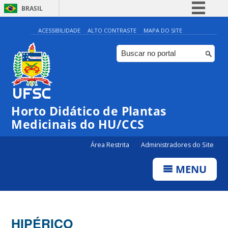
BRASIL
Simplifique!
ACESSIBILIDADE
ALTO CONTRASTE
MAPA DO SITE
Comunica BR
Participe
Acesso à informação
Legislação
Horto Didático de Plantas
Canais
Medicinais do HU/CCS
Área Restrita
Administradores do Site
MENU
HIPÉRICO