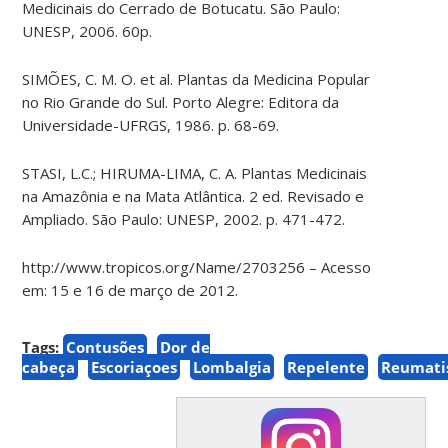
Medicinais do Cerrado de Botucatu. São Paulo:
UNESP, 2006. 60p.
SIMÕES, C. M. O. et al. Plantas da Medicina Popular
no Rio Grande do Sul. Porto Alegre: Editora da
Universidade-UFRGS, 1986. p. 68-69.
STASI, L.C.; HIRUMA-LIMA, C. A. Plantas Medicinais
na Amazônia e na Mata Atlântica. 2 ed. Revisado e
Ampliado. São Paulo: UNESP, 2002. p. 471-472.
http://www.tropicos.org/Name/2703256 – Acesso
em: 15 e 16 de março de 2012.
Tags:
Contusões
Dor de
cabeça
Escoriaçoes
Lombalgia
Repelente
Reumat