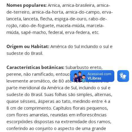
Nomes populares:
Arnica, arnica-brasileira, arnica-
de-terreiro, arnica-da-horta, arnica-do-campo, erva-
lanceta, lanceta, flecha, espiga-de-ouro, rabo-de-
rojão, rabo-de-foguete, macela-miúda, marcela-
miúda, sapé-macho, federal, erva-federa, etc.
Origem ou Habitat:
América do Sul incluindo o sul e
sudeste do Brasil.
Características botânicas:
Subarbusto ereto,
perene, não ramificado, entouceirado, rizomatoso,
levemente aromático, de 80 até 120 cm, nativo na
parte meridional da América de Sul, incluindo o sul e
sudeste do Brasil. Suas folhas são simples, alternas,
quase sésseis, ásperas ao tato, medindo entre 4 a
8 cm de comprimento. Capítulos florais pequenos,
com flores amarelas, reunidas em inflorescências
escorpióides dispostas na extremidade dos ramos,
conferindo ao conjunto o aspecto de uma grande