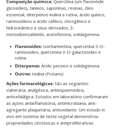
Composição química:
Quercitina (um flavonóide
glicosídeo), taninos, saponinas, resinas, óleo
essencial, diterpenos inulina e rutina, ácido quínico,
ramnosídeos e ácido caféico, clorogênico e
hidrocinâmico e seus derivados, 3-
metoxibenzaldeído, acetofenona, solidagenona.
Flavonoides:
Isorhamnetina, quercetina 3-O-
ramnosideo, quercetina 3-O-galactosideo e
rutina.
Diterpenos:
Ácido junceico e solidagenona
Outros:
Inulina (Frutano)
Ações farmacológicas:
São as seguintes:
vulnerária, analgésica, antiespasmódica,
anticefalálgica. Estudos em laboratório confirmaram
as ações antiinflamatória, antimicrobiana, anti-
agregante plaquetária, antioxidante. Um estudo in
vivo em sistema de teste vegetal demonstrou
propriedades citotóxicas e antiproliferativas.