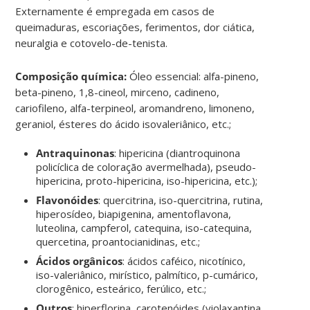
Externamente é empregada em casos de
queimaduras, escoriações, ferimentos, dor ciática,
neuralgia e cotovelo-de-tenista.
Composição química:
Óleo essencial: alfa-pineno,
beta-pineno, 1,8-cineol, mirceno, cadineno,
cariofileno, alfa-terpineol, aromandreno, limoneno,
geraniol, ésteres do ácido isovaleriânico, etc.;
Antraquinonas
: hipericina (diantroquinona
policíclica de coloração avermelhada), pseudo-
hipericina, proto-hipericina, iso-hipericina, etc.);
Flavonóides
: quercitrina, iso-quercitrina, rutina,
hiperosídeo, biapigenina, amentoflavona,
luteolina, campferol, catequina, iso-catequina,
quercetina, proantocianidinas, etc.;
Ácidos orgânicos
: ácidos caféico, nicotínico,
iso-valeriânico, mirístico, palmítico, p-cumárico,
clorogênico, esteárico, ferúlico, etc.;
Outros
: hiperflorina, carotenóides (violaxantina,