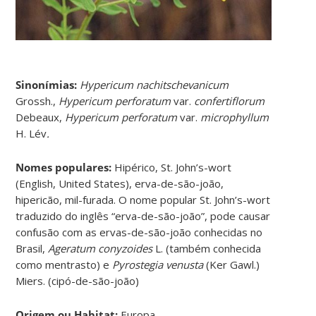
Sinonímias
:
Hypericum nachitschevanicum
Grossh.,
Hypericum perforatum
var.
confertiflorum
Debeaux,
Hypericum perforatum
var.
microphyllum
H. Lév
.
Nomes populares:
Hipérico, St. John’s-wort
(English, United States), erva-de-são-joão,
hipericão, mil-furada. O nome popular St. John’s-wort
traduzido do inglês “erva-de-são-joão”, pode causar
confusão com as ervas-de-são-joão conhecidas no
Brasil,
Ageratum conyzoides
L. (também conhecida
como mentrasto) e
Pyrostegia venusta
(Ker Gawl.)
Miers. (cipó-de-são-joão)
Origem ou Habitat:
Europa.