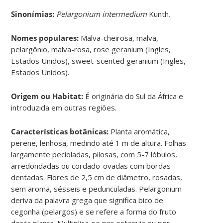
Sinonímias
:
Pelargonium intermedium
Kunth
.
Nomes populares:
Malva-cheirosa, malva,
pelargônio, malva-rosa, rose geranium (Ingles,
Estados Unidos), sweet-scented geranium (Ingles,
Estados Unidos).
Origem ou Habitat:
É originária do Sul da África e
introduzida em outras regiões.
Características botânicas:
Planta aromática,
perene, lenhosa, medindo até 1 m de altura. Folhas
largamente pecioladas, pilosas, com 5-7 lóbulos,
arredondadas ou cordado-ovadas com bordas
dentadas. Flores de 2,5 cm de diâmetro, rosadas,
sem aroma, sésseis e pedunculadas. Pelargonium
deriva da palavra grega que significa bico de
cegonha (pelargos) e se refere a forma do fruto
desta planta. Multiplica-se por estaquia ou por