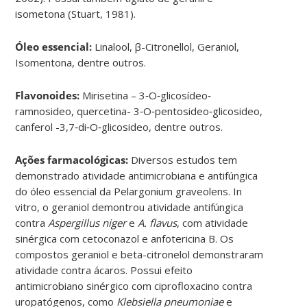
isometona (Stuart, 1981).
Óleo essencial:
Linalool, β-Citronellol, Geraniol,
Isomentona, dentre outros.
Flavonoides:
Mirisetina – 3‐O‐glicosídeo‐
ramnosideo, quercetina- 3‐O‐pentosideo‐glicosideo,
canferol -3,7‐di‐O‐glicosideo, dentre outros.
Ações farmacológicas:
Diversos estudos tem
demonstrado atividade antimicrobiana e antifúngica
do óleo essencial da Pelargonium graveolens. In
vitro, o geraniol demontrou atividade antifúngica
contra
Aspergillus niger
e
A. flavus
, com atividade
sinérgica com cetoconazol e anfotericina B. Os
compostos geraniol e beta-citronelol demonstraram
atividade contra ácaros. Possui efeito
antimicrobiano sinérgico com ciprofloxacino contra
uropatógenos, como
Klebsiella pneumoniae
e