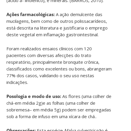
(ácido a- linolênico), e minerais. (BARROS, 2010).
Ações farmacológicas:
A ação demulcente das
mucilagens, bem como de outros polissacarídeos,
está descrita na literatura e justificaria o emprego
deste vegetal em inflamação gastrointestinal.
Foram realizados ensaios clínicos com 120
pacientes com diversas afecções do trato
respiratório, principalmente bronquite crônica,
classificados como excelentes ou bons, abrangeram
77% dos casos, validando o seu uso nestas
indicações.
Posologia e modo de uso:
As flores (uma colher de
chá-em média 2g)e as folhas (uma colher de
sobremesa– em média 5g) podem ser empregadas
sob a forma de infuso em uma xícara de chá..
Observações:
Esta espécie
Malva sylvestris
não é