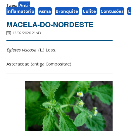
Tags:
Anti-
inflamatório
Asma
Bronquite
Colite
Contusões
L
MACELA-DO-NORDESTE
13/02/2020 21:43
Egletes viscosa
(L.) Less.
Asteraceae (antiga Compositae)