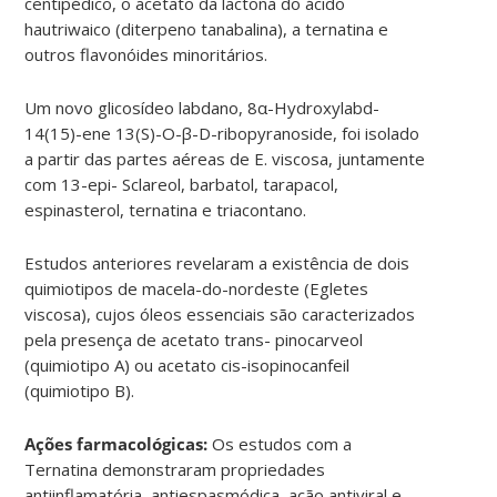
centipédico, o acetato da lactona do ácido
hautriwaico (diterpeno tanabalina), a ternatina e
outros flavonóides minoritários.
Um novo glicosídeo labdano, 8α-Hydroxylabd-
14(15)-ene 13(S)-O-β-D-ribopyranoside, foi isolado
a partir das partes aéreas de E. viscosa, juntamente
com 13-epi- Sclareol, barbatol, tarapacol,
espinasterol, ternatina e triacontano.
Estudos anteriores revelaram a existência de dois
quimiotipos de macela-do-nordeste (Egletes
viscosa), cujos óleos essenciais são caracterizados
pela presença de acetato trans- pinocarveol
(quimiotipo A) ou acetato cis-isopinocanfeil
(quimiotipo B).
Ações farmacológicas:
Os estudos com a
Ternatina demonstraram propriedades
antiinflamatória, antiespasmódica, ação antiviral e