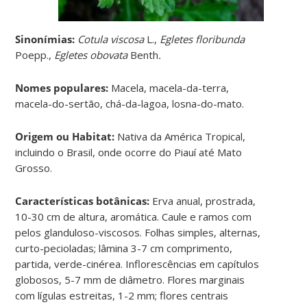
Sinonímias
:
Cotula viscosa
L.,
Egletes floribunda
Poepp.,
Egletes obovata
Benth
.
Nomes populares:
Macela, macela-da-terra,
macela-do-sertão, chá-da-lagoa, losna-do-mato.
Origem ou Habitat:
Nativa da América Tropical,
incluindo o Brasil, onde ocorre do Piauí até Mato
Grosso.
Características botânicas:
Erva anual, prostrada,
10-30 cm de altura, aromática. Caule e ramos com
pelos glanduloso-viscosos. Folhas simples, alternas,
curto-pecioladas; lâmina 3-7 cm comprimento,
partida, verde-cinérea. Inflorescências em capítulos
globosos, 5-7 mm de diâmetro. Flores marginais
com lígulas estreitas, 1-2 mm; flores centrais