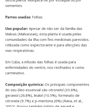
sementes.
Partes usadas:
Folhas.
Uso popular:
Apesar de não ser da família das
Malvas (Malvaceae), esta planta é usada pelas
comunidades da Ilha com fins medicinais parecidos.
Utilizada como expectorante e para afecções das
vias respiratórias.
Em Cuba, a infusão das folhas é usada para
enfermidades do ventre, nos resfriados e como
carminativo.
Composição química:
Os principais componentes
do seu óleo essencial são citronelol (33.6%),
geraniol (26.8%), linalol (10.5%), forminato de
citronela (9.7%) e p-mentona (6%) (Rana, et al.,
2002). Possui também tiglato de geranil e