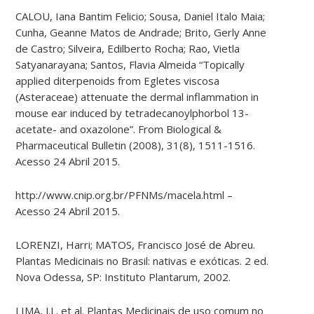
CALOU, Iana Bantim Felicio; Sousa, Daniel Italo Maia;
Cunha, Geanne Matos de Andrade; Brito, Gerly Anne
de Castro; Silveira, Edilberto Rocha; Rao, Vietla
Satyanarayana; Santos, Flavia Almeida “Topically
applied diterpenoids from Egletes viscosa
(Asteraceae) attenuate the dermal inflammation in
mouse ear induced by tetradecanoylphorbol 13-​
acetate- and oxazolone”. From Biological &
Pharmaceutical Bulletin (2008), 31(8), 1511-1516.
Acesso 24 Abril 2015.
http://www.cnip.org.br/PFNMs/macela.html –
Acesso 24 Abril 2015.
LORENZI, Harri; MATOS, Francisco José de Abreu.
Plantas Medicinais no Brasil: nativas e exóticas. 2 ed.
Nova Odessa, SP: Instituto Plantarum, 2002.
LIMA, J.L. et al. Plantas Medicinais de uso comum no