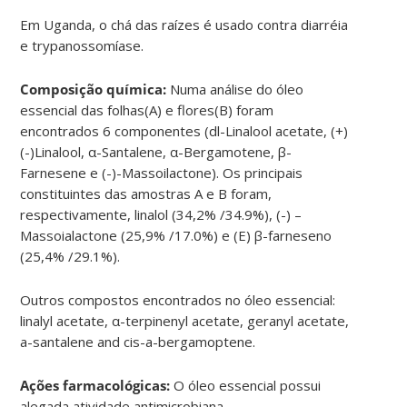
Em Uganda, o chá das raízes é usado contra diarréia
e trypanossomíase.
Composição química:
Numa análise do óleo
essencial das folhas(A) e flores(B) foram
encontrados 6 componentes (dl-​Linalool acetate, (+)
(-)​Linalool, α-​Santalene, α-​Bergamotene, β-​
Farnesene e (-​)​-​Massoilactone). Os principais
constituintes das amostras A e B foram,
respectivamente, linalol (34,2% /34.9%), (-) –
Massoialactone (25,9% /17.0%) e (Ε) β-farneseno
(25,4% /29.1%).
Outros compostos encontrados no óleo essencial:
linalyl acetate, α-​terpinenyl acetate, geranyl acetate,
a-​santalene and cis-​a-​bergamoptene.
Ações farmacológicas:
O óleo essencial possui
alegada atividade antimicrobiana.