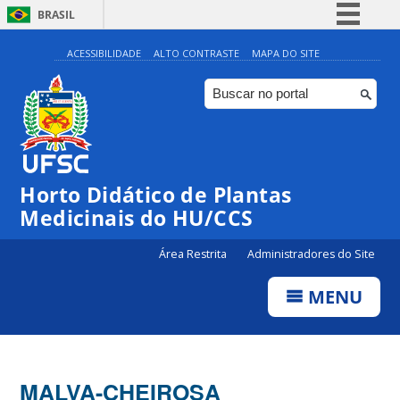
BRASIL
Simplifique!
ACESSIBILIDADE
ALTO CONTRASTE
MAPA DO SITE
Comunica BR
Participe
Acesso à informação
Legislação
Horto Didático de Plantas
Canais
Medicinais do HU/CCS
Área Restrita
Administradores do Site
MENU
MALVA-CHEIROSA