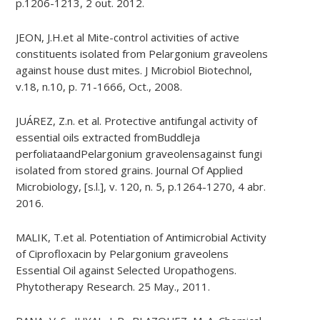
p.1206-1213, 2 out. 2012.
JEON, J.H.et al Mite-control activities of active
constituents isolated from Pelargonium graveolens
against house dust mites. J Microbiol Biotechnol,
v.18, n.10, p. 71-1666, Oct., 2008.
JUÁREZ, Z.n. et al. Protective antifungal activity of
essential oils extracted fromBuddleja
perfoliataandPelargonium graveolensagainst fungi
isolated from stored grains. Journal Of Applied
Microbiology, [s.l.], v. 120, n. 5, p.1264-1270, 4 abr.
2016.
MALIK, T.et al. Potentiation of Antimicrobial Activity
of Ciprofloxacin by Pelargonium graveolens
Essential Oil against Selected Uropathogens.
Phytotherapy Research. 25 May., 2011.