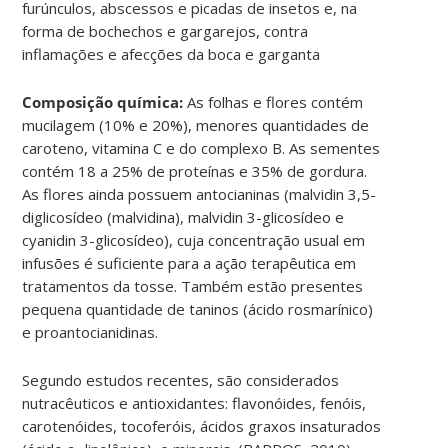
furúnculos, abscessos e picadas de insetos e, na
forma de bochechos e gargarejos, contra
inflamações e afecções da boca e garganta
Composição química:
As folhas e flores contém
mucilagem (10% e 20%), menores quantidades de
caroteno, vitamina C e do complexo B. As sementes
contém 18 a 25% de proteínas e 35% de gordura.
As flores ainda possuem antocianinas (malvidin 3,5-
diglicosídeo (malvidina), malvidin 3-glicosídeo e
cyanidin 3-glicosídeo), cuja concentração usual em
infusões é suficiente para a ação terapêutica em
tratamentos da tosse. Também estão presentes
pequena quantidade de taninos (ácido rosmarínico)
e proantocianidinas.
Segundo estudos recentes, são considerados
nutracêuticos e antioxidantes: flavonóides, fenóis,
carotenóides, tocoferóis, ácidos graxos insaturados