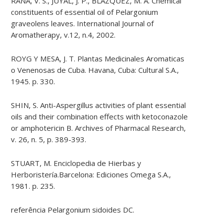
RANA, V. S., JUYAL, J. P., BLAZQUEZ, M. A. Chemical
constituents of essential oil of Pelargonium
graveolens leaves. International Journal of
Aromatherapy, v.12, n.4, 2002.
ROYG Y MESA, J. T. Plantas Medicinales Aromaticas
o Venenosas de Cuba. Havana, Cuba: Cultural S.A.,
1945. p. 330.
SHIN, S. Anti-Aspergillus activities of plant essential
oils and their combination effects with ketoconazole
or amphotericin B. Archives of Pharmacal Research,
v. 26, n. 5, p. 389-393.
STUART, M. Enciclopedia de Hierbas y
Herboristería.Barcelona: Ediciones Omega S.A.,
1981. p. 235.
referência Pelargonium sidoides DC.