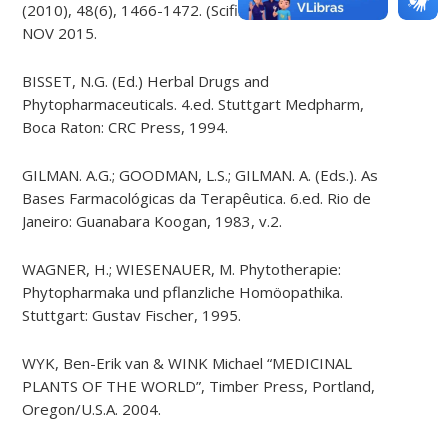
(2010), 48(6), 1466-1472. (Scifinder) Acesso 23
NOV 2015.
BISSET, N.G. (Ed.) Herbal Drugs and
Phytopharmaceuticals. 4.ed. Stuttgart Medpharm,
Boca Raton: CRC Press, 1994.
GILMAN. A.G.; GOODMAN, L.S.; GILMAN. A. (Eds.). As
Bases Farmacológicas da Terapêutica. 6.ed. Rio de
Janeiro: Guanabara Koogan, 1983, v.2.
WAGNER, H.; WIESENAUER, M. Phytotherapie:
Phytopharmaka und pflanzliche Homöopathika.
Stuttgart: Gustav Fischer, 1995.
WYK, Ben-Erik van & WINK Michael “MEDICINAL
PLANTS OF THE WORLD”, Timber Press, Portland,
Oregon/U.S.A. 2004.