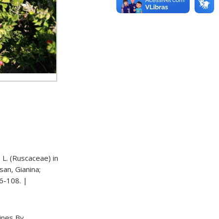
 L. (Ruscaceae) in
san, Gianina;
06-108. |
ines By