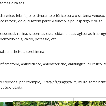
rizomas e raízes.
iurético, febrífugo, estimulante e tônico para o sistema venoso. É
o raízes”, do qual fazem parte o funcho, aipo, aspargo e salsa.
essencial, resina, saponinas esteroidais e suas agliconas (ruscug
enzoxipinóis) calcio, potássio, etc.
ala um cheiro a terebintina.
-inflamatório, antioxidante, antibacteriano, antifúngico, diurético, f
s espécies, por exemplo,
Ruscus hypoglossum
, muito semelhant
pécie citada.