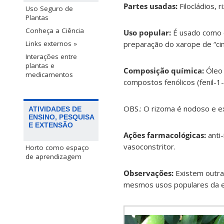
Partes usadas:
Filocládios, 
Uso Seguro de
Plantas
Conheça a Ciência
Uso popular:
É usado como d
preparação do xarope de “cinc
Links externos »
Interações entre
plantas e
Composição química:
Óleo 
medicamentos
compostos fenólicos (fenil-1-b
OBS.: O rizoma é nodoso e ex
ATIVIDADES DE
ENSINO, PESQUISA
E EXTENSÃO
Ações farmacológicas:
anti
vasoconstritor.
Horto como espaço
de aprendizagem
Observações:
Existem outra
mesmos usos populares da es