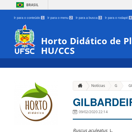
BRASIL
Ir para o conteúdo
1
Ir para o menu
2
Ir para a busca
3
Ir para o rodapé
4
Horto Didático de P
HU/CCS
»
Notícias
G
G
GILBARDEI
09/02/2020 22:14
Ruscus aculeatus
L.