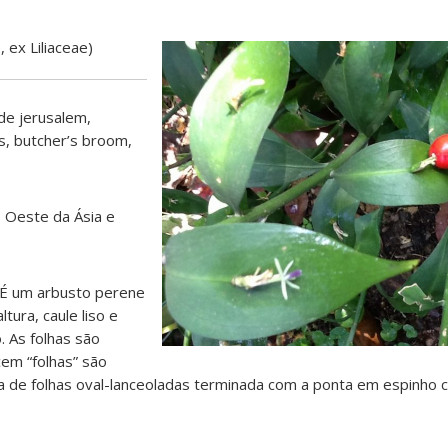
ex Liliaceae)
de jerusalem,
us, butcher’s broom,
 Oeste da Ásia e
É um arbusto perene
tura, caule liso e
 As folhas são
em “folhas” são
 de folhas oval-lanceoladas terminada com a ponta em espinho