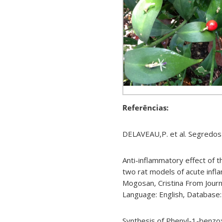
Referências:
DELAVEAU,P. et al. Segredos e
Anti-​inflammatory effect of 
two rat models of acute infla
Mogosan, Cristina From Journa
Language: English, Database
Synthesis of Phenyl-​1-​ben