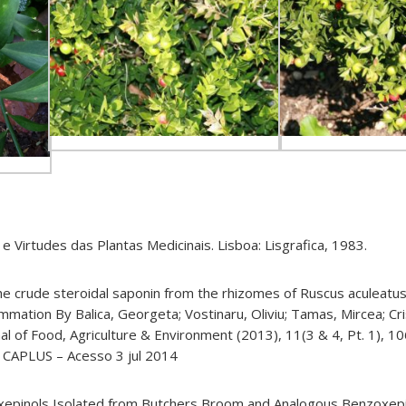
 Virtudes das Plantas Medicinais. Lisboa: Lisgrafica, 1983.
the crude steroidal saponin from the rhizomes of Ruscus aculeatus
mmation By Balica, Georgeta; Vostinaru, Oliviu; Tamas, Mircea; Cri
l of Food, Agriculture & Environment (2013), 11(3 & 4, Pt. 1), 1
: CAPLUS – Acesso 3 jul 2014
zoxepinols Isolated from Butchers Broom and Analogous Benzoxep