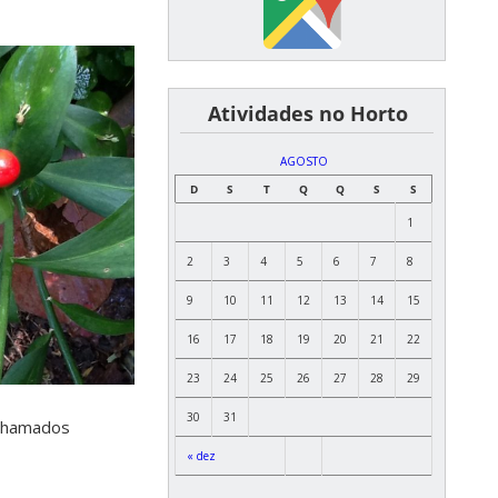
͏ ͏ ͏ ͏ ͏ ͏Atividades no Horto
AGOSTO
D
S
T
Q
Q
S
S
1
2
3
4
5
6
7
8
9
10
11
12
13
14
15
16
17
18
19
20
21
22
23
24
25
26
27
28
29
30
31
 chamados
« dez