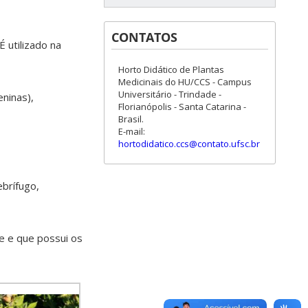
CONTATOS
 utilizado na
Horto Didático de Plantas
Medicinais do HU/CCS - Campus
Universitário - Trindade -
eninas),
Florianópolis - Santa Catarina -
Brasil.
E-mail:
hortodidatico.ccs@contato.ufsc.br
ebrífugo,
e e que possui os