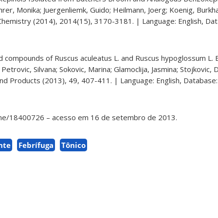
rer, Monika; Juergenliemk, Guido; Heilmann, Joerg; Koenig, Burk
 Chemistry (2014), 2014(15), 3170-3181. | Language: English, Da
and compounds of Ruscus aculeatus L. and Ruscus hypoglossum L. 
 Petrovic, Silvana; Sokovic, Marina; Glamoclija, Jasmina; Stojkovic,
and Products (2013), 49, 407-411. | Language: English, Database
ame/18400726 – acesso em 16 de setembro de 2013.
nte
Febrífuga
Tônico