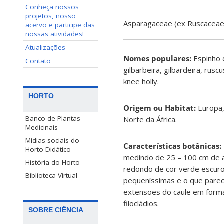
Conheça nossos
projetos, nosso
Asparagaceae (ex Ruscaceae, 
acervo e participe das
nossas atividades!
Atualizações
Nomes populares:
Espinho 
Contato
gilbarbeira, gilbardeira, rusc
knee holly.
HORTO
Origem ou Habitat:
Europa,
Banco de Plantas
Norte da África.
Medicinais
Mídias sociais do
Características botânicas:
Horto Didático
medindo de 25 – 100 cm de al
História do Horto
redondo de cor verde escuro.
Biblioteca Virtual
pequeníssimas e o que parec
extensões do caule em forma
filocládios.
SOBRE CIÊNCIA