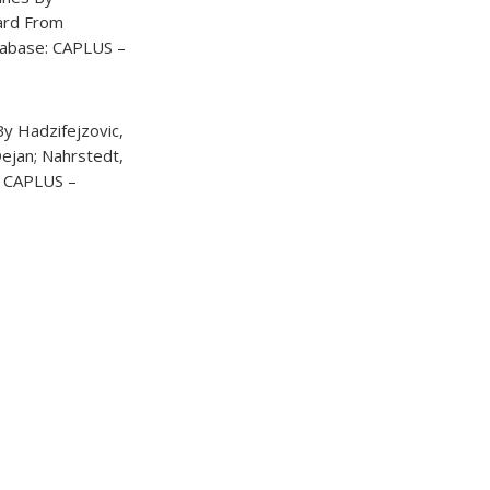
hard From
tabase: CAPLUS –
By Hadzifejzovic,
 Dejan; Nahrstedt,
: CAPLUS –