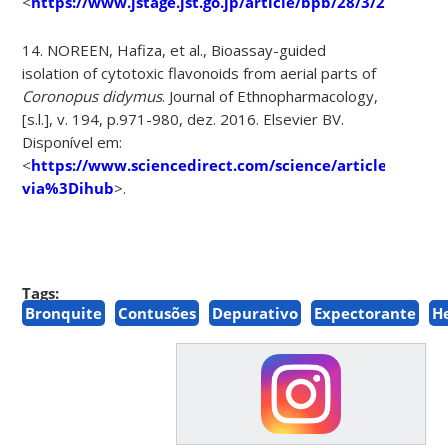
<
https://www.jstage.jst.go.jp/article/bpb/28/3/28_3_468/
14. NOREEN, Hafiza, et al., Bioassay-guided
isolation of cytotoxic flavonoids from aerial parts of
Coronopus didymus
. Journal of Ethnopharmacology,
[s.l.], v. 194, p.971-980, dez. 2016. Elsevier BV.
Disponível em:
<
https://www.sciencedirect.com/science/article/abs/p
via%3Dihub
>.
Tags:
Bronquite
Contusões
Depurativo
Expectorante
H