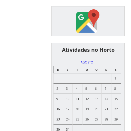
͏ ͏ ͏ ͏ ͏ ͏Atividades no Horto
AGOSTO
D
S
T
Q
Q
S
S
1
2
3
4
5
6
7
8
9
10
11
12
13
14
15
16
17
18
19
20
21
22
23
24
25
26
27
28
29
30
31