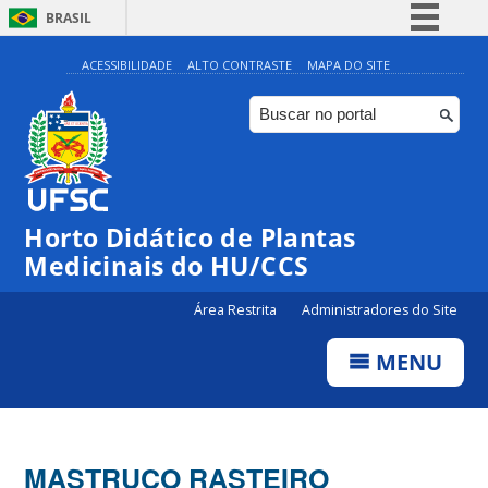
BRASIL
Simplifique!
ACESSIBILIDADE
ALTO CONTRASTE
MAPA DO SITE
Comunica BR
Participe
Acesso à informação
Legislação
Horto Didático de Plantas
Canais
Medicinais do HU/CCS
Área Restrita
Administradores do Site
MENU
MASTRUÇO RASTEIRO