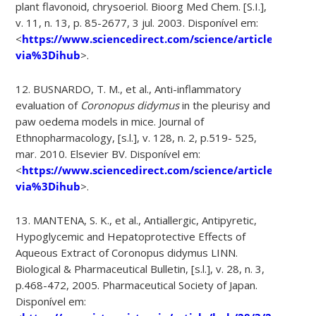
plant flavonoid, chrysoeriol. Bioorg Med Chem. [S.I.],
v. 11, n. 13, p. 85-2677, 3 jul. 2003. Disponível em:
<
https://www.sciencedirect.com/science/article/abs/p
via%3Dihub
>.
12. BUSNARDO, T. M., et al., Anti-inflammatory
evaluation of
Coronopus didymus
in the pleurisy and
paw oedema models in mice. Journal of
Ethnopharmacology, [s.l.], v. 128, n. 2, p.519- 525,
mar. 2010. Elsevier BV. Disponível em:
<
https://www.sciencedirect.com/science/article/abs/p
via%3Dihub
>.
13. MANTENA, S. K., et al., Antiallergic, Antipyretic,
Hypoglycemic and Hepatoprotective Effects of
Aqueous Extract of Coronopus didymus LINN.
Biological & Pharmaceutical Bulletin, [s.l.], v. 28, n. 3,
p.468-472, 2005. Pharmaceutical Society of Japan.
Disponível em: