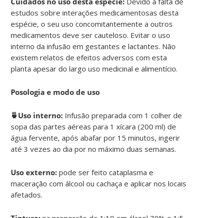
Cuidados no uso desta espécie:
Devido à falta de
estudos sobre interações medicamentosas desta
espécie, o seu uso concomitantemente a outros
medicamentos deve ser cauteloso. Evitar o uso
interno da infusão em gestantes e lactantes. Não
existem relatos de efeitos adversos com esta
planta apesar do largo uso medicinal e alimentício.
Posologia e modo de uso
🍵Uso interno:
Infusão preparada com 1 colher de
sopa das partes aéreas para 1 xícara (200 ml) de
água fervente, após abafar por 15 minutos, ingerir
até 3 vezes ao dia por no máximo duas semanas.
Uso externo:
pode ser feito cataplasma e
maceração com álcool ou cachaça e aplicar nos locais
afetados.
Tintura:
na proporção de 1:10 em álcool 70% e 1:5