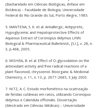
(Bacharelado em Ciências Biológicas, ênfase em
Botânica) – Faculdade de Biologia, Universidade
Federal do Rio Grande do Sul, Porto Alegre, 1985.
5. MANTENA, S. K. et al. Antiallergic, Antipyretic,
Hypoglycemic and Hepatoprotective Effects of
Aqueous Extract of Coronopus didymus LINN.
Biological & Pharmaceutical BulletinVol., [S.I.], v. 28, n.
3, p.468, 2005.
6. MISHRA, B. et al. Effect of O-glycosilation on the
antioxidant activity and free radical reactions of a
plant flavonoid, chrysoeriol. Bioorganic & Medicinal
Chemistry, v. 11, n. 13, p. 2677-2685, 3 July 2003.
7. NITZ, A. C. Estudo morfométrico na cicatrização
de feridas cutâneas em ratos, utilizando Coronopus
didymus e Calendula officinalis. Dissertação
(Mestrado em Ciências Médicas) – Universidade