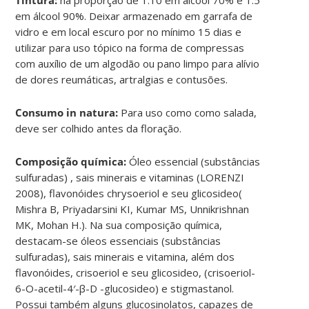
em álcool 90%. Deixar armazenado em garrafa de
vidro e em local escuro por no mínimo 15 dias e
utilizar para uso tópico na forma de compressas
com auxílio de um algodão ou pano limpo para alívio
de dores reumáticas, artralgias e contusões.
Consumo in natura:
Para uso como como salada,
deve ser colhido antes da floração.
Composição química:
Óleo essencial (substâncias
sulfuradas) , sais minerais e vitaminas (LORENZI
2008), flavonóides chrysoeriol e seu glicosideo(
Mishra B, Priyadarsini KI, Kumar MS, Unnikrishnan
MK, Mohan H.). Na sua composição química,
destacam-se óleos essenciais (substâncias
sulfuradas), sais minerais e vitamina, além dos
flavonóides, crisoeriol e seu glicosideo, (crisoeriol-
6-O-acetil-4′-β-D -glucosideo) e stigmastanol.
Possui também alguns glucosinolatos, capazes de