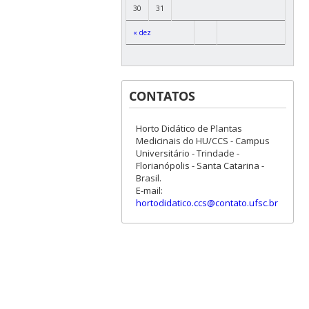
30
31
« dez
CONTATOS
Horto Didático de Plantas
Medicinais do HU/CCS - Campus
Universitário - Trindade -
Florianópolis - Santa Catarina -
Brasil.
E-mail:
hortodidatico.ccs@contato.ufsc.br