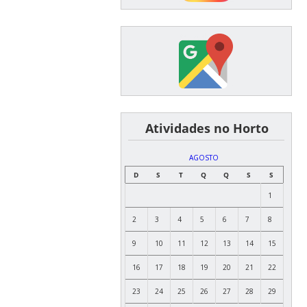
͏ ͏ ͏ ͏ ͏ ͏Atividades no Horto
AGOSTO
D
S
T
Q
Q
S
S
1
2
3
4
5
6
7
8
9
10
11
12
13
14
15
16
17
18
19
20
21
22
23
24
25
26
27
28
29