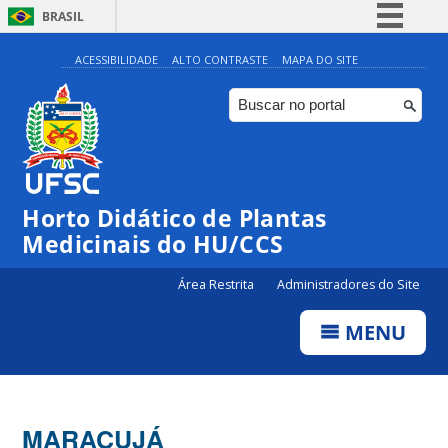
BRASIL
Simplifique!
ACESSIBILIDADE
ALTO CONTRASTE
MAPA DO SITE
Comunica BR
Participe
Acesso à informação
Legislação
Horto Didático de Plantas
Canais
Medicinais do HU/CCS
Área Restrita
Administradores do Site
MENU
MARACUJÁ