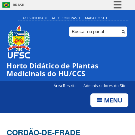
BRASIL
Simplifique!
ACESSIBILIDADE
ALTO CONTRASTE
MAPA DO SITE
Comunica BR
Participe
Acesso à informação
Legislação
Horto Didático de Plantas
Canais
Medicinais do HU/CCS
Área Restrita
Administradores do Site
MENU
CORDÃO-DE-FRADE