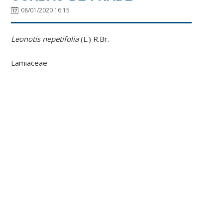
08/01/2020 16:15
Leonotis nepetifolia
(L.) R.Br.
Lamiaceae