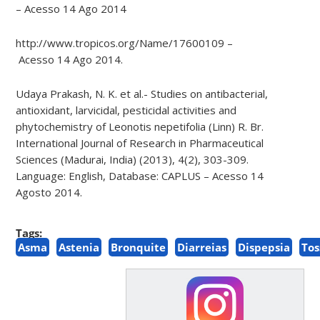
– Acesso 14 Ago 2014
http://www.tropicos.org/Name/17600109 –
Acesso 14 Ago 2014.
Udaya Prakash, N. K. et al.- Studies on antibacterial,
antioxidant, larvicidal, pesticidal activities and
phytochemistry of Leonotis nepetifolia (Linn) R. Br.
International Journal of Research in Pharmaceutical
Sciences (Madurai, India) (2013), 4(2), 303-309.
Language: English, Database: CAPLUS – Acesso 14
Agosto 2014.
Tags:
Asma
Astenia
Bronquite
Diarreias
Dispepsia
Tos