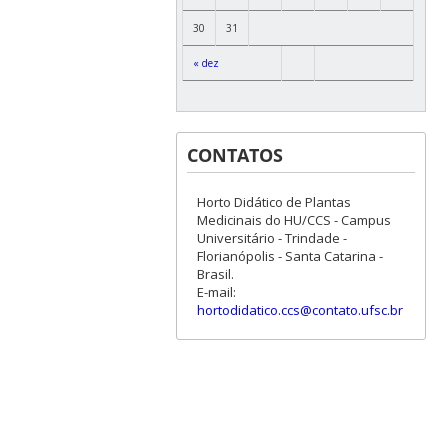
30
31
« dez
CONTATOS
Horto Didático de Plantas
Medicinais do HU/CCS - Campus
Universitário - Trindade -
Florianópolis - Santa Catarina -
Brasil.
E-mail:
hortodidatico.ccs@contato.ufsc.br