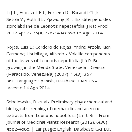
Li J 1 , Fronczek FR , Ferreira D , Burandt CL Jr ,
Setola V , Roth BL , Zjawiony JK -. Bis-diterpenóides
spirolabdane de Leonotis nepetaefolia. J Nat Prod.
2012 Apr 27;75(4):728-34.Acesso 15 Ago 2014.
Rojas, Luis B.; Cordero de Rojas, Yndra; Arzola, Juan
Carmona; Usubillaga, Alfredo – Volatile components
of the leaves of Leonotis nepetifolia (L.) R. Br.
growing in the Merida State, Venezuela – Ciencia
(Maracaibo, Venezuela) (2007), 15(3), 357-
360. Language: Spanish, Database: CAPLUS –
Acesso 14 Ago 2014.
Sobolewska, D. et al.- Preliminary phytochemical and
biological screening of methanolic and acetone
extracts from Leonotis nepetifolia (L.) R. Br – From
Journal of Medicinal Plants Research (2012), 6(30),
4582-4585. | Language: English, Database: CAPLUS