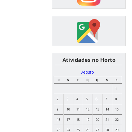
͏ ͏ ͏ ͏ ͏ ͏Atividades no Horto
AGOSTO
D
S
T
Q
Q
S
S
1
2
3
4
5
6
7
8
9
10
11
12
13
14
15
16
17
18
19
20
21
22
23
24
25
26
27
28
29