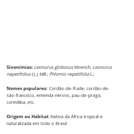
Sinonímias
:
Leonurus globosus
Moench;
Leonurus
nepetifolius
(L.) Mill.;
Phlomis nepetifolia
L.;
Nomes populares:
Cordão-de-frade, cordão-de-
são-francisco, emenda-nervos, pau-de-praga,
corindiba, etc.
Origem ou Habitat
: Nativa da África tropical e
naturalizada em todo o Brasil.