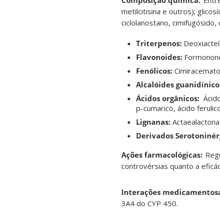
Composição química:
Entr
metilcitisina e outros); glico
ciclolanostano, cimifugósido,
Triterpenos:
Deoxiacteí
Flavonoides:
Formonone
Fenólicos:
Cimiracemato 
Alcalóides guanidínico
Ácidos orgânicos:
Ácido
p-cumarico, ácido ferulico
Lignanas:
Actaealactona
Derivados Serotoninér
Ações farmacológicas:
Regu
controvérsias quanto a efic
Interações medicamentosa
3A4 do CYP 450
.