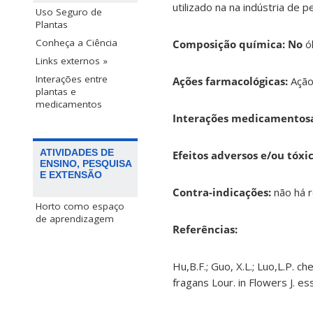
utilizado na na indústria de 
Uso Seguro de
Plantas
Conheça a Ciência
Composição química:
N
o
ól
Links externos »
Interações entre
Ações farmacológicas:
Ação
plantas e
medicamentos
Interações medicamentosa
ATIVIDADES DE
Efeitos adversos e/ou tóxic
ENSINO, PESQUISA
E EXTENSÃO
Contra-indicações:
não há r
Horto como espaço
de aprendizagem
Referências:
Hu,B.F.; Guo, X.L.; Luo,L.P. 
fragans Lour. in Flowers J. es