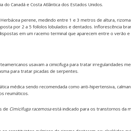
ria do Canadá e Costa Atlântica dos Estados Unidos
.
Herbácea perene, medindo entre 1 e 3 metros de altura, rizoma
mposta por 2 a 5 folíolos lobulados e dentados. Inflorescência b
, dispostas em um racemo terminal que aparecem entre o verão e
teamericanos usavam a cimicifuga para tratar irregularidades mens
asma para tratar picadas de serpentes.
ática médica sendo recomendada como anti-hipertensiva, calmant
os reumáticos.
os de
Cimicifuga racemosa
está indicado para os transtornos da 