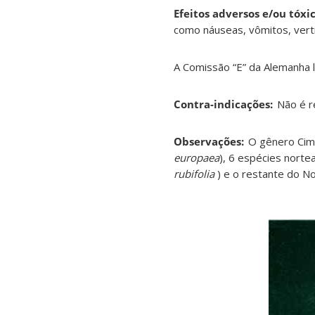
Efeitos adversos e/ou tóxic
como náuseas, vômitos, verti
A Comissão “E” da Alemanha l
Contra-indicações:
Não é 
Observações:
O gênero Cimi
europaea
), 6 espécies norte
rubifolia
) e o restante do No