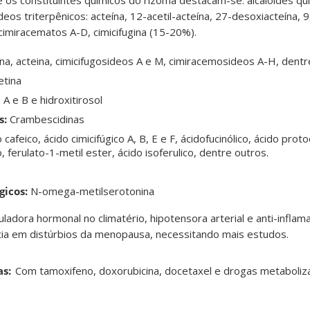
e os constituintes químicos do rizoma destacam-se: alcalóides quin
sídeos triterpênicos: acteína, 12-acetil-acteína, 27-desoxiacteína, 
 cimiracematos A-D, cimicifugina (15-20%)
.
na, acteina, cimicifugosideos A e M, cimiracemosideos A-H, dentr
tina
A e B e hidroxitirosol
s:
Crambescidinas
 cafeico, ácido cimicifúgico A, B, E e F, ácidofucinólico, ácido prot
, ferulato-1-metil ester, ácido isoferulico, dentre outros.
gicos:
N-omega-metilserotonina
ladora hormonal no climatério, hipotensora arterial e anti-inflam
ácia em distúrbios da menopausa, necessitando mais estudos
.
s:
C
om tamoxifeno, doxorubicina, docetaxel e drogas metaboliz