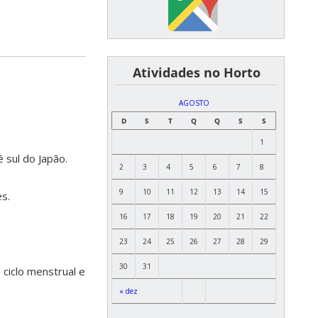
͏ ͏ ͏ ͏ ͏ ͏Atividades no Horto
AGOSTO
D
S
T
Q
Q
S
S
1
 sul do Japão.
2
3
4
5
6
7
8
9
10
11
12
13
14
15
s.
16
17
18
19
20
21
22
23
24
25
26
27
28
29
30
31
 ciclo menstrual e
« dez