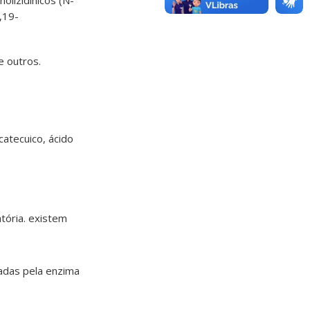
olizidínicos (N-
9,19-
e outros.
ocatecuico, ácido
atória. existem
adas pela enzima