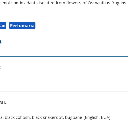
. Phenolic antioxidants isolated from flowers of Osmanthus fragans.
ção
Perfumaria
A
t
.
sa
L
.
ga, black cohosh, black snakeroot, bugbane (English, EUA).