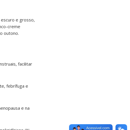
 escuro e grosso,
ranco-creme
 o outono
.
truais, facilitar
e, febrífuga e
menopausa e na