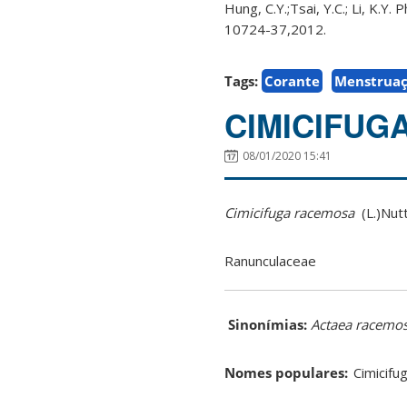
Hung, C.Y.;Tsai, Y.C.; Li, K.Y
10724-37,2012.
Tags:
Corante
Menstrua
CIMICIFUG
08/01/2020 15:41
Cimicifuga racemosa
(L.)Nut
Ranunculaceae
Sinonímias
:
Actaea racemo
Nomes
populares
:
C
imicifu