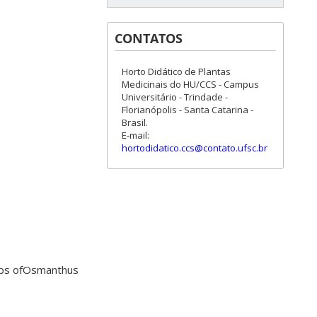
CONTATOS
Horto Didático de Plantas
Medicinais do HU/CCS - Campus
Universitário - Trindade -
Florianópolis - Santa Catarina -
Brasil.
E-mail:
hortodidatico.ccs@contato.ufsc.br
roups ofOsmanthus