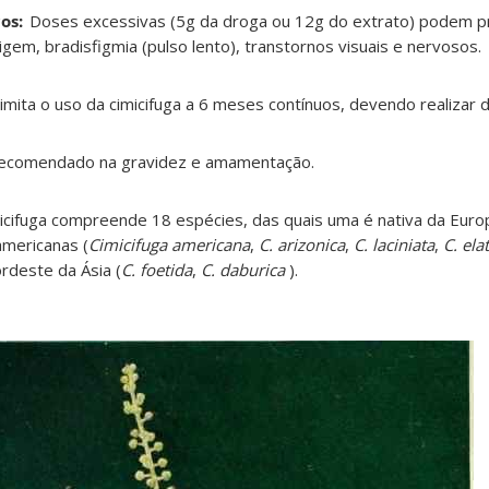
os:
Doses excessivas (5g da droga ou 12g do extrato) podem p
gem, bradisfigmia (pulso lento), transtornos visuais e nervosos.
imita o uso da cimicifuga a 6 meses contínuos, devendo realizar
recomendado na gravidez e amamentação
.
cifuga compreende 18 espécies, das quais uma é nativa da Euro
americanas (
Cimicifuga americana
,
C. arizonica
,
C. laciniata
,
C. ela
rdeste da Ásia (
C. foetida
,
C. daburica
)
.