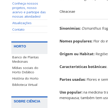
Conheça nossos
projetos, nosso
Oleaceae
acervo e participe das
nossas atividades!
Atualizações
Sinonímias
:
Osmanthus frag
Contato
Nomes populares:
Flor do i
HORTO
Origem ou Habitat:
Regiões 
Banco de Plantas
Medicinais
Características botânicas:
Mídias sociais do
Horto Didático
História do Horto
Partes usadas:
Flores e sem
Biblioteca Virtual
Uso popular:
na medicina tr
menopausa; também tem uso
SOBRE CIÊNCIA