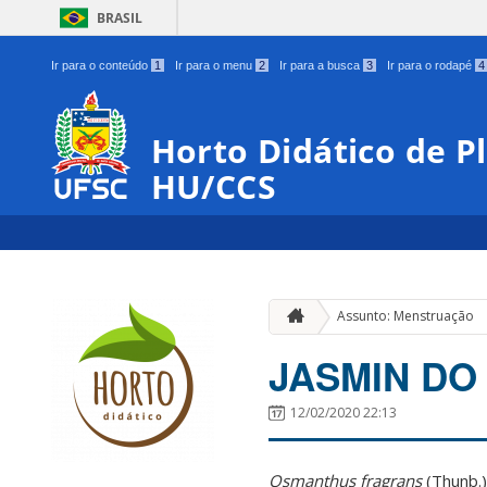
BRASIL
Ir para o conteúdo
1
Ir para o menu
2
Ir para a busca
3
Ir para o rodapé
4
Horto Didático de P
HU/CCS
Assunto: Menstruação
JASMIN DO
12/02/2020 22:13
Osmanthus fragrans
(Thunb.)