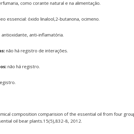
perfumaria, como corante natural e na alimentação.
eo essencial: óxido linalool,2-butanona, ocimeno.
 antioxidante, anti-inflamatória.
s:
não há registro de interações.
os:
não há registro.
egistro.
chemical composition comparision of the essential oil from four g
sential oil bear plants.15(5),832-8, 2012.