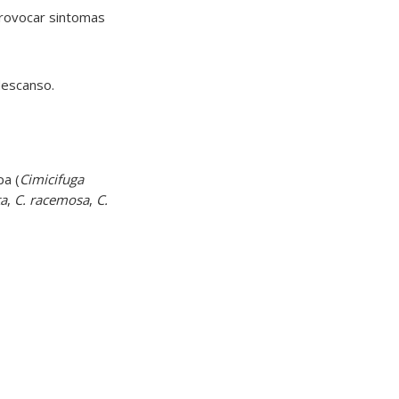
rovocar sintomas
 descanso
.
pa (
Cimicifuga
ta
,
C. racemosa
,
C.