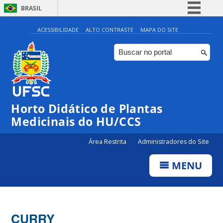
BRASIL
Simplifique!
ACESSIBILIDADE
ALTO CONTRASTE
MAPA DO SITE
Comunica BR
Participe
Acesso à informação
Legislação
Horto Didático de Plantas
Canais
Medicinais do HU/CCS
Área Restrita
Administradores do Site
MENU
CURRY