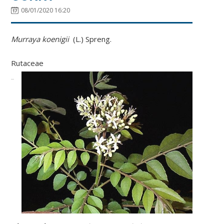
08/01/2020 16:20
Murraya
koenigii
(
L.)
Spreng
.
Rutaceae