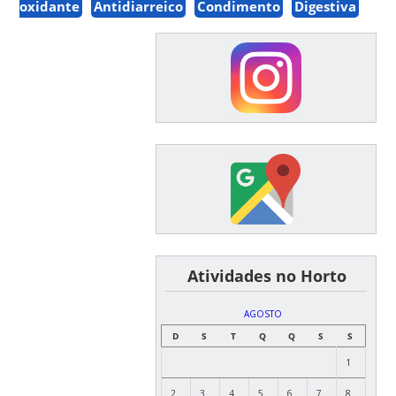
oxidante
Antidiarreico
Condimento
Digestiva
͏ ͏ ͏ ͏ ͏ ͏Atividades no Horto
AGOSTO
D
S
T
Q
Q
S
S
1
2
3
4
5
6
7
8