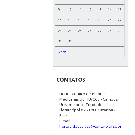
9
10
11
12
13
14
15
16
17
18
19
20
21
22
23
24
25
26
27
28
29
30
31
« dez
CONTATOS
Horto Didático de Plantas
Medicinais do HU/CCS - Campus
Universitário - Trindade -
Florianópolis - Santa Catarina -
Brasil.
E-mail:
hortodidatico.ccs@contato.ufsc.br