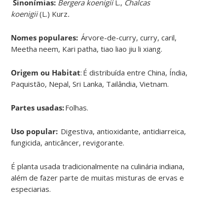
Sinonímias
:
Bergera koenigii
L.,
Chalcas
koenigii
(L.) Kurz
.
Nomes populares:
Árvore-de-curry, curry, caril,
Meetha neem, Kari patha, tiao liao jiu li xiang
.
Origem ou Habitat
:
É distribuída entre China, Índia,
Paquistão, Nepal, Sri Lanka, Tailândia, Vietnam
.
Partes usadas:
Folhas
.
Uso popular:
Digestiva, antioxidante, antidiarreica,
fungicida, anticâncer, revigorante.
É planta usada tradicionalmente na culinária indiana,
além de fazer parte de muitas misturas de ervas e
especiarias
.