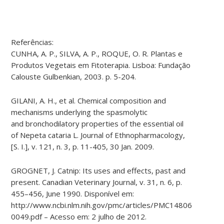
Referências:
CUNHA, A. P., SILVA, A. P., ROQUE, O. R. Plantas e
Produtos Vegetais em Fitoterapia. Lisboa: Fundação
Calouste Gulbenkian, 2003. p. 5-204.
GILANI, A. H., et al. Chemical composition and
mechanisms underlying the spasmolytic
and bronchodilatory properties of the essential oil
of Nepeta cataria L. Journal of Ethnopharmacology,
[S. I.], v. 121, n. 3, p. 11-405, 30 Jan. 2009.
GROGNET, J. Catnip: Its uses and effects, past and
present. Canadian Veterinary Journal, v. 31, n. 6, p.
455–456, June 1990. Disponível em:
http://www.ncbi.nlm.nih.gov/pmc/articles/PMC1480656/pdf/
0049.pdf – Acesso em: 2 julho de 2012.