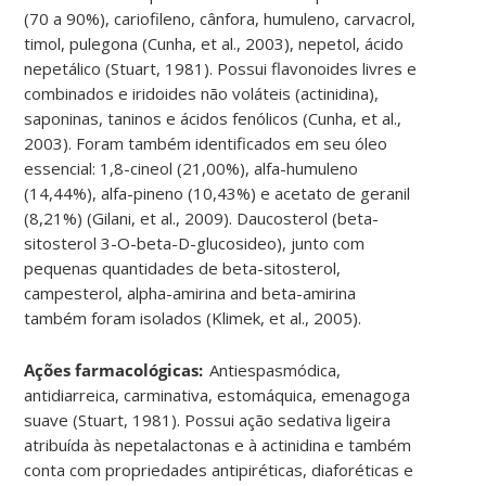
(70 a 90%), cariofileno, cânfora, humuleno, carvacrol,
timol, pulegona (Cunha, et al., 2003), nepetol, ácido
nepetálico (Stuart, 1981). Possui flavonoides livres e
combinados e iridoides não voláteis (actinidina),
saponinas, taninos e ácidos fenólicos (Cunha, et al.,
2003). Foram também identificados em seu óleo
essencial: 1,8-cineol (21,00%), alfa-humuleno
(14,44%), alfa-pineno (10,43%) e acetato de geranil
(8,21%) (Gilani, et al., 2009). Daucosterol (beta-
sitosterol 3-O-beta-D-glucosideo), junto com
pequenas quantidades de beta-sitosterol,
campesterol, alpha-amirina and beta-amirina
também foram isolados (Klimek, et al., 2005).
Ações farmacológicas:
Antiespasmódica,
antidiarreica, carminativa, estomáquica, emenagoga
suave (Stuart, 1981). Possui ação sedativa ligeira
atribuída às nepetalactonas e à actinidina e também
conta com propriedades antipiréticas, diaforéticas e