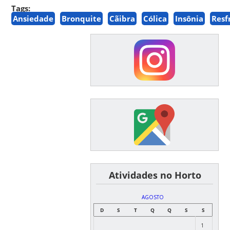
Tags:
Ansiedade
Bronquite
Cãibra
Cólica
Insônia
Resf
͏ ͏ ͏ ͏ ͏ ͏Atividades no Horto
AGOSTO
D
S
T
Q
Q
S
S
1