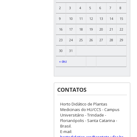
2
3
4
5
6
7
8
9
10
11
12
13
14
15
16
17
18
19
20
21
22
23
24
25
26
27
28
29
30
31
« dez
CONTATOS
Horto Didático de Plantas
Medicinais do HU/CCS - Campus
Universitário - Trindade -
Florianópolis - Santa Catarina -
Brasil.
E-mail:
hortodidatico.ccs@contato.ufsc.br