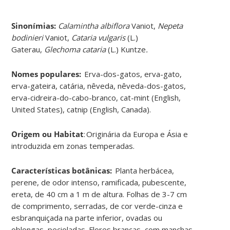
Sinonímias
:
Calamintha albiflora
Vaniot,
Nepeta
bodinieri
Vaniot,
Cataria vulgaris
(L.)
Gaterau,
Glechoma cataria
(L.) Kuntze
.
Nomes populares:
Erva-dos-gatos, erva-gato,
erva-gateira, catária, nêveda, nêveda-dos-gatos,
erva-cidreira-do-cabo-branco, cat-mint (English,
United States), catnip (English, Canada).
Origem ou Habitat
: Originária da Europa e Ásia e
introduzida em zonas temperadas.
Características botânicas:
Planta herbácea,
perene, de odor intenso, ramificada, pubescente,
ereta, de 40 cm a 1 m de altura. Folhas de 3-7 cm
de comprimento, serradas, de cor verde-cinza e
esbranquiçada na parte inferior, ovadas ou
oblongas, pecioladas. Flores brancas, com manchas