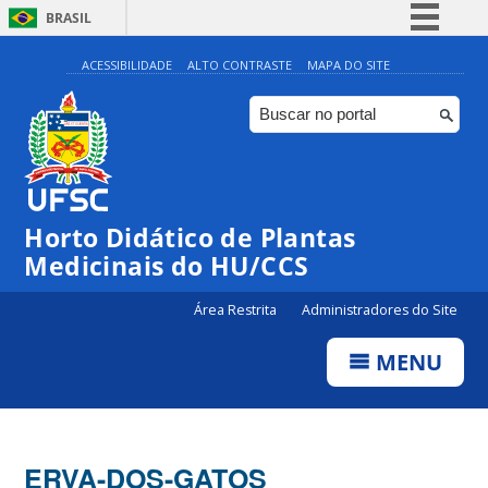
BRASIL
Simplifique!
ACESSIBILIDADE
ALTO CONTRASTE
MAPA DO SITE
Comunica BR
Participe
Acesso à informação
Legislação
Horto Didático de Plantas
Canais
Medicinais do HU/CCS
Área Restrita
Administradores do Site
MENU
ERVA-DOS-GATOS