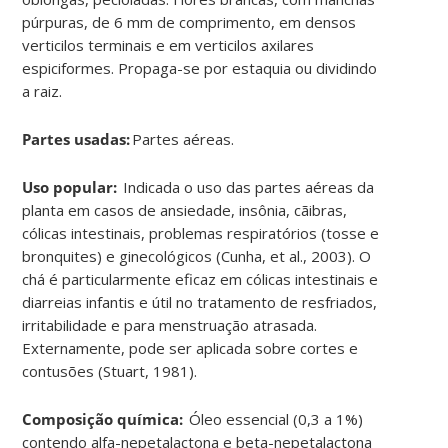
púrpuras, de 6 mm de comprimento, em densos
verticilos terminais e em verticilos axilares
espiciformes. Propaga-se por estaquia ou dividindo
a raiz.
Partes usadas:
Partes aéreas.
Uso popular:
Indicada o uso das partes aéreas da
planta em casos de ansiedade, insônia, cãibras,
cólicas intestinais, problemas respiratórios (tosse e
bronquites) e ginecológicos (Cunha, et al., 2003). O
chá é particularmente eficaz em cólicas intestinais e
diarreias infantis e útil no tratamento de resfriados,
irritabilidade e para menstruação atrasada.
Externamente, pode ser aplicada sobre cortes e
contusões (Stuart, 1981).
Composição química:
Óleo essencial (0,3 a 1%)
contendo alfa-nepetalactona e beta-nepetalactona