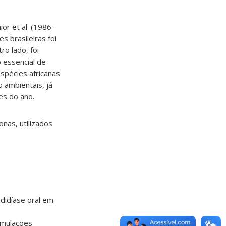
ior et al. (1986-
s brasileiras foi
ro lado, foi
o essencial de
spécies africanas
o ambientais, já
es do ano.
nas, utilizados
didíase oral em
ormulações