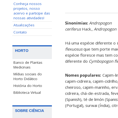
Conheça nossos
projetos, nosso
acervo e participe das
nossas atividades!
Sinonímias
:
Andropogon
Atualizações
ceriferus
Hack.,
Andropogon c
Contato
Há uma espécie diferente o
flexuosus
que tem porte maio
HORTO
espécie floresce mas tem c
diferente do
Cymbopogon fl
Banco de Plantas
Medicinais
Mídias sociais do
Nomes populares:
Capim-li
Horto Didático
capim-cidreira, capim-cidrilh
História do Horto
cheiroso, capim-marinho, erva
Biblioteca Virtual
cidreira, chá-de-estrada, fev
(Spanish), té de limón (Spani
(Portugal), surwai (Índia), cit
SOBRE CIÊNCIA