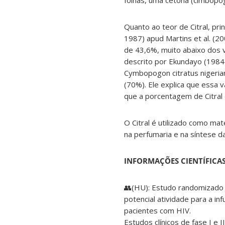
folhas, uma cetona (cimbopo
Quanto ao teor de Citral, prin
1987) apud Martins et al. (20
de 43,6%, muito abaixo dos va
descrito por Ekundayo (1984) 
Cymbopogon citratus nigeria
(70%). Ele explica que essa v
que a porcentagem de Citral 
O Citral é utilizado como ma
na perfumaria e na síntese da
INFORMAÇÕES CIENTÍFICAS
👥(HU): Estudo randomizado
potencial atividade para a i
pacientes com HIV.
Estudos clínicos de fase I e 