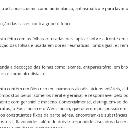
radicionais, usam como antimalárico, antiasmático e para lavar o
ção das raízes contra gripe e febre.
a feita com as folhas trituradas para aplicar sobre a fronte em
cção das folhas é usada em dores reumáticas, lombalgias, eczem
nda a decocção das folhas como laxante, antiparasitário, em br
epra e como afrodisíaco.
nta contém um óleo rico em inúmeros alcoóis, ácidos voláteis, al
 compostos pelos isômeros neral e geranial, é responsável pelo od
mente com geraniol e mirceno. Comercialmente, distinguem-se doi
ratus, o East Indian e o West Indian, que diferem por possuírem
os constituintes fixos da parte aérea, encontram-se substâncias a
tosteral, flavonóides, além de dois triterpenóides isolados da ce