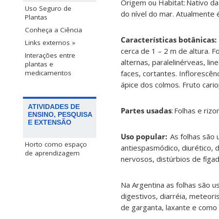
Origem ou Habitat: Nativo da
Uso Seguro de
do nível do mar. Atualmente é
Plantas
Conheça a Ciência
Características botânicas:
Links externos »
cerca de 1 – 2 m de altura. 
Interações entre
alternas, paralelinérveas, l
plantas e
faces, cortantes. Inflorescê
medicamentos
ápice dos colmos. Fruto cari
ATIVIDADES DE
Partes usadas
: Folhas e riz
ENSINO, PESQUISA
E EXTENSÃO
Uso popular:
As folhas são 
Horto como espaço
antiespasmódico, diurético,
de aprendizagem
nervosos, distúrbios de fígad
Na Argentina as folhas são u
digestivos, diarréia, meteori
de garganta, laxante e como 