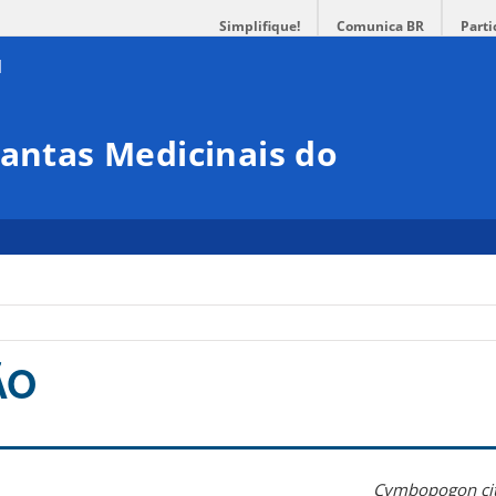
Simplifique!
Comunica BR
Parti
lantas Medicinais do
ÃO
Cymbopogon cit