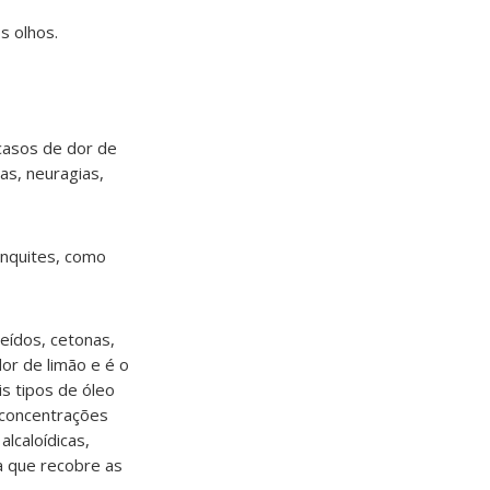
s olhos.
 casos de dor de
as, neuragias,
onquites, como
deídos, cetonas,
or de limão e é o
s tipos de óleo
 concentrações
lcaloídicas,
ra que recobre as