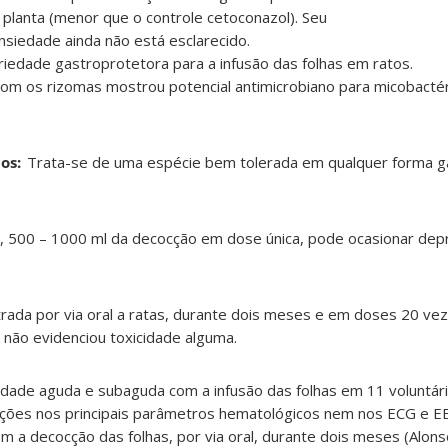
 planta (menor que o controle cetoconazol). Seu
nto da ansiedade ainda não está esclarecido. 
 a propriedade gastroprotetora para a infusão das fo
rizomas mostrou potencial antimicrobiano para micobactér
os:
Trata-se de uma espécie bem tolerada em qualquer forma ga
 500 – 1000 ml da decocção em dose única, pode ocasionar dep
strada por via oral a ratas, durante dois meses e em doses 20 ve
 não evidenciou toxicidade alguma.
cidade aguda e subaguda com a infusão das folhas em 11 voluntá
ções nos principais parâmetros hematológicos nem nos ECG e E
a decocção das folhas, por via oral, durante dois meses (Alons