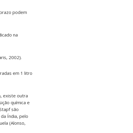
o prazo podem
dicado na
ris, 2002).
radas em 1 litro
, existe outra
ição química e
Stapf são
da Índia, pelo
uela (Alonso,