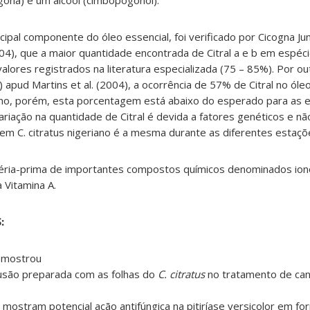
gona) e um álcool (cimbopogonol).
cipal componente do óleo essencial, foi verificado por Cicogna Jun
04), que a maior quantidade encontrada de Citral a e b em espécie
lores registrados na literatura especializada (75 – 85%). Por out
apud Martins et al. (2004), a ocorrência de 57% de Citral no óle
no, porém, esta porcentagem está abaixo do esperado para as e
ariação na quantidade de Citral é devida a fatores genéticos e nã
em C. citratus nigeriano é a mesma durante as diferentes estaçõ
téria-prima de importantes compostos químicos denominados iono
 Vitamina A.
:
 mostrou
nfusão preparada com as folhas do
C. citratus
no tratamento de can
II mostram potencial ação antifúngica na pitiríase versicolor em f