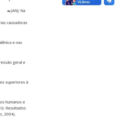
🐁(AN): Na
lhas em ratos.
ias causadoras
lênica e nas
ressão geral e
zes superiores à
rios humanos e
EG. Resultados
o, 2004).