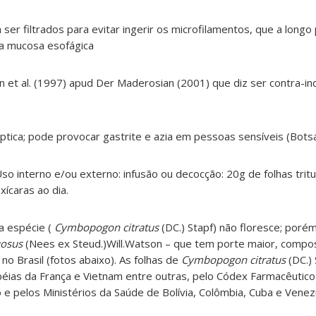
ser filtrados para evitar ingerir os microfilamentos, que a long
a mucosa esofágica
 et al. (1997) apud Der Maderosian (2001) que diz ser contra-in
ptica; pode provocar gastrite e azia em pessoas sensíveis (Botsa
so interno e/ou externo: infusão ou decocção: 20g de folhas tritu
xícaras ao dia.
a espécie (
Cymbopogon citratus
(DC.) Stapf) não floresce; porém
osus
(Nees ex Steud.)Will.Watson – que tem porte maior, compos
no Brasil (fotos abaixo). As folhas de
Cymbopogon citratus
(DC.) 
ias da França e Vietnam entre outras, pelo Códex Farmacêutico 
 e pelos Ministérios da Saúde de Bolívia, Colômbia, Cuba e Venez