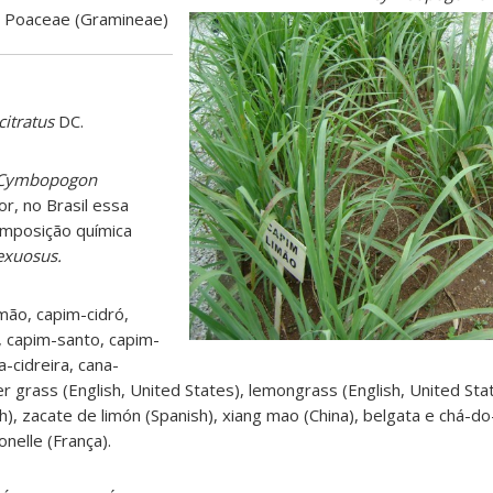
Poaceae (Gramineae)
itratus
DC.
Cymbopogon
r, no Brasil essa
omposição química
exuosus.
mão, capim-cidró,
o, capim-santo, capim-
-cidreira, cana-
er grass (English, United States), lemongrass (English, United Sta
sh), zacate de limón (Spanish), xiang mao (China), belgata e chá-d
ronelle (França).