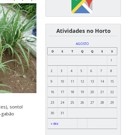
͏ ͏ ͏ ͏ ͏ ͏Atividades no Horto
AGOSTO
D
S
T
Q
Q
S
S
1
2
3
4
5
6
7
8
9
10
11
12
13
14
15
16
17
18
19
20
21
22
23
24
25
26
27
28
29
tes), sontol
o-gabão
30
31
« dez