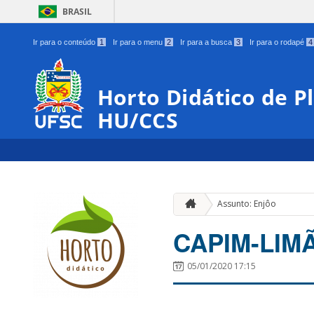
BRASIL
Ir para o conteúdo
1
Ir para o menu
2
Ir para a busca
3
Ir para o rodapé
4
Horto Didático de P
HU/CCS
Assunto: Enjôo
CAPIM-LIM
05/01/2020 17:15