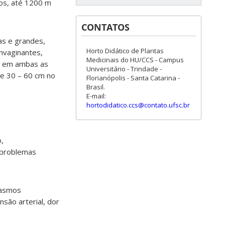
dos, até 1200 m
CONTATOS
as e grandes,
Horto Didático de Plantas
invaginantes,
Medicinais do HU/CCS - Campus
as em ambas as
Universitário - Trindade -
de 30 – 60 cm no
Florianópolis - Santa Catarina -
Brasil.
E-mail:
hortodidatico.ccs@contato.ufsc.br
o,
 problemas
pasmos
nsão arterial, dor