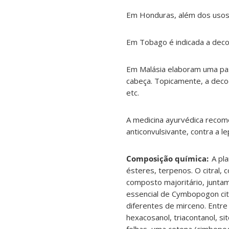
Em Honduras, além dos usos t
Em Tobago é indicada a decoc
Em Malásia elaboram uma past
cabeça. Topicamente, a deco
etc.
A medicina ayurvédica recome
anticonvulsivante, contra a l
Composição química:
A pla
ésteres, terpenos. O citral,
composto majoritário, junta
essencial de Cymbopogon cit
diferentes de mirceno. Entre 
hexacosanol, triacontanol, si