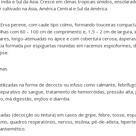
 Índia e Sul da Ásia. Cresce em climas tropicais úmidos, ensolara
 cultivado na Ásia, América Central e Sul da América.
Erva perene, com caule tipo colmo, formando touceiras compact
Folhas com 60 – 100 cm de comprimento e, 1,5 – 2 cm de largura, 
ineares, longo-atenuadas no ápice e com cobertura cerosa, ásper
ncia formada por espiguetas reunidas em racemos espiciformes, 
opse.
omas.
utilizadas na forma de decocto ou infuso como calmante, febrífug
 depurativo do sangue, tratamento de hemorróidas, pressão alta,
o, má digestão, enjôos e diarréia.
sadas (decocção ou tintura) em casos de gripe, febre, tosse, es
smo, quadros respiratórios, nervos, insônia, pé-de-atleta, hiperte
antiemético.