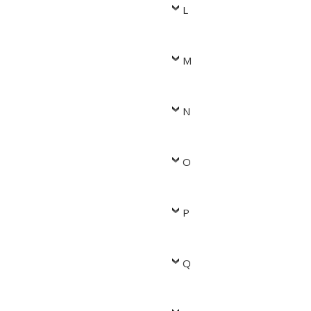
L
M
N
O
P
Q