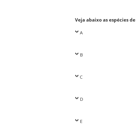
Veja abaixo as espécies 
A
B
C
D
E