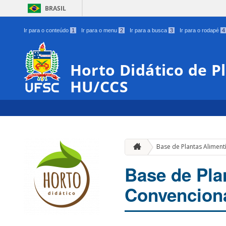
BRASIL
Ir para o conteúdo
1
Ir para o menu
2
Ir para a busca
3
Ir para o rodapé
4
Horto Didático de P
HU/CCS
Base de Plantas Aliment
Base de Pla
Convencion