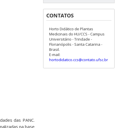
CONTATOS
Horto Didático de Plantas
Medicinais do HU/CCS - Campus
Universitário - Trindade -
Florianópolis - Santa Catarina -
Brasil.
E-mail:
hortodidatico.ccs@contato.ufsc.br
idades das PANC.
nalizadas na base