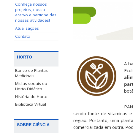
Conheça nossos
projetos, nosso
acervo e participe das
nossas atividades!
Atualizações
Contato
HORTO
A ba
Ecol
Banco de Plantas
Medicinais
ali
Mídias sociais do
par
Horto Didático
botâ
História do Horto
Biblioteca Virtual
PANC
sendo fonte de vitaminas e
região. Portanto, uma plan
SOBRE CIÊNCIA
comercializada em outra. Pod