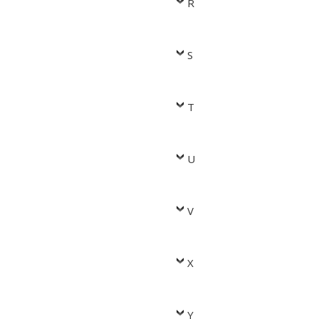
R
S
T
U
V
X
Y