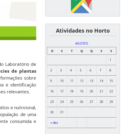
͏ ͏ ͏ ͏ ͏ ͏Atividades no Horto
AGOSTO
D
S
T
Q
Q
S
S
1
do Laboratório de
cies de plantas
2
3
4
5
6
7
8
nformações sobre
9
10
11
12
13
14
15
lia e identificação
ões relevantes.
16
17
18
19
20
21
22
23
24
25
26
27
28
29
cio e nutricional,
30
31
população de uma
ente consumida e
« dez