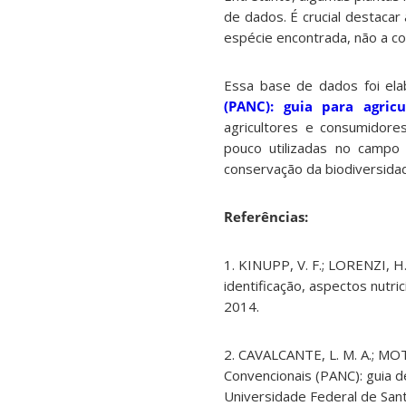
de dados. É crucial destacar
espécie encontrada, não a c
Essa base de dados foi ela
(PANC): guia para agric
agricultores e consumidore
pouco utilizadas no campo 
conservação da biodiversida
Referências:
1.
KINUPP, V. F.; LORENZI, H
identificação, aspectos nutri
2014.
2.
CAVALCANTE, L. M. A.; MOTA,
Convencionais (PANC): guia d
Universidade Federal de
Sant