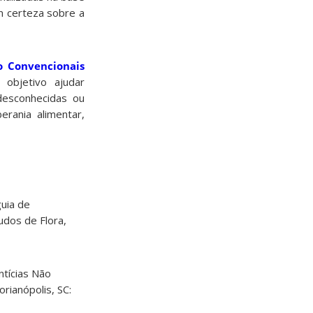
em certeza sobre a
o Convencionais
objetivo ajudar
desconhecidas ou
rania alimentar,
guia de
tudos de Flora,
ntícias Não
rianópolis, SC: