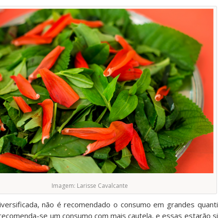
Imagem: Larisse Cavalcante
iversificada, não é recomendado o consumo em grandes quant
 recomenda-se um consumo com mais cautela, e essas estarão si