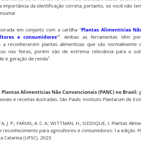
 a importância da identificação correta; portanto, se você não t
onsuma!
borada em conjunto com a cartilha “
Plantas Alimentícias Nã
ultores e consumidores
”². Ambas as ferramentas têm por 
s a reconhecerem plantas alimentícias que são normalmente 
ou nas feiras, porém são de extrema relevância para a sobe
de e geração de renda¹.
.
Plantas Alimentícias Não Convencionais (PANC) no Brasil:
cionais e receitas ilustradas. São Paulo: Instituto Plantarum de Es
 J. P.; FARIAS, A. C. A.; WITTMAN, H.; SIDDIQUE, I. Plantas Alime
e reconhecimento para agricultores e consumidores. 1a edição. Flo
a Catarina (UFSC). 2023.