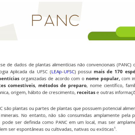
se de dados de plantas alimentícias não convencionais (PANC) 
ogia Aplicada da UFSC (
LEAp-UFSC
)
possui
mais de 170 espé
mentícias
organizadas de acordo com o
nome popular,
com i
tes comestíveis
,
métodos de preparo
, nome científico, famí
nica, origem, hábito de crescimento,
receitas
e outras informaç
 são plantas ou partes de plantas que possuem potencial alimentí
 minerais. No entanto, não são consumidas amplamente pela 
ta pode ser definida como PANC em um local, mas ser amplam
em ser espontâneas ou cultivadas, nativas ou exóticas¹.