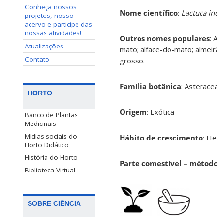
Conheça nossos
Nome científico
:
Lactuca in
projetos, nosso
acervo e participe das
nossas atividades!
Outros nomes populares
: 
Atualizações
mato; alface-do-mato; almei
Contato
grosso.
Família botânica
: Asterace
HORTO
Origem
: Exótica
Banco de Plantas
Medicinais
Mídias sociais do
Hábito de crescimento
: H
Horto Didático
História do Horto
Parte comestível – método
Biblioteca Virtual
SOBRE CIÊNCIA