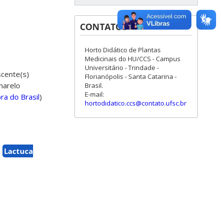
CONTATOS
Horto Didático de Plantas
Medicinais do HU/CCS - Campus
Universitário - Trindade -
scente(s)
Florianópolis - Santa Catarina -
amarelo
Brasil.
E-mail:
ora do Brasil
)
hortodidatico.ccs@contato.ufsc.br
Lactuca