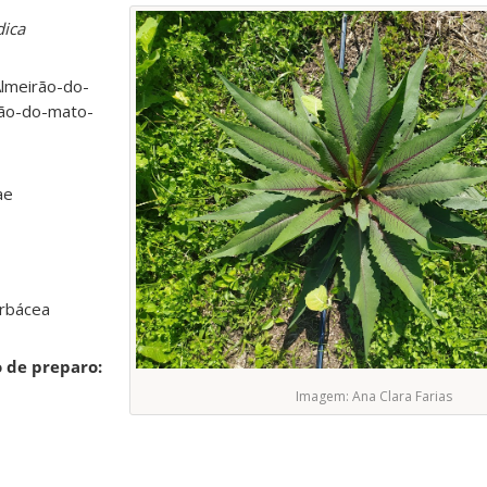
dica
Almeirão-do-
rão-do-mato-
ae
erbácea
 de preparo:
Imagem: Ana Clara Farias