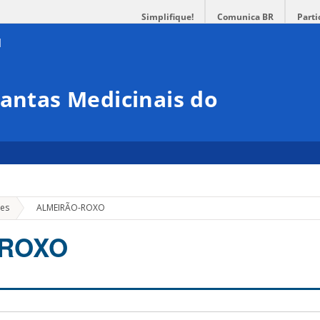
Simplifique!
Comunica BR
Parti
lantas Medicinais do
»
ões
ALMEIRÃO-ROXO
-ROXO