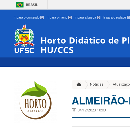
BRASIL
Ir para o conteúdo
1
Ir para o menu
2
Ir para a busca
3
Ir para o rodapé
4
Horto Didático de P
HU/CCS
Notícias
Atualizaç
ALMEIRÃO
04/12/2023 10:03