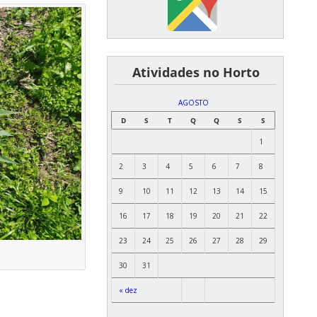
͏ ͏ ͏ ͏ ͏ ͏Atividades no Horto
AGOSTO
D
S
T
Q
Q
S
S
1
2
3
4
5
6
7
8
9
10
11
12
13
14
15
16
17
18
19
20
21
22
23
24
25
26
27
28
29
30
31
« dez