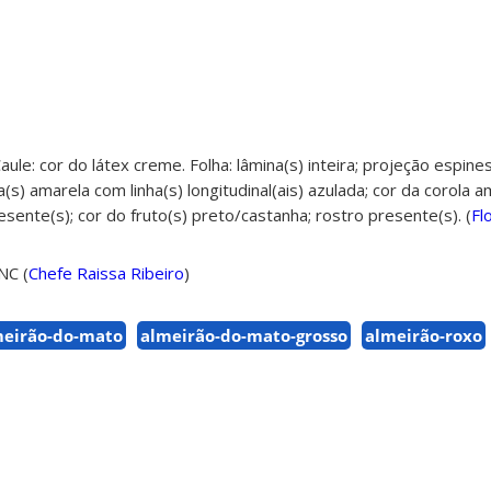
aule: cor do látex creme. Folha: lâmina(s) inteira; projeção espine
a(s) amarela com linha(s) longitudinal(ais) azulada; cor da corola 
resente(s); cor do fruto(s) preto/castanha; rostro presente(s). (
Fl
ANC
(
Chefe Raissa Ribeiro
)
eirão-do-mato
almeirão-do-mato-grosso
almeirão-roxo