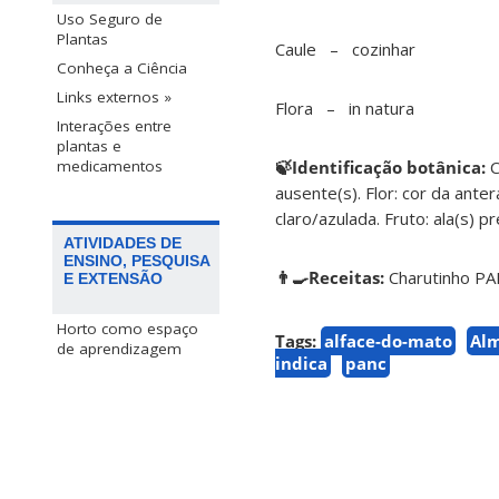
Uso Seguro de
Plantas
Caule – cozinhar
Conheça a Ciência
Links externos »
Flora – in natura
Interações entre
plantas e
🍃Identificação botânica:
C
medicamentos
ausente(s). Flor: cor da anter
claro/azulada. Fruto: ala(s) p
ATIVIDADES DE
ENSINO, PESQUISA
👨‍🍳Receitas:
Charutinho P
E EXTENSÃO
Horto como espaço
Tags:
alface-do-mato
Alm
de aprendizagem
indica
panc