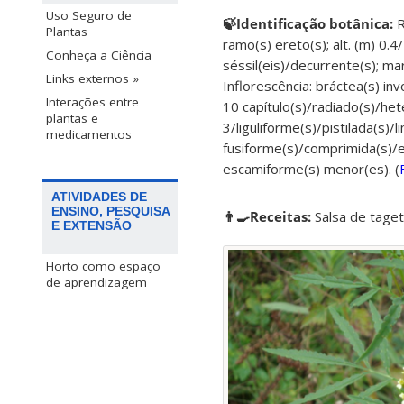
Uso Seguro de
🍃Identificação botânica:
R
Plantas
ramo(s) ereto(s); alt. (m) 0.4
Conheça a Ciência
séssil(eis)/decurrente(s); m
Links externos »
Inflorescência: bráctea(s) inv
Interações entre
10 capítulo(s)/radiado(s)/hete
plantas e
3/liguliforme(s)/pistilada(s)/
medicamentos
fusiforme(s)/comprimida(s)/en
escamiforme(s) menor(es). (
ATIVIDADES DE
ENSINO, PESQUISA
👨‍🍳Receitas:
Salsa de tage
E EXTENSÃO
Horto como espaço
de aprendizagem