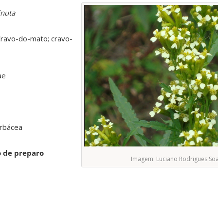
inuta
Cravo-do-mato; cravo-
ae
erbácea
o de preparo
Imagem: Luciano Rodrigues So