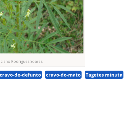
ciano Rodrigues Soares
cravo-de-defunto
cravo-do-mato
Tagetes minuta