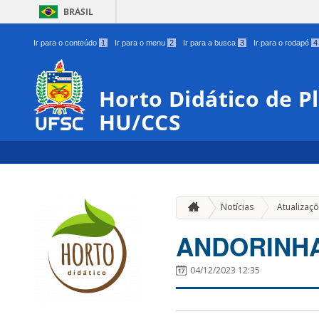
BRASIL
Ir para o conteúdo
1
Ir para o menu
2
Ir para a busca
3
Ir para o rodapé
4
Horto Didático de P
HU/CCS
Notícias
Atualizaç
ANDORINH
04/12/2023 12:35