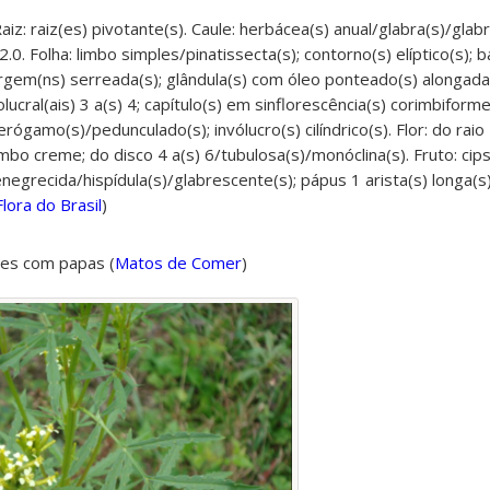
aiz: raiz(es) pivotante(s). Caule: herbácea(s) anual/glabra(s)/glab
/2.0. Folha: limbo simples/pinatissecta(s); contorno(s) elíptico(s); 
argem(ns) serreada(s); glândula(s) com óleo ponteado(s) alongada
olucral(ais) 3 a(s) 4; capítulo(s) em sinflorescência(s) corimbifor
rógamo(s)/pedunculado(s); invólucro(s) cilíndrico(s). Flor: do raio 
limbo creme; do disco 4 a(s) 6/tubulosa(s)/monóclina(s). Fruto: cips
egrecida/hispídula(s)/glabrescente(s); pápus 1 arista(s) longa(s)
Flora do Brasil
)
tes com papas
(
Matos de Comer
)