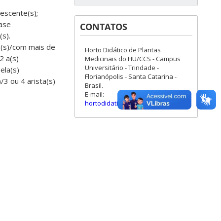
rescente(s);
base
CONTATOS
(s).
me(s)/com mais de
Horto Didático de Plantas
2 a(s)
Medicinais do HU/CCS - Campus
Universitário - Trindade -
ela(s)
Florianópolis - Santa Catarina -
/3 ou 4 arista(s)
Brasil.
E-mail:
hortodidatico.ccs@contato.ufsc.br