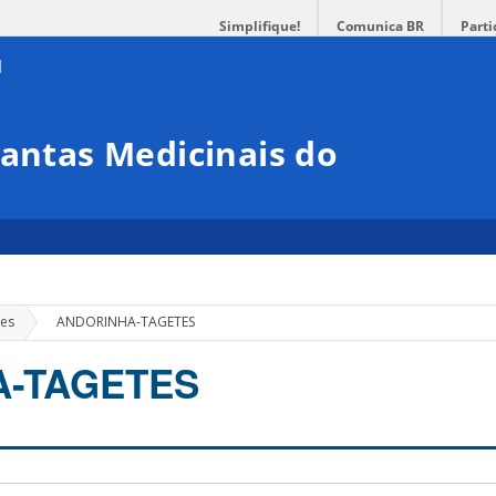
Simplifique!
Comunica BR
Parti
lantas Medicinais do
»
ões
ANDORINHA-TAGETES
A-TAGETES