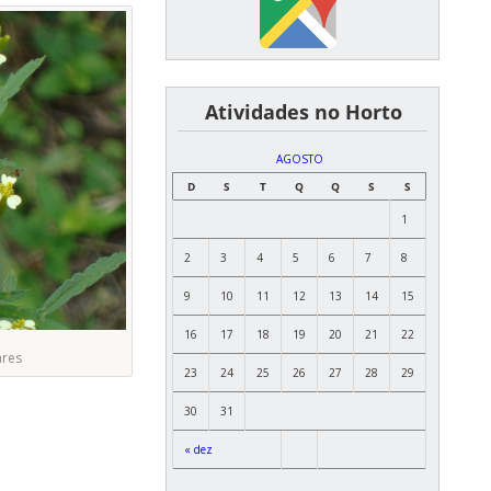
͏ ͏ ͏ ͏ ͏ ͏Atividades no Horto
AGOSTO
D
S
T
Q
Q
S
S
1
2
3
4
5
6
7
8
9
10
11
12
13
14
15
16
17
18
19
20
21
22
ares
23
24
25
26
27
28
29
30
31
« dez