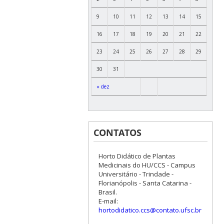
9
10
11
12
13
14
15
16
17
18
19
20
21
22
23
24
25
26
27
28
29
30
31
« dez
CONTATOS
Horto Didático de Plantas
Medicinais do HU/CCS - Campus
Universitário - Trindade -
Florianópolis - Santa Catarina -
Brasil.
E-mail:
hortodidatico.ccs@contato.ufsc.br