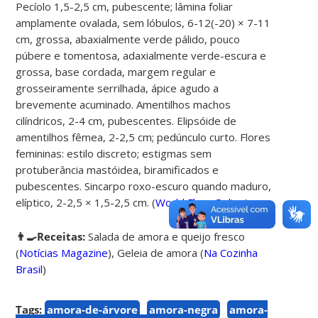
Pecíolo 1,5-2,5 cm, pubescente; lâmina foliar
amplamente ovalada, sem lóbulos, 6-12(-20) × 7-11
cm, grossa, abaxialmente verde pálido, pouco
púbere e tomentosa, adaxialmente verde-escura e
grossa, base cordada, margem regular e
grosseiramente serrilhada, ápice agudo a
brevemente acuminado. Amentilhos machos
cilíndricos, 2-4 cm, pubescentes. Elipsóide de
amentilhos fêmea, 2-2,5 cm; pedúnculo curto. Flores
femininas: estilo discreto; estigmas sem
protuberância mastóidea, biramificados e
pubescentes. Sincarpo roxo-escuro quando maduro,
elíptico, 2-2,5 × 1,5-2,5 cm. (
World Flora Online
)
👨‍🍳Receitas:
Salada de amora e queijo fresco
(
Notícias Magazine
),
Geleia de amora
(
Na Cozinha
Brasil
)
Tags:
amora-de-árvore
amora-negra
amora-