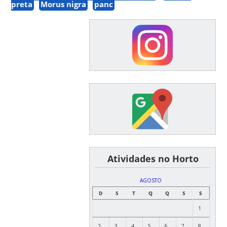
preta
Morus nigra
panc
͏ ͏ ͏ ͏ ͏ ͏Atividades no Horto
AGOSTO
D
S
T
Q
Q
S
S
1
2
3
4
5
6
7
8