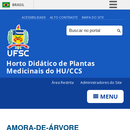
BRASIL
Simplifique!
ACESSIBILIDADE
ALTO CONTRASTE
MAPA DO SITE
Comunica BR
Participe
Acesso à informação
Legislação
Horto Didático de Plantas
Canais
Medicinais do HU/CCS
Área Restrita
Administradores do Site
MENU
AMORA-DE-ÁRVORE