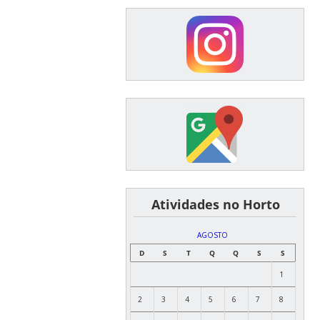
͏ ͏ ͏ ͏ ͏ ͏Atividades no Horto
AGOSTO
D
S
T
Q
Q
S
S
1
2
3
4
5
6
7
8