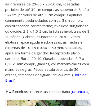
as inferiores de 20-60 x 20-50 cm, rosetadas,
pecíolos de até 30 cm compr., as superiores 8-12 x
5-8 cm, pecíolos de até 8 cm compr.. Capítulos
comumente pedunculados com ca. 5 cm compr.,
capitulescência corimbiforme; invólucro subgloboso
ou ovoide, 2-3 x 1,5-2 cm, brácteas involucrais de 8-
10 séries, glabras, as internas 8-20 x 1-2 mm,
elípticas, ápice aguda e adpressas, as médias e
externas de 10-15 x 0,30-0,50 mm, subuladas,
ápice em forma de gancho. Receptáculo plano
cerdoso. Flores 20-40. Cipselas obovadas, 5-7 x
0,30-1 mm compr., glabras, cor marrom-claras com
manchas negras. Pápus escabroso, ca. de 50
cerdas, tamanhos desiguais, de 2-4 mm. (
Flora do
Brasil
)
👨‍🍳Receitas:
10 receitas com bardana
(
Receitaria
)