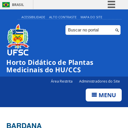
BRASIL
Simplifique!
ACESSIBILIDADE
ALTO CONTRASTE
MAPA DO SITE
Comunica BR
Participe
Acesso à informação
Legislação
Horto Didático de Plantas
Canais
Medicinais do HU/CCS
Área Restrita
Administradores do Site
MENU
BARDANA