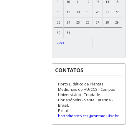
9
10
11
12
13
14
15
16
17
18
19
20
21
22
23
24
25
26
27
28
29
30
31
« dez
CONTATOS
Horto Didático de Plantas
Medicinais do HU/CCS - Campus
Universitário - Trindade -
Florianópolis - Santa Catarina -
Brasil.
E-mail:
hortodidatico.ccs@contato.ufsc.br