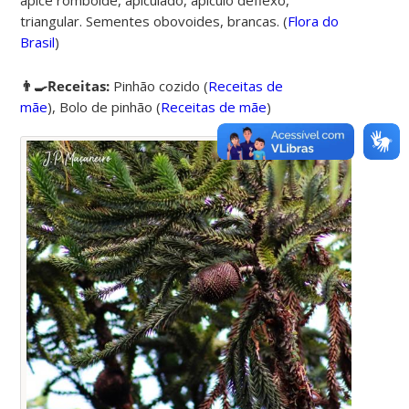
ápice romboide, apiculado, apículo deflexo,
triangular. Sementes obovoides, brancas. (
Flora do
Brasil
)
👨‍🍳Receitas:
Pinhão cozido
(
Receitas de
mãe
),
Bolo de pinhão
(
Receitas de mãe
)