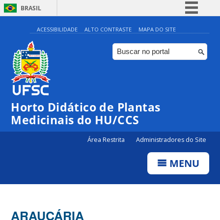
BRASIL
Simplifique!
ACESSIBILIDADE
ALTO CONTRASTE
MAPA DO SITE
Comunica BR
Participe
Acesso à informação
Legislação
Horto Didático de Plantas
Canais
Medicinais do HU/CCS
Área Restrita
Administradores do Site
MENU
ARAUCÁRIA