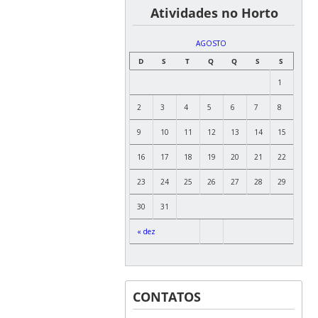
͏ ͏ ͏ ͏ ͏ ͏Atividades no Horto
AGOSTO
D
S
T
Q
Q
S
S
1
2
3
4
5
6
7
8
9
10
11
12
13
14
15
16
17
18
19
20
21
22
23
24
25
26
27
28
29
30
31
« dez
CONTATOS