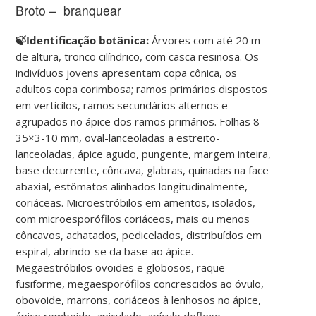
Broto – branquear
🍃Identificação botânica:
Árvores com até 20 m
de altura, tronco cilíndrico, com casca resinosa. Os
indivíduos jovens apresentam copa cônica, os
adultos copa corimbosa; ramos primários dispostos
em verticilos, ramos secundários alternos e
agrupados no ápice dos ramos primários. Folhas 8-
35×3-10 mm, oval-lanceoladas a estreito-
lanceoladas, ápice agudo, pungente, margem inteira,
base decurrente, côncava, glabras, quinadas na face
abaxial, estômatos alinhados longitudinalmente,
coriáceas. Microestróbilos em amentos, isolados,
com microesporófilos coriáceos, mais ou menos
côncavos, achatados, pedicelados, distribuídos em
espiral, abrindo-se da base ao ápice.
Megaestróbilos ovoides e globosos, raque
fusiforme, megaesporófilos concrescidos ao óvulo,
obovoide, marrons, coriáceos à lenhosos no ápice,