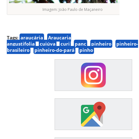
Imagem: João Paulo de Maçaneiro
Tags:
araucária
Araucaria
angustifolia
cuiúva
curi
panc
pinheiro
pinheiro-
brasileiro
pinheiro-do-pará
pinho