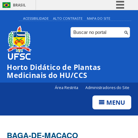
BRASIL
Simplifique!
ACESSIBILIDADE
ALTO CONTRASTE
MAPA DO SITE
Comunica BR
Participe
Acesso à informação
Legislação
Horto Didático de Plantas
Canais
Medicinais do HU/CCS
Área Restrita
Administradores do Site
MENU
BAGA-DE-MACACO