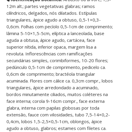
12m alt.; partes vegetativas glabras; ramos
cilíndricos, delgados, nós dilatados. Estípulas
triangulares, ápice agudo a obtuso, 0,5-1×0,3-
0,6cm. Folhas com pecíolo 0,5-1cm de comprimento;
lâmina 5-10×1,5-5cm, elíptica a lanceolada, base
aguda a obtusa, ápice agudo, cartácea, face
superior nítida, inferior opaca, margem lisa a
revoluta. Inflorescências com ramificações
secundárias simples, corimbiformes, 10-20 flores;
pedúnculo 0,5-1cm de comprimento, pedicelo ca.
0,6cm de comprimento; bractéola triangular
acuminada. Flores com cálice ca. 0,3cm compr., lobos
triangulares, ápice arredondado a acuminado,
bordos minutamente ciliados, muitos coléteres na
face interna; corola 9-16cm compr., face externa
glabra, interna com papilas globosas por toda
extensão, fauce com vilosidades, tubo 7,5-14×0,2-
0,4cm, lobos 1,5-2,5×0,5-1cm, oblongos, ápice
agudo a obtuso, glabros; estames com filetes ca.