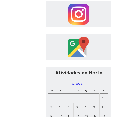
͏ ͏ ͏ ͏ ͏ ͏Atividades no Horto
AGOSTO
D
S
T
Q
Q
S
S
1
2
3
4
5
6
7
8
9
10
11
12
13
14
15