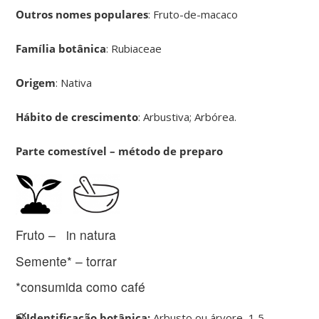
Outros nomes populares
: Fruto-de-macaco
Família botânica
: Rubiaceae
Origem
: Nativa
Hábito de crescimento
: Arbustiva; Arbórea.
Parte comestível – método de preparo
Fruto – in natura
Semente* – torrar
*consumida como café
🍃Identificação botânica:
Arbusto ou árvore, 1,5-