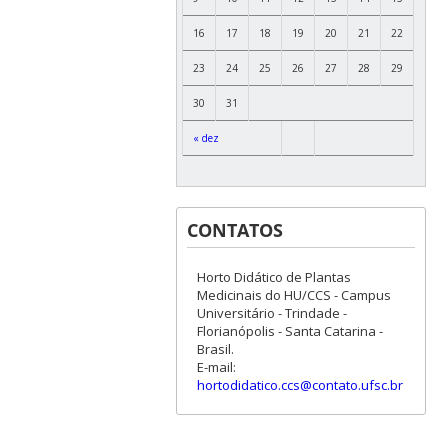
16
17
18
19
20
21
22
23
24
25
26
27
28
29
30
31
« dez
CONTATOS
Horto Didático de Plantas
Medicinais do HU/CCS - Campus
Universitário - Trindade -
Florianópolis - Santa Catarina -
Brasil.
E-mail:
hortodidatico.ccs@contato.ufsc.br