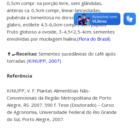
0,5cm compr. na porção livre, sem glândulas,
anteras ca. 0,5cm compr, linear-lanceoladas,
pubérula a tomentosa no dorso; hipanto obcônico,
glabro, estilete 4,5-6,0cm compr., sem papilas.
Fruto globoso a ovoide, 3-4,5×2,5-4cm; sementes
envolvidas por mucilagem hialina
.
(
Flora do Brasil
)
👨‍🍳Receitas:
Sementes sucedâneas do café após
torradas (
KINUPP, 2007
)
Referência
KINUPP, V. F. Plantas Alimentícias Não-
Convencionais da Região Metropolitana de Porto
Alegre, RS. 2007. 590 f. Tese (Doutorado) – Curso
de Agronomia, Universidade Federal do Rio Grande
do Sul, Porto Alegre, 2007.