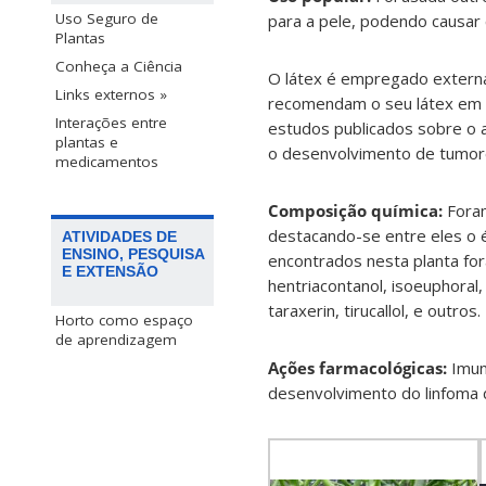
Uso Seguro de
para a pele, podendo causar 
Plantas
Conheça a Ciência
O látex é empregado externa
Links externos »
recomendam o seu látex em d
Interações entre
estudos publicados sobre o 
plantas e
o desenvolvimento de tumor
medicamentos
Composição química:
Foram
destacando-se entre eles o 
ATIVIDADES DE
ENSINO, PESQUISA
encontrados nesta planta fora
E EXTENSÃO
hentriacontanol, isoeuphoral,
taraxerin, tirucallol, e outros.
Horto como espaço
de aprendizagem
Ações farmacológicas:
Imun
desenvolvimento do linfoma d