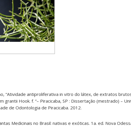
no, “Atividade antiproliferativa in vitro do látex, de extratos brut
m grantii Hook. f. “– Piracicaba, SP : Dissertação (mestrado) – Un
ade de Odontologia de Piracicaba. 2012.
ntas Medicinais no Brasil: nativas e exóticas. 1a. ed. Nova Odessa