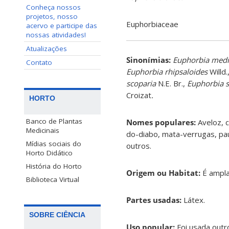
Conheça nossos
projetos, nosso
Euphorbiaceae
acervo e participe das
nossas atividades!
Atualizações
Sinonímias
:
Euphorbia med
Contato
Euphorbia rhipsaloides
Willd.
scoparia
N.E. Br.,
Euphorbia s
Croizat
.
HORTO
Banco de Plantas
Nomes populares:
Aveloz, 
Medicinais
do-diabo, mata-verrugas, pa
Mídias sociais do
outros.
Horto Didático
História do Horto
Origem ou Habitat:
É ampla
Biblioteca Virtual
Partes usadas:
Látex.
SOBRE CIÊNCIA
Uso popular:
Foi usada outr