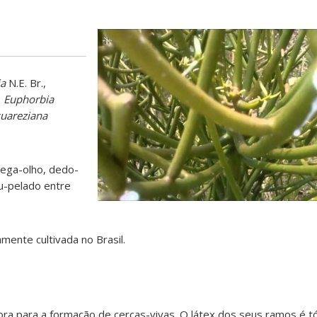
ia
N.E. Br.,
,
Euphorbia
uareziana
cega-olho, dedo-
u-pelado entre
mente cultivada no Brasil.
ora para a formação de cercas-vivas. O látex dos seus ramos é tóx