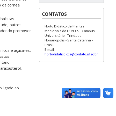
o da córnea.
CONTATOS
balistas
tudo, outros
Horto Didático de Plantas
 podendo promover
Medicinais do HU/CCS - Campus
Universitário - Trindade -
Florianópolis - Santa Catarina -
Brasil.
E-mail:
nicos e açúcares,
hortodidatico.ccs@contato.ufsc.br
ostos
ontano,
taraxasterol,
o ligado ao