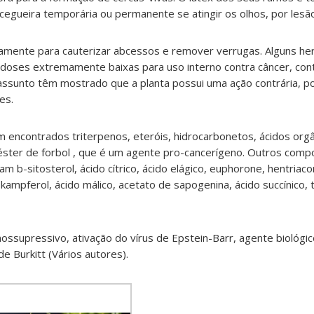
cegueira temporária ou permanente se atingir os olhos, por lesã
mente para cauterizar abcessos e remover verrugas. Alguns her
oses extremamente baixas para uso interno contra câncer, con
assunto têm mostrado que a planta possui uma ação contrária,
es.
 encontrados triterpenos, eteróis, hidrocarbonetos, ácidos orgâ
éster de forbol , que é um agente pro-cancerígeno. Outros comp
m b-sitosterol, ácido cítrico, ácido elágico, euphorone, hentriac
 kampferol, ácido málico, acetato de sapogenina, ácido succínico, 
ossupressivo, ativação do vírus de Epstein-Barr, agente biológic
e Burkitt (Vários autores).