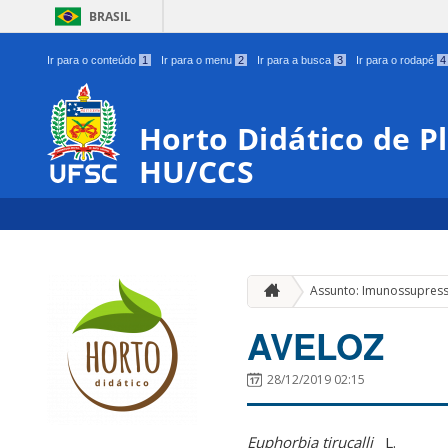
BRASIL
Ir para o conteúdo
1
Ir para o menu
2
Ir para a busca
3
Ir para o rodapé
4
Horto Didático de P
HU/CCS
Assunto: Imunossupress
AVELOZ
28/12/2019 02:15
Euphorbia tirucalli
L.