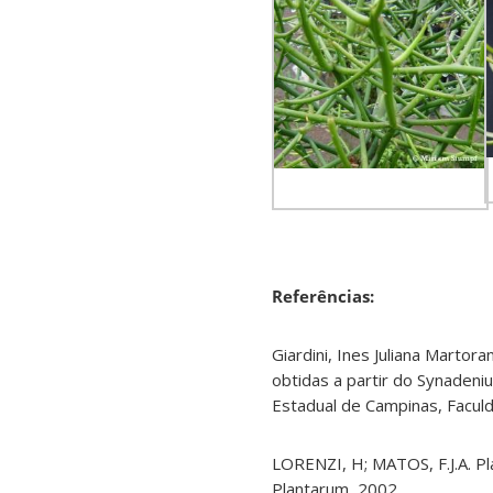
Referências:
Giardini, Ines Juliana Martora
obtidas a partir do Synadeniu
Estadual de Campinas, Faculd
LORENZI, H; MATOS, F.J.A. Pla
Plantarum, 2002.