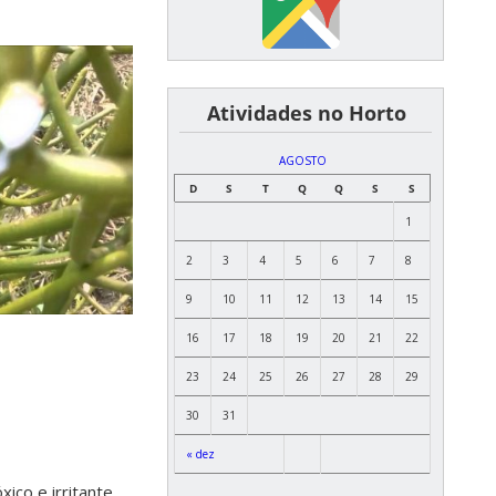
͏ ͏ ͏ ͏ ͏ ͏Atividades no Horto
AGOSTO
D
S
T
Q
Q
S
S
1
2
3
4
5
6
7
8
9
10
11
12
13
14
15
16
17
18
19
20
21
22
23
24
25
26
27
28
29
30
31
« dez
ico e irritante