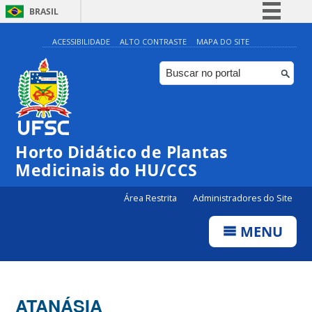
BRASIL
Simplifique!
ACESSIBILIDADE
ALTO CONTRASTE
MAPA DO SITE
Comunica BR
Participe
Acesso à informação
Legislação
Horto Didático de Plantas
Canais
Medicinais do HU/CCS
Área Restrita
Administradores do Site
MENU
ATANÁSIA