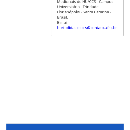
Medicinais do HU/CCS - Campus
Universitário - Trindade -
Florianópolis - Santa Catarina -
Brasil.
E-mail:
hortodidatico.ccs@contato.ufsc.br