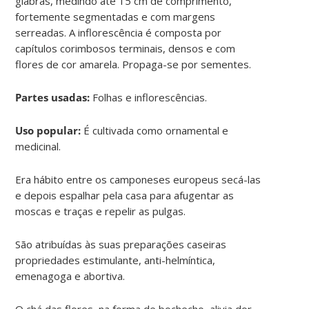
glabras, medindo até 15 cm de comprimento,
fortemente segmentadas e com margens
serreadas. A inflorescência é composta por
capítulos corimbosos terminais, densos e com
flores de cor amarela. Propaga-se por sementes.
Partes usadas:
Folhas e inflorescências.
Uso popular:
É cultivada como ornamental e
medicinal.
Era hábito entre os camponeses europeus secá-las
e depois espalhar pela casa para afugentar as
moscas e traças e repelir as pulgas.
São atribuídas às suas preparações caseiras
propriedades estimulante, anti-helmíntica,
emenagoga e abortiva.
O chá das flores, na forma de bochecho, alivia dor