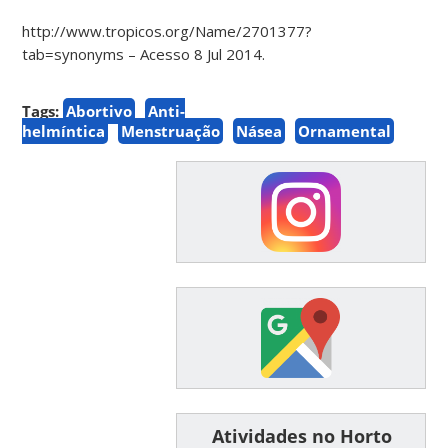
http://www.tropicos.org/Name/2701377?
tab=synonyms – Acesso 8 Jul 2014.
Tags:
Abortivo
Anti-
helmíntica
Menstruação
Násea
Ornamental
͏ ͏ ͏ ͏ ͏ ͏Atividades no Horto