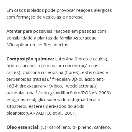
Em casos isolados pode provocar reações alérgicas
com formação de vesículas e necrose.
Atentar para possíveis reações em pessoas com
sensibilidade a plantas da família Asteraceae.
Não aplicar em lesões abertas.
Composição química:
Luteolina (flores e caules),
ácido caurenóico (em maior concentração nas
raízes), chalcona coreopsina (flores), esteróides e
terpenóides (raízes),³ friedelan-3β-ol, ácido ent-
16β-hidroxi-cauran-19-óico,¹ wedelactona(8)
paludolactona,² ácido grandiflorênico(RONAN,2009)
estigmasterol, glicosídeos de estigmasterol e
sitosterol, ésteres derivados do ácido
oleanóico(CARVALHO, et al., 2001).
Óleo essencial:
(E)- cariofileno, α- pineno, canfeno,