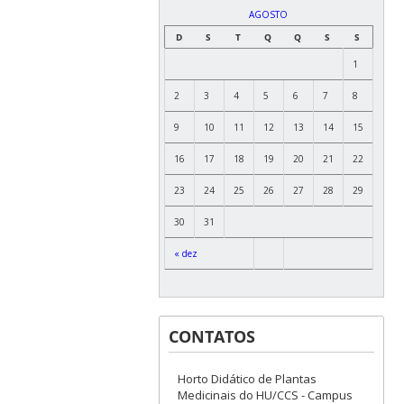
AGOSTO
D
S
T
Q
Q
S
S
1
2
3
4
5
6
7
8
9
10
11
12
13
14
15
16
17
18
19
20
21
22
23
24
25
26
27
28
29
30
31
« dez
CONTATOS
Horto Didático de Plantas
Medicinais do HU/CCS - Campus