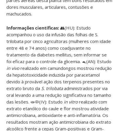
partes aéreas desta planta tem bons resultados em
dores musculares, articulares, contusões e
machucados.
Informações científicas:
👥(HU): Estudo
acompanhou o uso da infusão das folhas de S.
trilobata por cinco agricultoras (mulheres com idade
entre 48 e 74 anos) como coadjuvante no
tratamento da diabetes mellitus, sem informar se
foi eficaz para o controle da glicemia. 🐁(AN): Estudo
in vivo
realizado em camundongos mostrou redução
da hepatotoxicidade induzida por paracetamol
devido à provável ação dos terpenos presentes no
extrato bruto da
S. trilobata
administrados por via
oral levando a uma redução significativa no tamanho
das lesões. 🧫🦠(IV): Estudo
in vitro
realizado com
extrato etanólico do caule e flor mostrou atividade
antimicrobiana, antioxidante e anti-inflamatória. Os
resultados mostram ação antimicrobiana do extrato
alcoólico frente a cepas Gram-positivas e Gram-