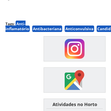
Tags:
Anti-
inflamatório
Antibacteriana
Anticonvulsiva
Candid
͏ ͏ ͏ ͏ ͏ ͏Atividades no Horto