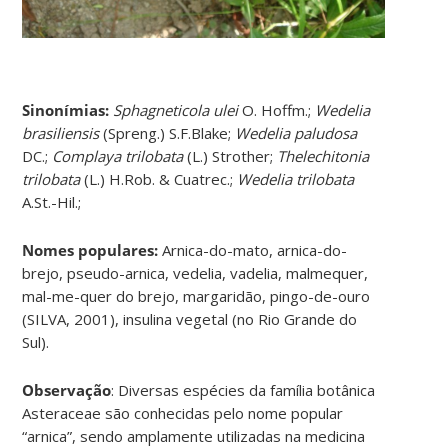
Sinonímias
:
Sphagneticola ulei
O. Hoffm.;
Wedelia
brasiliensis
(Spreng.) S.F.Blake;
Wedelia paludosa
DC.;
Complaya trilobata
(L.) Strother;
Thelechitonia
trilobata
(L.) H.Rob. & Cuatrec.;
Wedelia trilobata
A.St.-Hil.;
Nomes populares:
Arnica-do-mato, arnica-do-
brejo, pseudo-arnica, vedelia, vadelia, malmequer,
mal-me-quer do brejo, margaridão, pingo-de-ouro
(SILVA, 2001), insulina vegetal (no Rio Grande do
Sul).
Observação
: Diversas espécies da família botânica
Asteraceae são conhecidas pelo nome popular
“arnica”, sendo amplamente utilizadas na medicina