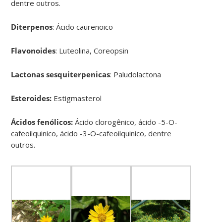
dentre outros.
Diterpenos
: Ácido caurenoico
Flavonoides
: Luteolina, Coreopsin
Lactonas sesquiterpenicas
: Paludolactona
Esteroides:
Estigmasterol
Ácidos fenólicos:
Ácido clorogênico, ácido -5-O-
cafeoilquinico, ácido -3-O-cafeoilquinico, dentre
outros.