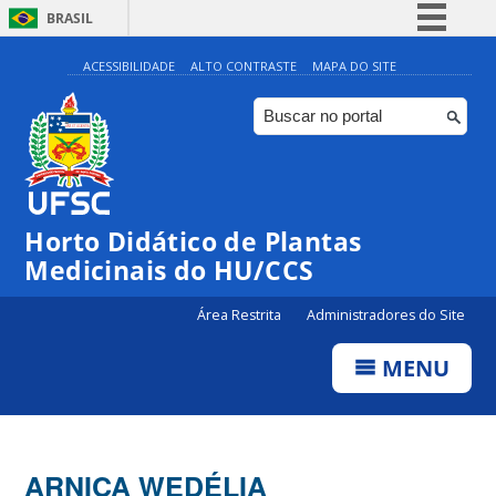
BRASIL
Simplifique!
ACESSIBILIDADE
ALTO CONTRASTE
MAPA DO SITE
Comunica BR
Participe
Acesso à informação
Legislação
Horto Didático de Plantas
Canais
Medicinais do HU/CCS
Área Restrita
Administradores do Site
MENU
ARNICA WEDÉLIA