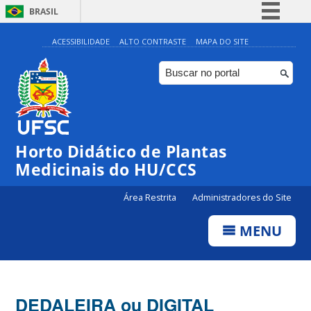
BRASIL
Simplifique!
ACESSIBILIDADE
ALTO CONTRASTE
MAPA DO SITE
Comunica BR
Participe
Acesso à informação
Legislação
Horto Didático de Plantas
Canais
Medicinais do HU/CCS
Área Restrita
Administradores do Site
MENU
DEDALEIRA ou DIGITAL