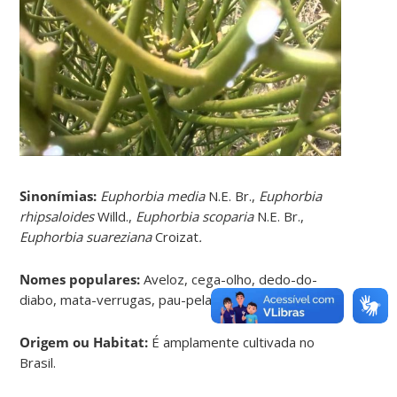
Sinonímias
:
Euphorbia media
N.E. Br.,
Euphorbia
rhipsaloides
Willd.,
Euphorbia scoparia
N.E. Br.,
Euphorbia suareziana
Croizat
.
Nomes populares:
Aveloz, cega-olho, dedo-do-
diabo, mata-verrugas, pau-pelado entre outros.
Origem ou Habitat:
É amplamente cultivada no
Brasil.