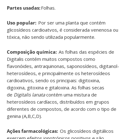
Partes usadas:
F
olhas
.
Uso popular:
Por ser uma planta que contém
glicosídeos cardioatvos, é considerada venenosa ou
tóxica, não sendo utilizada popularmente
.
Composição química:
As folhas das espécies de
Digitalis contém muitos compostos como
flavonóides, antraquinonas, saponosídeos, digitanol-
heterosídeos, e principalmente os heterosídeos
cardioativos, sendo os principais: digitoxina,
digoxina, gitoxina e gitaloxina. As folhas secas
de
Digitalis lanata
contém uma mistura de
heterosídeos cardíacos, distribuídos em grupos
diferentes de compostos, de acordo com o tipo de
genina (A,B,C,D
)
.
Ações farmacológicas:
Os glicosídeos digitálicos
exercem efeitos ionotrópicos positivos e são