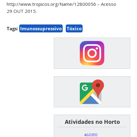
http://www.tropicos.org/Name/12800056 – Acesso
29 OUT 2015.
Tags:
Imunossupressivo
Tóxico
͏ ͏ ͏ ͏ ͏ ͏Atividades no Horto
AGOSTO