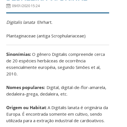
09/01/2020 15:24
Digitalis lanata
Ehrhart
.
Plantaginaceae
(antiga Scrophulariaceae
)
Sinonímias
:
O gênero Digitalis compreende cerca
de 20 espécies herbáceas de ocorrência
essencialmente européia, segundo Simões et al,
2010
.
Nomes populares:
Digital, digital-de-flor-amarela,
dedaleira-grega, dedaleira, etc
.
Origem ou Habitat
:
A Digitalis lanata é originária da
Europa. É encontrada somente em cultivo, sendo
utilizada para a extração industrial de cardioativos
.