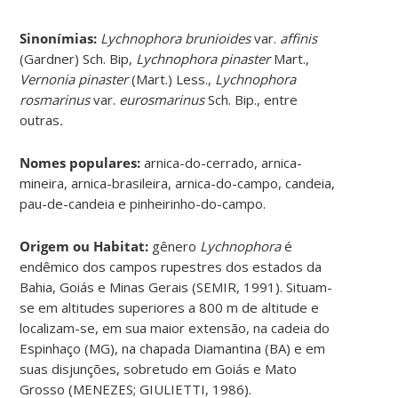
Sinonímias
:
Lychnophora brunioides
var.
affinis
(Gardner) Sch. Bip,
Lychnophora pinaster
Mart.,
Vernonia pinaster
(Mart.) Less.,
Lychnophora
rosmarinus
var.
eurosmarinus
Sch. Bip., entre
outras
.
Nomes populares:
arnica-do-cerrado, arnica-
mineira, arnica-brasileira, arnica-do-campo, candeia,
pau-de-candeia e pinheirinho-do-campo.
Origem ou Habitat:
gênero
Lychnophora
é
endêmico dos campos rupestres dos estados da
Bahia, Goiás e Minas Gerais (SEMIR, 1991). Situam-
se em altitudes superiores a 800 m de altitude e
localizam-se, em sua maior extensão, na cadeia do
Espinhaço (MG), na chapada Diamantina (BA) e em
suas disjunções, sobretudo em Goiás e Mato
Grosso (MENEZES; GIULIETTI, 1986).