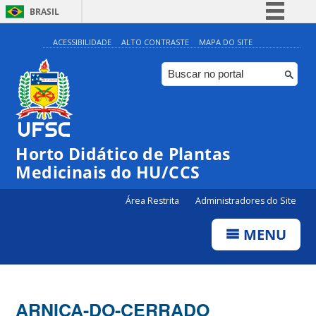
BRASIL
Simplifique!
ACESSIBILIDADE
ALTO CONTRASTE
MAPA DO SITE
Comunica BR
Participe
Acesso à informação
Legislação
Horto Didático de Plantas
Canais
Medicinais do HU/CCS
Área Restrita
Administradores do Site
MENU
ARNICA-DO-CERRADO