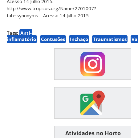
Acesso 14 Julho 2015.
http://www.tropicos.org/Name/2701007?
tab=synonyms – Acesso 14 Julho 2015.
Tags:
Anti-
inflamatório
Contusões
Inchaço
Traumatismos
Va
͏ ͏ ͏ ͏ ͏ ͏Atividades no Horto