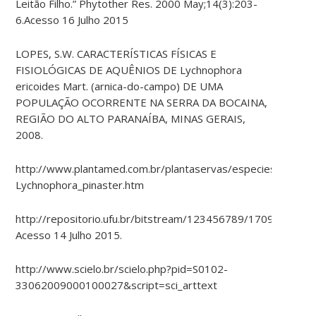
Leitão Filho.” Phytother Res. 2000 May;14(3):203-
6.Acesso 16 Julho 2015
LOPES, S.W. CARACTERÍSTICAS FÍSICAS E
FISIOLÓGICAS DE AQUÊNIOS DE Lychnophora
ericoides Mart. (arnica-do-campo) DE UMA
POPULAÇÃO OCORRENTE NA SERRA DA BOCAINA,
REGIÃO DO ALTO PARANAÍBA, MINAS GERAIS,
2008.
http://www.plantamed.com.br/plantaservas/especies
Lychnophora_pinaster.htm
http://repositorio.ufu.br/bitstream/123456789/1709/1/Caracte
Acesso 14 Julho 2015.
http://www.scielo.br/scielo.php?pid=S0102-
33062009000100027&script=sci_arttext