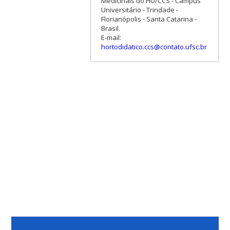
Medicinais do HU/CCS - Campus
Universitário - Trindade -
Florianópolis - Santa Catarina -
Brasil.
E-mail:
hortodidatico.ccs@contato.ufsc.br