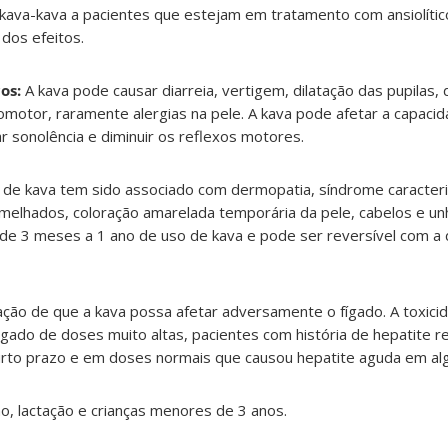
kava-kava a pacientes que estejam em tratamento com ansiolític
 dos efeitos.
os:
A kava pode causar diarreia, vertigem, dilatação das pupilas, 
omotor, raramente alergias na pele. A kava pode afetar a capacida
 sonolência e diminuir os reflexos motores.
s de kava tem sido associado com dermopatia, síndrome caracter
melhados, coloração amarelada temporária da pele, cabelos e un
e 3 meses a 1 ano de uso de kava e pode ser reversível com a 
o de que a kava possa afetar adversamente o fígado. A toxicid
gado de doses muito altas, pacientes com história de hepatite r
urto prazo e em doses normais que causou hepatite aguda em alg
o, lactação e crianças menores de 3 anos.