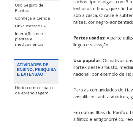
cachos tipo espigas, com 3 a
Uso Seguro de
lenhosos e finos, que são to
Plantas
sob a casca. O caule é subte
Conheça a Ciência
raízes, cor negro-acinzentado
Links externos »
Interações entre
Partes usadas:
A parte util
plantas e
língua e salivação.
medicamentos
Uso popular:
Os nativos das
ATIVIDADES DE
córtex deste arbusto, media
ENSINO, PESQUISA
nacional, por exemplo de Fid
E EXTENSÃO
Horto como espaço
Para as comunidades de Hawaii
de aprendizagem
ansiolíticos, anti-asmáticos
Em outras Ilhas do Pacífico 
sifilítico e antigonorréico, r