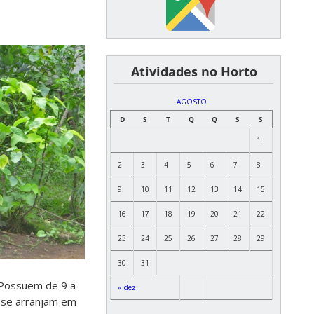
͏ ͏ ͏ ͏ ͏ ͏Atividades no Horto
AGOSTO
D
S
T
Q
Q
S
S
1
2
3
4
5
6
7
8
9
10
11
12
13
14
15
16
17
18
19
20
21
22
23
24
25
26
27
28
29
30
31
. Possuem de 9 a
« dez
e se arranjam em