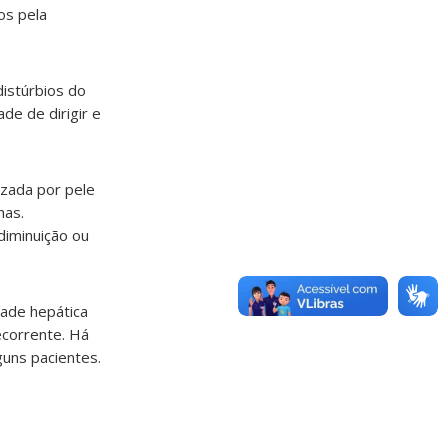
os pela
distúrbios do
de de dirigir e
izada por pele
has.
diminuição ou
ade hepática
ecorrente. Há
uns pacientes.