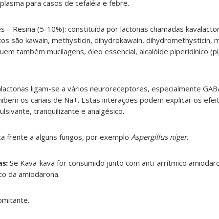
lasma para casos de cefaléia e febre.
s – Resina (5-10%): constituída por lactonas chamadas kavalacto
os são kawain, methysticin, dihydrokawain, dihydromethysticin,
m também mucilagens, óleo essencial, alcalóide piperidínico (pi
lactonas ligam-se a vários neuroreceptores, especialmente GAB
ibem os canais de Na+. Estas interações podem explicar os efei
lsivante, tranquilizante e analgésico.
ca frente a alguns fungos, por exemplo
Aspergillus niger
.
s:
Se Kava-kava for consumido junto com anti-arrítmico amioda
co da amiodarona.
omitante.