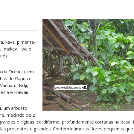
a, kava, pimenta-
, makea, liwa e
né).
o da Oceania, em
lhas de Papua e
anuatu, Fidji,
nésia e Hawaii.
É um arbusto
ene, medindo de 2
 grandes e rígidas, cordiforme, profundamente cortadas na base
ípulas presentes e grandes. Contém inúmeras flores pequenas qu