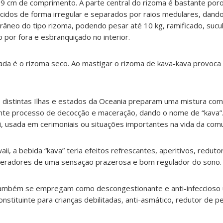
 9 cm de comprimento. A parte central do rizoma é bastante por
rcidos de forma irregular e separados por raios medulares, dand
rrâneo do tipo rizoma, podendo pesar até 10 kg, ramificado, sucu
 por fora e esbranquiçado no interior.
izada é o rizoma seco. Ao mastigar o rizoma de kava-kava provoc
 distintas Ilhas e estados da Oceania preparam uma mistura com 
nte processo de decocção e maceração, dando o nome de “kava”.
ji, usada em cerimoniais ou situações importantes na vida da com
, a bebida “kava” teria efeitos refrescantes, aperitivos, reduto
, geradores de uma sensação prazerosa e bom regulador do sono.
também se empregam como descongestionante e anti-infeccioso ur
econstituinte para crianças debilitadas, anti-asmático, redutor de pe