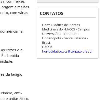
osa, com feixes
o origem a malhas
lento, com várias
CONTATOS
Horto Didático de Plantas
Medicinais do HU/CCS - Campus
a dormência na
Universitário - Trindade -
Florianópolis - Santa Catarina -
Brasil.
E-mail:
as raízes e a
hortodidatico.ccs@contato.ufsc.br
 É a bebida
unidade.
res da fadiga,
inário, anti-
so e antiartrítico.