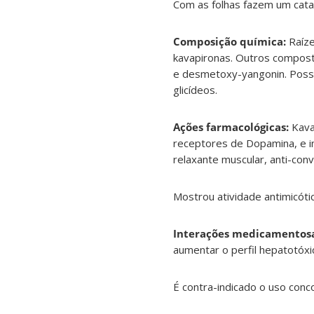
Com as folhas fazem um catap
Composição química:
Raíze
kavapironas. Outros compost
e desmetoxy-yangonin. Possue
glicídeos.
Ações farmacológicas:
Kava
receptores de Dopamina, e in
relaxante muscular, anti-convu
Mostrou atividade antimicóti
Interações medicamentosa
aumentar o perfil hepatotóxi
É contra-indicado o uso conc