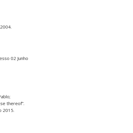
 2004.
cesso 02 Junho
ablo;
se thereof”.
o 2015.