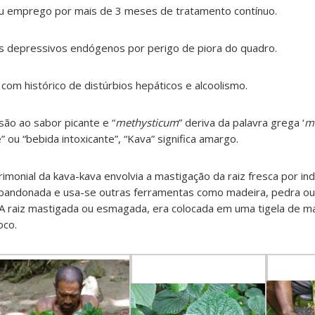
emprego por mais de 3 meses de tratamento contínuo.
s depressivos endógenos por perigo de piora do quadro.
om histórico de distúrbios hepáticos e alcoolismo.
são ao sabor picante e “
methysticum
” deriva da palavra grega ‘
m
” ou “bebida intoxicante”, “Kava” significa amargo.
rimonial da kava-kava envolvia a mastigação da raiz fresca por ind
 abandonada e usa-se outras ferramentas como madeira, pedra ou
 A raiz mastigada ou esmagada, era colocada em uma tigela de m
oco.