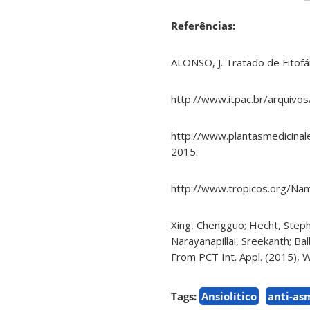
Referências:
ALONSO, J. Tratado de Fitofá
http://www.itpac.br/arquivos
http://www.plantasmedicinal
2015.
http://www.tropicos.org/Na
Xing, Chengguo; Hecht, Steph
Narayanapillai, Sreekanth; B
From PCT Int. Appl. (2015),
Tags:
Ansiolítico
anti-as