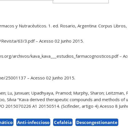
rmacos y Nutracéuticos. 1. ed. Rosario, Argentina: Corpus Libros,
/Revista/63/3.pdf – Acesso 02 Junho 2015.
es.org/archivos/kava_kava___estudios_farmacognosticos.pdf – A
me/25001137 – Acesso 02 Junho 2015.
en; Lu, Junxuan; Upadhyaya, Pramod; Murphy, Sharon; Leitzman, P
albo, Silvia “Kava derived therapeutic compounds and methods of u
 WO 2015070226 A1 20150514. (Scifinder, artigo 4) Acesso 8 Junh
mático
Anti-infeccioso
Cefaléia
Descongestionante