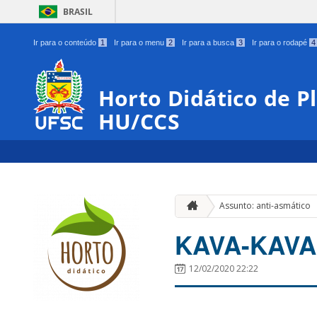
BRASIL
Ir para o conteúdo
1
Ir para o menu
2
Ir para a busca
3
Ir para o rodapé
4
Horto Didático de P
HU/CCS
Assunto: anti-asmático
KAVA-KAVA
12/02/2020 22:22