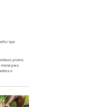
ethu’
que
ivíduos jovens.
 metal para
adeira e