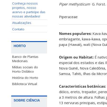
Conheça nossos
Piper methysticum
G. Forst.
projetos, nosso
acervo e participe das
nossas atividades!
Piperaceae
Atualizações
Contato
Nomes populares:
Kava-kav
embriagante, kawa-kawa, opu
papa (Hawaii), wati (Nova Gui
HORTO
Banco de Plantas
Origem ou Habitat:
É nativ
Medicinais
especial dos estados e das I
Mídias sociais do
Nova Guiné, Nova Caledônia, V
Horto Didático
Samoa, Tahiti, Ilhas da Micro
História do Horto
Biblioteca Virtual
Características botânicas:
dióico, ereto, trepador, per
a 3 metros de altura. Folhas
SOBRE CIÊNCIA
13 nervuras principais, est