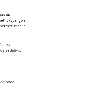
nas ou
 methoxyyangonin
permetistina) e
A e os
tos sedativo,
rona pode