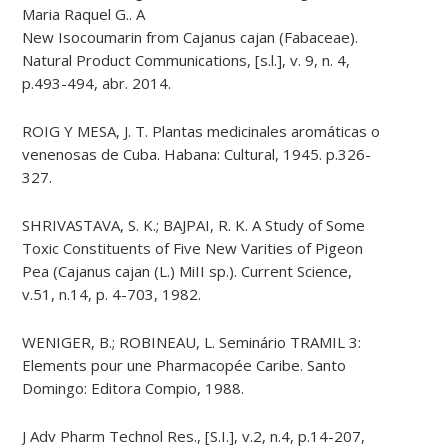
Maria Raquel G.. A
New Isocoumarin from Cajanus cajan (Fabaceae).
Natural Product Communications, [s.l.], v. 9, n. 4,
p.493-494, abr. 2014.
ROIG Y MESA, J. T. Plantas medicinales aromáticas o
venenosas de Cuba. Habana: Cultural, 1945. p.326-
327.
SHRIVASTAVA, S. K.; BAJPAI, R. K. A Study of Some
Toxic Constituents of Five New Varities of Pigeon
Pea (Cajanus cajan (L.) MiII sp.). Current Science,
v.51, n.14, p. 4-703, 1982.
WENIGER, Β.; ROBINEAU, L. Seminário TRAMIL 3:
Elements pour une Pharmacopée Caribe. Santo
Domingo: Editora Compio, 1988.
J Adv Pharm Technol Res., [S.I.], v.2, n.4, p.14-207,