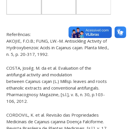
Referências:
AKOJIE, F.O.B.; FUNG, LW.-M. Antisickling Activity of
Hydroxybenzoic Acids in Cajanus cajan. Planta Med.,
n. 5, p. 20-317, 1992.
COSTA, Joség. M. da et al. Evaluation of the
antifungal activity and modulation
between Cajanus cajan (L.) Millsp. leaves and roots
ethanolic extracts and conventional antifungals.
Pharmacognosy Magazine, [s.l.], v. 8, n. 30, p.103-
106, 2012.
CORDOVIL, K. et al. Revisão das Propriedades
Medicinais de Cajanus cajanna Doença Falciforme.
Revista Brasileira de Plantas Medicinais, [s.l.], v. 17,