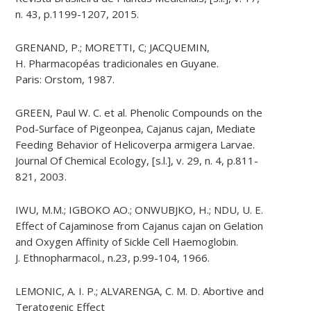
n. 43, p.1199-1207, 2015.
GRENAND, P.; MORETTI, C; JACQUEMIN,
H. Pharmacopéas tradicionales en Guyane.
Paris: Orstom, 1987.
GREEN, Paul W. C. et al. Phenolic Compounds on the
Pod-Surface of Pigeonpea, Cajanus cajan, Mediate
Feeding Behavior of Helicoverpa armigera Larvae.
Journal Of Chemical Ecology, [s.l.], v. 29, n. 4, p.811-
821, 2003.
IWU, M.M.; IGBOKO AO.; ONWUBJKO, H.; NDU, U. E.
Effect of Cajaminose from Cajanus cajan on Gelation
and Oxygen Affinity of Sickle Cell Haemoglobin.
J. Ethnopharmacol., n.23, p.99-104, 1966.
LEMONIC, A. I. P.; ALVARENGA, C. M. D. Abortive and
Teratogenic Effect