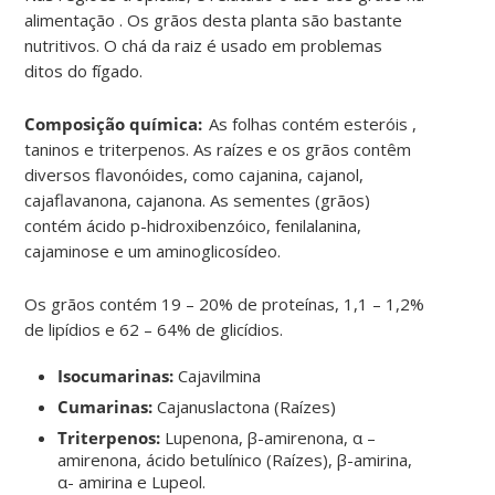
alimentação . Os grãos desta planta são bastante
nutritivos. O chá da raiz é usado em problemas
ditos do fígado.
Composição química:
As folhas contém esteróis ,
taninos e triterpenos. As raízes e os grãos contêm
diversos flavonóides, como cajanina, cajanol,
cajaflavanona, cajanona. As sementes (grãos)
contém ácido p-hidroxibenzóico, fenilalanina,
cajaminose e um aminoglicosídeo.
Os grãos contém 19 – 20% de proteínas, 1,1 – 1,2%
de lipídios e 62 – 64% de glicídios.
Isocumarinas:
Cajavilmina
Cumarinas:
Cajanuslactona (Raízes)
Triterpenos:
Lupenona, β-amirenona, α –
amirenona, ácido betulínico (Raízes), β-amirina,
α- amirina e Lupeol.