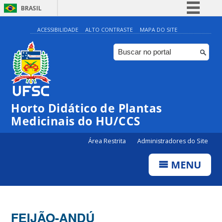
BRASIL
Simplifique!
ACESSIBILIDADE
ALTO CONTRASTE
MAPA DO SITE
Comunica BR
Participe
Acesso à informação
Legislação
Horto Didático de Plantas
Canais
Medicinais do HU/CCS
Área Restrita
Administradores do Site
MENU
FEIJÃO-ANDÚ