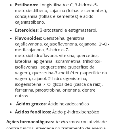
Estilbenos:
Longistilina A e C, 3-hidroxi-5-
metoxiestilbeno, cajanina (folhas e sementes),
concajanina (folhas e sementes) e ácido
cajaninstilbeno.
Esteroides:
β-sitosterol e estigmasterol.
Flavonoides:
Genisteína, genistina,
cajaflavanona, cajaisoflavonona, cajanona, 2’-O-
metil-cajanona, 5-hidroxi-7-
metoxidihidroflavona, vitexina, quercetina,
luteolina, apigenina, isoramnetina, trihidróxi-
isoflavonas, isoquercitrina (superfície da
vagem), quercetina-3-metil éter (superfície da
vagem), cajanol, 2-hidroxigenisteína,
isogenisteína-7-O-glicosídeo (casca da raíz),
ferreirina, pinostrobina, orientina, dentre
outros.
Ácidos graxos:
Ácido hexadecanóico
Ácidos fenólicos:
Ácido p-hidroxibenzóico
Ações farmacológicas:
I
n vitro
mostrou atividade
contra fungos. Atividade no tratamento de anemia