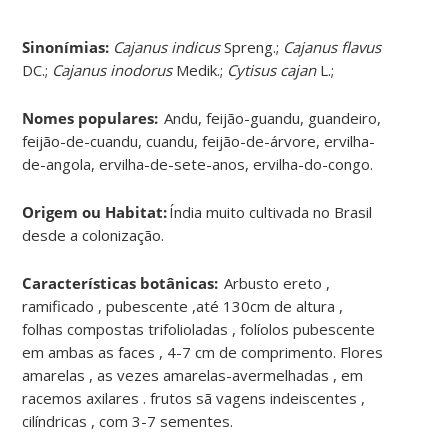
Sinonímias
:
Cajanus indicus
Spreng.;
Cajanus flavus
DC.;
Cajanus inodorus
Medik.;
Cytisus cajan
L.;
Nomes populares:
Andu, feijão-guandu, guandeiro,
feijão-de-cuandu, cuandu, feijão-de-árvore, ervilha-
de-angola, ervilha-de-sete-anos, ervilha-do-congo.
Origem ou Habitat:
Índia muito cultivada no Brasil
desde a colonização.
Características botânicas:
Arbusto ereto ,
ramificado , pubescente ,até 130cm de altura ,
folhas compostas trifolioladas , folíolos pubescente
em ambas as faces , 4-7 cm de comprimento. Flores
amarelas , as vezes amarelas-avermelhadas , em
racemos axilares . frutos sã vagens indeiscentes ,
cilíndricas , com 3-7 sementes.