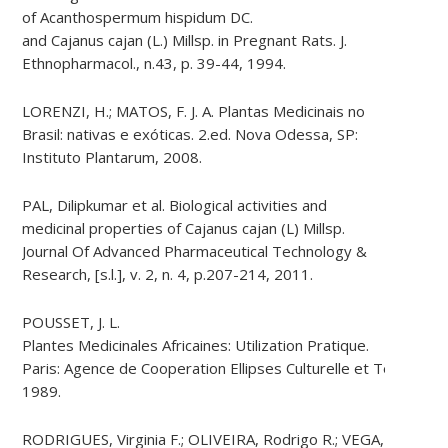
of Acanthospermum hispidum DC.
and Cajanus cajan (L.) Millsp. in Pregnant Rats. J.
Ethnopharmacol., n.43, p. 39-44, 1994.
LORENZI, H.; MATOS, F. J. A. Plantas Medicinais no
Brasil: nativas e exóticas. 2.ed. Nova Odessa, SP:
Instituto Plantarum, 2008.
PAL, Dilipkumar et al. Biological activities and
medicinal properties of Cajanus cajan (L) Millsp.
Journal Of Advanced Pharmaceutical Technology &
Research, [s.l.], v. 2, n. 4, p.207-214, 2011.
POUSSET, J. L.
Plantes Medicinales Africaines: Utilization Pratique.
Paris: Agence de Cooperation Ellipses Culturelle et Technique
1989.
RODRIGUES, Virginia F.; OLIVEIRA, Rodrigo R.; VEGA,