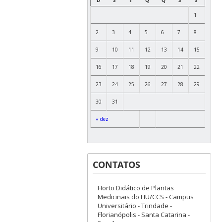
1
2
3
4
5
6
7
8
9
10
11
12
13
14
15
16
17
18
19
20
21
22
23
24
25
26
27
28
29
30
31
« dez
CONTATOS
Horto Didático de Plantas
Medicinais do HU/CCS - Campus
Universitário - Trindade -
Florianópolis - Santa Catarina -