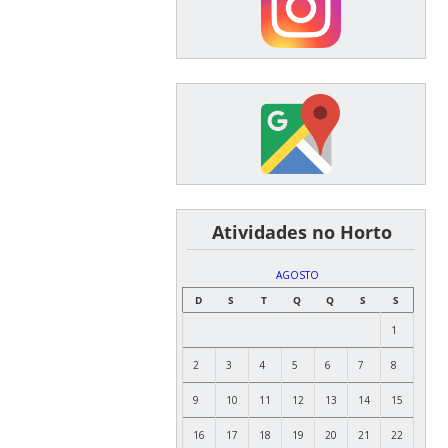
͏ ͏ ͏ ͏ ͏ ͏Atividades no Horto
AGOSTO
D
S
T
Q
Q
S
S
1
2
3
4
5
6
7
8
9
10
11
12
13
14
15
16
17
18
19
20
21
22