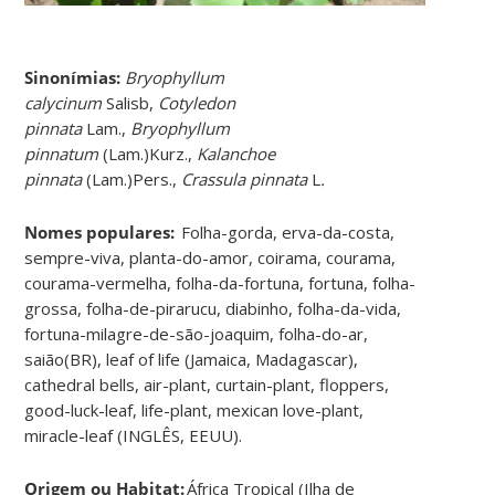
Sinonímias
:
Bryophyllum
calycinum
Salisb,
Cotyledon
pinnata
Lam.,
Bryophyllum
pinnatum
(Lam.)Kurz.,
Kalanchoe
pinnata
(Lam.)Pers.,
Crassula pinnata
L
.
Nomes populares:
Folha-gorda, erva-da-costa,
sempre-viva, planta-do-amor, coirama, courama,
courama-vermelha, folha-da-fortuna, fortuna, folha-
grossa, folha-de-pirarucu, diabinho, folha-da-vida,
fortuna-milagre-de-são-joaquim, folha-do-ar,
saião(BR), leaf of life (Jamaica, Madagascar),
cathedral bells, air-plant, curtain-plant, floppers,
good-luck-leaf, life-plant, mexican love-plant,
miracle-leaf (INGLÊS, EEUU).
Origem ou Habitat:
África Tropical (Ilha de