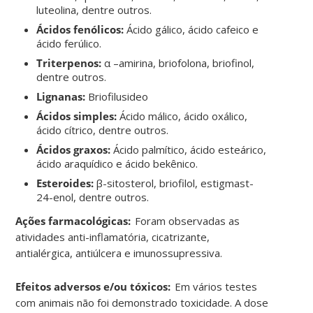
luteolina, dentre outros.
Ácidos fenólicos:
Ácido gálico, ácido cafeico e
ácido ferúlico.
Triterpenos:
α –amirina, briofolona, briofinol,
dentre outros.
Lignanas:
Briofilusideo
Ácidos simples:
Ácido málico, ácido oxálico,
ácido cítrico, dentre outros.
Ácidos graxos:
Ácido palmítico, ácido esteárico,
ácido araquídico e ácido bekênico.
Esteroides:
β-sitosterol, briofilol, estigmast-
24-enol, dentre outros.
Ações farmacológicas:
Foram observadas as
atividades anti-inflamatória, cicatrizante,
antialérgica, antiúlcera e imunossupressiva.
Efeitos adversos e/ou tóxicos:
Em vários testes
com animais não foi demonstrado toxicidade. A dose