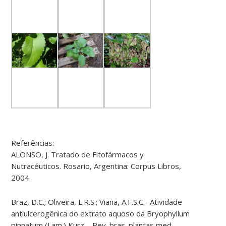
Referências:
ALONSO, J. Tratado de Fitofármacos y
Nutracéuticos. Rosario, Argentina: Corpus Libros,
2004.
Braz, D.C.; Oliveira, L.R.S.; Viana, A.F.S.C.- Atividade
antiulcerogênica do extrato aquoso da Bryophyllum
pinnatum (Lam.) Kurz – Rev. bras. plantas med.