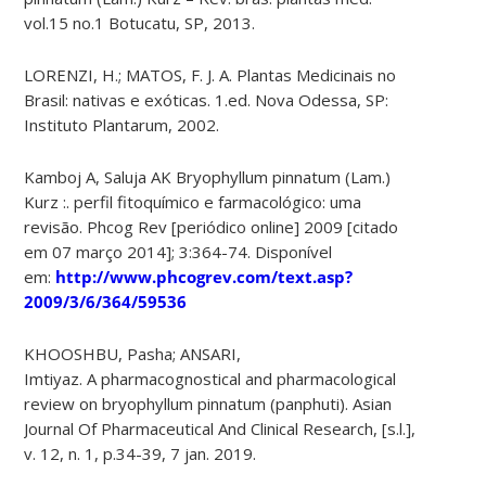
vol.15 no.1 Botucatu, SP, 2013.
LORENZI, H.; MATOS, F. J. A. Plantas Medicinais no
Brasil: nativas e exóticas. 1.ed. Nova Odessa, SP:
Instituto Plantarum, 2002.
Kamboj A, Saluja AK Bryophyllum pinnatum (Lam.)
Kurz :. perfil fitoquímico e farmacológico: uma
revisão. Phcog Rev [periódico online] 2009 [citado
em 07 março 2014]; 3:364-74. Disponível
em:
http://www.phcogrev.com/text.asp?
2009/3/6/364/59536
KHOOSHBU, Pasha; ANSARI,
Imtiyaz. A pharmacognostical and pharmacological
review on bryophyllum pinnatum (panphuti). Asian
Journal Of Pharmaceutical And Clinical Research, [s.l.],
v. 12, n. 1, p.34-39, 7 jan. 2019.