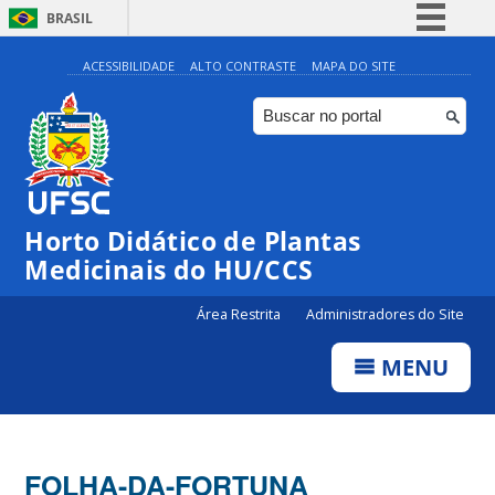
BRASIL
Simplifique!
ACESSIBILIDADE
ALTO CONTRASTE
MAPA DO SITE
Comunica BR
Participe
Acesso à informação
Legislação
Horto Didático de Plantas
Canais
Medicinais do HU/CCS
Área Restrita
Administradores do Site
MENU
FOLHA-DA-FORTUNA