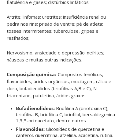
flatulência e gases; distúrbios linfáticos;
Artrite; linfomas; uretrites; insuficiência renal ou
pedra nos rins; prisão de ventre; pé de atleta;
tosses intermitentes; tuberculose, gripes e
resfriados;
Nervosismo, ansiedade e depressão; nefrites;
náuseas e muitas outras indicações.
Composição química:
Compostos fenólicos,
flavonóides, ácidos orgânicos, mucilagem, cálcio e
cloro, bufadienólidos (briofilinas A,B e C), N-
triacontano, patuletina, ácidos graxos.
Bufadienolideos:
Briofilina A (briotoxina C),
briofilina B, briofilina C, briofilol, bersaldegenina-
1,3,5-ortoacetato, dentre outros.
Flavonóides:
Glicosídeos de quercetina e
canferol, quercitrina, afzelina, acacetina, rutina,