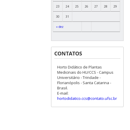
23
24
25
26
27
28
29
30
31
« dez
CONTATOS
Horto Didático de Plantas
Medicinais do HU/CCS - Campus
Universitário - Trindade -
Florianópolis - Santa Catarina -
Brasil.
E-mail:
hortodidatico.ccs@contato.ufsc.br