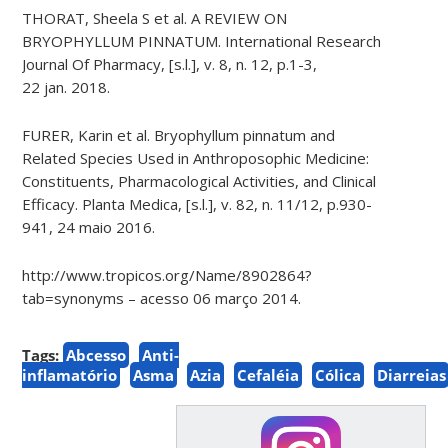
THORAT, Sheela S et al. A REVIEW ON
BRYOPHYLLUM PINNATUM. International Research
Journal Of Pharmacy, [s.l.], v. 8, n. 12, p.1-3,
22 jan. 2018.
FURER, Karin et al. Bryophyllum pinnatum and
Related Species Used in Anthroposophic Medicine:
Constituents, Pharmacological Activities, and Clinical
Efficacy. Planta Medica, [s.l.], v. 82, n. 11/12, p.930-
941, 24 maio 2016.
http://www.tropicos.org/Name/8902864?
tab=synonyms – acesso 06 março 2014.
Tags:
Abcesso
Anti-
inflamatório
Asma
Azia
Cefaléia
Cólica
Diarreias